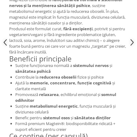
Cătină
nervos și la menținerea sănătății psihice
, susține
metabolismul energetic și ajută la reducerea oboselii. În plus,
Chlorella
magneziul este implicat în funcția musculară, diviziunea celulară,
menținerea sănătății oaselor și a dinților.
Colina
Produsul este formulat curat,
fără excipienți
, potrivit și pentru
Electroliti
vegetarieni/vegani și fără ingrediente problematice (gluten,
lactoză, soia, arome, îndulcitori sau aditivi chimici) – o alegere
Produse Apicole
foarte bună pentru cei care vor un magneziu „targetat” pe creier,
Cacao
fără încărcare inutilă.
Beneficii principale
Susține funcționarea normală a
sistemului nervos
și
sănătatea psihică
Contribuie la
reducerea oboselii
fizice și psihice
Ajută la
memorie, concentrare, funcție cognitivă
și
claritate mentală
Promovează
relaxarea
, echilibrul emoțional și
somnul
odihnitor
Susține
metabolismul energetic
, funcția musculară și
diviziunea celulară
Benefic pentru
sistemul osos
și
sănătatea dinților
Formă premium Magtein®: biodisponibilitate ridicată +
suport eficient pentru creier
Ce conține (per capsulă)