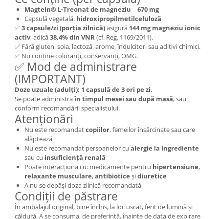
Magtein® L-Treonat de magneziu
–
670 mg
Capsulă vegetală:
hidroxipropilmetilceluloză
✅
3 capsule/zi (porția zilnică)
asigură
144 mg magneziu ionic
activ
, adică
38,4% din VNR
(cf. Reg. 1169/2011).
✅ Fără gluten, soia, lactoză, arome, îndulcitori sau aditivi chimici.
✅ Nu conține coloranți, conservanți, OMG.
✅ Mod de administrare
(IMPORTANT)
Doze uzuale (adulți):
1 capsulă de 3 ori pe zi
.
Se poate administra
în timpul mesei sau după masă
, sau
conform recomandării specialistului.
Atenționări
Nu este recomandat
copiilor
, femeilor însărcinate sau care
alăptează
Nu este recomandat persoanelor cu
alergie la ingrediente
sau cu
insuficiență renală
Poate interacționa cu: medicamente pentru
hipertensiune
,
relaxante musculare
,
antibiotice
și
diuretice
A nu se depăși doza zilnică recomandată
Condiții de păstrare
În ambalajul original, bine închis, la loc uscat, ferit de lumină și
căldură. A se consuma, de preferință, înainte de data de expirare