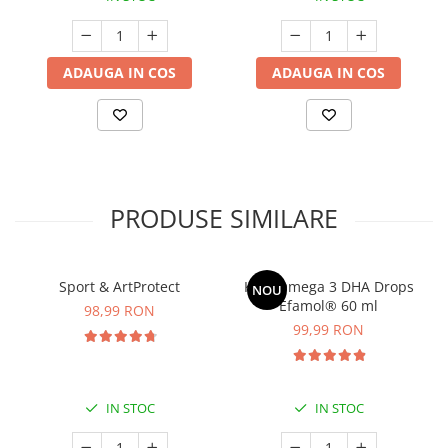
ADAUGA IN COS
ADAUGA IN COS
PRODUSE SIMILARE
Sport & ArtProtect
Kids Omega 3 DHA Drops
NOU
Efamol® 60 ml
98,99 RON
99,99 RON
IN STOC
IN STOC