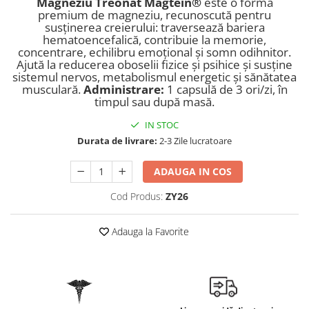
Magneziu Treonat Magtein®
este o formă
Geluri de duș
L-Carnitina
premium de magneziu, recunoscută pentru
Scruburi
susținerea creierului: traversează bariera
L-Glutamina
hematoencefalică, contribuie la memorie,
Protecție Solară
concentrare, echilibru emoțional și somn odihnitor.
Lecitina
Ajută la reducerea oboselii fizice și psihice și susține
Creme SPF față
Maca
sistemul nervos, metabolismul energetic și sănătatea
Creme SPF corp
musculară.
Administrare:
1 capsulă de 3 ori/zi, în
Magneziu
timpul sau după masă.
Spray SPF
Miere de Manuka
Uleiuri bronzare
IN STOC
After Sun
MSM
Durata de livrare:
2-3 Zile lucratoare
Acceleratoare bronz
Multivitamine
ADAUGA IN COS
Igienă Personală
Omega
Deodorante
Cod Produs:
ZY26
Palmier pitic
Mâini și Unghii
Probiotice
Adauga la Favorite
Creme mâini
Proteine din zer (Whey Protein)
Tratamente unghii
Quercetin
Cosmetice coreene
Resveratrol
Beauty of Joseon
Scortisoara
PETITFEE