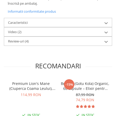
înscrisă pe ambalaj.
Informatii conformitate produs
Caracteristici
Video
(2)
Review-uri
(4)
RECOMANDARI
Premium Lion's Mane
Brahmi (Gotu Kola) Organic,
-15%
(Ciuperca Coama Leului),
60 capsule – Elixir pentru
500 mg, 60 capsule
Creier, Memorie și Sistem
114,99 RON
87,99 RON
Nervos
74,79 RON
IN STOC
IN STOC