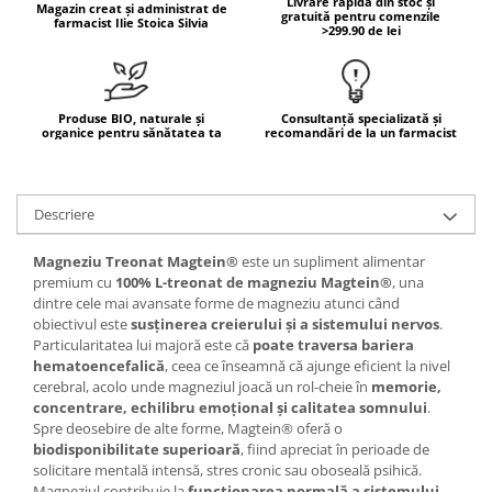
Livrare rapidă din stoc și
Magazin creat și administrat de
gratuită pentru comenzile
farmacist Ilie Stoica Silvia
Mary & May
Seleniu
>299.90 de lei
COSRX
Seminte de in
BIODANCE
Silimarina
OOTD
Produse BIO, naturale și
Consultanță specializată și
Spirulina
organice pentru sănătatea ta
recomandări de la un farmacist
Cettua
Ulei de cocos
Haruharu Wonder
Medicube
Ulei de peste
Descriere
ARIUL
Ulei MCT
Dr. Althea
Magneziu Treonat Magtein®
este un supliment alimentar
Vitamina A
premium cu
100% L-treonat de magneziu Magtein®
, una
DELLA BORN
dintre cele mai avansate forme de magneziu atunci când
Vitamina B
obiectivul este
susținerea creierului și a sistemului nervos
.
Vitamina C
Particularitatea lui majoră este că
poate traversa bariera
hematoencefalică
, ceea ce înseamnă că ajunge eficient la nivel
Vitamina D
cerebral, acolo unde magneziul joacă un rol-cheie în
memorie,
Vitamina E
concentrare, echilibru emoțional și calitatea somnului
.
Spre deosebire de alte forme, Magtein® oferă o
Vitamina K
biodisponibilitate superioară
, fiind apreciat în perioade de
solicitare mentală intensă, stres cronic sau oboseală psihică.
Zinc
Magneziul contribuie la
funcționarea normală a sistemului