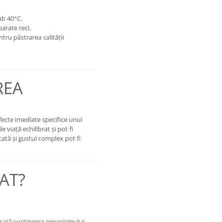
ub 40°C.
arate reci.
tru păstrarea calității
REA
ecte imediate specifice unui
e viață echilibrat și pot fi
cată și gustul complex pot fi
AT?
sară susținerea organismului.