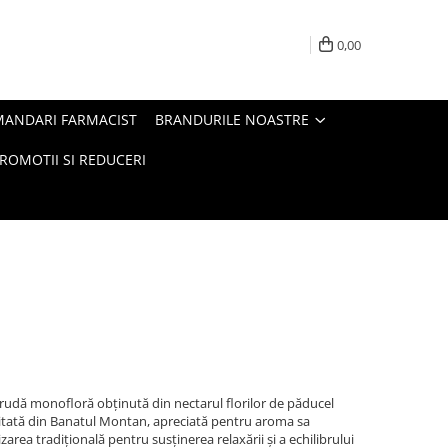
0,00
MANDARI FARMACIST
BRANDURILE NOASTRE
ROMOTII SI REDUCERI
rudă monofloră obținută din nectarul florilor de păducel
itată din Banatul Montan, apreciată pentru aroma sa
zarea tradițională pentru susținerea relaxării și a echilibrului