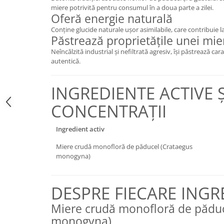
Cătină
miere potrivită pentru consumul în a doua parte a zilei.
Oferă energie naturală
Chlorella
Conține glucide naturale ușor asimilabile, care contribuie l
Păstrează proprietățile unei mie
Colina
Neîncălzită industrial și nefiltrată agresiv, își păstrează car
Electroliti
autentică.
Produse Apicole
Cacao
INGREDIENTE ACTIVE Ș
CONCENTRAȚII
Ingredient activ
Miere crudă monofloră de păducel (Crataegus
monogyna)
DESPRE FIECARE INGR
Miere crudă monofloră de păduc
monogyna)