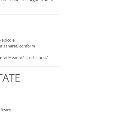
 apicole.
et zaharat, conform
tație variată și echilibrată.
TATE
lizare.