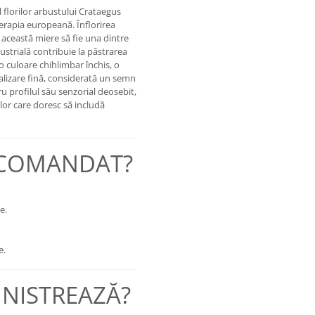
florilor arbustului Crataegus
erapia europeană. Înflorirea
această miere să fie una dintre
ustrială contribuie la păstrarea
 o culoare chihlimbar închis, o
talizare fină, considerată un semn
tru profilul său senzorial deosebit,
elor care doresc să includă
ECOMANDAT?
e.
e.
INISTREAZĂ?