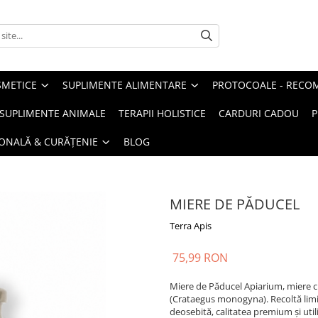
METICE
SUPLIMENTE ALIMENTARE
PROTOCOALE - RECO
I SUPLIMENTE ANIMALE
TERAPII HOLISTICE
CARDURI CADOU
P
SONALĂ & CURĂȚENIE
BLOG
MIERE DE PĂDUCEL
Terra Apis
75,99 RON
Miere de Păducel Apiarium, miere c
(Crataegus monogyna). Recoltă lim
deosebită, calitatea premium și utili