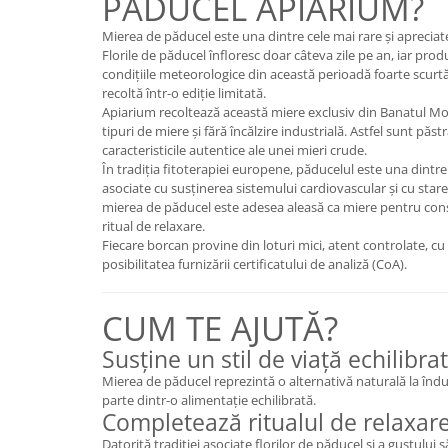
PĂDUCEL APIARIUM?
Mary & May
Seleniu
Mierea de păducel este una dintre cele mai rare și apreci
COSRX
Florile de păducel înfloresc doar câteva zile pe an, iar prod
Seminte de in
condițiile meteorologice din această perioadă foarte scurtă
BIODANCE
Silimarina
recoltă într-o ediție limitată.
OOTD
Apiarium recoltează această miere exclusiv din Banatul Mo
Spirulina
Cettua
tipuri de miere și fără încălzire industrială. Astfel sunt păs
caracteristicile autentice ale unei mieri crude.
Ulei de cocos
Haruharu Wonder
În tradiția fitoterapiei europene, păducelul este una dintre
Medicube
Ulei de peste
asociate cu susținerea sistemului cardiovascular și cu stare
ARIUL
mierea de păducel este adesea aleasă ca miere pentru cons
Ulei MCT
ritual de relaxare.
Dr. Althea
Fiecare borcan provine din loturi mici, atent controlate, cu
Vitamina A
DELLA BORN
posibilitatea furnizării certificatului de analiză (CoA).
Vitamina B
Vitamina C
CUM TE AJUTĂ?
Vitamina D
Susține un stil de viață echilibrat
Vitamina E
Mierea de păducel reprezintă o alternativă naturală la îndulc
parte dintr-o alimentație echilibrată.
Vitamina K
Completează ritualul de relaxar
Zinc
Datorită tradiției asociate florilor de păducel și a gustului s