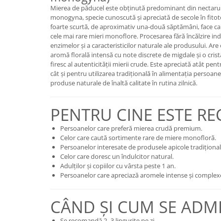
Mierea de păducel este obținută predominant din nectarul 
monogyna, specie cunoscută și apreciată de secole în fitot
foarte scurtă, de aproximativ una-două săptămâni, face ca 
cele mai rare mieri monoflore. Procesarea fără încălzire ind
enzimelor și a caracteristicilor naturale ale produsului. Are
aromă florală intensă cu note discrete de migdale și o cris
firesc al autenticității mierii crude. Este apreciată atât pen
cât și pentru utilizarea tradițională în alimentația persoan
produse naturale de înaltă calitate în rutina zilnică.
PENTRU CINE ESTE R
Persoanelor care preferă mierea crudă premium.
Celor care caută sortimente rare de miere monofloră.
Persoanelor interesate de produsele apicole tradițional
Celor care doresc un îndulcitor natural.
Adulților și copiilor cu vârsta peste 1 an.
Persoanelor care apreciază aromele intense și complex
CÂND ȘI CUM SE ADM
Se recomandă 2–3 lingurițe pe zi.