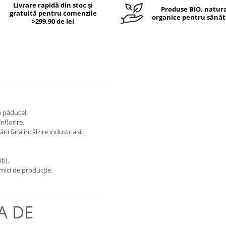
Livrare rapidă din stoc și
Produse BIO, natura
gratuită pentru comenzile
organice pentru sănăt
>299.90 de lei
e păducel.
nflorire.
ii fără încălzire industrială.
ți).
 mici de producție.
A DE