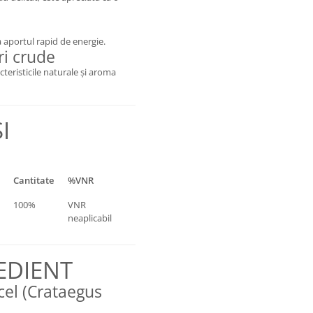
a aportul rapid de energie.
ri crude
acteristicile naturale și aroma
I
Cantitate
%VNR
100%
VNR
neaplicabil
EDIENT
el (Crataegus