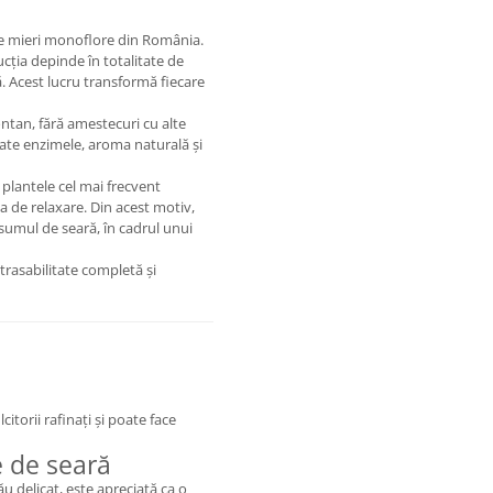
ate mieri monoflore din România.
ucția depinde în totalitate de
. Acest lucru transformă fiecare
ntan, fără amestecuri cu alte
trate enzimele, aroma naturală și
 plantele cel mai frecvent
a de relaxare. Din acest motiv,
umul de seară, în cadrul unui
 trasabilitate completă și
itorii rafinați și poate face
e de seară
ău delicat, este apreciată ca o