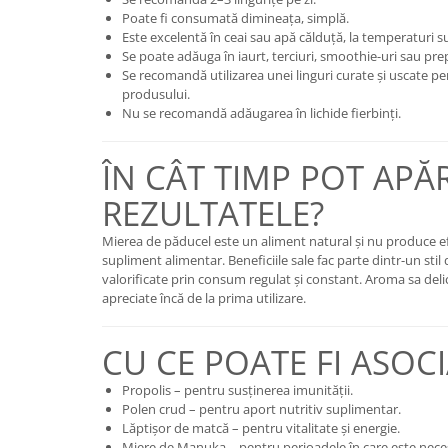
Poate fi consumată dimineața, simplă.
Este excelentă în ceai sau apă călduță, la temperaturi s
Se poate adăuga în iaurt, terciuri, smoothie-uri sau prep
Se recomandă utilizarea unei linguri curate și uscate pen
produsului.
Nu se recomandă adăugarea în lichide fierbinți.
ÎN CÂT TIMP POT APĂ
REZULTATELE?
Mierea de păducel este un aliment natural și nu produce ef
supliment alimentar. Beneficiile sale fac parte dintr-un stil d
valorificate prin consum regulat și constant. Aroma sa deli
apreciate încă de la prima utilizare.
CU CE POATE FI ASOCI
Propolis – pentru susținerea imunității.
Polen crud – pentru aport nutritiv suplimentar.
Lăptișor de matcă – pentru vitalitate și energie.
Miere de Manuka – pentru perioadele în care este nece