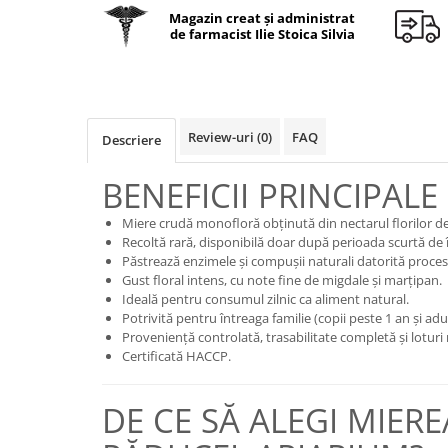
Geluri de duș
L-Carnitina
Magazin creat și administrat
de farmacist Ilie Stoica Silvia
Scruburi
L-Glutamina
Protecție Solară
Lecitina
Creme SPF față
Maca
Creme SPF corp
Magneziu
Review-uri
(0)
FAQ
Descriere
Spray SPF
Miere de Manuka
Uleiuri bronzare
BENEFICII PRINCIPALE
After Sun
MSM
Miere crudă monofloră obținută din nectarul florilor d
Acceleratoare bronz
Multivitamine
Recoltă rară, disponibilă doar după perioada scurtă de î
Igienă Personală
Omega
Păstrează enzimele și compușii naturali datorită procesăr
Gust floral intens, cu note fine de migdale și marțipan.
Deodorante
Palmier pitic
Ideală pentru consumul zilnic ca aliment natural.
Mâini și Unghii
Potrivită pentru întreaga familie (copii peste 1 an și adul
Probiotice
Proveniență controlată, trasabilitate completă și loturi
Creme mâini
Proteine din zer (Whey Protein)
Certificată HACCP.
Tratamente unghii
Quercetin
Cosmetice coreene
DE CE SĂ ALEGI MIERE
Resveratrol
Beauty of Joseon
Scortisoara
PETITFEE