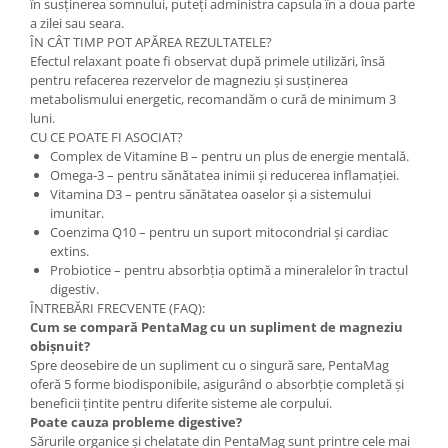
în susținerea somnului, puteți administra capsula în a doua parte
a zilei sau seara.
ÎN CÂT TIMP POT APĂREA REZULTATELE?
Efectul relaxant poate fi observat după primele utilizări, însă
pentru refacerea rezervelor de magneziu și susținerea
metabolismului energetic, recomandăm o cură de minimum 3
luni.
CU CE POATE FI ASOCIAT?
Complex de Vitamine B – pentru un plus de energie mentală.
Omega-3 – pentru sănătatea inimii și reducerea inflamației.
Vitamina D3 – pentru sănătatea oaselor și a sistemului
imunitar.
Coenzima Q10 – pentru un suport mitocondrial și cardiac
extins.
Probiotice – pentru absorbția optimă a mineralelor în tractul
digestiv.
ÎNTREBĂRI FRECVENTE (FAQ):
Cum se compară PentaMag cu un supliment de magneziu
obișnuit?
Spre deosebire de un supliment cu o singură sare, PentaMag
oferă 5 forme biodisponibile, asigurând o absorbție completă și
beneficii țintite pentru diferite sisteme ale corpului.
Poate cauza probleme digestive?
Sărurile organice și chelatate din PentaMag sunt printre cele mai