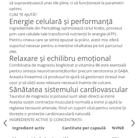
să supraviețuiască unei zile pline, ci să funcționeze la parametri
optimi.
CUM TE AJUTĂ?
Energie celulară și performanță
Ingredientele din PentaMag optimizează ciclul Krebs, procesul
prin care celulele tale transformă nutrienții în energie (ATP).
Pentru cineva care se simte epuizat la prânz, acest mix oferă
suportul necesar pentru a menține vitalitatea pe tot parcursul
zilei.
Relaxare și echilibru emoțional
Combinația de magneziu bisglicinat și vitamina B6 este esențială
pentru sinteza neurotransmițătorilor precum serotonina și GABA.
Aceasta înseamnă că produsul te ajută să gestionezi stresul mai
ușor și să obții acea relaxare necesară înainte de culcare.
Sănătatea sistemului cardiovascular
Tauratul de magneziu și potasiul sunt aliați direcți ai inimii.
Aceștia susțin contracția musculară normală a inimii și ajută la
reglarea tensiunii arteriale, fiind un suport vital pentru oricine își
dorește o protecție cardiovasculară naturală.
INGREDIENTE ACTIVE ȘI CONCENTRAȚII:
Ingredient activ
Cantitate per capsulă
%VNR