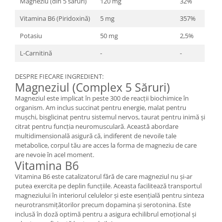
Magneziu (din 5 săruri)
120 mg
32%
Vitamina B6 (Piridoxină)
5 mg
357%
Potasiu
50 mg
2,5%
L-Carnitină
-
-
DESPRE FIECARE INGREDIENT:
Magneziul (Complex 5 Săruri)
Magneziul este implicat în peste 300 de reacții biochimice în
organism. Am inclus succinat pentru energie, malat pentru
mușchi, bisglicinat pentru sistemul nervos, taurat pentru inimă și
citrat pentru funcția neuromusculară. Această abordare
multidimensională asigură că, indiferent de nevoile tale
metabolice, corpul tău are acces la forma de magneziu de care
are nevoie în acel moment.
Vitamina B6
Vitamina B6 este catalizatorul fără de care magneziul nu și-ar
putea exercita pe deplin funcțiile. Aceasta facilitează transportul
magneziului în interiorul celulelor și este esențială pentru sinteza
neurotransmițătorilor precum dopamina și serotonina. Este
inclusă în doză optimă pentru a asigura echilibrul emoțional și