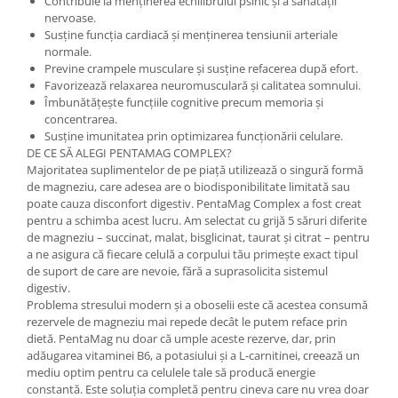
Contribuie la menținerea echilibrului psihic și a sănătății
Cătină
nervoase.
Susține funcția cardiacă și menținerea tensiunii arteriale
Chlorella
normale.
Colina
Previne crampele musculare și susține refacerea după efort.
Favorizează relaxarea neuromusculară și calitatea somnului.
Electroliti
Îmbunătățește funcțiile cognitive precum memoria și
concentrarea.
Produse Apicole
Susține imunitatea prin optimizarea funcționării celulare.
Cacao
DE CE SĂ ALEGI PENTAMAG COMPLEX?
Majoritatea suplimentelor de pe piață utilizează o singură formă
de magneziu, care adesea are o biodisponibilitate limitată sau
poate cauza disconfort digestiv. PentaMag Complex a fost creat
pentru a schimba acest lucru. Am selectat cu grijă 5 săruri diferite
de magneziu – succinat, malat, bisglicinat, taurat și citrat – pentru
a ne asigura că fiecare celulă a corpului tău primește exact tipul
de suport de care are nevoie, fără a suprasolicita sistemul
digestiv.
Problema stresului modern și a oboselii este că acestea consumă
rezervele de magneziu mai repede decât le putem reface prin
dietă. PentaMag nu doar că umple aceste rezerve, dar, prin
adăugarea vitaminei B6, a potasiului și a L-carnitinei, creează un
mediu optim pentru ca celulele tale să producă energie
constantă. Este soluția completă pentru cineva care nu vrea doar