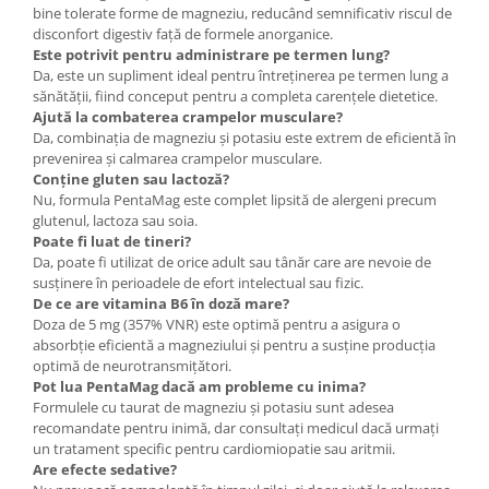
bine tolerate forme de magneziu, reducând semnificativ riscul de
disconfort digestiv față de formele anorganice.
Este potrivit pentru administrare pe termen lung?
Da, este un supliment ideal pentru întreținerea pe termen lung a
sănătății, fiind conceput pentru a completa carențele dietetice.
Ajută la combaterea crampelor musculare?
Da, combinația de magneziu și potasiu este extrem de eficientă în
prevenirea și calmarea crampelor musculare.
Conține gluten sau lactoză?
Nu, formula PentaMag este complet lipsită de alergeni precum
glutenul, lactoza sau soia.
Poate fi luat de tineri?
Da, poate fi utilizat de orice adult sau tânăr care are nevoie de
susținere în perioadele de efort intelectual sau fizic.
De ce are vitamina B6 în doză mare?
Doza de 5 mg (357% VNR) este optimă pentru a asigura o
absorbție eficientă a magneziului și pentru a susține producția
optimă de neurotransmițători.
Pot lua PentaMag dacă am probleme cu inima?
Formulele cu taurat de magneziu și potasiu sunt adesea
recomandate pentru inimă, dar consultați medicul dacă urmați
un tratament specific pentru cardiomiopatie sau aritmii.
Are efecte sedative?