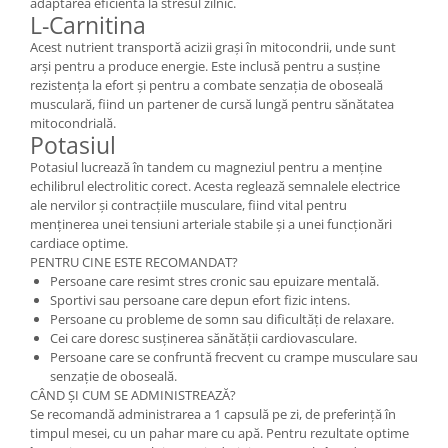
adaptarea eficientă la stresul zilnic.
L-Carnitina
Acest nutrient transportă acizii grași în mitocondrii, unde sunt
arși pentru a produce energie. Este inclusă pentru a susține
rezistența la efort și pentru a combate senzația de oboseală
musculară, fiind un partener de cursă lungă pentru sănătatea
mitocondrială.
Potasiul
Potasiul lucrează în tandem cu magneziul pentru a menține
echilibrul electrolitic corect. Acesta reglează semnalele electrice
ale nervilor și contracțiile musculare, fiind vital pentru
menținerea unei tensiuni arteriale stabile și a unei funcționări
cardiace optime.
PENTRU CINE ESTE RECOMANDAT?
Persoane care resimt stres cronic sau epuizare mentală.
Sportivi sau persoane care depun efort fizic intens.
Persoane cu probleme de somn sau dificultăți de relaxare.
Cei care doresc susținerea sănătății cardiovasculare.
Persoane care se confruntă frecvent cu crampe musculare sau
senzație de oboseală.
CÂND ȘI CUM SE ADMINISTREAZĂ?
Se recomandă administrarea a 1 capsulă pe zi, de preferință în
timpul mesei, cu un pahar mare cu apă. Pentru rezultate optime