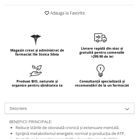
Mary & May
Seleniu
Adauga la Favorite
COSRX
Seminte de in
BIODANCE
Silimarina
OOTD
Spirulina
Cettua
Ulei de cocos
Haruharu Wonder
Livrare rapidă din stoc și
Magazin creat și administrat de
gratuită pentru comenzile
farmacist Ilie Stoica Silvia
Medicube
>299.90 de lei
Ulei de peste
ARIUL
Ulei MCT
Dr. Althea
Vitamina A
DELLA BORN
Produse BIO, naturale și
Consultanță specializată și
organice pentru sănătatea ta
recomandări de la un farmacist
Vitamina B
Vitamina C
Vitamina D
Descriere
Vitamina E
BENEFICII PRINCIPALE:
Vitamina K
Reduce stările de oboseală cronică și extenuare mentală.
Sprijină metabolismul energetic normal și producția de ATP.
Zinc