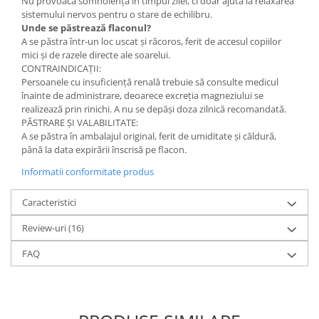
Nu provoacă somnolență în timpul zilei, ci doar ajută la relaxarea
sistemului nervos pentru o stare de echilibru.
Unde se păstrează flaconul?
A se păstra într-un loc uscat și răcoros, ferit de accesul copiilor
mici și de razele directe ale soarelui.
CONTRAINDICAȚII:
Persoanele cu insuficiență renală trebuie să consulte medicul
înainte de administrare, deoarece excreția magneziului se
realizează prin rinichi. A nu se depăși doza zilnică recomandată.
PĂSTRARE ȘI VALABILITATE:
A se păstra în ambalajul original, ferit de umiditate și căldură,
până la data expirării înscrisă pe flacon.
Informatii conformitate produs
Caracteristici
Review-uri
(16)
FAQ