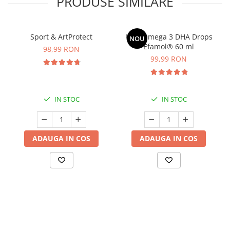
PRODUSE SIMILARE
Sport & ArtProtect
Kids Omega 3 DHA Drops
NOU
Efamol® 60 ml
98,99 RON
99,99 RON
IN STOC
IN STOC
ADAUGA IN COS
ADAUGA IN COS