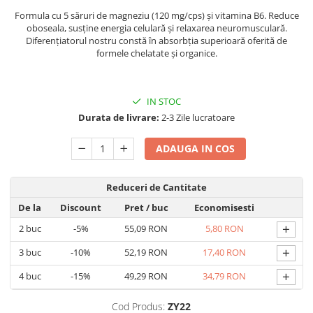
Geluri de duș
L-Carnitina
Formula cu 5 săruri de magneziu (120 mg/cps) și vitamina B6. Reduce
Scruburi
oboseala, susține energia celulară și relaxarea neuromusculară.
L-Glutamina
Diferențiatorul nostru constă în absorbția superioară oferită de
Protecție Solară
Lecitina
formele chelatate și organice.
Creme SPF față
Maca
Creme SPF corp
Magneziu
IN STOC
Spray SPF
Miere de Manuka
Durata de livrare:
2-3 Zile lucratoare
Uleiuri bronzare
After Sun
MSM
ADAUGA IN COS
Acceleratoare bronz
Multivitamine
Igienă Personală
Omega
Reduceri de Cantitate
Deodorante
Palmier pitic
De la
Discount
Pret
/ buc
Economisesti
Mâini și Unghii
Probiotice
+
2
buc
-5%
55,09 RON
5,80 RON
Creme mâini
Proteine din zer (Whey Protein)
+
3
buc
-10%
52,19 RON
17,40 RON
Tratamente unghii
Quercetin
Cosmetice coreene
+
4
buc
-15%
49,29 RON
34,79 RON
Resveratrol
Beauty of Joseon
Cod Produs:
ZY22
Scortisoara
PETITFEE