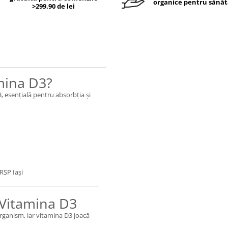
organice pentru sănăt
>299.90 de lei
amina D3?
 esențială pentru absorbția și
RSP Iași
 Vitamina D3
organism, iar vitamina D3 joacă