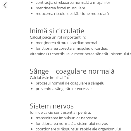
contracția și relaxarea normală a mușchilor
Cătină
menținerea forței musculare
Chlorella
reducerea riscului de slăbiciune musculară
Colina
Inimă și circulație
Electroliti
Calciul joacă un rol important în:
Produse Apicole
menținerea ritmului cardiac normal
funcționarea corectă a mușchiului cardiac
Cacao
Vitamina D3 contribuie la menținerea sănătății sistemului 
Sânge – coagulare normală
Calciul este implicat în:
procesul normal de coagulare a sângelui
prevenirea sângerărilor excesive
Sistem nervos
Ionii de calciu sunt esențiali pentru:
transmiterea impulsurilor nervoase
funcționarea normală a sistemului nervos
coordonare și răspunsuri rapide ale organismului