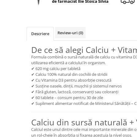
de farmacist Ilie Stoica Silvia
Geluri de duș
L-Carnitina
Scruburi
L-Glutamina
Protecție Solară
Lecitina
Creme SPF față
Maca
Review-uri
(0)
Descriere
Creme SPF corp
Magneziu
Spray SPF
De ce să alegi Calciu + Vit
Miere de Manuka
Uleiuri bronzare
Formula combină o sursă naturală de calciu cu vitamina D3,
After Sun
MSM
utilizarea eficientă a calciului în organism.
Acceleratoare bronz
✔ 620 mg calciu per tabletă
Multivitamine
✔ Calciu 100% natural din cochilii de stridii
Igienă Personală
Omega
✔ Cu Vitamina D3 pentru absorbție crescută
Deodorante
✔ Susține oasele, dinții, mușchii și sistemul nervos
Palmier pitic
✔ Fără gluten, lactoză, conservanți sau coloranți
Mâini și Unghii
✔ 60 tablete – consum pentru 30 de zile
Probiotice
Creme mâini
✔ Supliment alimentar notificat de Ministerul Sănătății – C
Proteine din zer (Whey Protein)
Tratamente unghii
Quercetin
Cosmetice coreene
Calciu din sursă naturală +
Resveratrol
Beauty of Joseon
Calciul este unul dintre cele mai importante minerale din 
un rol-cheie în absorbția și fixarea acestuia la nivel osos.
Scortisoara
PETITFEE