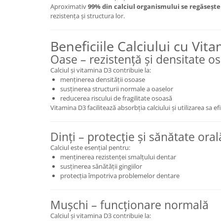
Aproximativ
99% din calciul organismului se regăsește 
Mary & May
Seleniu
rezistența și structura lor.
COSRX
Seminte de in
BIODANCE
Beneficiile Calciului cu Vit
Silimarina
OOTD
Oase – rezistență și densitate o
Spirulina
Cettua
Calciul și vitamina D3 contribuie la:
Ulei de cocos
Haruharu Wonder
menținerea densității osoase
susținerea structurii normale a oaselor
Medicube
Ulei de peste
reducerea riscului de fragilitate osoasă
ARIUL
Ulei MCT
Vitamina D3 facilitează absorbția calciului și utilizarea sa e
Dr. Althea
Vitamina A
DELLA BORN
Dinți – protecție și sănătate oral
Vitamina B
Calciul este esențial pentru:
Vitamina C
menținerea rezistenței smalțului dentar
susținerea sănătății gingiilor
Vitamina D
protecția împotriva problemelor dentare
Vitamina E
Vitamina K
Mușchi – funcționare normală
Zinc
Calciul și vitamina D3 contribuie la: