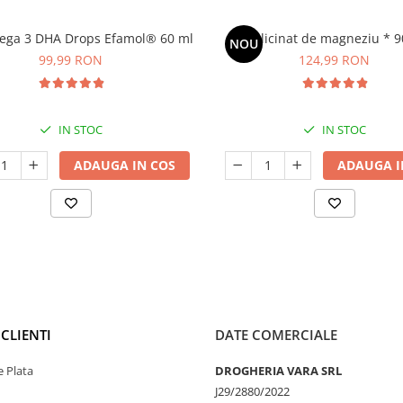
ega 3 DHA Drops Efamol® 60 ml
Bisglicinat de magneziu * 9
NOU
99,99 RON
124,99 RON
IN STOC
IN STOC
ADAUGA IN COS
ADAUGA I
CLIENTI
DATE COMERCIALE
 Plata
DROGHERIA VARA SRL
J29/2880/2022