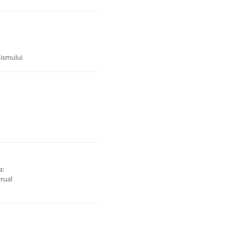
nismului
a:
rual