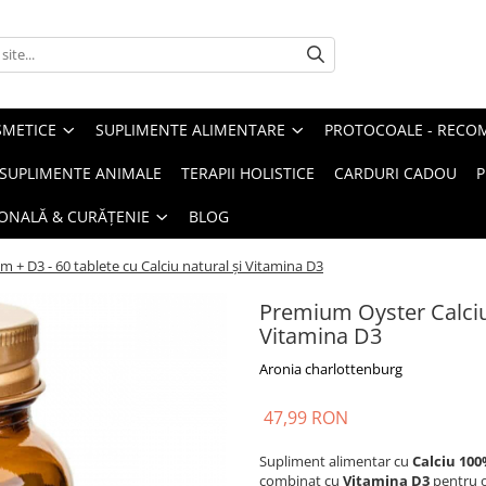
METICE
SUPLIMENTE ALIMENTARE
PROTOCOALE - RECO
I SUPLIMENTE ANIMALE
TERAPII HOLISTICE
CARDURI CADOU
P
SONALĂ & CURĂȚENIE
BLOG
 + D3 - 60 tablete cu Calciu natural și Vitamina D3
Premium Oyster Calcium
Vitamina D3
Aronia charlottenburg
47,99 RON
Supliment alimentar cu
Calciu 100%
combinat cu
Vitamina D3
pentru o