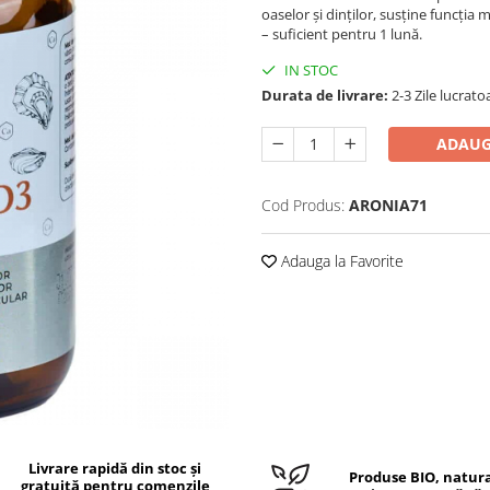
oaselor și dinților, susține funcția
– suficient pentru 1 lună.
IN STOC
Durata de livrare:
2-3 Zile lucrato
ADAUG
Cod Produs:
ARONIA71
Adauga la Favorite
Livrare rapidă din stoc și
Produse BIO, natura
gratuită pentru comenzile