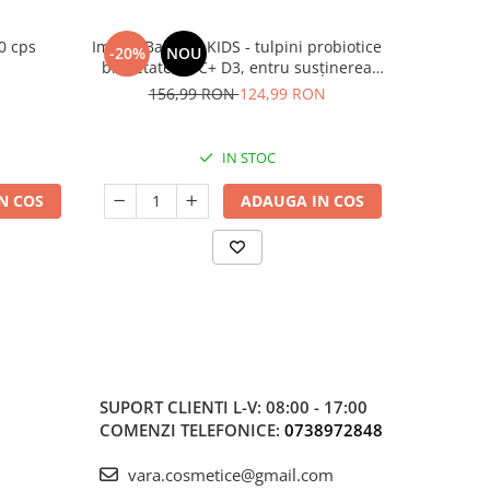
0 cps
ImmunBalance KIDS - tulpini probiotice
Magnez
-20%
NOU
NOU
brevetate,vit C+ D3, entru susținerea
microbiomului și a imunității
156,99 RON
124,99 RON
IN STOC
N COS
ADAUGA IN COS
SUPORT CLIENTI
L-V: 08:00 - 17:00
COMENZI TELEFONICE:
0738972848
vara.cosmetice@gmail.com