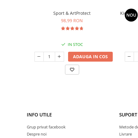
Sport & ArtProtect
Kids Om
NOU
98,99 RON
IN STOC
ADAUGA IN COS
INFO UTILE
SUPORT 
Grup privat facebook
Metode de
Despre noi
Livrare