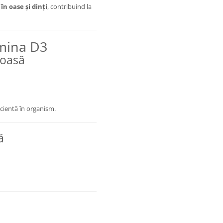
în oase și dinți
, contribuind la
amina D3
soasă
ficientă în organism.
ă