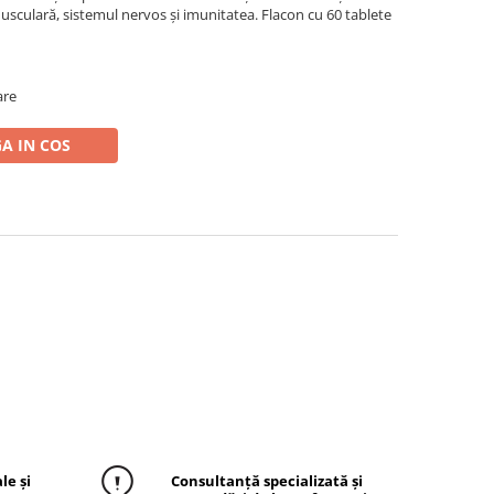
 musculară, sistemul nervos și imunitatea. Flacon cu 60 tablete
are
A IN COS
le și
Consultanță specializată și