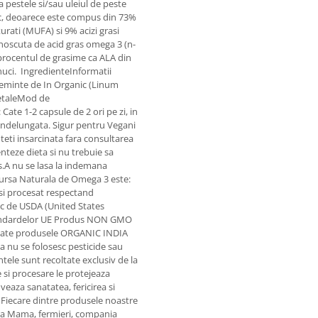
pestele si/sau uleiul de peste
nic, deoarece este compus din 73%
urati (MUFA) si 9% acizi grasi
unoscuta de acid gras omega 3 (n-
, procentul de grasime ca ALA din
 nuci. IngredienteInformatii
 Seminte de In Organic (Linum
etaleMod de
te 1-2 capsule de 2 ori pe zi, in
 indelungata. Sigur pentru Vegani
nteti insarcinata fara consultarea
teze dieta si nu trebuie sa
os.A nu se lasa la indemana
Sursa Naturala de Omega 3 este:
si procesat respectand
ic de USDA (United States
standardelor UE Produs NON GMO
Toate produsele ORGANIC INDIA
a nu se folosesc pesticide sau
antele sunt recoltate exclusiv de la
e si procesare le protejeaza
aza sanatatea, fericirea si
e. Fiecare dintre produsele noastre
ura Mama, fermieri, compania