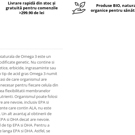
Livrare rapidă din stoc și
Produse BIO, natura
gratuită pentru comenzile
organice pentru sănăt
>299.90 de lei
 Naturala de Omega 3 este un
dificate genetic. Nu contine si
tetice, erbicide, ingrasaminte sau
n tip de acid gras Omega 3 numit
 grasi de care organismul are
necesar pentru fiecare celula din
ea flexibilitatii membranelor
 nutrienti. Organismul poate folosi
e are nevoie, inclusiv EPA si
mente care contin ALA, nu este
n alt avantaj al obtinerii de
PA si DHA decat are nevoie.
 de tip EPA si DHA. Pentru a
langa EPA si DHA. Astfel, se