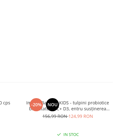
0 cps
ImmunBalance KIDS - tulpini probiotice
Magnez
-20%
NOU
NOU
brevetate,vit C+ D3, entru susținerea
microbiomului și a imunității
156,99 RON
124,99 RON
IN STOC