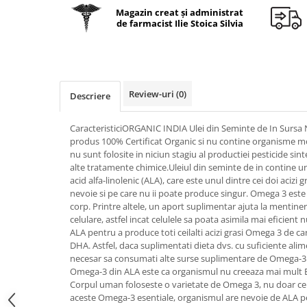
Geluri de duș
L-Carnitina
Magazin creat și administrat
de farmacist Ilie Stoica Silvia
Scruburi
L-Glutamina
Protecție Solară
Lecitina
Creme SPF față
Maca
Creme SPF corp
Magneziu
Review-uri
(0)
Descriere
Spray SPF
Miere de Manuka
Uleiuri bronzare
CaracteristiciORGANIC INDIA Ulei din Seminte de In Sursa
After Sun
MSM
produs 100% Certificat Organic si nu contine organisme mo
Acceleratoare bronz
nu sunt folosite in niciun stagiu al productiei pesticide sin
Multivitamine
alte tratamente chimice.Uleiul din seminte de in contine u
Igienă Personală
Omega
acid alfa-linolenic (ALA), care este unul dintre cei doi acizi
Deodorante
nevoie si pe care nu ii poate produce singur. Omega 3 este 
Palmier pitic
corp. Printre altele, un aport suplimentar ajuta la mentiner
Mâini și Unghii
celulare, astfel incat celulele sa poata asimila mai eficient
Probiotice
Creme mâini
ALA pentru a produce toti ceilalti acizi grasi Omega 3 de car
Proteine din zer (Whey Protein)
DHA. Astfel, daca suplimentati dieta dvs. cu suficiente ali
Tratamente unghii
necesar sa consumati alte surse suplimentare de Omega-3. U
Quercetin
Cosmetice coreene
Omega-3 din ALA este ca organismul nu creeaza mai mult E
Resveratrol
Corpul uman foloseste o varietate de Omega 3, nu doar cel
Beauty of Joseon
aceste Omega-3 esentiale, organismul are nevoie de ALA pe 
Scortisoara
PETITFEE