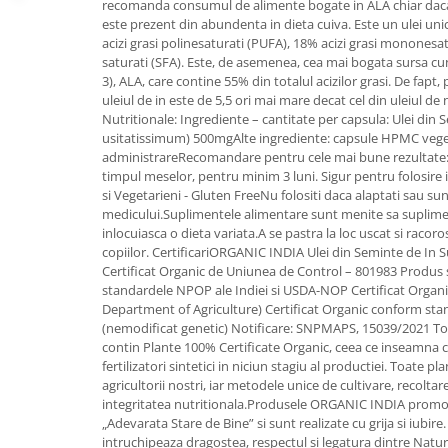
recomanda consumul de alimente bogate in ALA chiar daca 
este prezent din abundenta in dieta cuiva. Este un ulei u
Mary & May
Seleniu
acizi grasi polinesaturati (PUFA), 18% acizi grasi mononesat
COSRX
Seminte de in
saturati (SFA). Este, de asemenea, cea mai bogata sursa c
BIODANCE
3), ALA, care contine 55% din totalul acizilor grasi. De fapt
Silimarina
uleiul de in este de 5,5 ori mai mare decat cel din uleiul de
OOTD
Nutritionale: Ingrediente – cantitate per capsula: Ulei din
Spirulina
Cettua
usitatissimum) 500mgAlte ingrediente: capsule HPMC veg
Ulei de cocos
Haruharu Wonder
administrareRecomandare pentru cele mai bune rezultate: Ca
timpul meselor, pentru minim 3 luni. Sigur pentru folosire
Medicube
Ulei de peste
si Vegetarieni - Gluten FreeNu folositi daca alaptati sau su
ARIUL
medicului.Suplimentele alimentare sunt menite sa suplimen
Ulei MCT
Dr. Althea
inlocuiasca o dieta variata.A se pastra la loc uscat si racor
Vitamina A
copiilor. CertificariORGANIC INDIA Ulei din Seminte de In 
DELLA BORN
Certificat Organic de Uniunea de Control – 801983 Produs 
Vitamina B
standardele NPOP ale Indiei si USDA-NOP Certificat Organ
Vitamina C
Department of Agriculture) Certificat Organic conform 
(nemodificat genetic) Notificare: SNPMAPS, 15039/2021 
Vitamina D
contin Plante 100% Certificate Organic, ceea ce inseamna c
fertilizatori sintetici in niciun stagiu al productiei. Toate pl
Vitamina E
agricultorii nostri, iar metodele unice de cultivare, recoltar
Vitamina K
integritatea nutritionala.Produsele ORGANIC INDIA promove
„Adevarata Stare de Bine” si sunt realizate cu grija si iubir
Zinc
intruchipeaza dragostea, respectul si legatura dintre Nat