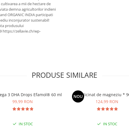
 cultivarea a mii de hectare de
 viata demna agricultorilor indieni
egand ORGANIC INDIA participati
ediu inconjurator sustenabil!
nta produsului
9 https://zellavie.ch/wp-
PRODUSE SIMILARE
ega 3 DHA Drops Efamol® 60 ml
Bisglicinat de magneziu * 9
NOU
99,99 RON
124,99 RON
IN STOC
IN STOC