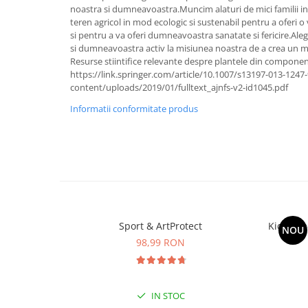
noastra si dumneavoastra.Muncim alaturi de mici familii in
Cătină
teren agricol in mod ecologic si sustenabil pentru a oferi o
Chlorella
si pentru a va oferi dumneavoastra sanatate si fericire.Al
si dumneavoastra activ la misiunea noastra de a crea un m
Colina
Resurse stiintifice relevante despre plantele din compone
Electroliti
https://link.springer.com/article/10.1007/s13197-013-1247-
content/uploads/2019/01/fulltext_ajnfs-v2-id1045.pdf
Produse Apicole
Informatii conformitate produs
Cacao
Sport & ArtProtect
Kids Om
NOU
98,99 RON
IN STOC