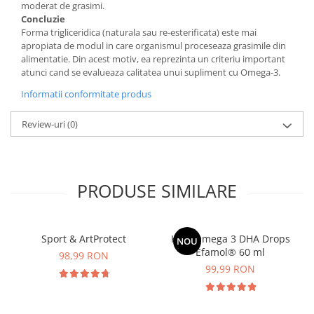
moderat de grasimi.
Concluzie
Forma trigliceridica (naturala sau re-esterificata) este mai
apropiata de modul in care organismul proceseaza grasimile din
alimentatie. Din acest motiv, ea reprezinta un criteriu important
atunci cand se evalueaza calitatea unui supliment cu Omega-3.
Informatii conformitate produs
Review-uri
(0)
PRODUSE SIMILARE
Sport & ArtProtect
Kids Omega 3 DHA Drops
NOU
Efamol® 60 ml
98,99 RON
99,99 RON