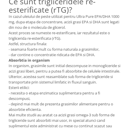
Ce sunt trigliceridele re-
esterificate (rTG)?
In cazul uleiului de peste utilizat pentru Ultra Pure EPA/DHA 1000
mg, dupa etapa de concentrare, acizii grasi EPA si DHA sunt legati
din nou de o molecula de glicerol.
Acest proces se numeste re-esterificare, iar rezultatul este o
triglicerida re-esterificata (rTG).
Astfel, structura finala:
- seamana foarte mult cu forma naturala a grasimilor,
- dar contine o concentratie ridicata de EPA si DHA.
Absorbtia in organism
In organism, grasimile sunt initial descompuse in monogliceride si
acizi grasi liberi, pentru a putea fi absorbite de celulele intestinale.
Ulterior, acestea sunt reasamblate sub forma de trigliceride si
transportate prin sistemul limfatic in fluxul sanguin.
Esterii etilici:
- necesita o etapa enzimatica suplimentara pentru a fi
descompusi,
- depind mai mult de prezenta grasimilor alimentare pentru o
absorbtie eficienta.
Mai multe studii au aratat ca acizii grasi omega-3 sub forma de
trigliceride sunt absorbiti mai usor, in special atunci cand
suplimentul este administrat cu mese cu continut scazut sau