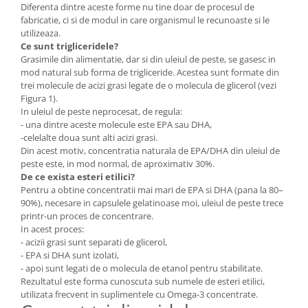
Diferenta dintre aceste forme nu tine doar de procesul de
fabricatie, ci si de modul in care organismul le recunoaste si le
utilizeaza.
Ce sunt trigliceridele?
Grasimile din alimentatie, dar si din uleiul de peste, se gasesc in
mod natural sub forma de trigliceride. Acestea sunt formate din
trei molecule de acizi grasi legate de o molecula de glicerol (vezi
Figura 1).
In uleiul de peste neprocesat, de regula:
- una dintre aceste molecule este EPA sau DHA,
-celelalte doua sunt alti acizi grasi.
Din acest motiv, concentratia naturala de EPA/DHA din uleiul de
peste este, in mod normal, de aproximativ 30%.
De ce exista esteri etilici?
Pentru a obtine concentratii mai mari de EPA si DHA (pana la 80–
90%), necesare in capsulele gelatinoase moi, uleiul de peste trece
printr-un proces de concentrare.
In acest proces:
- acizii grasi sunt separati de glicerol,
- EPA si DHA sunt izolati,
- apoi sunt legati de o molecula de etanol pentru stabilitate.
Rezultatul este forma cunoscuta sub numele de esteri etilici,
utilizata frecvent in suplimentele cu Omega-3 concentrate.