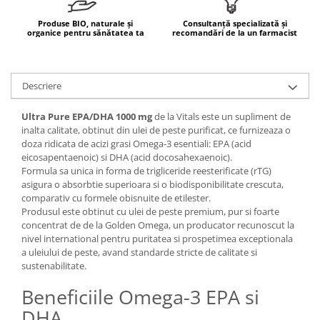
Mary & May
Seleniu
Produse BIO, naturale și
Consultanță specializată și
organice pentru sănătatea ta
recomandări de la un farmacist
COSRX
Seminte de in
BIODANCE
Silimarina
OOTD
Descriere
Spirulina
Cettua
Ulei de cocos
Haruharu Wonder
Ultra Pure EPA/DHA 1000 mg
de la Vitals este un supliment de
Medicube
inalta calitate, obtinut din ulei de peste purificat, ce furnizeaza o
Ulei de peste
doza ridicata de acizi grasi Omega-3 esentiali: EPA (acid
ARIUL
Ulei MCT
eicosapentaenoic) si DHA (acid docosahexaenoic).
Dr. Althea
Formula sa unica in forma de trigliceride reesterificate (rTG)
Vitamina A
asigura o absorbtie superioara si o biodisponibilitate crescuta,
DELLA BORN
Vitamina B
comparativ cu formele obisnuite de etilester.
Produsul este obtinut cu ulei de peste premium, pur si foarte
Vitamina C
concentrat de de la Golden Omega, un producator recunoscut la
nivel international pentru puritatea si prospetimea exceptionala
Vitamina D
a uleiului de peste, avand standarde stricte de calitate si
Vitamina E
sustenabilitate.
Vitamina K
Beneficiile Omega-3 EPA si
Zinc
DHA