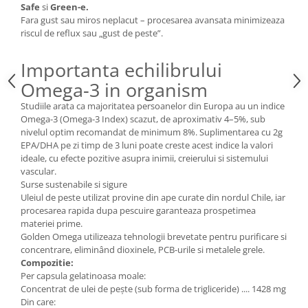
Safe
si
Green-e.
Fara gust sau miros neplacut – procesarea avansata minimizeaza
riscul de reflux sau „gust de peste”.
Importanta echilibrului
Omega-3 in organism
Studiile arata ca majoritatea persoanelor din Europa au un indice
Omega-3 (Omega-3 Index) scazut, de aproximativ 4–5%, sub
nivelul optim recomandat de minimum 8%. Suplimentarea cu 2g
EPA/DHA pe zi timp de 3 luni poate creste acest indice la valori
ideale, cu efecte pozitive asupra inimii, creierului si sistemului
vascular.
Surse sustenabile si sigure
Uleiul de peste utilizat provine din ape curate din nordul Chile, iar
procesarea rapida dupa pescuire garanteaza prospetimea
materiei prime.
Golden Omega utilizeaza tehnologii brevetate pentru purificare si
concentrare, eliminând dioxinele, PCB-urile si metalele grele.
Compozitie:
Per capsula gelatinoasa moale:
Concentrat de ulei de pește (sub forma de trigliceride) .... 1428 mg
Din care: