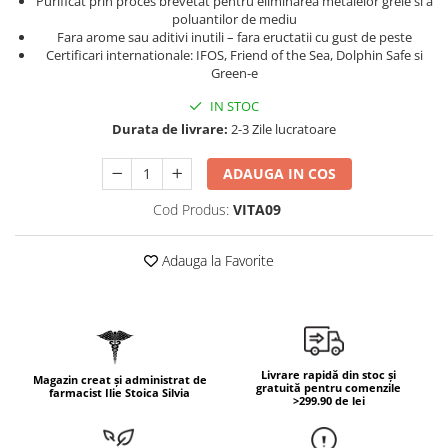
Purificat prin proces brevetat pentru eliminarea metalelor grele si a
Geluri de duș
L-Carnitina
poluantilor de mediu
Scruburi
Fara arome sau aditivi inutili – fara eructatii cu gust de peste
L-Glutamina
Certificari internationale: IFOS, Friend of the Sea, Dolphin Safe si
Protecție Solară
Green-e
Lecitina
Creme SPF față
Maca
IN STOC
Creme SPF corp
Durata de livrare:
2-3 Zile lucratoare
Magneziu
Spray SPF
Miere de Manuka
Uleiuri bronzare
ADAUGA IN COS
After Sun
MSM
Cod Produs:
VITA09
Acceleratoare bronz
Multivitamine
Igienă Personală
Omega
Adauga la Favorite
Deodorante
Palmier pitic
Mâini și Unghii
Probiotice
Creme mâini
Proteine din zer (Whey Protein)
Tratamente unghii
Livrare rapidă din stoc și
Magazin creat și administrat de
Quercetin
gratuită pentru comenzile
Cosmetice coreene
farmacist Ilie Stoica Silvia
>299.90 de lei
Resveratrol
Beauty of Joseon
Scortisoara
PETITFEE