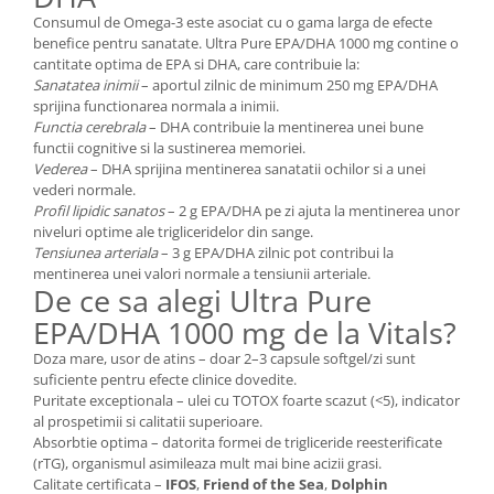
Cătină
Consumul de Omega-3 este asociat cu o gama larga de efecte
benefice pentru sanatate. Ultra Pure EPA/DHA 1000 mg contine o
Chlorella
cantitate optima de EPA si DHA, care contribuie la:
Colina
Sanatatea inimii
– aportul zilnic de minimum 250 mg EPA/DHA
sprijina functionarea normala a inimii.
Electroliti
Functia cerebrala
– DHA contribuie la mentinerea unei bune
functii cognitive si la sustinerea memoriei.
Produse Apicole
Vederea
– DHA sprijina mentinerea sanatatii ochilor si a unei
Cacao
vederi normale.
Profil lipidic sanatos
– 2 g EPA/DHA pe zi ajuta la mentinerea unor
niveluri optime ale trigliceridelor din sange.
Tensiunea arteriala
– 3 g EPA/DHA zilnic pot contribui la
mentinerea unei valori normale a tensiunii arteriale.
De ce sa alegi Ultra Pure
EPA/DHA 1000 mg de la Vitals?
Doza mare, usor de atins – doar 2–3 capsule softgel/zi sunt
suficiente pentru efecte clinice dovedite.
Puritate exceptionala – ulei cu TOTOX foarte scazut (<5), indicator
al prospetimii si calitatii superioare.
Absorbtie optima – datorita formei de trigliceride reesterificate
(rTG), organismul asimileaza mult mai bine acizii grasi.
Calitate certificata –
IFOS
,
Friend of the Sea
,
Dolphin