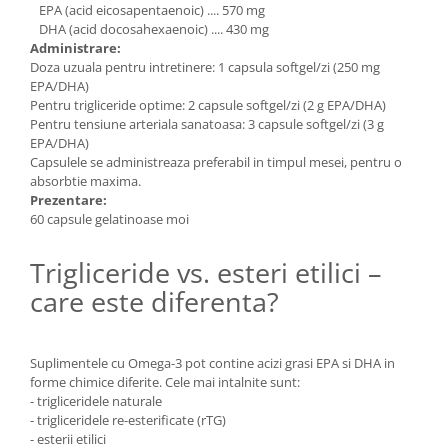
EPA (acid eicosapentaenoic) .... 570 mg
DHA (acid docosahexaenoic) .... 430 mg
Administrare:
Doza uzuala pentru intretinere: 1 capsula softgel/zi (250 mg
EPA/DHA)
Pentru trigliceride optime: 2 capsule softgel/zi (2 g EPA/DHA)
Pentru tensiune arteriala sanatoasa: 3 capsule softgel/zi (3 g
EPA/DHA)
Capsulele se administreaza preferabil in timpul mesei, pentru o
absorbtie maxima.
Prezentare:
60 capsule gelatinoase moi
Trigliceride vs. esteri etilici –
care este diferenta?
Suplimentele cu Omega-3 pot contine acizi grasi EPA si DHA in
forme chimice diferite. Cele mai intalnite sunt:
- trigliceridele naturale
- trigliceridele re-esterificate (rTG)
- esterii etilici