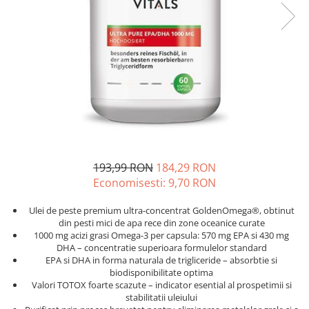
Oase & dinți
Îngrijirea Tenului
Colagen
Zinc Bisglicinat
Piele, păr & unghii
Creme de față
Creatina
Tranzit intestinal
Seruri
Crom
Creme cu SPF
Colesterol & tensiune
Demachiante
Curcumin (Turmeric)
Sănătatea copiilor
Geluri de curățare
Enzime
Performanta sportiva
Ape micelare
Fibre
Sanatate Orala
Tonere
Fier
Alergii
Măști pentru față
193,99 RON
184,29 RON
Garcinia
Exfoliante
Anti Intepaturi
Economisesti:
9,70
RON
Creme pentru ochi
Ghimbir
Balsam buze
Ginkgo biloba
Ulei de peste premium ultra-concentrat GoldenOmega®, obtinut
din pesti mici de apa rece din zone oceanice curate
Îngrijirea Corpului
Ginseng
1000 mg acizi grasi Omega-3 per capsula: 570 mg EPA si 430 mg
Creme de corp
DHA – concentratie superioara formulelor standard
Glucozamina
EPA si DHA in forma naturala de trigliceride – absorbtie si
Loțiuni
biodisponibilitate optima
Glutation
Unturi de corp
Valori TOTOX foarte scazute – indicator esential al prospetimii si
L-Arginina
stabilitatii uleiului
Uleiuri de corp