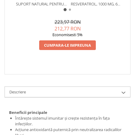
SUPORT NATURAL PENTRU
RESVERATROL, 1000 MG, 60
U
Cătină
TRACTUL URINAR, CISTITĂ ȘI
CAPSULE – IMUNITATE,
R
Chlorella
URETRITĂ
PROTECȚIE ANTIOXIDANTĂ ȘI
SĂNĂTATEA PIELII
223,97 RON
Colina
212,77 RON
Electroliti
Economisesti 5%
Produse Apicole
CUMPARA-LE IMPREUNA
Cacao
Descriere
Beneficii principale
Întărește sistemul imunitar și crește rezistența în fața
infecțiilor.
Acțiune antioxidantă puternică prin neutralizarea radicalilor