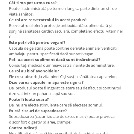
Cât timp pot urma cura?
Poate fi administrată pe termen lung ca parte dintr-un stil de
viață sănătos.
Ce rol are resveratrolul în acest produs?
Resveratrolul oferă protecție antioxidantă suplimentară și
sprijină sănătatea cardiovasculară, completând efectul vitaminei
C.
Este potrivită pentru vegani?
Capsula de gelatină poate conține derivate animale; verificați
ambalajul pentru specificații dacă sunteți vegan.
Pot lua acest supliment dacă sunt însărcinată?
Consultați medicul dumneavoastră înainte de administrare.
Ce rol au bioflavonoidele?
Ele cresc absorbția vitaminei C și susțin sănătatea capilarelor.
Dizolvarea capsulei în apă este sigură?
Da, produsul poate fi ingerat ca atare sau desfăcut și conținutul
dizolvat într-un pahar cu apă sau suc.
Poate fi luată seara?
Da, nu are efecte stimulente care să afecteze somnul.
Există riscuri de supradozare?
Supradozarea (cazuri izolate de exces masiv) poate provoca
disconfort digestiv (diaree, crampe).
Contraindicații
Nu utilizați dacă aveți hipersensibilitate la acidul ascorbic.