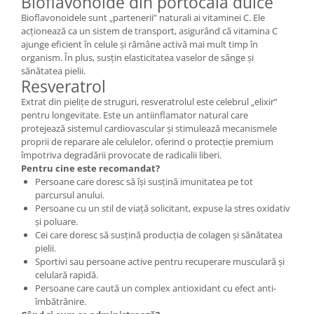
Bioflavonoide din portocală dulce
Bioflavonoidele sunt „partenerii” naturali ai vitaminei C. Ele
acționează ca un sistem de transport, asigurând că vitamina C
ajunge eficient în celule și rămâne activă mai mult timp în
organism. În plus, susțin elasticitatea vaselor de sânge și
sănătatea pielii.
Resveratrol
Extrat din pielițe de struguri, resveratrolul este celebrul „elixir”
pentru longevitate. Este un antiinflamator natural care
protejează sistemul cardiovascular și stimulează mecanismele
proprii de reparare ale celulelor, oferind o protecție premium
împotriva degradării provocate de radicalii liberi.
Pentru cine este recomandat?
Persoane care doresc să își susțină imunitatea pe tot
parcursul anului.
Persoane cu un stil de viață solicitant, expuse la stres oxidativ
și poluare.
Cei care doresc să susțină producția de colagen și sănătatea
pielii.
Sportivi sau persoane active pentru recuperare musculară și
celulară rapidă.
Persoane care caută un complex antioxidant cu efect anti-
îmbătrânire.