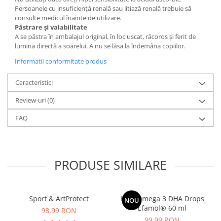
Persoanele cu insuficiență renală sau litiază renală trebuie să
consulte medicul înainte de utilizare.
Păstrare și valabilitate
A se păstra în ambalajul original, în loc uscat, răcoros și ferit de
lumina directă a soarelui. A nu se lăsa la îndemâna copiilor.
Informatii conformitate produs
Caracteristici
Review-uri
(0)
FAQ
PRODUSE SIMILARE
Sport & ArtProtect
Kids Omega 3 DHA Drops
NOU
Efamol® 60 ml
98,99 RON
99,99 RON