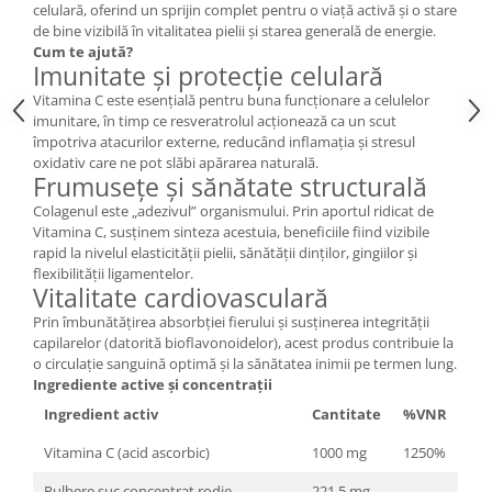
celulară, oferind un sprijin complet pentru o viață activă și o stare
de bine vizibilă în vitalitatea pielii și starea generală de energie.
Cum te ajută?
Imunitate și protecție celulară
Vitamina C este esențială pentru buna funcționare a celulelor
imunitare, în timp ce resveratrolul acționează ca un scut
împotriva atacurilor externe, reducând inflamația și stresul
oxidativ care ne pot slăbi apărarea naturală.
Frumusețe și sănătate structurală
Colagenul este „adezivul” organismului. Prin aportul ridicat de
Vitamina C, susținem sinteza acestuia, beneficiile fiind vizibile
rapid la nivelul elasticității pielii, sănătății dinților, gingiilor și
flexibilității ligamentelor.
Vitalitate cardiovasculară
Prin îmbunătățirea absorbției fierului și susținerea integrității
capilarelor (datorită bioflavonoidelor), acest produs contribuie la
o circulație sanguină optimă și la sănătatea inimii pe termen lung.
Ingrediente active și concentrații
Ingredient activ
Cantitate
%VNR
Vitamina C (acid ascorbic)
1000 mg
1250%
Pulbere suc concentrat rodie
221,5 mg
-