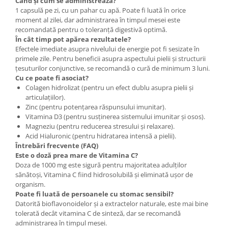
Când și cum se administrează?
1 capsulă pe zi, cu un pahar cu apă. Poate fi luată în orice
moment al zilei, dar administrarea în timpul mesei este
recomandată pentru o toleranță digestivă optimă.
În cât timp pot apărea rezultatele?
Efectele imediate asupra nivelului de energie pot fi sesizate în
primele zile. Pentru beneficii asupra aspectului pielii și structurii
țesuturilor conjunctive, se recomandă o cură de minimum 3 luni.
Cu ce poate fi asociat?
Colagen hidrolizat (pentru un efect dublu asupra pielii și
articulațiilor).
Zinc (pentru potențarea răspunsului imunitar).
Vitamina D3 (pentru susținerea sistemului imunitar și osos).
Magneziu (pentru reducerea stresului și relaxare).
Acid Hialuronic (pentru hidratarea intensă a pielii).
Întrebări frecvente (FAQ)
Este o doză prea mare de Vitamina C?
Doza de 1000 mg este sigură pentru majoritatea adulților
sănătoși, Vitamina C fiind hidrosolubilă și eliminată ușor de
organism.
Poate fi luată de persoanele cu stomac sensibil?
Datorită bioflavonoidelor și a extractelor naturale, este mai bine
tolerată decât vitamina C de sinteză, dar se recomandă
administrarea în timpul mesei.