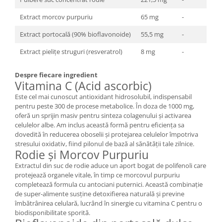
Extract morcov purpuriu
65 mg
-
Extract portocală (90% bioflavonoide)
55,5 mg
-
Extract pielițe struguri (resveratrol)
8 mg
-
Despre fiecare ingredient
Vitamina C (Acid ascorbic)
Este cel mai cunoscut antioxidant hidrosolubil, indispensabil
pentru peste 300 de procese metabolice. În doza de 1000 mg,
oferă un sprijin masiv pentru sinteza colagenului și activarea
celulelor albe. Am inclus această formă pentru eficiența sa
dovedită în reducerea oboselii și protejarea celulelor împotriva
stresului oxidativ, fiind pilonul de bază al sănătății tale zilnice.
Rodie și Morcov Purpuriu
Extractul din suc de rodie aduce un aport bogat de polifenoli care
protejează organele vitale, în timp ce morcovul purpuriu
completează formula cu antociani puternici. Această combinație
de super-alimente susține detoxifierea naturală și previne
îmbătrânirea celulară, lucrând în sinergie cu vitamina C pentru o
biodisponibilitate sporită.