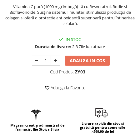
Geluri de duș
L-Carnitina
Vitamina C pură (1000 mg) îmbogățită cu Resveratrol, Rodie și
Scruburi
Bioflavonoide. Susține sistemul imunitar, stimulează producția de
L-Glutamina
colagen și oferă o protecție antioxidantă superioară pentru întinerirea
Protecție Solară
Lecitina
celulară.
Creme SPF față
Maca
Creme SPF corp
IN STOC
Magneziu
Spray SPF
Durata de livrare:
2-3 Zile lucratoare
Miere de Manuka
Uleiuri bronzare
ADAUGA IN COS
After Sun
MSM
Acceleratoare bronz
Multivitamine
Cod Produs:
ZY03
Igienă Personală
Omega
Adauga la Favorite
Deodorante
Palmier pitic
Mâini și Unghii
Probiotice
Creme mâini
Proteine din zer (Whey Protein)
Tratamente unghii
Quercetin
Cosmetice coreene
Livrare rapidă din stoc și
Magazin creat și administrat de
gratuită pentru comenzile
farmacist Ilie Stoica Silvia
Resveratrol
Beauty of Joseon
>299.90 de lei
Scortisoara
PETITFEE