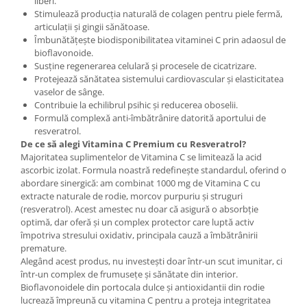
liberi.
Stimulează producția naturală de colagen pentru piele fermă,
articulații și gingii sănătoase.
Îmbunătățește biodisponibilitatea vitaminei C prin adaosul de
bioflavonoide.
Susține regenerarea celulară și procesele de cicatrizare.
Protejează sănătatea sistemului cardiovascular și elasticitatea
vaselor de sânge.
Contribuie la echilibrul psihic și reducerea oboselii.
Formulă complexă anti-îmbătrânire datorită aportului de
resveratrol.
De ce să alegi Vitamina C Premium cu Resveratrol?
Majoritatea suplimentelor de Vitamina C se limitează la acid
ascorbic izolat. Formula noastră redefinește standardul, oferind o
abordare sinergică: am combinat 1000 mg de Vitamina C cu
extracte naturale de rodie, morcov purpuriu și struguri
(resveratrol). Acest amestec nu doar că asigură o absorbție
optimă, dar oferă și un complex protector care luptă activ
împotriva stresului oxidativ, principala cauză a îmbătrânirii
premature.
Alegând acest produs, nu investești doar într-un scut imunitar, ci
într-un complex de frumusețe și sănătate din interior.
Bioflavonoidele din portocala dulce și antioxidantii din rodie
lucrează împreună cu vitamina C pentru a proteja integritatea