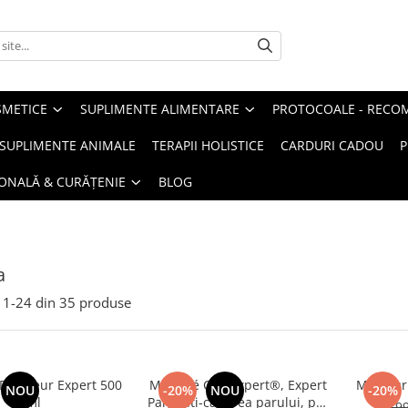
METICE
SUPLIMENTE ALIMENTARE
PROTOCOALE - RECO
I SUPLIMENTE ANIMALE
TERAPII HOLISTICE
CARDURI CADOU
P
SONALĂ & CURĂȚENIE
BLOG
a
1-
24
din
35
produse
raineur Expert 500
Manhaé Cap Expert®, Expert
Minceur
NOU
-20%
NOU
-20%
ml
Par, anti-caderea parului, par
99,9