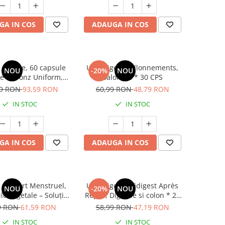
GA IN COS
ADAUGA IN COS
Solaire, 60 capsule
Ultradigest Ballonnements,
NOU
-20%
NOU
le – Bronz Uniform,
Balonare * 30 CPS
zitate și Protecție
99 RON
93,59 RON
60,99 RON
48,79 RON
lară Naturală
IN STOC
IN STOC
GA IN COS
ADAUGA IN COS
Confort Menstruel,
Ultradigest Effidigest Après
NOU
-20%
NOU
le vegetale – Soluția
Repas, Digestie si colon * 24
 pentru un Ciclu fără
cmp
9 RON
61,59 RON
58,99 RON
47,19 RON
Dureri
IN STOC
IN STOC