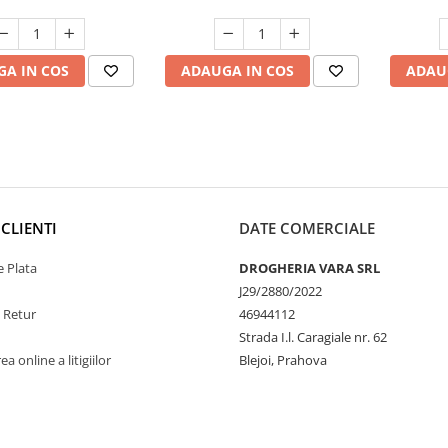
A IN COS
ADAUGA IN COS
ADAU
CLIENTI
DATE COMERCIALE
 Plata
DROGHERIA VARA SRL
J29/2880/2022
e Retur
46944112
Strada I.l. Caragiale nr. 62
a online a litigiilor
Blejoi, Prahova