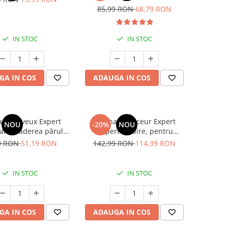
85,99 RON
68,79 RON
IN STOC
IN STOC
GA IN COS
ADAUGA IN COS
ē Cheveux Expert
Manhaé Minceur Expert
NOU
-20%
NOU
nti-căderea părului,
(Expert Slăbire, pentru
200 ml
reducerea în greutate) *
9 RON
51,19 RON
142,99 RON
114,39 RON
30cps
IN STOC
IN STOC
GA IN COS
ADAUGA IN COS