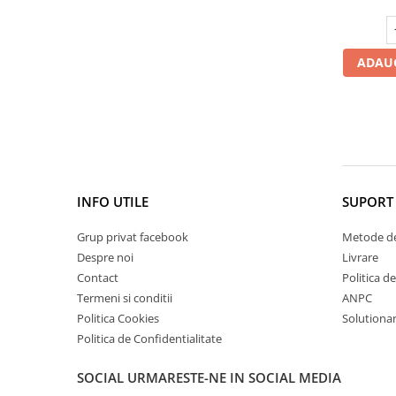
Cătină
Chlorella
ADAUG
Colina
Electroliti
Produse Apicole
Cacao
INFO UTILE
SUPORT 
Grup privat facebook
Metode de
Despre noi
Livrare
Contact
Politica d
Termeni si conditii
ANPC
Politica Cookies
Solutionare
Politica de Confidentialitate
SOCIAL
URMARESTE-NE IN SOCIAL MEDIA