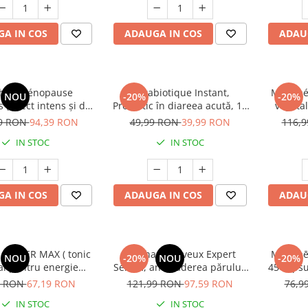
A IN COS
ADAUGA IN COS
ADAU
haé Ménopause
Ultrabiotique Instant,
Manhaé 
NOU
-20%
-20%
( Efect intens și de
Probiotic în diareea acută, 10
vegeta
asupra simptomelor
capsule vegetale
Lumino
99 RON
94,39 RON
49,99 RON
39,99 RON
116,
rioadele de peri-
So
IN STOC
IN STOC
ă și menopauză.) *
60 jeleuri
A IN COS
ADAUGA IN COS
ADAU
 POWER MAX ( tonic
Manhaē Cheveux Expert
Manhaē 
NOU
-20%
NOU
-20%
al pentru energie
Serum, anti-căderea părului,
45 capsu
iată ) * 10 Fiole
ser, 50 ml
Naturală
9 RON
67,19 RON
121,99 RON
97,59 RON
76,9
IN STOC
IN STOC