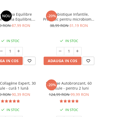
 Intima Equilibre
Ultrabiotique Infantile,
NOU
-20%
 Intima Equilibre,
Probiotic pentru microbiomul
ru Intim, sanatatea
copiilor, 7 plicuri
99 RON
87,99 RON
38,99 RON
31,19 RON
ei intime * 30 cps
IN STOC
IN STOC
GA IN COS
ADAUGA IN COS
ollagène Expert, 30
Manhae Autobronzant, 60
-20%
ule - cură 1 lună
capsule - pentru 2 luni
99 RON
90,39 RON
124,99 RON
99,99 RON
IN STOC
IN STOC