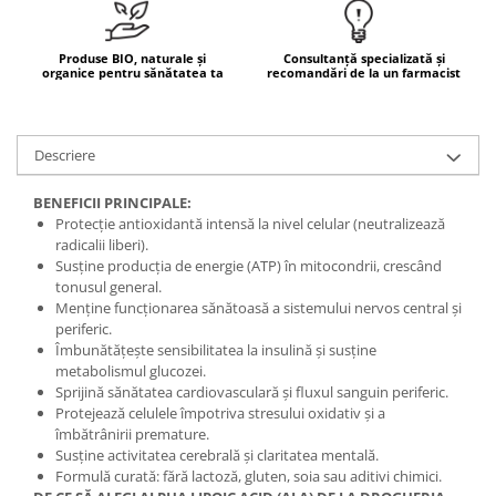
Mary & May
Seleniu
COSRX
Produse BIO, naturale și
Consultanță specializată și
Seminte de in
organice pentru sănătatea ta
recomandări de la un farmacist
BIODANCE
Silimarina
OOTD
Spirulina
Cettua
Descriere
Ulei de cocos
Haruharu Wonder
Medicube
BENEFICII PRINCIPALE:
Ulei de peste
Protecție antioxidantă intensă la nivel celular (neutralizează
ARIUL
Ulei MCT
radicalii liberi).
Dr. Althea
Susține producția de energie (ATP) în mitocondrii, crescând
Vitamina A
DELLA BORN
tonusul general.
Vitamina B
Menține funcționarea sănătoasă a sistemului nervos central și
periferic.
Vitamina C
Îmbunătățește sensibilitatea la insulină și susține
metabolismul glucozei.
Vitamina D
Sprijină sănătatea cardiovasculară și fluxul sanguin periferic.
Vitamina E
Protejează celulele împotriva stresului oxidativ și a
îmbătrânirii premature.
Vitamina K
Susține activitatea cerebrală și claritatea mentală.
Formulă curată: fără lactoză, gluten, soia sau aditivi chimici.
Zinc