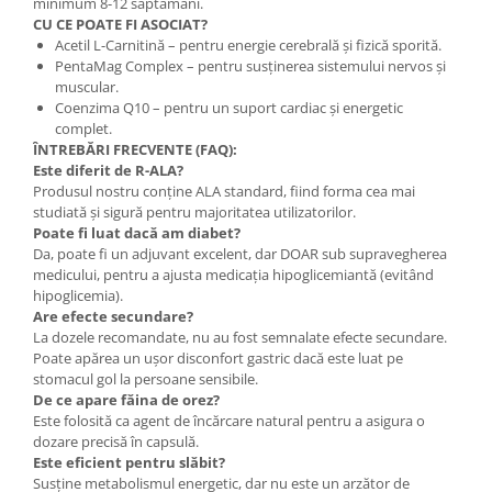
minimum 8-12 săptămâni.
CU CE POATE FI ASOCIAT?
Acetil L-Carnitină – pentru energie cerebrală și fizică sporită.
PentaMag Complex – pentru susținerea sistemului nervos și
muscular.
Coenzima Q10 – pentru un suport cardiac și energetic
complet.
ÎNTREBĂRI FRECVENTE (FAQ):
Este diferit de R-ALA?
Produsul nostru conține ALA standard, fiind forma cea mai
studiată și sigură pentru majoritatea utilizatorilor.
Poate fi luat dacă am diabet?
Da, poate fi un adjuvant excelent, dar DOAR sub supravegherea
medicului, pentru a ajusta medicația hipoglicemiantă (evitând
hipoglicemia).
Are efecte secundare?
La dozele recomandate, nu au fost semnalate efecte secundare.
Poate apărea un ușor disconfort gastric dacă este luat pe
stomacul gol la persoane sensibile.
De ce apare făina de orez?
Este folosită ca agent de încărcare natural pentru a asigura o
dozare precisă în capsulă.
Este eficient pentru slăbit?
Susține metabolismul energetic, dar nu este un arzător de