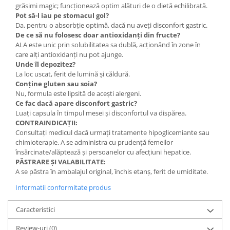
grăsimi magic; funcționează optim alături de o dietă echilibrată.
Pot să-l iau pe stomacul gol?
Da, pentru o absorbție optimă, dacă nu aveți disconfort gastric.
De ce să nu folosesc doar antioxidanți din fructe?
ALA este unic prin solubilitatea sa dublă, acționând în zone în
care alți antioxidanți nu pot ajunge.
Unde îl depozitez?
La loc uscat, ferit de lumină și căldură.
Conține gluten sau soia?
Nu, formula este lipsită de acești alergeni.
Ce fac dacă apare disconfort gastric?
Luați capsula în timpul mesei și disconfortul va dispărea.
CONTRAINDICAȚII:
Consultați medicul dacă urmați tratamente hipoglicemiante sau
chimioterapie. A se administra cu prudență femeilor
însărcinate/alăptează și persoanelor cu afecțiuni hepatice.
PĂSTRARE ȘI VALABILITATE:
A se păstra în ambalajul original, închis etanș, ferit de umiditate.
Informatii conformitate produs
Caracteristici
Review-uri
(0)