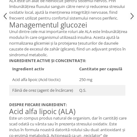
ALA este un aliat de neînlocuit pentru sistemul nervos. Prin
îmbunătățirea fluxului sanguin către nervi și reducerea stresului
oxidativ local, ajută la menținerea integrității nervoase, fiind
frecvent utilizat pentru confortul sistemului nervos periferic.
Managementul glucozei
Unul dintre cele mai importante roluri ale ALA este îmbunătățirea
modului în care organismul utilizează insulina. Acesta ajută la
normalizarea glicemiei și la protejarea țesuturilor de daunele
cauzate de excesul de zahăr (glicare), fiind un adjuvant prețios în
sindromul metabolic.
INGREDIENTE ACTIVE ȘI CONCENTRAȚII:
Ingredient activ
Cantitate per capsulă
Acid alfa lipoic (Acid tioctic)
250 mg
Făină de orez (agent de încărcare)
Q.S.
DESPRE FIECARE INGREDIENT:
Acid alfa lipoic (ALA)
Este un compus produs natural de organism, dar în cantități care
scad odată cu vârsta sau în prezența stresului oxidativ. Este
inclus în formula noastră datorită rolului său dual: antioxidant și
co-enzimă metabolică. Acționează ca un „reciclator” de