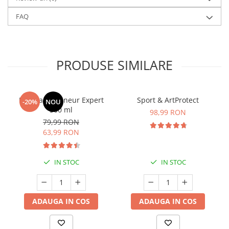
FAQ
PRODUSE SIMILARE
Manhaē Draineur Expert
Sport & ArtProtect
-20%
NOU
500 ml
98,99 RON
79,99 RON
63,99 RON
IN STOC
IN STOC
ADAUGA IN COS
ADAUGA IN COS