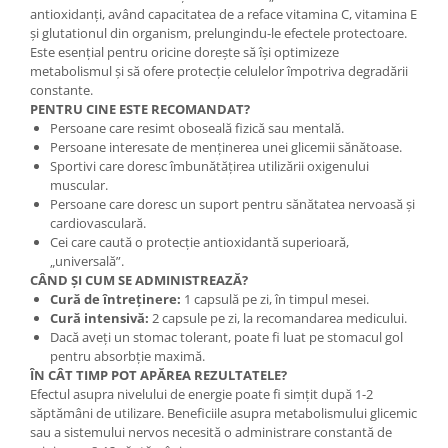
antioxidanți, având capacitatea de a reface vitamina C, vitamina E
și glutationul din organism, prelungindu-le efectele protectoare.
Este esențial pentru oricine dorește să își optimizeze
metabolismul și să ofere protecție celulelor împotriva degradării
constante.
PENTRU CINE ESTE RECOMANDAT?
Persoane care resimt oboseală fizică sau mentală.
Persoane interesate de menținerea unei glicemii sănătoase.
Sportivi care doresc îmbunătățirea utilizării oxigenului
muscular.
Persoane care doresc un suport pentru sănătatea nervoasă și
cardiovasculară.
Cei care caută o protecție antioxidantă superioară,
„universală”.
CÂND ȘI CUM SE ADMINISTREAZĂ?
Cură de întreținere:
1 capsulă pe zi, în timpul mesei.
Cură intensivă:
2 capsule pe zi, la recomandarea medicului.
Dacă aveți un stomac tolerant, poate fi luat pe stomacul gol
pentru absorbție maximă.
ÎN CÂT TIMP POT APĂREA REZULTATELE?
Efectul asupra nivelului de energie poate fi simțit după 1-2
săptămâni de utilizare. Beneficiile asupra metabolismului glicemic
sau a sistemului nervos necesită o administrare constantă de