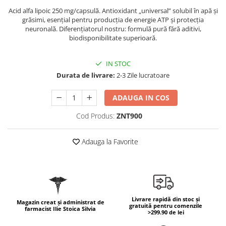
Geluri de duș
L-Carnitina
Acid alfa lipoic 250 mg/capsulă. Antioxidant „universal” solubil în apă și
Scruburi
grăsimi, esențial pentru producția de energie ATP și protecția
L-Glutamina
neuronală. Diferențiatorul nostru: formulă pură fără aditivi,
Protecție Solară
Lecitina
biodisponibilitate superioară.
Creme SPF față
Maca
Creme SPF corp
IN STOC
Magneziu
Spray SPF
Durata de livrare:
2-3 Zile lucratoare
Miere de Manuka
Uleiuri bronzare
ADAUGA IN COS
After Sun
MSM
Acceleratoare bronz
Multivitamine
Cod Produs:
ZNT900
Igienă Personală
Omega
Adauga la Favorite
Deodorante
Palmier pitic
Mâini și Unghii
Probiotice
Creme mâini
Proteine din zer (Whey Protein)
Tratamente unghii
Quercetin
Cosmetice coreene
Livrare rapidă din stoc și
Magazin creat și administrat de
gratuită pentru comenzile
farmacist Ilie Stoica Silvia
Resveratrol
Beauty of Joseon
>299.90 de lei
Scortisoara
PETITFEE