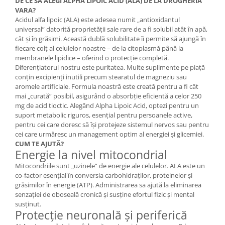
DE CE SĂ ALEGI ALPHA LIPOIC ACID (ALA) DE LA DROGHERIA
Cătină
VARA?
Acidul alfa lipoic (ALA) este adesea numit „antioxidantul
Chlorella
universal” datorită proprietății sale rare de a fi solubil atât în apă,
Colina
cât și în grăsimi. Această dublă solubilitate îi permite să ajungă în
fiecare colț al celulelor noastre – de la citoplasmă până la
Electroliti
membranele lipidice – oferind o protecție completă.
Diferențiatorul nostru este puritatea. Multe suplimente pe piață
Produse Apicole
conțin excipienți inutili precum stearatul de magneziu sau
Cacao
aromele artificiale. Formula noastră este creată pentru a fi cât
mai „curată” posibil, asigurând o absorbție eficientă a celor 250
mg de acid tioctic. Alegând Alpha Lipoic Acid, optezi pentru un
suport metabolic riguros, esențial pentru persoanele active,
pentru cei care doresc să își protejeze sistemul nervos sau pentru
cei care urmăresc un management optim al energiei și glicemiei.
CUM TE AJUTĂ?
Energie la nivel mitocondrial
Mitocondriile sunt „uzinele” de energie ale celulelor. ALA este un
co-factor esențial în conversia carbohidraților, proteinelor și
grăsimilor în energie (ATP). Administrarea sa ajută la eliminarea
senzației de oboseală cronică și susține efortul fizic și mental
susținut.
Protecție neuronală și periferică