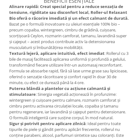
BENEFICII ESENȚIALE
Cătină
Alinare rapidă: Creat special pentru a reduce senzația de
tensiune, rigiditate sau disconfort local, Roller-ul Relaxant
Chlorella
Bio oferă o răcorire imediată și un efect calmant de durată.
Colina
Bazat pe o formulă inovatoare cu uleiuri esențiale 100% bio –
precum copaiba, wintergreen, cimbru de grădină, cuișoare,
Electroliti
scorțișoară Ceylon, rozmarin camforat, tamanu, lavandină super
și cajeput – acest produs contribuie activ la detensionarea
Produse Apicole
musculaturii și îmbunătățirea mobilității.
Cacao
Textură lejeră, aplicare intuitivă, efect imediat
: Rollerul cu 3
bile de masaj facilitează aplicarea uniformă și profundă a gelului,
transformând fiecare utilizare într-un automasaj reconfortant.
Formula se absoarbe rapid, fără să lase urme grase sau lipicioase,
oferind o senzație răcoritoare și confort rapid în doar 30 de
minute, cu efect ce durează până la 4 ore.
Puterea blândă a plantelor cu acțiune calmantă și
stimulatoare
: Sinergia vegetală acționează în profunzime:
wintergreen și cuișoare pentru calmare, rozmarin camforat și
cimbru pentru activarea circulației locale, copaiba și tamanu
pentru regenerare, iar lavandină și cajeput pentru detensionare.
O formulă inteligentă care susține corpul, în mod natural.
Sigur și potrivit pentru aplicare zilnică
: Ideal pentru toate
tipurile de piele și gândit pentru aplicări frecvente, rollerul nu
conține parabeni, alcool, parfumuri sintetice sau coloranți. Este