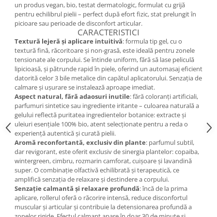
un produs vegan, bio, testat dermatologic, formulat cu grijă
pentru echilibrul pielii – perfect după efort fizic, stat prelungit în
picioare sau perioade de disconfort articular.
CARACTERISTICI
Textură lejeră și aplicare intuitivă
: formula tip gel, cu o
textură fină, răcoritoare și non-grasă, este ideală pentru zonele
tensionate ale corpului. Se întinde uniform, fără să lase peliculă
lipicioasă, și pătrunde rapid în piele, oferind un automasaj eficient
datorită celor 3 bile metalice din capătul aplicatorului. Senzația de
calmare și ușurare se instalează aproape imediat.
Aspect natural, fără adaosuri inutile
: fără coloranți artificiali,
parfumuri sintetice sau ingrediente iritante – culoarea naturală a
gelului reflectă puritatea ingredientelor botanice: extracte și
uleiuri esențiale 100% bio, atent selecționate pentru a reda o
experiență autentică și curată pielii.
Aromă reconfortantă, exclusiv din plante
: parfumul subtil,
dar revigorant, este oferit exclusiv de sinergia plantelor: copaiba,
wintergreen, cimbru, rozmarin camforat, cuișoare și lavandină
super. O combinație olfactivă echilibrată și terapeutică, ce
amplifică senzația de relaxare și destindere a corpului.
Senzație calmantă și relaxare profundă
: încă de la prima
aplicare, rollerul oferă o răcorire intensă, reduce disconfortul
muscular și articular și contribuie la detensionarea profundă a
zonelor rigide. Efectul calmant apare în doar 30 de minute și