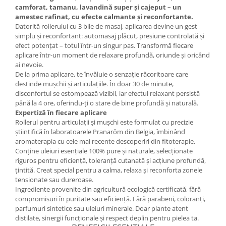
camforat, tamanu, lavandină super și cajeput – un
Mary & May
Seleniu
amestec rafinat, cu efecte calmante și reconfortante.
COSRX
Datorită rollerului cu 3 bile de masaj, aplicarea devine un gest
Seminte de in
simplu și reconfortant: automasaj plăcut, presiune controlată și
BIODANCE
efect potențat – totul într-un singur pas. Transformă fiecare
Silimarina
OOTD
aplicare într-un moment de relaxare profundă, oriunde și oricând
Spirulina
ai nevoie.
Cettua
De la prima aplicare, te învăluie o senzație răcoritoare care
Ulei de cocos
Haruharu Wonder
destinde mușchii și articulațiile. În doar 30 de minute,
Medicube
Ulei de peste
disconfortul se estompează vizibil, iar efectul relaxant persistă
până la 4 ore, oferindu-ți o stare de bine profundă și naturală.
ARIUL
Ulei MCT
Expertiză în fiecare aplicare
Dr. Althea
Rollerul pentru articulații și mușchi este formulat cu precizie
Vitamina A
DELLA BORN
științifică în laboratoarele Pranarôm din Belgia, îmbinând
Vitamina B
aromaterapia cu cele mai recente descoperiri din fitoterapie.
Conține uleiuri esențiale 100% pure și naturale, selecționate
Vitamina C
riguros pentru eficiență, toleranță cutanată și acțiune profundă,
țintită. Creat special pentru a calma, relaxa și reconforta zonele
Vitamina D
tensionate sau dureroase.
Vitamina E
Ingrediente provenite din agricultură ecologică certificată, fără
compromisuri în puritate sau eficiență. Fără parabeni, coloranți,
Vitamina K
parfumuri sintetice sau uleiuri minerale. Doar plante atent
Zinc
distilate, sinergii funcționale și respect deplin pentru pielea ta.