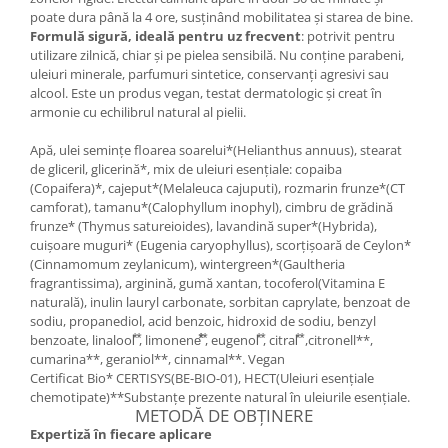
poate dura până la 4 ore, susținând mobilitatea și starea de bine.
Formulă sigură, ideală pentru uz frecvent
: potrivit pentru
utilizare zilnică, chiar și pe pielea sensibilă. Nu conține parabeni,
uleiuri minerale, parfumuri sintetice, conservanți agresivi sau
alcool. Este un produs vegan, testat dermatologic și creat în
armonie cu echilibrul natural al pielii.
Apă, ulei semințe floarea soarelui*(Helianthus annuus), stearat
de gliceril, glicerină*, mix de uleiuri esențiale: copaiba
(Copaifera)*, cajeput*(Melaleuca cajuputi), rozmarin frunze*(CT
camforat), tamanu*(Calophyllum inophyl), cimbru de grădină
frunze* (Thymus satureioides), lavandină super*(Hybrida),
cuișoare muguri* (Eugenia caryophyllus), scorțișoară de Ceylon*
(Cinnamomum zeylanicum), wintergreen*(Gaultheria
fragrantissima), arginină, gumă xantan, tocoferol(Vitamina E
naturală), inulin lauryl carbonate, sorbitan caprylate, benzoat de
sodiu, propanediol, acid benzoic, hidroxid de sodiu, benzyl
benzoate, linalool⃰ ⃰, limonene⃰⃰ ⃰, eugenol⃰ ⃰, citral⃰ ⃰ ,citronell**,
cumarina**, geraniol**, cinnamal**. Vegan
Certificat Bio* CERTISYS(BE-BIO-01), HECT(Uleiuri esențiale
chemotipate)**Substanțe prezente natural în uleiurile esențiale.
METODĂ DE OBȚINERE
Expertiză în fiecare aplicare