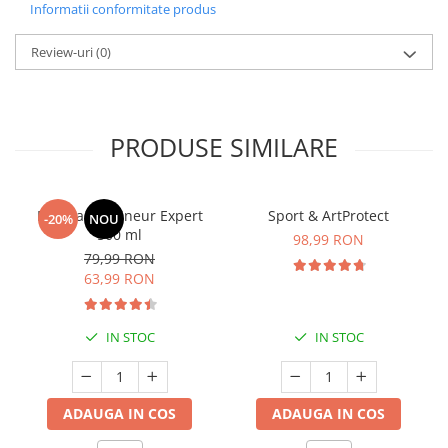
Informatii conformitate produs
Review-uri
(0)
PRODUSE SIMILARE
Manhaē Draineur Expert
Sport & ArtProtect
-20%
NOU
500 ml
98,99 RON
79,99 RON
63,99 RON
IN STOC
IN STOC
ADAUGA IN COS
ADAUGA IN COS