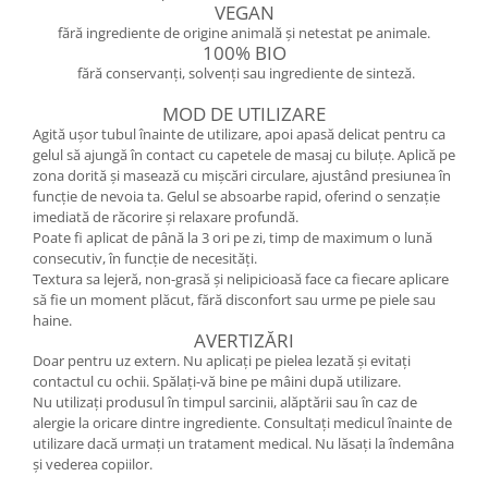
VEGAN
fără ingrediente de origine animală și netestat pe animale.
100% BIO
fără conservanți, solvenți sau ingrediente de sinteză.
MOD DE UTILIZARE
Agită ușor tubul înainte de utilizare, apoi apasă delicat pentru ca
gelul să ajungă în contact cu capetele de masaj cu biluțe. Aplică pe
zona dorită și masează cu mișcări circulare, ajustând presiunea în
funcție de nevoia ta. Gelul se absoarbe rapid, oferind o senzație
imediată de răcorire și relaxare profundă.
Poate fi aplicat de până la 3 ori pe zi, timp de maximum o lună
consecutiv, în funcție de necesități.
Textura sa lejeră, non-grasă și nelipicioasă face ca fiecare aplicare
să fie un moment plăcut, fără disconfort sau urme pe piele sau
haine.
AVERTIZĂRI
Doar pentru uz extern. Nu aplicați pe pielea lezată și evitați
contactul cu ochii. Spălați-vă bine pe mâini după utilizare.
Nu utilizați produsul în timpul sarcinii, alăptării sau în caz de
alergie la oricare dintre ingrediente. Consultați medicul înainte de
utilizare dacă urmați un tratament medical. Nu lăsați la îndemâna
și vederea copiilor.