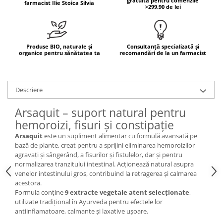
gratuită pentru comenzile
farmacist Ilie Stoica Silvia
>299.90 de lei
Mary & May
Seleniu
COSRX
Seminte de in
BIODANCE
Silimarina
Produse BIO, naturale și
Consultanță specializată și
OOTD
organice pentru sănătatea ta
recomandări de la un farmacist
Spirulina
Cettua
Ulei de cocos
Haruharu Wonder
Medicube
Descriere
Ulei de peste
ARIUL
Ulei MCT
Arsaquit – suport natural pentru
Dr. Althea
hemoroizi, fisuri și constipație
Vitamina A
DELLA BORN
Arsaquit
este un supliment alimentar cu formulă avansată pe
Vitamina B
bază de plante, creat pentru a sprijini eliminarea hemoroizilor
Vitamina C
agravați și sângerând, a fisurilor și fistulelor, dar și pentru
normalizarea tranzitului intestinal. Acționează natural asupra
Vitamina D
venelor intestinului gros, contribuind la retragerea și calmarea
acestora.
Vitamina E
Formula conține
9 extracte vegetale atent selecționate
,
Vitamina K
utilizate tradițional în Ayurveda pentru efectele lor
antiinflamatoare, calmante și laxative ușoare.
Zinc