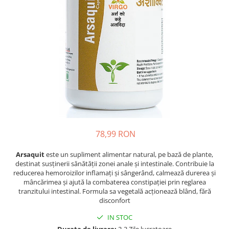
Oase & dinți
Îngrijirea Tenului
Colagen
Zinc Bisglicinat
Piele, păr & unghii
Creme de față
Creatina
Tranzit intestinal
Seruri
Crom
Creme cu SPF
Colesterol & tensiune
Demachiante
Curcumin (Turmeric)
Sănătatea copiilor
Geluri de curățare
Enzime
Performanta sportiva
Ape micelare
Fibre
Sanatate Orala
Tonere
Fier
Alergii
Măști pentru față
Garcinia
Exfoliante
Anti Intepaturi
78,99 RON
Creme pentru ochi
Ghimbir
Balsam buze
Arsaquit
este un supliment alimentar natural, pe bază de plante,
Ginkgo biloba
destinat susținerii sănătății zonei anale și intestinale. Contribuie la
Îngrijirea Corpului
Ginseng
reducerea hemoroizilor inflamați și sângerând, calmează durerea și
Creme de corp
mâncărimea și ajută la combaterea constipației prin reglarea
Glucozamina
tranzitului intestinal. Formula sa vegetală acționează blând, fără
Loțiuni
disconfort
Glutation
Unturi de corp
IN STOC
L-Arginina
Uleiuri de corp