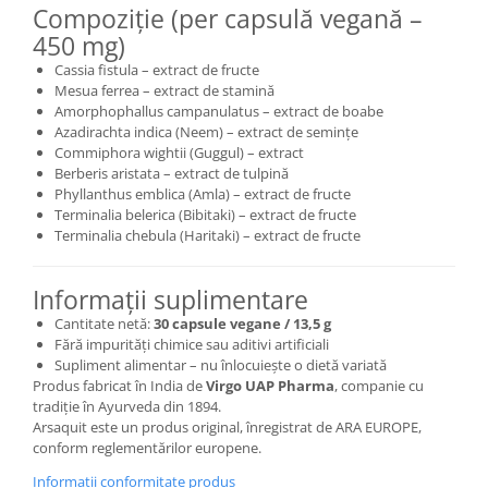
Compoziție (per capsulă vegană –
450 mg)
Cassia fistula – extract de fructe
Mesua ferrea – extract de stamină
Amorphophallus campanulatus – extract de boabe
Azadirachta indica (Neem) – extract de semințe
Commiphora wightii (Guggul) – extract
Berberis aristata – extract de tulpină
Phyllanthus emblica (Amla) – extract de fructe
Terminalia belerica (Bibitaki) – extract de fructe
Terminalia chebula (Haritaki) – extract de fructe
Informații suplimentare
Cantitate netă:
30 capsule vegane / 13,5 g
Fără impurități chimice sau aditivi artificiali
Supliment alimentar – nu înlocuiește o dietă variată
Produs fabricat în India de
Virgo UAP Pharma
, companie cu
tradiție în Ayurveda din 1894.
Arsaquit este un produs original, înregistrat de ARA EUROPE,
conform reglementărilor europene.
Informatii conformitate produs