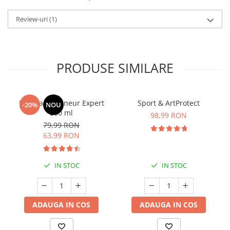
Review-uri
(1)
PRODUSE SIMILARE
Manhaē Draineur Expert
Sport & ArtProtect
-20%
NOU
500 ml
98,99 RON
79,99 RON
63,99 RON
IN STOC
IN STOC
ADAUGA IN COS
ADAUGA IN COS