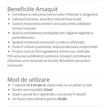
Cătină
Beneficiile Arsaquit
Chlorella
Contribuie la reducerea hemoroizilor inflamați și sângerând
Colina
Calmează durerea, arsurile și mâncărimea locală
Susține micșorarea venelor varicoase și îmbunătățește
Electroliti
tonusul vascular
Ajută la combaterea constipației prin reglarea digestiei și
Produse Apicole
peristaltismului
Cacao
Sprijină vindecarea țesuturilor și reduce inflamația
Poate fi utilizat și preventiv, după ameliorarea simptomelor
Produs natural, fără ingrediente chimice sau artificiale
Prin acțiunea sa blândă și susținută, Arsaquit contribuie la
obținerea unor rezultate de durată, fără efecte secundare
cunoscute.
Mod de utilizare
1 capsulă de
2 ori pe zi
, după masă, cu un pahar cu apă
Durata recomandată:
2 luni
După o pauză de 2 săptămâni, cura poate fi reluată
Un flacon este suficient pentru
15 zile