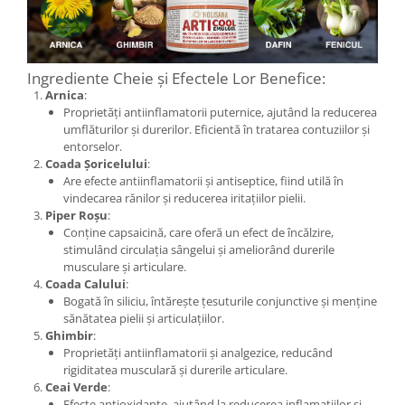
Ingrediente Cheie și Efectele Lor Benefice:
Arnica
:
Proprietăți antiinflamatorii puternice, ajutând la reducerea
umflăturilor și durerilor. Eficientă în tratarea contuziilor și
entorselor.
Coada Șoricelului
:
Are efecte antiinflamatorii și antiseptice, fiind utilă în
vindecarea rănilor și reducerea iritațiilor pielii.
Piper Roșu
:
Conține capsaicină, care oferă un efect de încălzire,
stimulând circulația sângelui și ameliorând durerile
musculare și articulare.
Coada Calului
:
Bogată în siliciu, întărește țesuturile conjunctive și menține
sănătatea pielii și articulațiilor.
Ghimbir
:
Proprietăți antiinflamatorii și analgezice, reducând
rigiditatea musculară și durerile articulare.
Ceai Verde
:
Efecte antioxidante, ajutând la reducerea inflamațiilor și