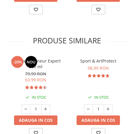
PRODUSE SIMILARE
Manhaē Draineur Expert
Sport & ArtProtect
-20%
NOU
500 ml
98,99 RON
79,99 RON
63,99 RON
IN STOC
IN STOC
ADAUGA IN COS
ADAUGA IN COS