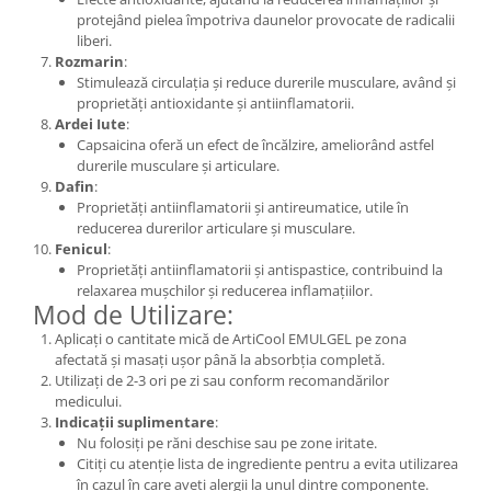
protejând pielea împotriva daunelor provocate de radicalii
liberi.
Rozmarin
:
Stimulează circulația și reduce durerile musculare, având și
proprietăți antioxidante și antiinflamatorii.
Ardei Iute
:
Capsaicina oferă un efect de încălzire, ameliorând astfel
durerile musculare și articulare.
Dafin
:
Proprietăți antiinflamatorii și antireumatice, utile în
reducerea durerilor articulare și musculare.
Fenicul
:
Proprietăți antiinflamatorii și antispastice, contribuind la
relaxarea mușchilor și reducerea inflamațiilor.
Mod de Utilizare:
Aplicați o cantitate mică de ArtiCool EMULGEL pe zona
afectată și masați ușor până la absorbția completă.
Utilizați de 2-3 ori pe zi sau conform recomandărilor
medicului.
Indicații suplimentare
:
Nu folosiți pe răni deschise sau pe zone iritate.
Citiți cu atenție lista de ingrediente pentru a evita utilizarea
în cazul în care aveți alergii la unul dintre componente.