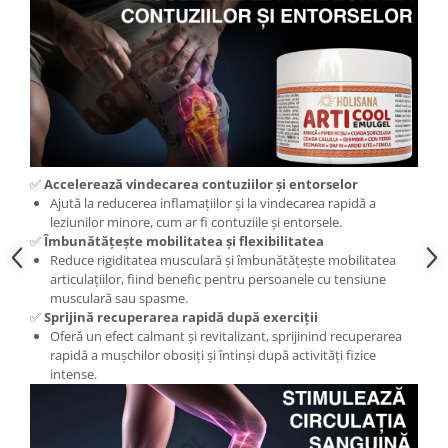
✅
Accelerează vindecarea contuziilor și entorselor
Ajută la reducerea inflamațiilor și la vindecarea rapidă a
leziunilor minore, cum ar fi contuziile și entorsele.
✅
Îmbunătățește mobilitatea și flexibilitatea
Reduce rigiditatea musculară și îmbunătățește mobilitatea
articulațiilor, fiind benefic pentru persoanele cu tensiune
musculară sau spasme.
✅
Sprijină recuperarea rapidă după exerciții
Oferă un efect calmant și revitalizant, sprijinind recuperarea
rapidă a mușchilor obosiți și întinși după activități fizice
intense.