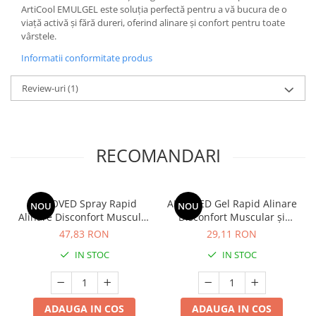
ArtiCool EMULGEL este soluția perfectă pentru a vă bucura de o
viață activă și fără dureri, oferind alinare și confort pentru toate
vârstele.
Informatii conformitate produs
Review-uri
(1)
RECOMANDARI
ALGOVED Spray Rapid
ALGOVED Gel Rapid Alinare
NOU
NOU
Alinare Disconfort Muscular
Disconfort Muscular și
și Articular cu Turmeric și
Articular cu Ardei Iute și
47,83 RON
29,11 RON
Ricin, 100g
Nirgundi, 30g
IN STOC
IN STOC
ADAUGA IN COS
ADAUGA IN COS