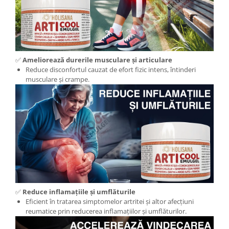
Cătină
Chlorella
Colina
Electroliti
✅
Ameliorează durerile musculare și articulare
Reduce disconfortul cauzat de efort fizic intens, întinderi
Produse Apicole
musculare și crampe.
Cacao
✅
Reduce inflamațiile și umflăturile
Eficient în tratarea simptomelor artritei și altor afecțiuni
reumatice prin reducerea inflamațiilor și umflăturilor.