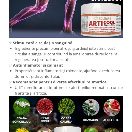
✅
Stimulează circulația sanguină
Ingrediente precum piperul roșu și ardeiul iute stimulează
circulația sângelui, contribuind la ameliorarea durerilor și la
regenerarea țesuturilor afectate.
✅
Antiinflamator și calmant
Proprietăți antiinflamatorii și calmante, ajutând la reducerea
durerilor și disconfortului.
✅
Recomandat pentru diverse afecțiuni reumatice
Util în ameliorarea simptomelor afecțiunilor reumatice, cum ar
fi artrita și artroza.