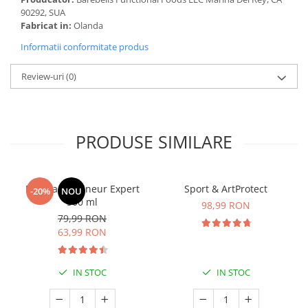
90292, SUA
Fabricat in:
Olanda
Informatii conformitate produs
Review-uri
(0)
PRODUSE SIMILARE
Manhaē Draineur Expert
Sport & ArtProtect
-20%
NOU
500 ml
98,99 RON
79,99 RON
63,99 RON
IN STOC
IN STOC