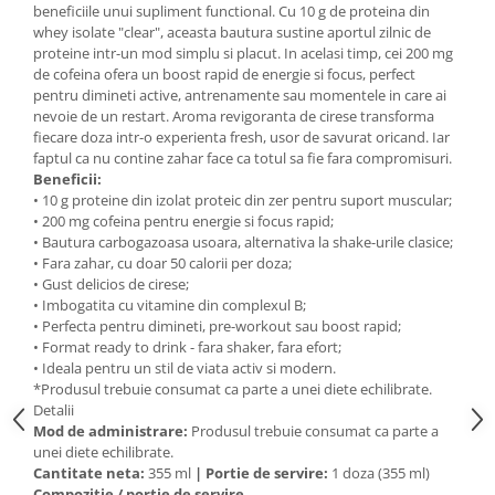
beneficiile unui supliment functional. Cu 10 g de proteina din
Mary & May
Seleniu
whey isolate "clear", aceasta bautura sustine aportul zilnic de
proteine intr-un mod simplu si placut. In acelasi timp, cei 200 mg
COSRX
Seminte de in
de cofeina ofera un boost rapid de energie si focus, perfect
BIODANCE
pentru dimineti active, antrenamente sau momentele in care ai
Silimarina
OOTD
nevoie de un restart. Aroma revigoranta de cirese transforma
Spirulina
fiecare doza intr-o experienta fresh, usor de savurat oricand. Iar
Cettua
faptul ca nu contine zahar face ca totul sa fie fara compromisuri.
Ulei de cocos
Haruharu Wonder
Beneficii:
Medicube
• 10 g proteine din izolat proteic din zer pentru suport muscular;
Ulei de peste
• 200 mg cofeina pentru energie si focus rapid;
ARIUL
Ulei MCT
• Bautura carbogazoasa usoara, alternativa la shake-urile clasice;
Dr. Althea
• Fara zahar, cu doar 50 calorii per doza;
Vitamina A
• Gust delicios de cirese;
DELLA BORN
• Imbogatita cu vitamine din complexul B;
Vitamina B
• Perfecta pentru dimineti, pre-workout sau boost rapid;
Vitamina C
• Format ready to drink - fara shaker, fara efort;
• Ideala pentru un stil de viata activ si modern.
Vitamina D
*Produsul trebuie consumat ca parte a unei diete echilibrate.
Vitamina E
Detalii
Mod de administrare:
Produsul trebuie consumat ca parte a
Vitamina K
unei diete echilibrate.
Cantitate neta:
355 ml
|
Portie de servire:
1 doza (355 ml)
Zinc
Compozitie / portie de servire