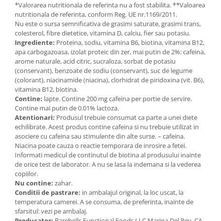
*Valorarea nutritionala de referinta nu a fost stabilita. **Valoarea
nutritionala de referinta, conform Reg. UE nr.1169/2011.
Nu este o sursa semnificativa de grasimi saturate, grasimi trans,
colesterol, fibre dietetice, vitamina D, calciu, fier sau potasiu.
Ingrediente:
Proteina, sodiu, vitamina B6, biotina, vitamina B12,
apa carbogazoasa, izolat proteic din zer, mai putin de 2%: cafeina,
arome naturale, acid citric, sucraloza, sorbat de potasiu
(conservant), benzoate de sodiu (conservant), suc de legume
(colorant), niacinamide (niacina), clorhidrat de piridoxina (vit. B6),
vitamina B12, biotina.
Contine:
lapte. Contine 200 mg cafeina per portie de servire.
Contine mai putin de 0.01% lactoza.
Atentionari:
Produsul trebuie consumat ca parte a unei diete
echilibrate. Acest produs contine cafeina si nu trebuie utilizat in
asociere cu cafeina sau stimulente din alte surse. – cafeina.
Niacina poate cauza o reactie temporara de inrosire a fetei.
Informati medicul de continutul de biotina al produsului inainte
de orice test de laborator. A nu se lasa la indemana si la vederea
copiilor.
Nu contine:
zahar.
Conditii de pastrare:
in ambalajul original, la loc uscat, la
temperatura camerei. A se consuma, de preferinta, inainte de
sfarsitul: vezi pe ambalaj.
Producator:
Barebells Functional Foods LLC Marina Del Rey, CA