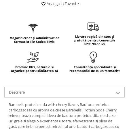
Geluri de duș
L-Carnitina
Adauga la Favorite
Scruburi
L-Glutamina
Protecție Solară
Lecitina
Creme SPF față
Maca
Creme SPF corp
Livrare rapidă din stoc și
Magazin creat și administrat de
Magneziu
gratuită pentru comenzile
Spray SPF
farmacist Ilie Stoica Silvia
>299.90 de lei
Miere de Manuka
Uleiuri bronzare
After Sun
MSM
Acceleratoare bronz
Multivitamine
Produse BIO, naturale și
Consultanță specializată și
organice pentru sănătatea ta
recomandări de la un farmacist
Igienă Personală
Omega
Deodorante
Palmier pitic
Mâini și Unghii
Descriere
Probiotice
Creme mâini
Proteine din zer (Whey Protein)
Barebells protein soda with cherry flavor, Bautura proteica
Tratamente unghii
carbogazoasa cu aroma de cirese Barebells Protein Soda Cherry
Quercetin
Cosmetice coreene
reinventeaza complet ideea de bautura proteica. Uita de shake-
Resveratrol
uri grele si alege o experienta usoara, efervescenta si plina de
Beauty of Joseon
gust, care imbina perfect refresh-ul unei bauturi carbogazoase cu
Scortisoara
PETITFEE