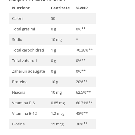
Cătină
Nutrient
Cantitate
%VNR
Chlorella
Calorii
50
Colina
Total grasimi
0 g
0%**
Electroliti
Sodiu
10 mg
*
Produse Apicole
Total carbohidrati
1 g
<0.38%**
Cacao
Total zaharuri
0 g
0%**
Zaharuri adaugate
0 g
0%**
Proteina
10 g
20%**
Niacina
10 mg
62.5%**
Vitamina B-6
0.85 mg
60.71%**
Vitamina B-12
1.2 mcg
48%**
Biotina
15 mcg
30%**