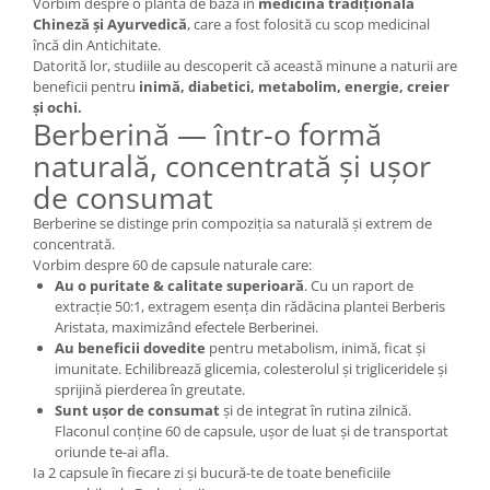
Vorbim despre o plantă de bază în
medicina tradițională
Chineză și Ayurvedică
, care a fost folosită cu scop medicinal
încă din Antichitate.
Datorită lor, studiile au descoperit că această minune a naturii are
beneficii pentru
inimă, diabetici, metabolim, energie, creier
și ochi.
Berberină — într-o formă
naturală, concentrată și ușor
de consumat
Berberine se distinge prin compoziția sa naturală și extrem de
concentrată.
Vorbim despre 60 de capsule naturale care:
Au o puritate & calitate superioară
. Cu un raport de
extracție 50:1, extragem esența din rădăcina plantei Berberis
Aristata, maximizând efectele Berberinei.
Au beneficii dovedite
pentru metabolism, inimă, ficat și
imunitate. Echilibrează glicemia, colesterolul și trigliceridele și
sprijină pierderea în greutate.
Sunt ușor de consumat
și de integrat în rutina zilnică.
Flaconul conține 60 de capsule, ușor de luat și de transportat
oriunde te-ai afla.
Ia 2 capsule în fiecare zi și bucură-te de toate beneficiile