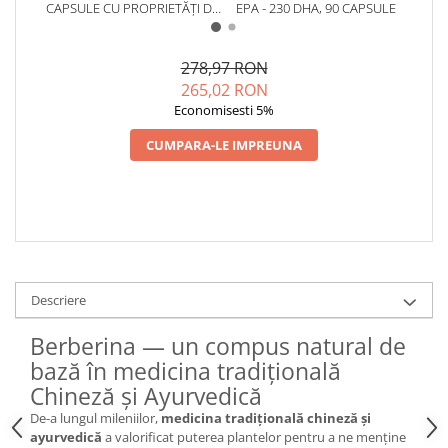
CAPSULE CU PROPRIETĂȚI DE
EPA - 230 DHA, 90 CAPSULE
60 C
Cătină
ECHILIBRARE A VALORILOR
GLICEMIEI ȘI DE FORTIFICARE
Chlorella
A MECANISMELOR DE
278,97 RON
Colina
DETOXIFIERE
265,02 RON
Electroliti
Economisesti 5%
Produse Apicole
CUMPARA-LE IMPREUNA
Cacao
Descriere
Berberina — un compus natural de
bază în medicina tradițională
Chineză și Ayurvedică
De-a lungul mileniilor,
medicina tradițională chineză și
ayurvedică
a valorificat puterea plantelor pentru a ne menține