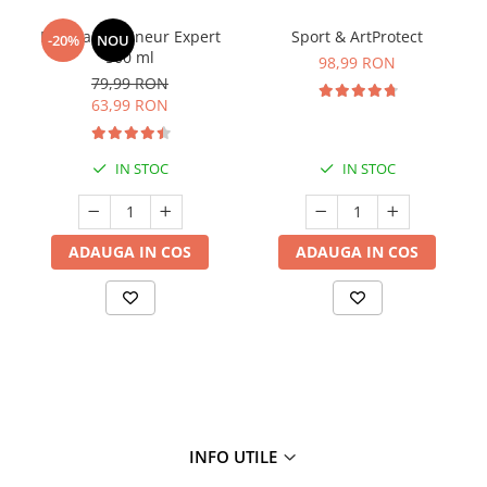
Manhaē Draineur Expert
Sport & ArtProtect
-20%
NOU
500 ml
98,99 RON
79,99 RON
63,99 RON
IN STOC
IN STOC
ADAUGA IN COS
ADAUGA IN COS
INFO UTILE