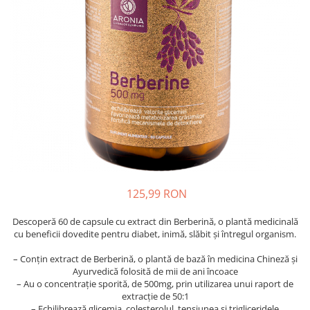
Oase & dinți
Îngrijirea Tenului
Colagen
Zinc Bisglicinat
Piele, păr & unghii
Creme de față
Creatina
Tranzit intestinal
Seruri
Crom
Creme cu SPF
Colesterol & tensiune
Demachiante
Curcumin (Turmeric)
Sănătatea copiilor
Geluri de curățare
Enzime
Performanta sportiva
Ape micelare
Fibre
Sanatate Orala
Tonere
Fier
Alergii
Măști pentru față
Garcinia
Exfoliante
Anti Intepaturi
Creme pentru ochi
Ghimbir
125,99 RON
Balsam buze
Ginkgo biloba
Descoperă 60 de capsule cu extract din Berberină, o plantă medicinală
Îngrijirea Corpului
Ginseng
cu beneficii dovedite pentru diabet, inimă, slăbit și întregul organism.
Creme de corp
Glucozamina
– Conțin extract de Berberină, o plantă de bază în medicina Chineză și
Loțiuni
Ayurvedică folosită de mii de ani încoace
Glutation
Unturi de corp
– Au o concentrație sporită, de 500mg, prin utilizarea unui raport de
extracție de 50:1
L-Arginina
Uleiuri de corp
– Echilibrează glicemia, colesterolul, tensiunea și trigliceridele