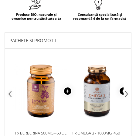
Mary & May
Seleniu
Produse BIO, naturale și
Consultanță specializată și
COSRX
Seminte de in
organice pentru sănătatea ta
recomandări de la un farmacist
BIODANCE
Silimarina
OOTD
Spirulina
Cettua
PACHETE SI PROMOTII
Ulei de cocos
Haruharu Wonder
Medicube
Ulei de peste
ARIUL
Ulei MCT
Dr. Althea
Vitamina A
DELLA BORN
Vitamina B
Vitamina C
Vitamina D
Vitamina E
Vitamina K
Zinc
1 x BERBERINA 500MG - 60 DE
1 x OMEGA 3 - 1000MG, 450
1 x 