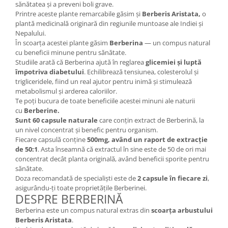
sănătatea și a preveni boli grave.
Printre aceste plante remarcabile găsim și
Berberis Aristata,
o
plantă medicinală originară din regiunile muntoase ale Indiei și
Nepalului.
În scoarța acestei plante găsim
Berberina
— un compus natural
cu beneficii minune pentru sănătate.
Studiile arată că Berberina ajută în reglarea
glicemiei și luptă
împotriva diabetului
. Echilibrează tensiunea, colesterolul și
trigliceridele, fiind un real ajutor pentru inimă și stimulează
metabolismul și arderea caloriilor.
Te poți bucura de toate beneficiile acestei minuni ale naturii
cu
Berberine.
Sunt 60 capsule naturale
care conțin extract de Berberină, la
un nivel concentrat și benefic pentru organism.
Fiecare capsulă conține
500mg, având un raport de extracție
de 50:1
. Asta înseamnă că extractul în sine este de 50 de ori mai
concentrat decât planta originală, având beneficii sporite pentru
sănătate.
Doza recomandată de specialiști este de
2 capsule în fiecare zi
,
asigurându-ți toate proprietățile Berberinei.
DESPRE BERBERINĂ
Berberina este un compus natural extras din
scoarța arbustului
Berberis Aristata
.