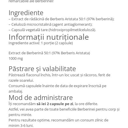
remarcabile ale Berberinei!
Ingrediente
– Extract de rădăcină de Berberis Aristata 50:1 (97% berberină);
– Celuloză microcristalină (agent antiaglomerant);
– Capsulă vegetală tare (hidroxipropilmetilceluloză).
Informații nutriționale
Ingrediente active: 1 porție (2 capsule)
Extract de Berberină 50:1 (97% Berberis Aristata)
1000 mg
Păstrare și valabilitate
Păstrează flaconul închis, într-un loc uscat și răcoros, ferit de
razele soarelui.
Consumă capsulele înainte de data de expirare înscrisă pe
ambalaj.
Mod de administrare
Îți recomandăm
să iei 2 capsule pe zi
, la ore diferite.
Astfel, vei avea parte de toate beneficiile Berberinei pentru corp și
pentru minte.
Pentru rezultate optime, recomandăm un consum zilnic de
minim 3-6 luni.