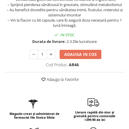
Geluri de duș
L-Carnitina
– Sprijină pierderea sănătoasă în greutate, stimulând metabolismul
– Au beneficii dovedite pentru sănătatea inimii, ficatului, creierului și
Scruburi
L-Glutamina
sistemului imunitar
Protecție Solară
– Vin la flacon cu 60 capsule, care îți asigură doza necesară pentru 1
Lecitina
lună întreagă.
Creme SPF față
Maca
Creme SPF corp
IN STOC
Magneziu
Durata de livrare:
2-3 Zile lucratoare
Spray SPF
Miere de Manuka
Uleiuri bronzare
ADAUGA IN COS
After Sun
MSM
Acceleratoare bronz
Cod Produs:
AR46
Multivitamine
Igienă Personală
Omega
Adauga la Favorite
Deodorante
Palmier pitic
Mâini și Unghii
Probiotice
Creme mâini
Proteine din zer (Whey Protein)
Tratamente unghii
Quercetin
Cosmetice coreene
Livrare rapidă din stoc și
Magazin creat și administrat de
gratuită pentru comenzile
farmacist Ilie Stoica Silvia
Resveratrol
>299.90 de lei
Beauty of Joseon
Scortisoara
PETITFEE