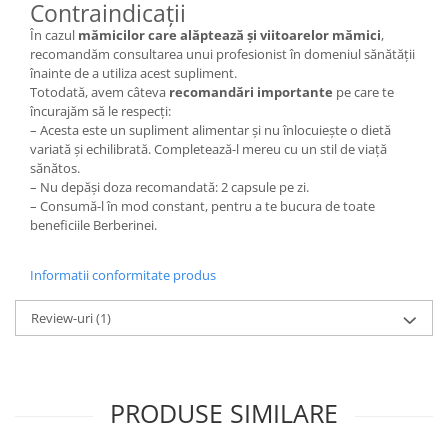
Contraindicații
În cazul
mămicilor care alăptează și viitoarelor mămici
,
recomandăm consultarea unui profesionist în domeniul sănătății
înainte de a utiliza acest supliment.
Totodată, avem câteva
recomandări importante
pe care te
încurajăm să le respecți:
– Acesta este un supliment alimentar și nu înlocuiește o dietă
variată și echilibrată. Completează-l mereu cu un stil de viață
sănătos.
– Nu depăși doza recomandată: 2 capsule pe zi.
– Consumă-l în mod constant, pentru a te bucura de toate
beneficiile Berberinei.
Informatii conformitate produs
Review-uri
(1)
PRODUSE SIMILARE