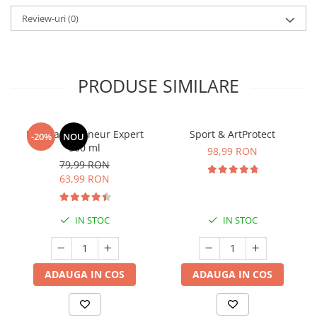
Review-uri
(0)
PRODUSE SIMILARE
Manhaē Draineur Expert
Sport & ArtProtect
-20%
NOU
500 ml
98,99 RON
79,99 RON
63,99 RON
IN STOC
IN STOC
ADAUGA IN COS
ADAUGA IN COS