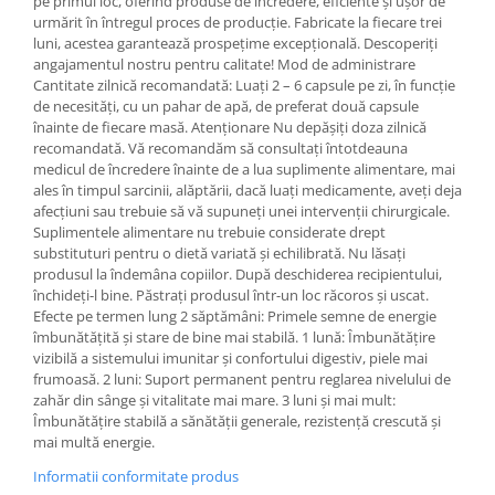
pe primul loc, oferind produse de încredere, eficiente și ușor de
urmărit în întregul proces de producție. Fabricate la fiecare trei
luni, acestea garantează prospețime excepțională. Descoperiți
angajamentul nostru pentru calitate! Mod de administrare
Cantitate zilnică recomandată: Luați 2 – 6 capsule pe zi, în funcție
de necesități, cu un pahar de apă, de preferat două capsule
înainte de fiecare masă. Atenționare Nu depășiți doza zilnică
recomandată. Vă recomandăm să consultați întotdeauna
medicul de încredere înainte de a lua suplimente alimentare, mai
ales în timpul sarcinii, alăptării, dacă luați medicamente, aveți deja
afecțiuni sau trebuie să vă supuneți unei intervenții chirurgicale.
Suplimentele alimentare nu trebuie considerate drept
substituturi pentru o dietă variată și echilibrată. Nu lăsați
produsul la îndemâna copiilor. După deschiderea recipientului,
închideți-l bine. Păstrați produsul într-un loc răcoros și uscat.
Efecte pe termen lung 2 săptămâni: Primele semne de energie
îmbunătățită și stare de bine mai stabilă. 1 lună: Îmbunătățire
vizibilă a sistemului imunitar și confortului digestiv, piele mai
frumoasă. 2 luni: Suport permanent pentru reglarea nivelului de
zahăr din sânge și vitalitate mai mare. 3 luni și mai mult:
Îmbunătățire stabilă a sănătății generale, rezistență crescută și
mai multă energie.
Informatii conformitate produs