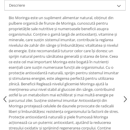
Descriere
Mary & May
Seleniu
COSRX
Seminte de in
Bio Moringa este un supliment alimentar natural, obținut din
BIODANCE
pulbere organică de frunze de Moringa, cunoscută pentru
Silimarina
proprietățile sale nutritive și numeroasele beneficii asupra
OOTD
organismului. Conține o gamă largă de antioxidanți, vitamine și
Spirulina
Cettua
minerale, care susțin sistemul imunitar, contribuie la reglarea
Ulei de cocos
Haruharu Wonder
nivelului de zahăr din sânge și îmbunătățesc vitalitatea și nivelul
de energie. Este recomandată tuturor celor care își doresc un
Medicube
Ulei de peste
sprijin natural pentru sănătatea generală și starea de bine. Ceea
ARIUL
ce este cel mai important Moringa este bogată în nutrienți
Ulei MCT
esențiali care susțin numeroase funcții ale organismului. Cu o
Dr. Althea
Vitamina A
protecție antioxidantă naturală, sprijin pentru sistemul imunitar
DELLA BORN
și stimularea energiei, este alegerea perfectă pentru utilizarea
Vitamina B
zilnică. Beneficii Reglează nivelul glicemiei Moringa ajută la
Vitamina C
menținerea unui nivel stabil al glucozei din sânge, contribuind
astfel la un metabolism mai echilibrat și mai multă energie pe
Vitamina D
parcursul zilei. Susține sistemul imunitar Antioxidanții din
Moringa protejează celulele de daunele provocate de radicalii
Vitamina E
liberi și îmbunătățesc rezistența organismului la factorii de stres.
Vitamina K
Protecție antioxidantă naturală și piele frumoasă Moringa
acționează ca un puternic antioxidant, ajutând la reducerea
Zinc
stresului oxidativ și sprijinind regenerarea corpului. Conține