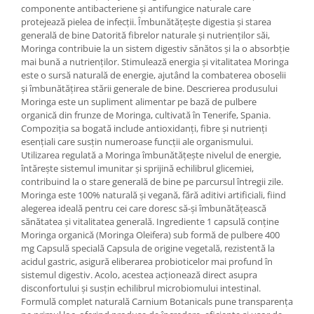
componente antibacteriene și antifungice naturale care
Cătină
protejează pielea de infecții. Îmbunătățește digestia și starea
Chlorella
generală de bine Datorită fibrelor naturale și nutrienților săi,
Moringa contribuie la un sistem digestiv sănătos și la o absorbție
Colina
mai bună a nutrienților. Stimulează energia și vitalitatea Moringa
este o sursă naturală de energie, ajutând la combaterea oboselii
Electroliti
și îmbunătățirea stării generale de bine. Descrierea produsului
Produse Apicole
Moringa este un supliment alimentar pe bază de pulbere
organică din frunze de Moringa, cultivată în Tenerife, Spania.
Cacao
Compoziția sa bogată include antioxidanți, fibre și nutrienți
esențiali care susțin numeroase funcții ale organismului.
Utilizarea regulată a Moringa îmbunătățește nivelul de energie,
întărește sistemul imunitar și sprijină echilibrul glicemiei,
contribuind la o stare generală de bine pe parcursul întregii zile.
Moringa este 100% naturală și vegană, fără aditivi artificiali, fiind
alegerea ideală pentru cei care doresc să-și îmbunătățească
sănătatea și vitalitatea generală. Ingrediente 1 capsulă conține
Moringa organică (Moringa Oleifera) sub formă de pulbere 400
mg Capsulă specială Capsula de origine vegetală, rezistentă la
acidul gastric, asigură eliberarea probioticelor mai profund în
sistemul digestiv. Acolo, acestea acționează direct asupra
disconfortului și susțin echilibrul microbiomului intestinal.
Formulă complet naturală Carnium Botanicals pune transparența