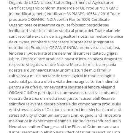
Organic de USDA (United States Department of Agriculture)
Certificat Organic conform standardelor UE Produs NON GMO
(nemodificat genetic) Notificare: SNPMAPS, 10554 / 2016 Toate
produsele ORGANIC INDIA contin Plante 100% Certificate
Organic, ceea ce inseamna ca nu se folosesc pesticide sau
fertilizatori sintetici in niciun stadiu al productiei. Toate plantele
sunt recoltate exclusiv de la agricultorii nostri, iar metodele unice
de cultivare, recoltare si procesare le protejeaza integritatea
nutritionala.Produsele ORGANIC INDIA promoveaza sanatatea,
fericirea si „Adevarata Stare de Bine” si sunt realizate cu grija si
iubire. Fiecare dintre produsele noastre intruchipeaza dragostea,
respectul si legatura dintre Natura Mama, fermieri, compania
noastra si dumneavoastra.Muncim alaturi de mici familii in
cultivarea a mii de hectare de teren agricol in mod ecologic si
sustenabil pentru a oferi o viata demna agricultorilor indieni si
pentru a va oferi dumneavoastra sanatate si fericire.Alegand
ORGANIC INDIA participati si dumneavoastra activ la misiunea
noastra de a crea un mediu inconjurator sustenabil! Resurse
stiintifice relevante despre plantele din componenta produsului
Anti-stress activity of Ocimum sanctum Linn. Mechanism of anti-
stress activity of Ocimum sanctum Linn, eugenol and Tinospora
malabarica in experimental animals. Noise-Stress-Induced Brain
Neurotransmitter Changes and the Effect of Ocimum sanctum
(Linn) Treatment in Albino Rats Effect of Ocimum sanctum Linn.