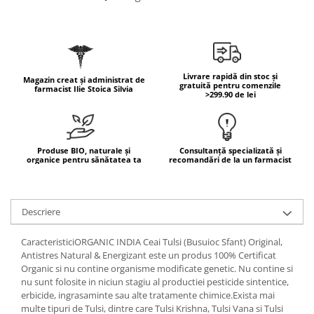
Geluri de duș
L-Carnitina
Scruburi
L-Glutamina
Protecție Solară
Lecitina
Creme SPF față
Maca
Livrare rapidă din stoc și
Magazin creat și administrat de
Creme SPF corp
gratuită pentru comenzile
farmacist Ilie Stoica Silvia
Magneziu
>299.90 de lei
Spray SPF
Miere de Manuka
Uleiuri bronzare
After Sun
MSM
Produse BIO, naturale și
Consultanță specializată și
Acceleratoare bronz
Multivitamine
organice pentru sănătatea ta
recomandări de la un farmacist
Igienă Personală
Omega
Deodorante
Palmier pitic
Descriere
Mâini și Unghii
Probiotice
Creme mâini
CaracteristiciORGANIC INDIA Ceai Tulsi (Busuioc Sfant) Original,
Proteine din zer (Whey Protein)
Tratamente unghii
Antistres Natural & Energizant este un produs 100% Certificat
Organic si nu contine organisme modificate genetic. Nu contine si
Quercetin
Cosmetice coreene
nu sunt folosite in niciun stagiu al productiei pesticide sintentice,
Resveratrol
Beauty of Joseon
erbicide, ingrasaminte sau alte tratamente chimice.Exista mai
multe tipuri de Tulsi, dintre care Tulsi Krishna, Tulsi Vana si Tulsi
Scortisoara
PETITFEE