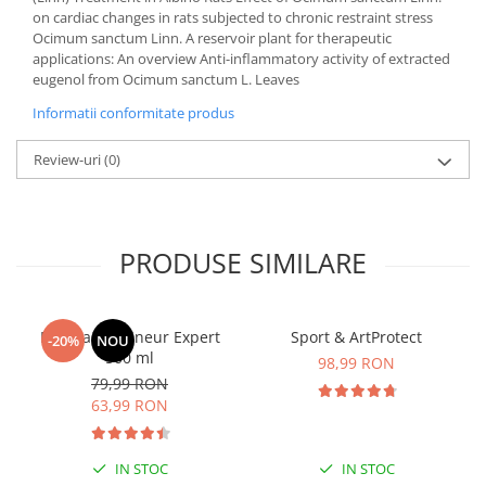
on cardiac changes in rats subjected to chronic restraint stress
Ocimum sanctum Linn. A reservoir plant for therapeutic
applications: An overview Anti-inflammatory activity of extracted
eugenol from Ocimum sanctum L. Leaves
Informatii conformitate produs
Review-uri
(0)
PRODUSE SIMILARE
Manhaē Draineur Expert
Sport & ArtProtect
-20%
NOU
500 ml
98,99 RON
79,99 RON
63,99 RON
IN STOC
IN STOC