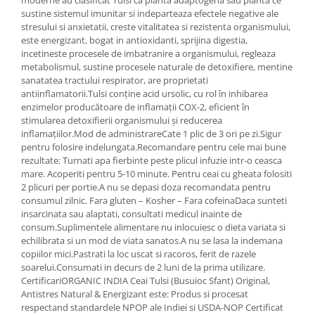
moderne au clasificat Tulsi ca planta adaptogena sau planta ce
Cătină
sustine sistemul imunitar si indeparteaza efectele negative ale
stresului si anxietatii, creste vitalitatea si rezistenta organismului,
Chlorella
este energizant, bogat in antioxidanti, sprijina digestia,
incetineste procesele de imbatranire a organismului, regleaza
Colina
metabolismul, sustine procesele naturale de detoxifiere, mentine
Electroliti
sanatatea tractului respirator, are proprietati
antiinflamatorii.Tulsi conține acid ursolic, cu rol în inhibarea
Produse Apicole
enzimelor producătoare de inflamații COX-2, eficient în
Cacao
stimularea detoxifierii organismului și reducerea
inflamațiilor.Mod de administrareCate 1 plic de 3 ori pe zi.Sigur
pentru folosire indelungata.Recomandare pentru cele mai bune
rezultate: Turnati apa fierbinte peste plicul infuzie intr-o ceasca
mare. Acoperiti pentru 5-10 minute. Pentru ceai cu gheata folositi
2 plicuri per portie.A nu se depasi doza recomandata pentru
consumul zilnic. Fara gluten – Kosher – Fara cofeinaDaca sunteti
insarcinata sau alaptati, consultati medicul inainte de
consum.Suplimentele alimentare nu inlocuiesc o dieta variata si
echilibrata si un mod de viata sanatos.A nu se lasa la indemana
copiilor mici.Pastrati la loc uscat si racoros, ferit de razele
soarelui.Consumati in decurs de 2 luni de la prima utilizare.
CertificariORGANIC INDIA Ceai Tulsi (Busuioc Sfant) Original,
Antistres Natural & Energizant este: Produs si procesat
respectand standardele NPOP ale Indiei si USDA-NOP Certificat