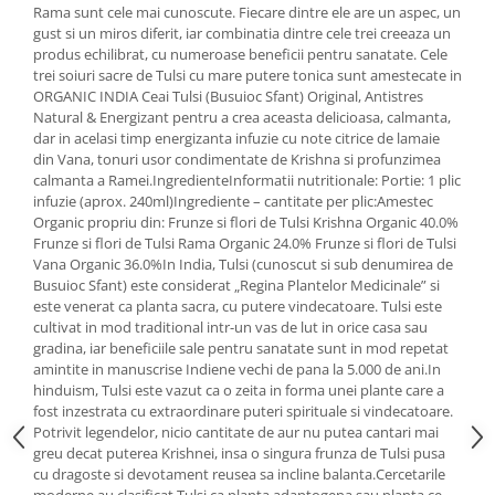
Rama sunt cele mai cunoscute. Fiecare dintre ele are un aspec, un
Mary & May
Seleniu
gust si un miros diferit, iar combinatia dintre cele trei creeaza un
produs echilibrat, cu numeroase beneficii pentru sanatate. Cele
COSRX
Seminte de in
trei soiuri sacre de Tulsi cu mare putere tonica sunt amestecate in
BIODANCE
ORGANIC INDIA Ceai Tulsi (Busuioc Sfant) Original, Antistres
Silimarina
OOTD
Natural & Energizant pentru a crea aceasta delicioasa, calmanta,
Spirulina
dar in acelasi timp energizanta infuzie cu note citrice de lamaie
Cettua
din Vana, tonuri usor condimentate de Krishna si profunzimea
Ulei de cocos
Haruharu Wonder
calmanta a Ramei.IngredienteInformatii nutritionale: Portie: 1 plic
Medicube
infuzie (aprox. 240ml)Ingrediente – cantitate per plic:Amestec
Ulei de peste
Organic propriu din: Frunze si flori de Tulsi Krishna Organic 40.0%
ARIUL
Ulei MCT
Frunze si flori de Tulsi Rama Organic 24.0% Frunze si flori de Tulsi
Dr. Althea
Vana Organic 36.0%In India, Tulsi (cunoscut si sub denumirea de
Vitamina A
Busuioc Sfant) este considerat „Regina Plantelor Medicinale” si
DELLA BORN
Vitamina B
este venerat ca planta sacra, cu putere vindecatoare. Tulsi este
cultivat in mod traditional intr-un vas de lut in orice casa sau
Vitamina C
gradina, iar beneficiile sale pentru sanatate sunt in mod repetat
amintite in manuscrise Indiene vechi de pana la 5.000 de ani.In
Vitamina D
hinduism, Tulsi este vazut ca o zeita in forma unei plante care a
Vitamina E
fost inzestrata cu extraordinare puteri spirituale si vindecatoare.
Potrivit legendelor, nicio cantitate de aur nu putea cantari mai
Vitamina K
greu decat puterea Krishnei, insa o singura frunza de Tulsi pusa
cu dragoste si devotament reusea sa incline balanta.Cercetarile
Zinc