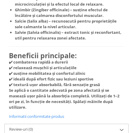
microcirculației și la efectul local de relaxare.
Cătină
Ghimbir (Zingiber officinale)
– susține efectul de
Chlorella
încălzire și calmarea disconfortului muscular.
Salcie (Salix alba)
– recunoscută pentru proprietățile
Colina
sale calmante la nivel articular.
Electroliti
Salvie (Salvia officinalis)
– extract tonic și reconfortant,
util pentru relaxarea zonei afectate.
Produse Apicole
Cacao
Beneficii principale:
✔️ combaterea rapidă a durerii
✔️ relaxează mușchii și articulațiile
✔️ susține mobilitatea și confortul zilnic
✔️ ideală după efort fizic sau leziuni sportive
✔️ textură ușor absorbabilă, fără senzație grasă
Se aplică o cantitate adecvată pe zona afectată și se
masează ușor până la absorbția completă. Utilizați de
1–2
ori pe zi
, în funcție de necesități. Spălați mâinile după
utilizare.
Informatii conformitate produs
Review-uri
(0)