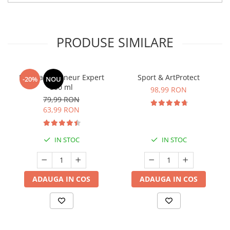
PRODUSE SIMILARE
Manhaē Draineur Expert
Sport & ArtProtect
-20%
NOU
500 ml
98,99 RON
79,99 RON
63,99 RON
IN STOC
IN STOC
ADAUGA IN COS
ADAUGA IN COS