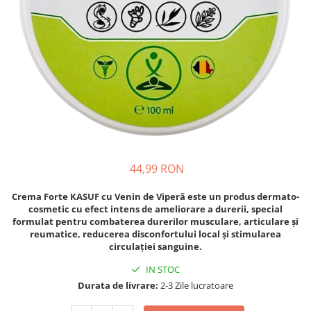
Oase & dinți
Îngrijirea Tenului
Colagen
Zinc Bisglicinat
Piele, păr & unghii
Creme de față
Creatina
Tranzit intestinal
Seruri
Crom
Creme cu SPF
Colesterol & tensiune
Demachiante
Curcumin (Turmeric)
Sănătatea copiilor
Geluri de curățare
Enzime
Performanta sportiva
Ape micelare
Fibre
Sanatate Orala
Tonere
Fier
Alergii
Măști pentru față
44,99 RON
Garcinia
Exfoliante
Anti Intepaturi
Creme pentru ochi
Ghimbir
Crema Forte KASUF cu Venin de Viperă este un produs dermato-
Balsam buze
cosmetic cu
efect intens de ameliorare a durerii
, special
Ginkgo biloba
formulat pentru
combaterea durerilor musculare, articulare și
Îngrijirea Corpului
Ginseng
reumatice
, reducerea disconfortului local și stimularea
Creme de corp
circulației sanguine.
Glucozamina
Loțiuni
IN STOC
Glutation
Unturi de corp
Durata de livrare:
2-3 Zile lucratoare
L-Arginina
Uleiuri de corp