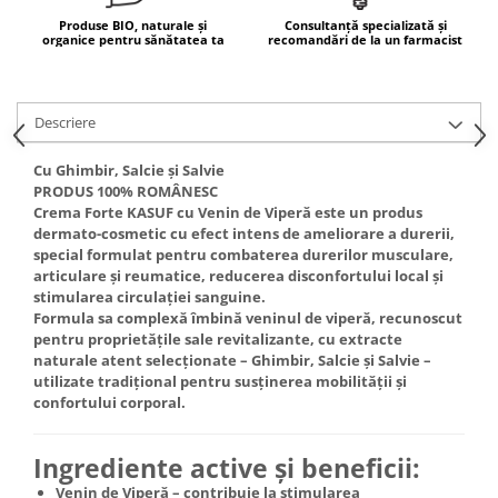
Produse BIO, naturale și
Consultanță specializată și
Mary & May
Seleniu
organice pentru sănătatea ta
recomandări de la un farmacist
COSRX
Seminte de in
BIODANCE
Silimarina
OOTD
Descriere
Spirulina
Cettua
Ulei de cocos
Cu Ghimbir, Salcie și Salvie
Haruharu Wonder
PRODUS 100% ROMÂNESC
Medicube
Ulei de peste
Crema Forte KASUF cu Venin de Viperă este un produs
ARIUL
dermato-cosmetic cu
efect intens de ameliorare a durerii
,
Ulei MCT
special formulat pentru
combaterea durerilor musculare,
Dr. Althea
Vitamina A
articulare și reumatice
, reducerea disconfortului local și
DELLA BORN
stimularea circulației sanguine.
Vitamina B
Formula sa complexă îmbină
veninul de viperă
, recunoscut
pentru proprietățile sale revitalizante, cu extracte
Vitamina C
naturale atent selecționate –
Ghimbir, Salcie și Salvie
–
Vitamina D
utilizate tradițional pentru susținerea mobilității și
confortului corporal.
Vitamina E
Vitamina K
Ingrediente active și beneficii:
Zinc
Venin de Viperă
– contribuie la stimularea