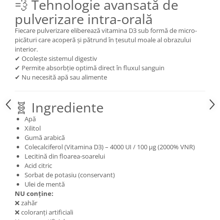
💨 Tehnologie avansată de
Cătină
pulverizare intra-orală
Chlorella
Fiecare pulverizare eliberează vitamina D3 sub formă de micro-
Colina
picături care acoperă și pătrund în țesutul moale al obrazului
interior.
Electroliti
✔ Ocolește sistemul digestiv
✔ Permite absorbție optimă direct în fluxul sanguin
Produse Apicole
✔ Nu necesită apă sau alimente
Cacao
🧬 Ingrediente
Apă
Xilitol
Gumă arabică
Colecalciferol (Vitamina D3) – 4000 UI / 100 μg (2000% VNR)
Lecitină din floarea-soarelui
Acid citric
Sorbat de potasiu (conservant)
Ulei de mentă
NU conține:
❌ zahăr
❌ coloranți artificiali