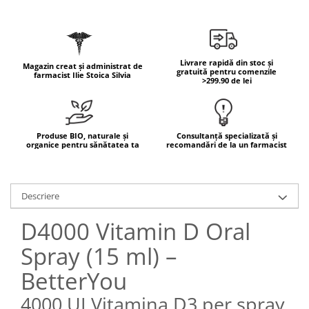
Geluri de duș
L-Carnitina
Scruburi
L-Glutamina
Protecție Solară
Lecitina
Livrare rapidă din stoc și
Creme SPF față
Magazin creat și administrat de
Maca
gratuită pentru comenzile
farmacist Ilie Stoica Silvia
>299.90 de lei
Creme SPF corp
Magneziu
Spray SPF
Miere de Manuka
Uleiuri bronzare
After Sun
MSM
Produse BIO, naturale și
Consultanță specializată și
organice pentru sănătatea ta
recomandări de la un farmacist
Acceleratoare bronz
Multivitamine
Igienă Personală
Omega
Deodorante
Descriere
Palmier pitic
Mâini și Unghii
Probiotice
D4000 Vitamin D Oral
Creme mâini
Proteine din zer (Whey Protein)
Spray (15 ml) –
Tratamente unghii
Quercetin
Cosmetice coreene
BetterYou
Resveratrol
Beauty of Joseon
4000 UI Vitamina D3 per spray
Scortisoara
PETITFEE