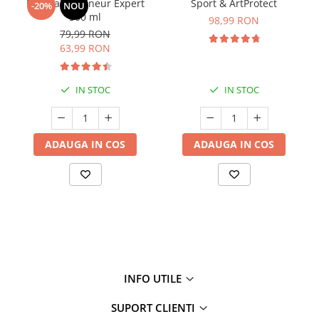
Manhaē Draineur Expert
Sport & ArtProtect
-20%
NOU
500 ml
98,99 RON
79,99 RON
63,99 RON
IN STOC
IN STOC
ADAUGA IN COS
ADAUGA IN COS
INFO UTILE
SUPORT CLIENTI