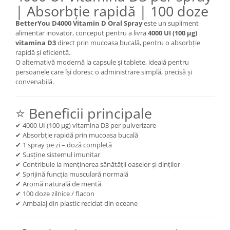
| Absorbție rapidă | 100 doze
Mary & May
Seleniu
BetterYou D4000 Vitamin D Oral Spray
este un supliment
COSRX
Seminte de in
alimentar inovator, conceput pentru a livra
4000 UI (100 μg)
BIODANCE
vitamina D3
direct prin mucoasa bucală, pentru o absorbție
Silimarina
rapidă și eficientă.
OOTD
O alternativă modernă la capsule și tablete, ideală pentru
Spirulina
Cettua
persoanele care își doresc o administrare simplă, precisă și
Ulei de cocos
Haruharu Wonder
convenabilă.
Medicube
Ulei de peste
ARIUL
⭐ Beneficii principale
Ulei MCT
Dr. Althea
✔ 4000 UI (100 μg) vitamina D3 per pulverizare
Vitamina A
DELLA BORN
✔ Absorbție rapidă prin mucoasa bucală
Vitamina B
✔ 1 spray pe zi – doză completă
✔ Susține sistemul imunitar
Vitamina C
✔ Contribuie la menținerea sănătății oaselor și dinților
Vitamina D
✔ Sprijină funcția musculară normală
✔ Aromă naturală de mentă
Vitamina E
✔ 100 doze zilnice / flacon
✔ Ambalaj din plastic reciclat din oceane
Vitamina K
Zinc