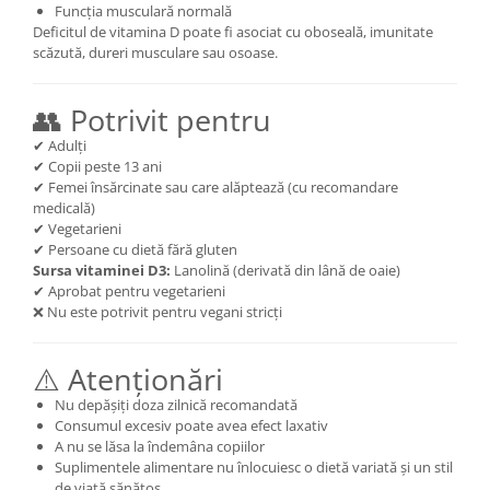
Funcția musculară normală
Deficitul de vitamina D poate fi asociat cu oboseală, imunitate
scăzută, dureri musculare sau osoase.
👥 Potrivit pentru
✔ Adulți
✔ Copii peste 13 ani
✔ Femei însărcinate sau care alăptează (cu recomandare
medicală)
✔ Vegetarieni
✔ Persoane cu dietă fără gluten
Sursa vitaminei D3:
Lanolină (derivată din lână de oaie)
✔ Aprobat pentru vegetarieni
❌ Nu este potrivit pentru vegani stricți
⚠️ Atenționări
Nu depășiți doza zilnică recomandată
Consumul excesiv poate avea efect laxativ
A nu se lăsa la îndemâna copiilor
Suplimentele alimentare nu înlocuiesc o dietă variată și un stil
de viață sănătos