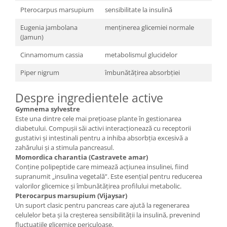
Pterocarpus marsupium
sensibilitate la insulină
Eugenia jambolana
menținerea glicemiei normale
(Jamun)
Cinnamomum cassia
metabolismul glucidelor
Piper nigrum
îmbunătățirea absorbției
Despre ingredientele active
Gymnema sylvestre
Este una dintre cele mai prețioase plante în gestionarea
diabetului. Compușii săi activi interacționează cu receptorii
gustativi și intestinali pentru a inhiba absorbția excesivă a
zahărului și a stimula pancreasul.
Momordica charantia (Castravete amar)
Conține polipeptide care mimează acțiunea insulinei, fiind
supranumit „insulina vegetală”. Este esențial pentru reducerea
valorilor glicemice și îmbunătățirea profilului metabolic.
Pterocarpus marsupium (Vijaysar)
Un suport clasic pentru pancreas care ajută la regenerarea
celulelor beta și la creșterea sensibilității la insulină, prevenind
fluctuațiile glicemice periculoase.