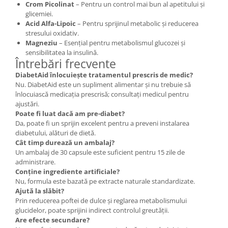
Crom Picolinat
– Pentru un control mai bun al apetitului și
glicemiei.
Acid Alfa-Lipoic
– Pentru sprijinul metabolic și reducerea
stresului oxidativ.
Magneziu
– Esențial pentru metabolismul glucozei și
sensibilitatea la insulină.
Întrebări frecvente
DiabetAid înlocuiește tratamentul prescris de medic?
Nu. DiabetAid este un supliment alimentar și nu trebuie să
înlocuiască medicația prescrisă; consultați medicul pentru
ajustări.
Poate fi luat dacă am pre-diabet?
Da, poate fi un sprijin excelent pentru a preveni instalarea
diabetului, alături de dietă.
Cât timp durează un ambalaj?
Un ambalaj de 30 capsule este suficient pentru 15 zile de
administrare.
Conține ingrediente artificiale?
Nu, formula este bazată pe extracte naturale standardizate.
Ajută la slăbit?
Prin reducerea poftei de dulce și reglarea metabolismului
glucidelor, poate sprijini indirect controlul greutății.
Are efecte secundare?