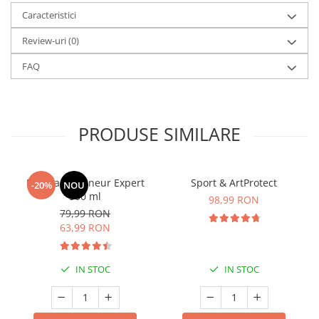
Caracteristici
Review-uri
(0)
FAQ
PRODUSE SIMILARE
Manhaē Draineur Expert
Sport & ArtProtect
-20%
NOU
500 ml
98,99 RON
79,99 RON
63,99 RON
IN STOC
IN STOC