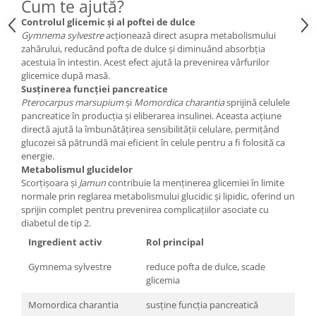
Cum te ajută?
Controlul glicemic și al poftei de dulce
Gymnema sylvestre
acționează direct asupra metabolismului
zahărului, reducând pofta de dulce și diminuând absorbția
acestuia în intestin. Acest efect ajută la prevenirea vârfurilor
glicemice după masă.
Susținerea funcției pancreatice
Pterocarpus marsupium
și
Momordica charantia
sprijină celulele
pancreatice în producția și eliberarea insulinei. Aceasta acțiune
directă ajută la îmbunătățirea sensibilității celulare, permițând
glucozei să pătrundă mai eficient în celule pentru a fi folosită ca
energie.
Metabolismul glucidelor
Scorțișoara și
Jamun
contribuie la menținerea glicemiei în limite
normale prin reglarea metabolismului glucidic și lipidic, oferind un
sprijin complet pentru prevenirea complicațiilor asociate cu
diabetul de tip 2.
Ingredient activ
Rol principal
Gymnema sylvestre
reduce pofta de dulce, scade
glicemia
Momordica charantia
susține funcția pancreatică