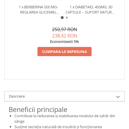
Cătină
1 x BERBERINA 500 MG-
1 x DIABETAID, 450MG, 30
1 x M
REGLAREA GLICEMIEI,
CAPSULE – SUPORT NATURAL
ECH
Chlorella
COLESTEROLULUI SI
PENTRU ECHILIBRAREA
SUP
Colina
TRIGLICERIDELOR * 60 CPS
GLICEMIEI
FERTI
250,97 RON
Electroliti
238,42 RON
Produse Apicole
Economisesti 5%
Cacao
CUMPARA-LE IMPREUNA
Descriere
Beneficii principale
Contribuie la reducerea și stabilizarea nivelului de zahăr din
sânge
Susține secreția naturală de insulină și funcționarea