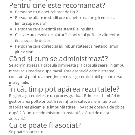
Pentru cine este recomandat?
Persoane cu diabet zaharat de tip 2
Persoane aflate în stadii pre-diabetice (valori glicemice la
limita superioară)
Persoane care prezintă rezistență la insulină
Cei care au nevoie de ajutor în controlul poftelor alimentare
(în special de dulce)
Persoane care doresc să își îmbunătățească metabolismul
glucidelor
Când și cum se administrează?
Se administrează 1 capsulă dimineața și 1 capsulă seara, în timpul
mesei sau imediat după masă. Este esențială administrarea
constantă pentru a menține un nivel glicemic stabil pe parcursul
întregii zile.
În cât timp pot apărea rezultatele?
Reglarea glicemiei este un proces gradual. Primele schimbări în
gestionarea poftelor pot fi resimțite în câteva zile, în timp ce
stabilizarea glicemiei și îmbunătățirea HbA1c se observă de obicei
după 2-3 luni de administrare constantă, alături de dieta
adecvată.
Cu ce poate fi asociat?
Se poate asocia cu: