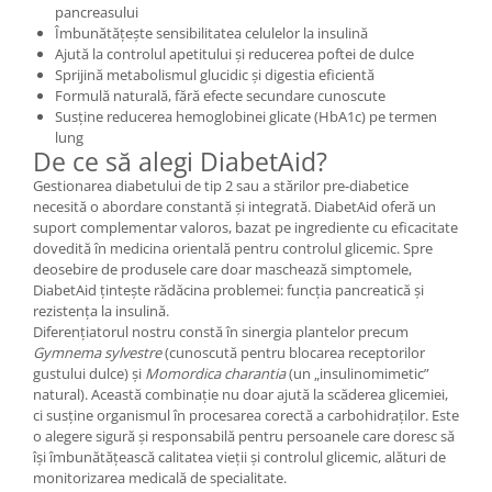
pancreasului
Îmbunătățește sensibilitatea celulelor la insulină
Ajută la controlul apetitului și reducerea poftei de dulce
Sprijină metabolismul glucidic și digestia eficientă
Formulă naturală, fără efecte secundare cunoscute
Susține reducerea hemoglobinei glicate (HbA1c) pe termen
lung
De ce să alegi DiabetAid?
Gestionarea diabetului de tip 2 sau a stărilor pre-diabetice
necesită o abordare constantă și integrată. DiabetAid oferă un
suport complementar valoros, bazat pe ingrediente cu eficacitate
dovedită în medicina orientală pentru controlul glicemic. Spre
deosebire de produsele care doar maschează simptomele,
DiabetAid țintește rădăcina problemei: funcția pancreatică și
rezistența la insulină.
Diferențiatorul nostru constă în sinergia plantelor precum
Gymnema sylvestre
(cunoscută pentru blocarea receptorilor
gustului dulce) și
Momordica charantia
(un „insulinomimetic”
natural). Această combinație nu doar ajută la scăderea glicemiei,
ci susține organismul în procesarea corectă a carbohidraților. Este
o alegere sigură și responsabilă pentru persoanele care doresc să
își îmbunătățească calitatea vieții și controlul glicemic, alături de
monitorizarea medicală de specialitate.