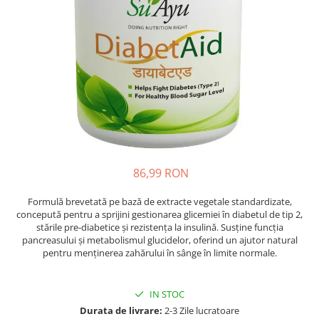
Oase & dinți
Îngrijirea Tenului
Colagen
Zinc Bisglicinat
Piele, păr & unghii
Creme de față
Creatina
Tranzit intestinal
Seruri
Crom
Creme cu SPF
Colesterol & tensiune
Demachiante
Curcumin (Turmeric)
Sănătatea copiilor
Geluri de curățare
Enzime
Performanta sportiva
Ape micelare
Fibre
Sanatate Orala
Tonere
Fier
Alergii
Măști pentru față
86,99 RON
Garcinia
Exfoliante
Anti Intepaturi
Creme pentru ochi
Ghimbir
Formulă brevetată pe bază de extracte vegetale standardizate,
Balsam buze
concepută pentru a sprijini gestionarea glicemiei în diabetul de tip 2,
Ginkgo biloba
stările pre-diabetice și rezistența la insulină. Susține funcția
Îngrijirea Corpului
Ginseng
pancreasului și metabolismul glucidelor, oferind un ajutor natural
Creme de corp
pentru menținerea zahărului în sânge în limite normale.
Glucozamina
Loțiuni
Glutation
Unturi de corp
IN STOC
L-Arginina
Uleiuri de corp
Durata de livrare:
2-3 Zile lucratoare