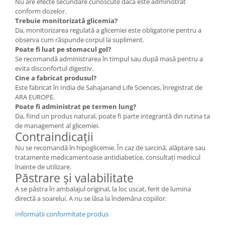
Nu are efecte secundare cunoscute dacă este administrat
conform dozelor.
Trebuie monitorizată glicemia?
Da, monitorizarea regulată a glicemiei este obligatorie pentru a
observa cum răspunde corpul la supliment.
Poate fi luat pe stomacul gol?
Se recomandă administrarea în timpul sau după masă pentru a
evita disconfortul digestiv.
Cine a fabricat produsul?
Este fabricat în India de Sahajanand Life Sciences, înregistrat de
ARA EUROPE.
Poate fi administrat pe termen lung?
Da, fiind un produs natural, poate fi parte integrantă din rutina ta
de management al glicemiei.
Contraindicații
Nu se recomandă în hipoglicemie. În caz de sarcină, alăptare sau
tratamente medicamentoase antidiabetice, consultați medicul
înainte de utilizare.
Păstrare și valabilitate
A se păstra în ambalajul original, la loc uscat, ferit de lumina
directă a soarelui. A nu se lăsa la îndemâna copiilor.
Informatii conformitate produs