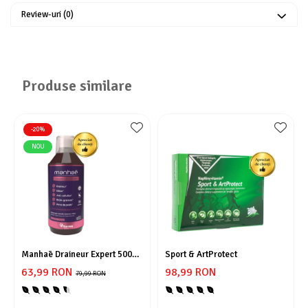
Review-uri
(0)
Produse similare
-20%
NOU
Manhaē Draineur Expert 500
Sport & ArtProtect
ml
63,99 RON
98,99 RON
79,99 RON