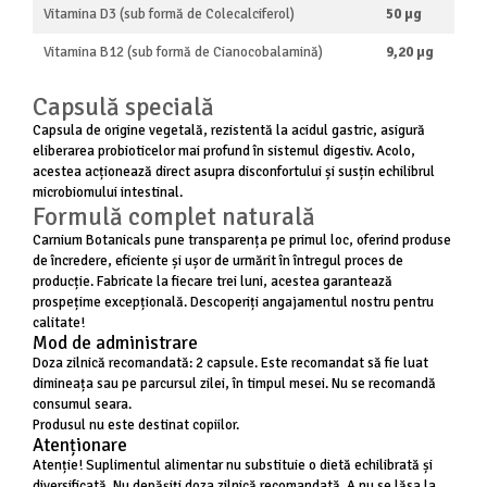
Vitamina D3 (sub formă de Colecalciferol)
50 µg
Vitamina B12 (sub formă de Cianocobalamină)
9,20 µg
Capsulă specială
Capsula de origine vegetală, rezistentă la acidul gastric, asigură
eliberarea probioticelor mai profund în sistemul digestiv. Acolo,
acestea acționează direct asupra disconfortului și susțin echilibrul
microbiomului intestinal.
Formulă complet naturală
Carnium Botanicals pune transparența pe primul loc, oferind produse
de încredere, eficiente și ușor de urmărit în întregul proces de
producție. Fabricate la fiecare trei luni, acestea garantează
prospețime excepțională. Descoperiți angajamentul nostru pentru
calitate!
Mod de administrare
Doza zilnică recomandată: 2 capsule. Este recomandat să fie luat
dimineața sau pe parcursul zilei, în timpul mesei. Nu se recomandă
consumul seara.
Produsul nu este destinat copiilor.
Atenționare
Atenție! Suplimentul alimentar nu substituie o dietă echilibrată și
diversificată. Nu depășiți doza zilnică recomandată. A nu se lăsa la