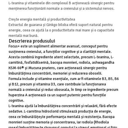
L-teanina și vitaminele din complexul B acționează sinergic pentru
Cătină
menținerea funcționării normale a creierului și a sistemului nervos.
Chlorella
Crește energia mentală și productivitatea
Colina
Extractul de guarana și Ginkgo biloba oferă suport natural pentru
energie, ceea ce ajută la o productivitate mai mare și o capacitate
Electroliti
mentală mai bună.
Produse Apicole
Descrierea produsului
Focus+ este un supliment alimentar avansat, conceput pentru
Cacao
susținerea creierului, a funcțiilor cognitive și a clarității mentale.
Acesta combină ingrediente atent selectate, precum L-teanina, L-
carnitină, fosfatidilserină, bacopa monnieri, rodiola, ashwagandha
KSM-66® și Mucuna pruriens, care acționează sinergic pentru
îmbunătățirea concentrării, memoriei și reducerea oboselii.
Formula include și vitamine esențiale, cum ar fi vitaminele B3, B5, B6
și B12, precum și vitamina D3, care contribuie la funcționarea
normală a creierului și reduc oboseala, în timp ce ingrediente precum
huperzina A acționează ca un suport puternic pentru funcțiile
cognitive.
L-teanina ajută la îmbunătățirea concentrării și relaxării, fără efecte
sedative. L-carnitina hidroclorid stimulează producția de energie,
ceea ce îmbunătățește performanța mentală și rezistența. Bacopa
monnieri susține memoria și concentrarea, iar rodiola (Rhodiola
rosea) îmbunătățește răspunsul corpului la stresul emoțional și fizic.