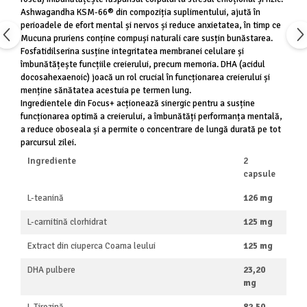
Ashwagandha KSM-66® din compoziția suplimentului, ajută în
perioadele de efort mental și nervos și reduce anxietatea, în timp ce
Mucuna pruriens conține compuși naturali care susțin bunăstarea.
Fosfatidilserina susține integritatea membranei celulare și
îmbunătățește funcțiile creierului, precum memoria. DHA (acidul
docosahexaenoic) joacă un rol crucial în funcționarea creierului și
menține sănătatea acestuia pe termen lung.
Ingredientele din Focus+ acționează sinergic pentru a susține
funcționarea optimă a creierului, a îmbunătăți performanța mentală,
a reduce oboseala și a permite o concentrare de lungă durată pe tot
parcursul zilei.
Ingrediente
2
capsule
L-teanină
126 mg
L-carnitină clorhidrat
125 mg
Extract din ciuperca Coama leului
125 mg
DHA pulbere
23,20
mg