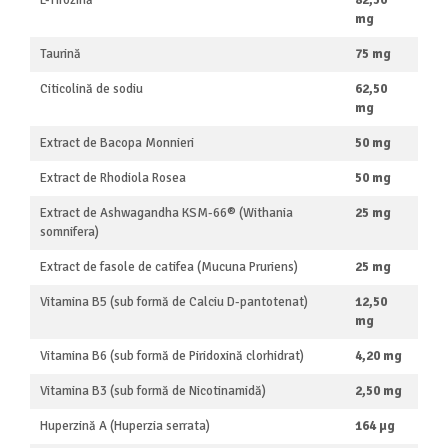
L-Tirozină
82,50
mg
Taurină
75 mg
Citicolină de sodiu
62,50
mg
Extract de Bacopa Monnieri
50 mg
Extract de Rhodiola Rosea
50 mg
Extract de Ashwagandha KSM-66® (Withania
25 mg
somnifera)
Extract de fasole de catifea (Mucuna Pruriens)
25 mg
Vitamina B5 (sub formă de Calciu D-pantotenat)
12,50
mg
Vitamina B6 (sub formă de Piridoxină clorhidrat)
4,20 mg
Vitamina B3 (sub formă de Nicotinamidă)
2,50 mg
Huperzină A (Huperzia serrata)
164 µg