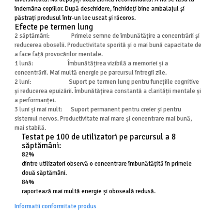
îndemâna copiilor. După deschidere, închideți bine ambalajul și
păstrați produsul într-un loc uscat și răcoros.
Efecte pe termen lung
2 săptămâni: Primele semne de îmbunătățire a concentrării și
reducerea oboselii. Productivitate sporită și o mai bună capacitate de
a face față provocărilor mentale.
1 lună: Îmbunătățirea vizibilă a memoriei și a
concentrării. Mai multă energie pe parcursul întregii zile.
2 luni: Suport pe termen lung pentru funcțiile cognitive
și reducerea epuizării. Îmbunătățirea constantă a clarității mentale și
a performanței.
3 luni și mai mult: Suport permanent pentru creier și pentru
sistemul nervos. Productivitate mai mare și concentrare mai bună,
mai stabilă.
Testat pe 100 de utilizatori pe parcursul a 8
săptămâni:
82%
dintre utilizatori observă o concentrare îmbunătățită în primele
două săptămâni.
84%
raportează mai multă energie și oboseală redusă.
Informatii conformitate produs