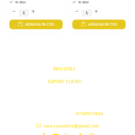
In stoc
In stoc
ADAUGA IN COS
ADAUGA IN COS
INFO UTILE
SUPORT CLIENTI
Date comerciale
Suport clienti
L-V: 08:00 - 17:00
Comenzi Telefonice:
0738972848
vara.cosmetice@gmail.com