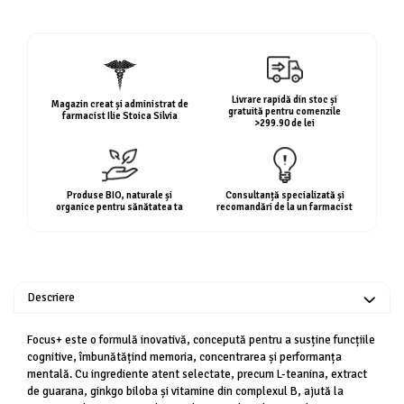
Geluri de duș
L-Carnitina
Scruburi
L-Glutamina
Protecție Solară
Lecitina
Creme SPF față
Maca
Livrare rapidă din stoc și
Magazin creat și administrat de
Creme SPF corp
gratuită pentru comenzile
farmacist Ilie Stoica Silvia
Magneziu
>299.90 de lei
Spray SPF
Miere de Manuka
Uleiuri bronzare
After Sun
MSM
Produse BIO, naturale și
Consultanță specializată și
Acceleratoare bronz
Multivitamine
organice pentru sănătatea ta
recomandări de la un farmacist
Igienă Personală
Omega
Deodorante
Palmier pitic
Mâini și Unghii
Probiotice
Descriere
Creme mâini
Proteine din zer (Whey Protein)
Tratamente unghii
Focus+ este o formulă inovativă, concepută pentru a susține funcțiile
Quercetin
Cosmetice coreene
cognitive, îmbunătățind memoria, concentrarea și performanța
Resveratrol
mentală. Cu ingrediente atent selectate, precum L-teanina, extract
Beauty of Joseon
de guarana, ginkgo biloba și vitamine din complexul B, ajută la
Scortisoara
PETITFEE