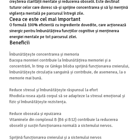
creșterea clarității mentale și reducerea oboselii. Este destinat
tuturor celor care doresc să-și sprijine concentrarea și să își mențină
Mary & May
Seleniu
vigilența mentală pe parcursul întregii zile.
COSRX
Ceea ce este cel mai important
Seminte de in
BIODANCE
O formulă 100% eficientă cu ingrediente dovedite, care acționează
Silimarina
sinergic pentru îmbunătățirea funcțiilor cognitive și menținerea
OOTD
energiei mentale pe tot parcursul zilei.
Spirulina
Cettua
Beneficii
Ulei de cocos
Haruharu Wonder
Îmbunătățește concentrarea și memoria
Medicube
Ulei de peste
Bacopa monnieri contribuie la îmbunătățirea memoriei și a
ARIUL
concentrării, în timp ce Ginkgo biloba sprijină funcționarea creierului,
Ulei MCT
îmbunătățește circulația sanguină și contribuie, de asemenea, la o
Dr. Althea
Vitamina A
memorie mai bună.
DELLA BORN
Vitamina B
Reduce stresul și îmbunătățește răspunsul la efort
Rhodiola rosea ajută corpul să se adapteze la stresul emoțional și
Vitamina C
fizic și îmbunătățește rezistența.
Vitamina D
Reduce oboseala și epuizarea
Vitamina E
Vitaminele din complexul B (B6 și B12) contribuie la reducerea
Vitamina K
oboselii și susțin funcționarea normală a sistemului nervos.
Zinc
Sprijină funcționarea creierului și a sistemului nervos