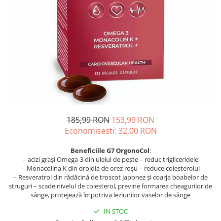
Oase & dinți
Îngrijirea Tenului
Colagen
Zinc Bisglicinat
Piele, păr & unghii
Creme de față
Creatina
Tranzit intestinal
Seruri
Crom
Creme cu SPF
Colesterol & tensiune
Demachiante
Curcumin (Turmeric)
Sănătatea copiilor
Geluri de curățare
Enzime
Performanta sportiva
Ape micelare
Fibre
Sanatate Orala
Tonere
Fier
Alergii
Măști pentru față
185,99 RON
153,99 RON
Garcinia
Exfoliante
Anti Intepaturi
Economisesti:
32,00
RON
Creme pentru ochi
Ghimbir
Balsam buze
Ginkgo biloba
Beneficiile G7 OrgonoCol
:
– acizi grași Omega-3 din uleiul de pește – reduc trigliceridele
Îngrijirea Corpului
Ginseng
– Monacolina K din drojdia de orez roșu – reduce colesterolul
Creme de corp
– Resveratrol din rădăcină de troscot japonez și coarja boabelor de
Glucozamina
struguri – scade nivelul de colesterol, previne formarea cheagurilor de
Loțiuni
sânge, protejează împotriva leziunilor vaselor de sânge
Glutation
Unturi de corp
IN STOC
L-Arginina
Uleiuri de corp