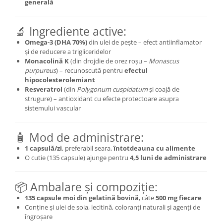
generală
Cătină
Chlorella
🔬 Ingrediente active:
Colina
Omega-3 (DHA 70%)
din ulei de pește – efect antiinflamator
și de reducere a trigliceridelor
Electroliti
Monacolină K
(din drojdie de orez roșu –
Monascus
Produse Apicole
purpureus
) – recunoscută pentru
efectul
hipocolesterolemiant
Cacao
Resveratrol
(din
Polygonum cuspidatum
și coajă de
strugure) – antioxidant cu efecte protectoare asupra
sistemului vascular
🧴 Mod de administrare:
1 capsulă/zi
, preferabil seara,
întotdeauna cu alimente
O cutie (135 capsule) ajunge pentru
4,5 luni de administrare
📦 Ambalare și compoziție:
135 capsule moi din gelatină bovină
, câte
500 mg fiecare
Conține și ulei de soia, lecitină, coloranți naturali și agenți de
îngroșare