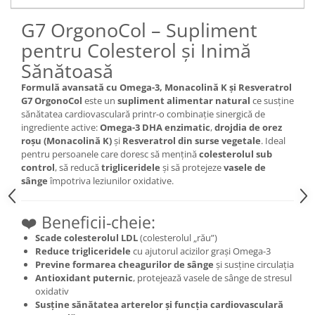
Mary & May
Seleniu
G7 OrgonoCol – Supliment
COSRX
Seminte de in
pentru Colesterol și Inimă
BIODANCE
Silimarina
Sănătoasă
OOTD
Spirulina
Formulă avansată cu Omega-3, Monacolină K și Resveratrol
Cettua
G7 OrgonoCol
este un
supliment alimentar natural
ce susține
Ulei de cocos
Haruharu Wonder
sănătatea cardiovasculară printr-o combinație sinergică de
Medicube
ingrediente active:
Omega-3 DHA enzimatic
,
drojdia de orez
Ulei de peste
roșu (Monacolină K)
și
Resveratrol din surse vegetale
. Ideal
ARIUL
Ulei MCT
pentru persoanele care doresc să mențină
colesterolul sub
Dr. Althea
control
, să reducă
trigliceridele
și să protejeze
vasele de
Vitamina A
sânge
împotriva leziunilor oxidative.
DELLA BORN
Vitamina B
Vitamina C
❤️ Beneficii-cheie:
Scade colesterolul LDL
(colesterolul „rău”)
Vitamina D
Reduce trigliceridele
cu ajutorul acizilor grași Omega-3
Vitamina E
Previne formarea cheagurilor de sânge
și susține circulația
Antioxidant puternic
, protejează vasele de sânge de stresul
Vitamina K
oxidativ
Zinc
Susține sănătatea arterelor și funcția cardiovasculară