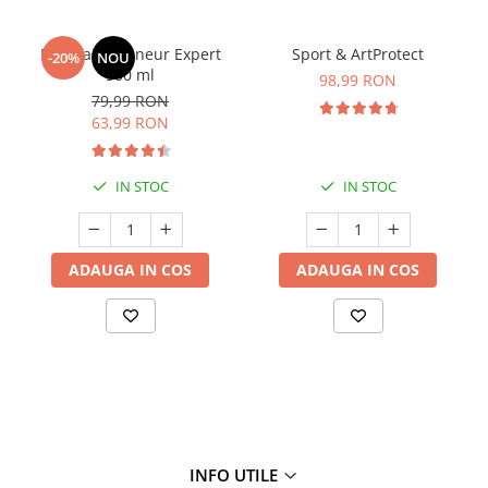
Manhaē Draineur Expert
Sport & ArtProtect
-20%
NOU
500 ml
98,99 RON
79,99 RON
63,99 RON
IN STOC
IN STOC
ADAUGA IN COS
ADAUGA IN COS
INFO UTILE