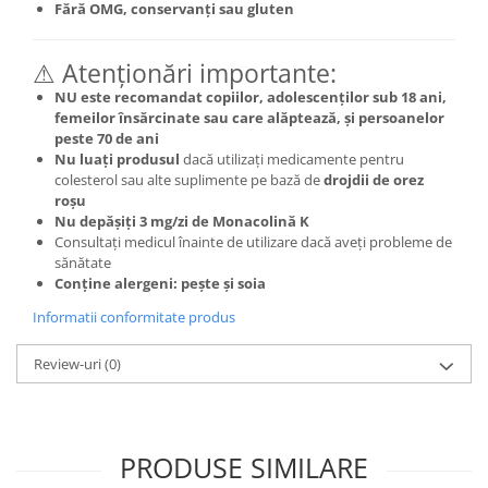
Fără OMG, conservanți sau gluten
⚠ Atenționări importante:
NU este recomandat copiilor, adolescenților sub 18 ani,
femeilor însărcinate sau care alăptează, și persoanelor
peste 70 de ani
Nu luați produsul
dacă utilizați medicamente pentru
colesterol sau alte suplimente pe bază de
drojdii de orez
roșu
Nu depășiți 3 mg/zi de Monacolină K
Consultați medicul înainte de utilizare dacă aveți probleme de
sănătate
Conține alergeni: pește și soia
Informatii conformitate produs
Review-uri
(0)
PRODUSE SIMILARE