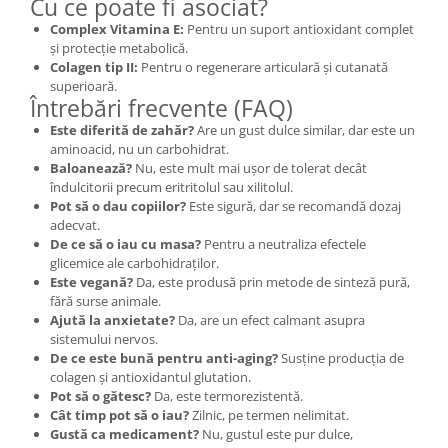
Cu ce poate fi asociat?
Complex Vitamina E:
Pentru un suport antioxidant complet
și protecție metabolică.
Colagen tip II:
Pentru o regenerare articulară și cutanată
superioară.
Întrebări frecvente (FAQ)
Este diferită de zahăr?
Are un gust dulce similar, dar este un
aminoacid, nu un carbohidrat.
Baloanează?
Nu, este mult mai ușor de tolerat decât
îndulcitorii precum eritritolul sau xilitolul.
Pot să o dau copiilor?
Este sigură, dar se recomandă dozaj
adecvat.
De ce să o iau cu masa?
Pentru a neutraliza efectele
glicemice ale carbohidraților.
Este vegană?
Da, este produsă prin metode de sinteză pură,
fără surse animale.
Ajută la anxietate?
Da, are un efect calmant asupra
sistemului nervos.
De ce este bună pentru anti-aging?
Susține producția de
colagen și antioxidantul glutation.
Pot să o gătesc?
Da, este termorezistentă.
Cât timp pot să o iau?
Zilnic, pe termen nelimitat.
Gustă ca medicament?
Nu, gustul este pur dulce,