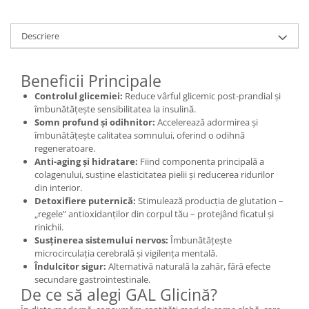
Mary & May
Seleniu
COSRX
Descriere
Seminte de in
BIODANCE
Silimarina
OOTD
Beneficii Principale
Spirulina
Cettua
Controlul glicemiei:
Reduce vârful glicemic post-prandial și
Ulei de cocos
Haruharu Wonder
îmbunătățește sensibilitatea la insulină.
Somn profund și odihnitor:
Accelerează adormirea și
Medicube
Ulei de peste
îmbunătățește calitatea somnului, oferind o odihnă
ARIUL
Ulei MCT
regeneratoare.
Dr. Althea
Anti-aging și hidratare:
Fiind componenta principală a
Vitamina A
colagenului, susține elasticitatea pielii și reducerea ridurilor
DELLA BORN
din interior.
Vitamina B
Detoxifiere puternică:
Stimulează producția de glutation –
Vitamina C
„regele” antioxidanților din corpul tău – protejând ficatul și
rinichii.
Vitamina D
Susținerea sistemului nervos:
Îmbunătățește
microcirculația cerebrală și vigilența mentală.
Vitamina E
Îndulcitor sigur:
Alternativă naturală la zahăr, fără efecte
Vitamina K
secundare gastrointestinale.
De ce să alegi GAL Glicină?
Zinc