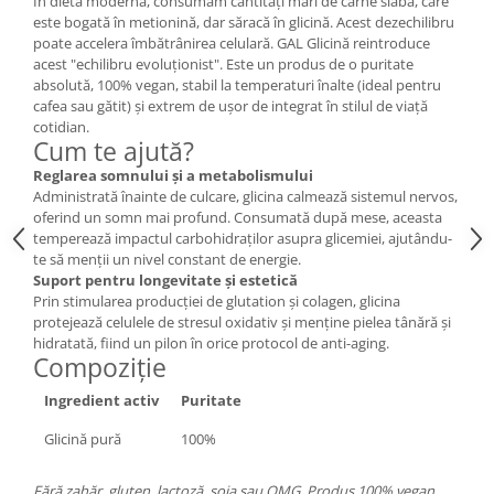
În dieta modernă, consumăm cantități mari de carne slabă, care
Cătină
este bogată în metionină, dar săracă în glicină. Acest dezechilibru
poate accelera îmbătrânirea celulară. GAL Glicină reintroduce
Chlorella
acest "echilibru evoluționist". Este un produs de o puritate
Colina
absolută, 100% vegan, stabil la temperaturi înalte (ideal pentru
cafea sau gătit) și extrem de ușor de integrat în stilul de viață
Electroliti
cotidian.
Cum te ajută?
Produse Apicole
Reglarea somnului și a metabolismului
Cacao
Administrată înainte de culcare, glicina calmează sistemul nervos,
oferind un somn mai profund. Consumată după mese, aceasta
temperează impactul carbohidraților asupra glicemiei, ajutându-
te să menții un nivel constant de energie.
Suport pentru longevitate și estetică
Prin stimularea producției de glutation și colagen, glicina
protejează celulele de stresul oxidativ și menține pielea tânără și
hidratată, fiind un pilon în orice protocol de anti-aging.
Compoziție
Ingredient activ
Puritate
Glicină pură
100%
Fără zahăr, gluten, lactoză, soia sau OMG. Produs 100% vegan.