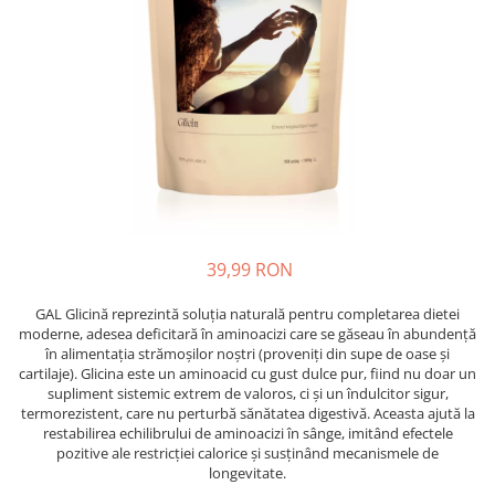
Oase & dinți
Îngrijirea Tenului
Colagen
Zinc Bisglicinat
Piele, păr & unghii
Creme de față
Creatina
Tranzit intestinal
Seruri
Crom
Creme cu SPF
Colesterol & tensiune
Demachiante
Curcumin (Turmeric)
Sănătatea copiilor
Geluri de curățare
Enzime
Performanta sportiva
Ape micelare
Fibre
Sanatate Orala
Tonere
Fier
Alergii
Măști pentru față
39,99 RON
Garcinia
Exfoliante
Anti Intepaturi
Creme pentru ochi
Ghimbir
GAL Glicină reprezintă soluția naturală pentru completarea dietei
Balsam buze
moderne, adesea deficitară în aminoacizi care se găseau în abundență
Ginkgo biloba
în alimentația strămoșilor noștri (proveniți din supe de oase și
Îngrijirea Corpului
Ginseng
cartilaje). Glicina este un aminoacid cu gust dulce pur, fiind nu doar un
Creme de corp
supliment sistemic extrem de valoros, ci și un îndulcitor sigur,
Glucozamina
termorezistent, care nu perturbă sănătatea digestivă. Aceasta ajută la
Loțiuni
restabilirea echilibrului de aminoacizi în sânge, imitând efectele
Glutation
Unturi de corp
pozitive ale restricției calorice și susținând mecanismele de
longevitate.
L-Arginina
Uleiuri de corp