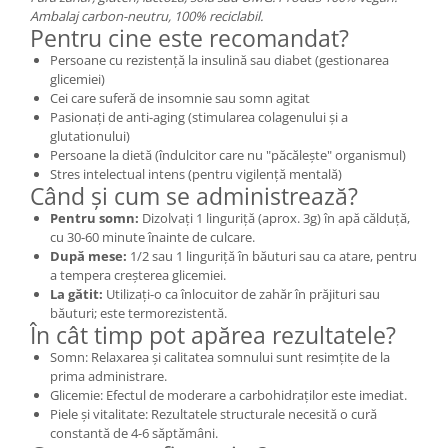
Ambalaj carbon-neutru, 100% reciclabil.
Pentru cine este recomandat?
Persoane cu rezistență la insulină sau diabet (gestionarea
glicemiei)
Cei care suferă de insomnie sau somn agitat
Pasionați de anti-aging (stimularea colagenului și a
glutationului)
Persoane la dietă (îndulcitor care nu "păcălește" organismul)
Stres intelectual intens (pentru vigilență mentală)
Când și cum se administrează?
Pentru somn:
Dizolvați 1 linguriță (aprox. 3g) în apă călduță,
cu 30-60 minute înainte de culcare.
După mese:
1/2 sau 1 linguriță în băuturi sau ca atare, pentru
a tempera creșterea glicemiei.
La gătit:
Utilizați-o ca înlocuitor de zahăr în prăjituri sau
băuturi; este termorezistentă.
În cât timp pot apărea rezultatele?
Somn: Relaxarea și calitatea somnului sunt resimțite de la
prima administrare.
Glicemie: Efectul de moderare a carbohidraților este imediat.
Piele și vitalitate: Rezultatele structurale necesită o cură
constantă de 4-6 săptămâni.