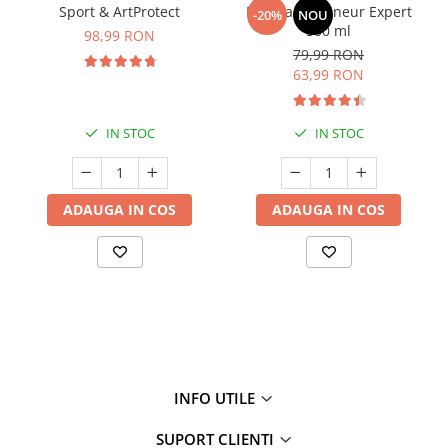
Sport & ArtProtect
Manhaē Draineur Expert
-20%
NOU
500 ml
98,99 RON
79,99 RON
63,99 RON
IN STOC
IN STOC
ADAUGA IN COS
ADAUGA IN COS
INFO UTILE
SUPORT CLIENTI