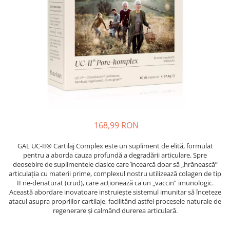
Oase & dinți
Îngrijirea Tenului
Colagen
Zinc Bisglicinat
Piele, păr & unghii
Creme de față
Creatina
Tranzit intestinal
Seruri
Crom
Creme cu SPF
Colesterol & tensiune
Demachiante
Curcumin (Turmeric)
Sănătatea copiilor
Geluri de curățare
Enzime
Performanta sportiva
Ape micelare
Fibre
Sanatate Orala
Tonere
Fier
Alergii
Măști pentru față
168,99 RON
Garcinia
Exfoliante
Anti Intepaturi
Creme pentru ochi
Ghimbir
GAL UC-II® Cartilaj Complex este un supliment de elită, formulat
Balsam buze
pentru a aborda cauza profundă a degradării articulare. Spre
Ginkgo biloba
deosebire de suplimentele clasice care încearcă doar să „hrănească”
Îngrijirea Corpului
Ginseng
articulația cu materii prime, complexul nostru utilizează colagen de tip
Creme de corp
II ne-denaturat (crud), care acționează ca un „vaccin” imunologic.
Glucozamina
Această abordare inovatoare instruiește sistemul imunitar să înceteze
Loțiuni
atacul asupra propriilor cartilaje, facilitând astfel procesele naturale de
Glutation
Unturi de corp
regenerare și calmând durerea articulară.
L-Arginina
Uleiuri de corp