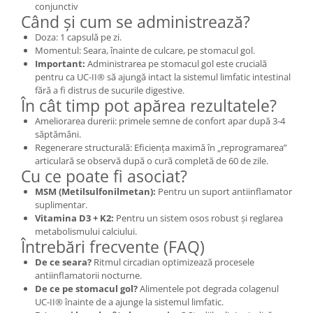
conjunctiv
Când și cum se administrează?
Doza: 1 capsulă pe zi.
Momentul: Seara, înainte de culcare, pe stomacul gol.
Important:
Administrarea pe stomacul gol este crucială
pentru ca UC-II® să ajungă intact la sistemul limfatic intestinal
fără a fi distrus de sucurile digestive.
În cât timp pot apărea rezultatele?
Ameliorarea durerii: primele semne de confort apar după 3-4
săptămâni.
Regenerare structurală: Eficiența maximă în „reprogramarea”
articulară se observă după o cură completă de 60 de zile.
Cu ce poate fi asociat?
MSM (Metilsulfonilmetan):
Pentru un suport antiinflamator
suplimentar.
Vitamina D3 + K2:
Pentru un sistem osos robust și reglarea
metabolismului calciului.
Întrebări frecvente (FAQ)
De ce seara?
Ritmul circadian optimizează procesele
antiinflamatorii nocturne.
De ce pe stomacul gol?
Alimentele pot degrada colagenul
UC-II® înainte de a ajunge la sistemul limfatic.