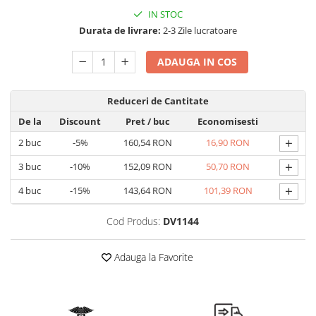
Geluri de duș
L-Carnitina
IN STOC
Scruburi
L-Glutamina
Durata de livrare:
2-3 Zile lucratoare
Protecție Solară
Lecitina
ADAUGA IN COS
Creme SPF față
Maca
Creme SPF corp
Magneziu
Reduceri de Cantitate
Spray SPF
Miere de Manuka
Uleiuri bronzare
De la
Discount
Pret
/ buc
Economisesti
After Sun
MSM
+
2
buc
-5%
160,54 RON
16,90 RON
Acceleratoare bronz
Multivitamine
+
3
buc
-10%
152,09 RON
50,70 RON
Igienă Personală
Omega
+
4
buc
-15%
143,64 RON
101,39 RON
Deodorante
Palmier pitic
Mâini și Unghii
Cod Produs:
DV1144
Probiotice
Creme mâini
Proteine din zer (Whey Protein)
Tratamente unghii
Adauga la Favorite
Quercetin
Cosmetice coreene
Resveratrol
Beauty of Joseon
Scortisoara
PETITFEE