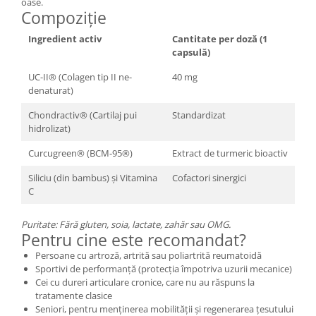
oase.
Compoziție
Ingredient activ
Cantitate per doză (1
capsulă)
UC-II® (Colagen tip II ne-
40 mg
denaturat)
Chondractiv® (Cartilaj pui
Standardizat
hidrolizat)
Curcugreen® (BCM-95®)
Extract de turmeric bioactiv
Siliciu (din bambus) și Vitamina
Cofactori sinergici
C
Puritate: Fără gluten, soia, lactate, zahăr sau OMG.
Pentru cine este recomandat?
Persoane cu artroză, artrită sau poliartrită reumatoidă
Sportivi de performanță (protecția împotriva uzurii mecanice)
Cei cu dureri articulare cronice, care nu au răspuns la
tratamente clasice
Seniori, pentru menținerea mobilității și regenerarea țesutului