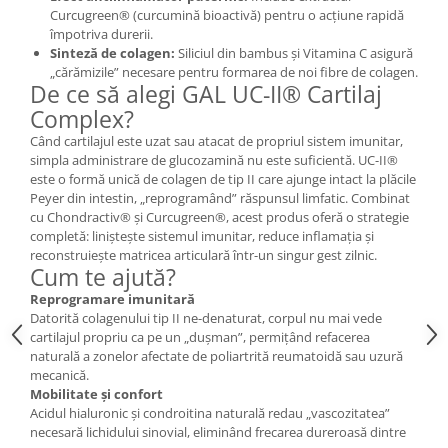
Cătină
Curcugreen® (curcumină bioactivă) pentru o acțiune rapidă
împotriva durerii.
Chlorella
Sinteză de colagen:
Siliciul din bambus și Vitamina C asigură
„cărămizile” necesare pentru formarea de noi fibre de colagen.
Colina
De ce să alegi GAL UC-II® Cartilaj
Electroliti
Complex?
Produse Apicole
Când cartilajul este uzat sau atacat de propriul sistem imunitar,
simpla administrare de glucozamină nu este suficientă. UC-II®
Cacao
este o formă unică de colagen de tip II care ajunge intact la plăcile
Peyer din intestin, „reprogramând” răspunsul limfatic. Combinat
cu Chondractiv® și Curcugreen®, acest produs oferă o strategie
completă: liniștește sistemul imunitar, reduce inflamația și
reconstruiește matricea articulară într-un singur gest zilnic.
Cum te ajută?
Reprogramare imunitară
Datorită colagenului tip II ne-denaturat, corpul nu mai vede
cartilajul propriu ca pe un „dușman”, permițând refacerea
naturală a zonelor afectate de poliartrită reumatoidă sau uzură
mecanică.
Mobilitate și confort
Acidul hialuronic și condroitina naturală redau „vascozitatea”
necesară lichidului sinovial, eliminând frecarea dureroasă dintre