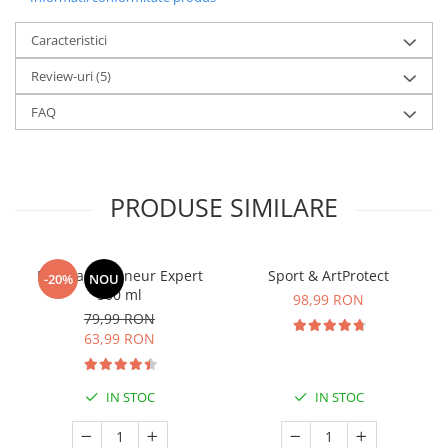
Caracteristici
Review-uri
(5)
FAQ
PRODUSE SIMILARE
Manhaē Draineur Expert
Sport & ArtProtect
-20%
NOU
500 ml
98,99 RON
79,99 RON
63,99 RON
IN STOC
IN STOC