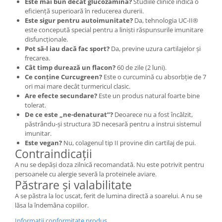
Este mai bun decât glucozamina?
Studiile clinice indică o
eficiență superioară în reducerea durerii.
Este sigur pentru autoimunitate?
Da, tehnologia UC-II®
este concepută special pentru a liniști răspunsurile imunitare
disfuncționale.
Pot să-l iau dacă fac sport?
Da, previne uzura cartilajelor și
frecarea.
Cât timp durează un flacon?
60 de zile (2 luni).
Ce conține Curcugreen?
Este o curcumină cu absorbție de 7
ori mai mare decât turmericul clasic.
Are efecte secundare?
Este un produs natural foarte bine
tolerat.
De ce este „ne-denaturat”?
Deoarece nu a fost încălzit,
păstrându-și structura 3D necesară pentru a instrui sistemul
imunitar.
Este vegan?
Nu, colagenul tip II provine din cartilaj de pui.
Contraindicații
A nu se depăși doza zilnică recomandată. Nu este potrivit pentru
persoanele cu alergie severă la proteinele aviare.
Păstrare și valabilitate
A se păstra la loc uscat, ferit de lumina directă a soarelui. A nu se
lăsa la îndemâna copiilor.
Informatii conformitate produs