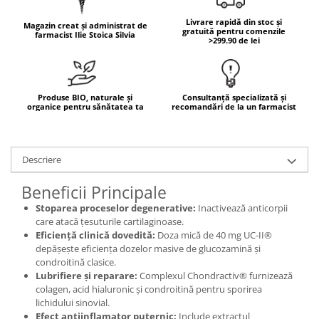
Mary & May
Seleniu
Livrare rapidă din stoc și
Magazin creat și administrat de
gratuită pentru comenzile
farmacist Ilie Stoica Silvia
COSRX
>299.90 de lei
Seminte de in
BIODANCE
Silimarina
OOTD
Spirulina
Cettua
Produse BIO, naturale și
Consultanță specializată și
organice pentru sănătatea ta
recomandări de la un farmacist
Ulei de cocos
Haruharu Wonder
Medicube
Ulei de peste
ARIUL
Ulei MCT
Descriere
Dr. Althea
Vitamina A
DELLA BORN
Beneficii Principale
Vitamina B
Stoparea proceselor degenerative:
Inactivează anticorpii
Vitamina C
care atacă țesuturile cartilaginoase.
Eficiență clinică dovedită:
Doza mică de 40 mg UC-II®
Vitamina D
depășește eficiența dozelor masive de glucozamină și
condroitină clasice.
Vitamina E
Lubrifiere și reparare:
Complexul Chondractiv® furnizează
Vitamina K
colagen, acid hialuronic și condroitină pentru sporirea
lichidului sinovial.
Zinc
Efect antiinflamator puternic:
Include extractul