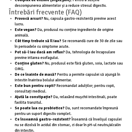
Complex de enzime (DigeZyme):
Pentru a susține
descompunerea alimentelor și a reduce stresul digestiv.
Întrebări frecvente (FAQ)
Provocă arsuri?
Nu, capsula gastro-rezistentă previne acest
lucru.
Este vegan?
Da, produsul nu conține ingrediente de origine
animală.
Cât timp trebuie să îl iau?
Se recomandă cure de 30 de zile sau
în perioadele cu simptome acute.
Pot să-l iau dacă am reflux?
Da, tehnologia de încapsulare
previne iritarea esofagului.
Conține gluten?
Nu, produsul este fără gluten, soia, lactate sau
OMG.
De ce înainte de masă?
Pentru a permite capsulei să ajungă în
intestin înaintea bolului alimentar.
Este bun pentru copii?
Recomandat adulților; pentru copii,
consultați medicul.
Ajută la constipație?
Da, relaxând mușchii intestinali, poate
facilita tranzitul.
Se poate lua cu probiotice?
Da, sunt recomandate împreună
pentru un suport digestiv complet.
Ce înseamnă gastro-rezistent?
Înseamnă că învelișul capsulei
nu se dizolvă în acidul din stomac, ci doar în pH-ul neutru/alcalin
din intestin.