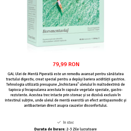
Oase & dinți
Îngrijirea Tenului
Zinc Bisglicinat
Colagen
Piele, păr & unghii
Creme de față
Creatina
Tranzit intestinal
Seruri
Crom
Creme cu SPF
Colesterol & tensiune
Demachiante
Curcumin (Turmeric)
Sănătatea copiilor
Geluri de curățare
Enzime
Performanta sportiva
Ape micelare
Fibre
Sanatate Orala
Tonere
Fier
79,99 RON
Alergii
Măști pentru față
Garcinia
Exfoliante
Anti Intepaturi
GAL Ulei de Mentă Piperată este un remediu avansat pentru sănătatea
tractului digestiv, creat special pentru a depăși bariera acidității gastrice.
Creme pentru ochi
Ghimbir
Tehnologia utilizată presupune „închistarea” uleiului în maltodextrină de
Balsam buze
Ginkgo biloba
tapioca și încapsularea acestuia în capsule vegetale speciale, gastro-
Îngrijirea Corpului
rezistente. Acestea trec intacte prin stomac și se dizolvă exclusiv în
Ginseng
intestinul subțire, unde uleiul de mentă exercită un efect antispasmodic și
Creme de corp
antibacterian direct asupra cauzelor disconfortului.
Glucozamina
Loțiuni
Glutation
Unturi de corp
In stoc
L-Arginina
Uleiuri de corp
Durata de livrare:
2-3 Zile lucratoare