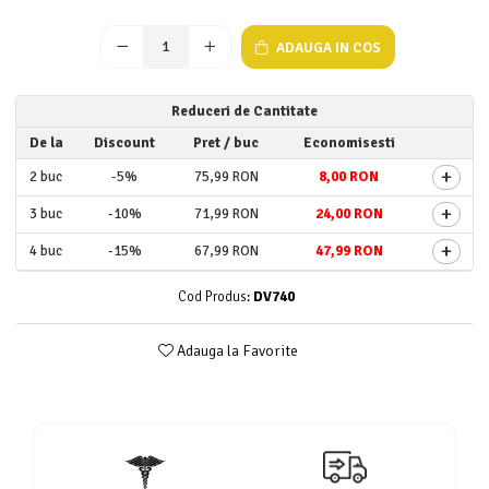
Geluri de duș
L-Carnitina
Scruburi
L-Glutamina
ADAUGA IN COS
Protecție Solară
Lecitina
Creme SPF față
Reduceri de Cantitate
Maca
Creme SPF corp
De la
Discount
Pret
/ buc
Economisesti
Magneziu
Spray SPF
+
2
buc
-5%
75,99 RON
8,00 RON
Miere de Manuka
Uleiuri bronzare
+
3
buc
-10%
71,99 RON
24,00 RON
After Sun
MSM
Acceleratoare bronz
+
Multivitamine
4
buc
-15%
67,99 RON
47,99 RON
Igienă Personală
Omega
Cod Produs:
DV740
Deodorante
Palmier pitic
Mâini și Unghii
Adauga la Favorite
Probiotice
Creme mâini
Proteine din zer (Whey Protein)
Tratamente unghii
Quercetin
Cosmetice coreene
Resveratrol
Beauty of Joseon
Scortisoara
PETITFEE