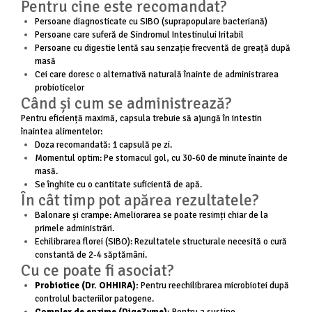
Pentru cine este recomandat?
Persoane diagnosticate cu SIBO (suprapopulare bacteriană)
Persoane care suferă de Sindromul Intestinului Iritabil
Persoane cu digestie lentă sau senzație frecventă de greață după
masă
Cei care doresc o alternativă naturală înainte de administrarea
probioticelor
Când și cum se administrează?
Pentru eficiență maximă, capsula trebuie să ajungă în intestin
înaintea alimentelor:
Doza recomandată: 1 capsulă pe zi.
Momentul optim: Pe stomacul gol, cu 30-60 de minute înainte de
masă.
Se înghite cu o cantitate suficientă de apă.
În cât timp pot apărea rezultatele?
Balonare și crampe: Ameliorarea se poate resimți chiar de la
primele administrări.
Echilibrarea florei (SIBO): Rezultatele structurale necesită o cură
constantă de 2-4 săptămâni.
Cu ce poate fi asociat?
Probiotice (Dr. OHHIRA):
Pentru reechilibrarea microbiotei după
controlul bacteriilor patogene.