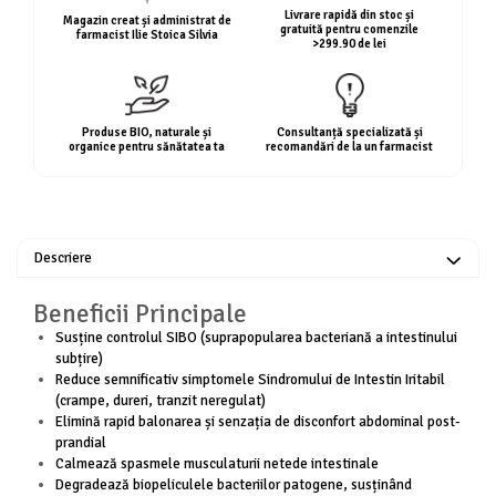
Livrare rapidă din stoc și
Magazin creat și administrat de
Mary & May
gratuită pentru comenzile
Seleniu
farmacist Ilie Stoica Silvia
>299.90 de lei
COSRX
Seminte de in
BIODANCE
Silimarina
OOTD
Produse BIO, naturale și
Consultanță specializată și
Spirulina
Cettua
organice pentru sănătatea ta
recomandări de la un farmacist
Ulei de cocos
Haruharu Wonder
Medicube
Ulei de peste
ARIUL
Ulei MCT
Dr. Althea
Descriere
Vitamina A
DELLA BORN
Vitamina B
Beneficii Principale
Susține controlul SIBO (suprapopularea bacteriană a intestinului
Vitamina C
subțire)
Vitamina D
Reduce semnificativ simptomele Sindromului de Intestin Iritabil
(crampe, dureri, tranzit neregulat)
Vitamina E
Elimină rapid balonarea și senzația de disconfort abdominal post-
prandial
Vitamina K
Calmează spasmele musculaturii netede intestinale
Zinc
Degradează biopeliculele bacteriilor patogene, susținând