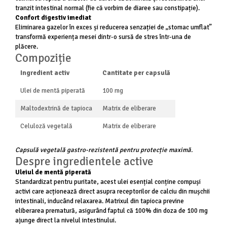
tranzit intestinal normal (fie că vorbim de diaree sau constipație).
Confort digestiv imediat
Eliminarea gazelor în exces și reducerea senzației de „stomac umflat”
transformă experiența mesei dintr-o sursă de stres într-una de
plăcere.
Compoziție
Ingredient activ
Cantitate per capsulă
Ulei de mentă piperată
100 mg
Maltodextrină de tapioca
Matrix de eliberare
Celuloză vegetală
Matrix de eliberare
Capsulă vegetală gastro-rezistentă pentru protecție maximă.
Despre ingredientele active
Uleiul de mentă piperată
Standardizat pentru puritate, acest ulei esențial conține compuși
activi care acționează direct asupra receptorilor de calciu din mușchii
intestinali, inducând relaxarea. Matrixul din tapioca previne
eliberarea prematură, asigurând faptul că 100% din doza de 100 mg
ajunge direct la nivelul intestinului.