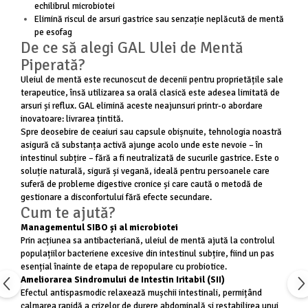
echilibrul microbiotei
Cătină
Elimină riscul de arsuri gastrice sau senzație neplăcută de mentă
Chlorella
pe esofag
De ce să alegi GAL Ulei de Mentă
Colina
Piperată?
Electroliti
Uleiul de mentă este recunoscut de decenii pentru proprietățile sale
terapeutice, însă utilizarea sa orală clasică este adesea limitată de
Produse Apicole
arsuri și reflux. GAL elimină aceste neajunsuri printr-o abordare
Cacao
inovatoare: livrarea țintită.
Spre deosebire de ceaiuri sau capsule obișnuite, tehnologia noastră
asigură că substanța activă ajunge acolo unde este nevoie – în
intestinul subțire – fără a fi neutralizată de sucurile gastrice. Este o
soluție naturală, sigură și vegană, ideală pentru persoanele care
suferă de probleme digestive cronice și care caută o metodă de
gestionare a disconfortului fără efecte secundare.
Cum te ajută?
Managementul SIBO și al microbiotei
Prin acțiunea sa antibacteriană, uleiul de mentă ajută la controlul
populațiilor bacteriene excesive din intestinul subțire, fiind un pas
esențial înainte de etapa de repopulare cu probiotice.
Ameliorarea Sindromului de Intestin Iritabil (SII)
Efectul antispasmodic relaxează mușchii intestinali, permițând
calmarea rapidă a crizelor de durere abdominală și restabilirea unui