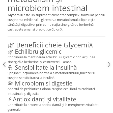
microbiom intestinal
Mary & May
Seleniu
COSRX
GlycemiX
este un supliment alimentar complex, formulat pentru
Seminte de in
BIODANCE
susținerea echilibrului glicemic, a metabolismului lipidic și a
Silimarina
sănătății digestive, prin combinația sinergică de berberină,
OOTD
castravete amar și prebiotice ColonX.
Spirulina
Cettua
Ulei de cocos
Haruharu Wonder
🌿 Beneficii cheie GlycemiX
Medicube
Ulei de peste
🌿 Echilibru glicemic
ARIUL
Ulei MCT
Contribuie la menținerea echilibrului glicemic prin acțiunea
Dr. Althea
sinergică a berberinei și castravetelui amar.
Vitamina A
DELLA BORN
💪 Sensibilitate la insulină
Vitamina B
Sprijină funcționarea normală a metabolismului glucozei și
Vitamina C
susține sensibilitatea la insulină.
🦠 Microbiom și digestie
Vitamina D
Aportul de prebiotice ColonX susține echilibrul microbiotei
Vitamina E
intestinale și digestia.
⚡ Antioxidanți și vitalitate
Vitamina K
Contribuie la protecția antioxidantă și la menținerea vitalității
Zinc
generale.