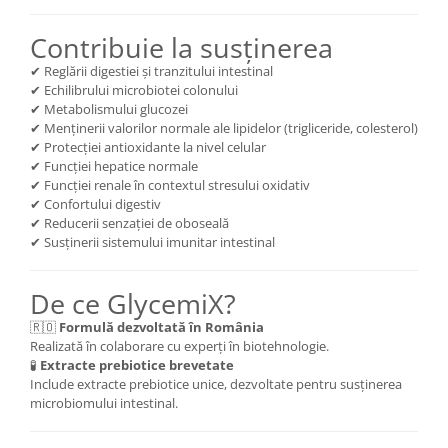
Cătină
Contribuie la susținerea
Chlorella
✔ Reglării digestiei și tranzitului intestinal
Colina
✔ Echilibrului microbiotei colonului
Electroliti
✔ Metabolismului glucozei
✔ Menținerii valorilor normale ale lipidelor (trigliceride, colesterol)
Produse Apicole
✔ Protecției antioxidante la nivel celular
✔ Funcției hepatice normale
Cacao
✔ Funcției renale în contextul stresului oxidativ
✔ Confortului digestiv
✔ Reducerii senzației de oboseală
✔ Susținerii sistemului imunitar intestinal
De ce GlycemiX?
🇷🇴
Formulă dezvoltată în România
Realizată în colaborare cu experți în biotehnologie.
🧪
Extracte prebiotice brevetate
Include extracte prebiotice unice, dezvoltate pentru susținerea
microbiomului intestinal.