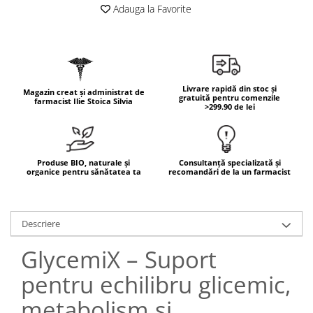
Geluri de duș
L-Carnitina
Adauga la Favorite
Scruburi
L-Glutamina
Protecție Solară
Lecitina
Creme SPF față
Maca
Creme SPF corp
Livrare rapidă din stoc și
Magazin creat și administrat de
Magneziu
gratuită pentru comenzile
Spray SPF
farmacist Ilie Stoica Silvia
>299.90 de lei
Miere de Manuka
Uleiuri bronzare
After Sun
MSM
Acceleratoare bronz
Multivitamine
Produse BIO, naturale și
Consultanță specializată și
organice pentru sănătatea ta
recomandări de la un farmacist
Igienă Personală
Omega
Deodorante
Palmier pitic
Mâini și Unghii
Descriere
Probiotice
Creme mâini
Proteine din zer (Whey Protein)
GlycemiX – Suport
Tratamente unghii
Quercetin
Cosmetice coreene
pentru echilibru glicemic,
Resveratrol
Beauty of Joseon
metabolism și
Scortisoara
PETITFEE