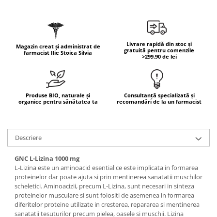
Geluri de duș
L-Carnitina
Scruburi
L-Glutamina
Protecție Solară
Lecitina
Livrare rapidă din stoc și
Creme SPF față
Magazin creat și administrat de
Maca
gratuită pentru comenzile
farmacist Ilie Stoica Silvia
>299.90 de lei
Creme SPF corp
Magneziu
Spray SPF
Miere de Manuka
Uleiuri bronzare
After Sun
MSM
Produse BIO, naturale și
Consultanță specializată și
organice pentru sănătatea ta
recomandări de la un farmacist
Acceleratoare bronz
Multivitamine
Igienă Personală
Omega
Deodorante
Descriere
Palmier pitic
Mâini și Unghii
Probiotice
GNC L-Lizina 1000 mg
Creme mâini
L-Lizina este un aminoacid esential ce este implicata in formarea
Proteine din zer (Whey Protein)
Tratamente unghii
proteinelor dar poate ajuta si prin mentinerea sanatatii muschilor
Quercetin
scheletici. Aminoacizii, precum L-Lizina, sunt necesari in sinteza
Cosmetice coreene
proteinelor musculare si sunt folositi de asemenea in formarea
Resveratrol
Beauty of Joseon
diferitelor proteine utilizate in cresterea, repararea si mentinerea
sanatatii tesuturilor precum pielea, oasele si muschii. Lizina
Scortisoara
PETITFEE