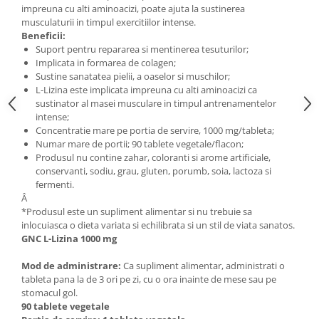
impreuna cu alti aminoacizi, poate ajuta la sustinerea
Mary & May
Seleniu
musculaturii in timpul exercitiilor intense.
Beneficii:
COSRX
Seminte de in
Suport pentru repararea si mentinerea tesuturilor;
BIODANCE
Implicata in formarea de colagen;
Silimarina
OOTD
Sustine sanatatea pielii, a oaselor si muschilor;
Spirulina
L-Lizina este implicata impreuna cu alti aminoacizi ca
Cettua
sustinator al masei musculare in timpul antrenamentelor
Ulei de cocos
Haruharu Wonder
intense;
Medicube
Concentratie mare pe portia de servire, 1000 mg/tableta;
Ulei de peste
Numar mare de portii; 90 tablete vegetale/flacon;
ARIUL
Ulei MCT
Produsul nu contine zahar, coloranti si arome artificiale,
Dr. Althea
conservanti, sodiu, grau, gluten, porumb, soia, lactoza si
Vitamina A
DELLA BORN
fermenti.
Vitamina B
Â
*Produsul este un supliment alimentar si nu trebuie sa
Vitamina C
inlocuiasca o dieta variata si echilibrata si un stil de viata sanatos.
GNC L-Lizina 1000 mg
Vitamina D
Vitamina E
Mod de administrare:
Ca supliment alimentar, administrati o
tableta pana la de 3 ori pe zi, cu o ora inainte de mese sau pe
Vitamina K
stomacul gol.
90 tablete vegetale
Zinc