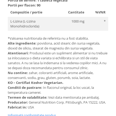
Portia de servire: 1 tableta vegetala
Cătină
Portii per flacon: 90
Chlorella
Compozitie / portie
Cantitate
%VNR
Colina
L-Lizina (L-Lizina
1000 mg
*
Monohidroclorida)
Electroliti
Produse Apicole
*Valoarea nutritionala de referinta nu a fost stabilita.
Alte ingrediente:
povidona, acid stearic din sursa vegetala,
Cacao
dioxid de siliciu, stearat de magneziu din sursa vegetala.
Atentionari
:
Produsul este un supliment alimentar si nu trebuie
sa inlocuiasca o dieta variata si echilibrata si un stil de viata
sanatos. A nu se lasa la indemana si la vederea copiilor mici. A nu
se depasi doza recomandata pentru consumul zilnic.
Nu contine:
zahar, coloranti artificiali, arome artificiale,
conservanti, sodiu, grau, gluten, porumb, soia, lactate.
KO – Certifiat Kosher Vegetarian.
Conditii de pastrare:
In flaconul original, la loc uscat, la
temperatura camerei.
Termen de valabilitate:
Vezi data mentionata pe ambalaj.
Producator:
General Nutrition Corp. Pittsburgh, PA 15222, USA.
Fabricat in:
USA
Informatii conformitate produs