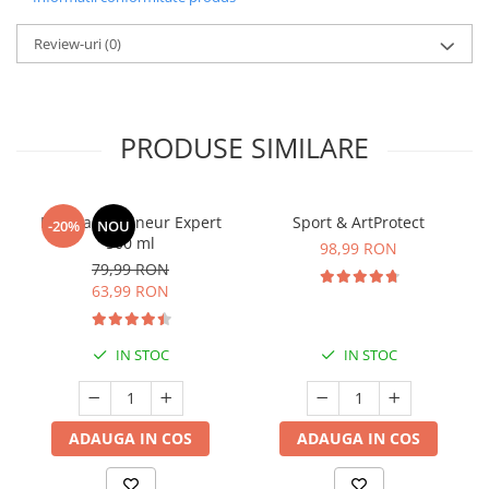
Review-uri
(0)
PRODUSE SIMILARE
Manhaē Draineur Expert
Sport & ArtProtect
-20%
NOU
500 ml
98,99 RON
79,99 RON
63,99 RON
IN STOC
IN STOC
ADAUGA IN COS
ADAUGA IN COS