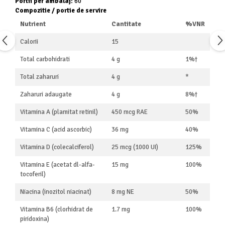
Portii per ambalaj:
60
Cătină
Compozitie / portie de servire
Chlorella
Nutrient
Cantitate
%VNR
Colina
Calorii
15
Electroliti
Total carbohidrati
4 g
1%†
Produse Apicole
Total zaharuri
4 g
*
Cacao
Zaharuri adaugate
4 g
8%†
Vitamina A (plamitat retinil)
450 mcg RAE
50%
Vitamina C (acid ascorbic)
36 mg
40%
Vitamina D (colecalciferol)
25 mcg (1000 UI)
125%
Vitamina E (acetat dl-alfa-
15 mg
100%
tocoferil)
Niacina (inozitol niacinat)
8 mg NE
50%
Vitamina B6 (clorhidrat de
1.7 mg
100%
piridoxina)