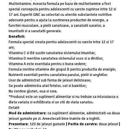
Multivitamine. Aceasta formula pe baza de multivitamine a fost
Mary & May
Seleniu
special conceputa pentru adolescenti cu varste cuprinse intre 12 si
COSRX
17 ani. Expertii GNC au selectat cu atentie substantele nutritive
Seminte de in
adecvate pentru a ajuta la sustinerea productiei de energie, a
BIODANCE
functiei musculare, a pielii sanatoase, a sanatatii oaselor, a
Silimarina
OOTD
imunitatii si a sanatatii generale.
Spirulina
Beneficii:
Cettua
Formula special creata pentru adolescenti cu varste intre 12 si 17
Ulei de cocos
Haruharu Wonder
ani;
Medicube
Ulei de peste
Vitamina C si B6 sustin sanatatea sistemului imunitar;
Vitamina D mentine sanatatea sistemului osos si a dintilor;
ARIUL
Ulei MCT
Vitamina A este esentiala pentru o buna vedere;
Dr. Althea
Formula contine vitamine din grupul B pentru productia de energie;
Vitamina A
DELLA BORN
Nutrienti esentiali pentru sanatatea parului, pielii si unghiilor.
Vitamina B
Usor de administrat sub forma de jeleuri delicioase;
Se poate administra atat fetelor, cat si baietilor;
Vitamina C
Nu contine gluten, oua si soia.
*Produsul este un supliment alimentar si nu trebuie sa inlocuiasca o
Vitamina D
dieta variata si echilibrata si un stil de viata sanatos.
Vitamina E
Detalii
Mod de administrare:
ca supliment alimentar, administrati-va doua
Vitamina K
jeleuri gumate pe zi. Amestecati bine inainte de a inghiti.
Prezentare:
120 de jeleuri gumate
|
Portie de servire:
doua jeleuri
|
Zinc