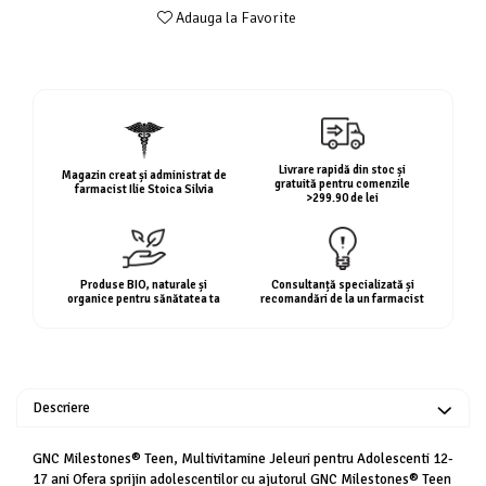
Geluri de duș
L-Carnitina
Adauga la Favorite
Scruburi
L-Glutamina
Protecție Solară
Lecitina
Creme SPF față
Maca
Creme SPF corp
Magneziu
Spray SPF
Livrare rapidă din stoc și
Magazin creat și administrat de
Miere de Manuka
gratuită pentru comenzile
Uleiuri bronzare
farmacist Ilie Stoica Silvia
>299.90 de lei
After Sun
MSM
Acceleratoare bronz
Multivitamine
Igienă Personală
Omega
Produse BIO, naturale și
Consultanță specializată și
organice pentru sănătatea ta
recomandări de la un farmacist
Deodorante
Palmier pitic
Mâini și Unghii
Probiotice
Creme mâini
Proteine din zer (Whey Protein)
Tratamente unghii
Descriere
Quercetin
Cosmetice coreene
Resveratrol
Beauty of Joseon
GNC Milestones® Teen, Multivitamine Jeleuri pentru Adolescenti 12-
17 ani Ofera sprijin adolescentilor cu ajutorul GNC Milestones® Teen
Scortisoara
PETITFEE