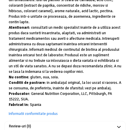
din urmatoarele: ulei de palmier si ceara de carnauba, acid citric,
coloranti (extract de paprika, concentrat de ridiche, morcov si
hibiscus, colorant caramel), arome naturale, acid lactic, pectina.
Produs intr-o unitate ce proceseaza, de asemenea, ingrediente ce
contin lapte.
Atentionari:
consultati un medic specialist inainte de a utiliza acest
produs daca sunteti insarcinata, alaptati, va administrati un
tratament medicamentos sau aveti o afectiune medicala. Intrerupeti
administrarea cu doua saptamani inaintea oricarei interventii
chirurgicale. Informati medicul de continutul de biotina al produsului
inaintea oricarui test de laborator. Produsul este un supliment
alimentar si nu trebuie sa inlocuiasca o dieta variata si echilibrata si
un stil de viata sanatos. A nu se depasi doza recomandata zilnic. A nu
se lasa la indemana si la vederea copiilor mici.
Nu contine:
gluten, oua, soia.
Conditii de pastrare:
in ambalajul original, la loc uscat si racoros. A
se consuma, de preferinta, inainte de sfarsitul: vezi pe ambalaj.
Producator:
General Nutrition Corporation, LLC, Pittsburgh, PA
15222, SUA.
Fabricat in:
Spania
Informatii conformitate produs
Review-uri
(0)