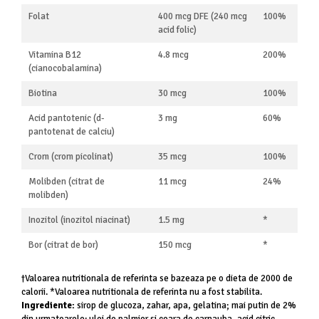
Folat
400 mcg DFE (240 mcg
100%
acid folic)
Vitamina B12
4.8 mcg
200%
(cianocobalamina)
Biotina
30 mcg
100%
Acid pantotenic (d-
3 mg
60%
pantotenat de calciu)
Crom (crom picolinat)
35 mcg
100%
Molibden (citrat de
11 mcg
24%
molibden)
Inozitol (inozitol niacinat)
1.5 mg
*
Bor (citrat de bor)
150 mcg
*
†Valoarea nutritionala de referinta se bazeaza pe o dieta de 2000 de
calorii. *Valoarea nutritionala de referinta nu a fost stabilita.
Ingrediente:
sirop de glucoza, zahar, apa, gelatina; mai putin de 2%