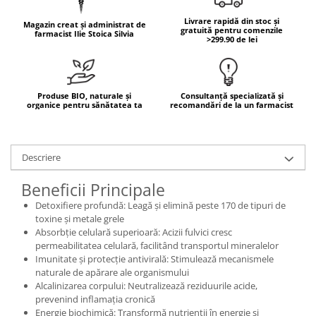
Mary & May
Seleniu
Livrare rapidă din stoc și
Magazin creat și administrat de
gratuită pentru comenzile
farmacist Ilie Stoica Silvia
COSRX
>299.90 de lei
Seminte de in
BIODANCE
Silimarina
OOTD
Spirulina
Cettua
Produse BIO, naturale și
Consultanță specializată și
organice pentru sănătatea ta
recomandări de la un farmacist
Ulei de cocos
Haruharu Wonder
Medicube
Ulei de peste
ARIUL
Ulei MCT
Descriere
Dr. Althea
Vitamina A
DELLA BORN
Beneficii Principale
Vitamina B
Detoxifiere profundă: Leagă și elimină peste 170 de tipuri de
Vitamina C
toxine și metale grele
Absorbție celulară superioară: Acizii fulvici cresc
Vitamina D
permeabilitatea celulară, facilitând transportul mineralelor
Imunitate și protecție antivirală: Stimulează mecanismele
Vitamina E
naturale de apărare ale organismului
Vitamina K
Alcalinizarea corpului: Neutralizează reziduurile acide,
prevenind inflamația cronică
Zinc
Energie biochimică: Transformă nutrienții în energie și