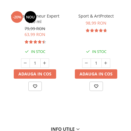
Manhaē Draineur Expert
Sport & ArtProtect
-20%
NOU
500 ml
98,99 RON
79,99 RON
63,99 RON
IN STOC
IN STOC
ADAUGA IN COS
ADAUGA IN COS
INFO UTILE