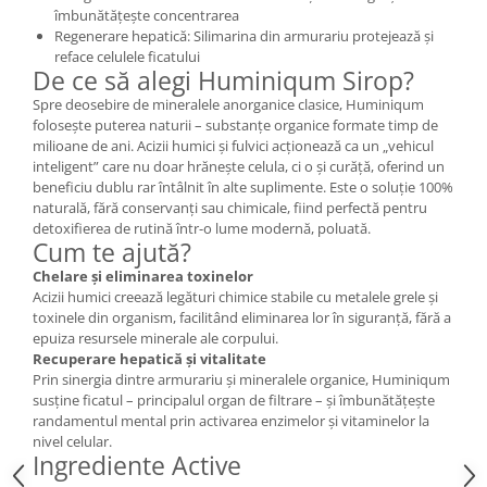
îmbunătățește concentrarea
Cătină
Regenerare hepatică: Silimarina din armurariu protejează și
Chlorella
reface celulele ficatului
De ce să alegi Huminiqum Sirop?
Colina
Spre deosebire de mineralele anorganice clasice, Huminiqum
Electroliti
folosește puterea naturii – substanțe organice formate timp de
milioane de ani. Acizii humici și fulvici acționează ca un „vehicul
Produse Apicole
inteligent” care nu doar hrănește celula, ci o și curăță, oferind un
Cacao
beneficiu dublu rar întâlnit în alte suplimente. Este o soluție 100%
naturală, fără conservanți sau chimicale, fiind perfectă pentru
detoxifierea de rutină într-o lume modernă, poluată.
Cum te ajută?
Chelare și eliminarea toxinelor
Acizii humici creează legături chimice stabile cu metalele grele și
toxinele din organism, facilitând eliminarea lor în siguranță, fără a
epuiza resursele minerale ale corpului.
Recuperare hepatică și vitalitate
Prin sinergia dintre armurariu și mineralele organice, Huminiqum
susține ficatul – principalul organ de filtrare – și îmbunătățește
randamentul mental prin activarea enzimelor și vitaminelor la
nivel celular.
Ingrediente Active