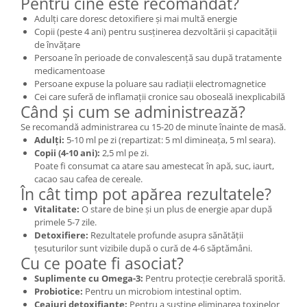
Pentru cine este recomandat?
Adulți care doresc detoxifiere și mai multă energie
Copii (peste 4 ani) pentru susținerea dezvoltării și capacității
de învățare
Persoane în perioade de convalescență sau după tratamente
medicamentoase
Persoane expuse la poluare sau radiații electromagnetice
Cei care suferă de inflamații cronice sau oboseală inexplicabilă
Când și cum se administrează?
Se recomandă administrarea cu 15-20 de minute înainte de masă.
Adulți:
5-10 ml pe zi (repartizat: 5 ml dimineața, 5 ml seara).
Copii (4-10 ani):
2,5 ml pe zi.
Poate fi consumat ca atare sau amestecat în apă, suc, iaurt,
cacao sau cafea de cereale.
În cât timp pot apărea rezultatele?
Vitalitate:
O stare de bine și un plus de energie apar după
primele 5-7 zile.
Detoxifiere:
Rezultatele profunde asupra sănătății
țesuturilor sunt vizibile după o cură de 4-6 săptămâni.
Cu ce poate fi asociat?
Suplimente cu Omega-3:
Pentru protecție cerebrală sporită.
Probiotice:
Pentru un microbiom intestinal optim.
Ceaiuri detoxifiante:
Pentru a susține eliminarea toxinelor