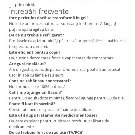
prin rinichi.
Întrebări frecvente
Este periculos dacă se transformă în gel?
Nu, este un proces natural al substanțelor humice. Adăugați
puțină apă și agitați bine.
De ce nu trebuie refrigerat?
Produsele cu acizi humici își păstrează proprietățile cel mai bine la
temperatura camerei.
Este eficient pentru copii?
Da, susține dezvoltarea fizică și capacitatea de concentrare.
Are gust neplăcut?
Are un gust specific de pământ/humus, dar poate fi amestecat
ușor în apă cu lămâie sau iaurt.
Conține zahăr sau conservanți?
Nu, formula este 100% naturală.
Cât timp ajunge un flacon?
Pentru un adult (doza minimă), flaconul ajunge pentru 50 de zile.
Poate fi luat în sarcină?
Consultați medicul specialist înainte de utilizare.
Este util după tratamente medicamentoase?
Da, este excelent pentru curățarea reziduurilor lăsate de
medicamente.
De ce trebuie ferit de radiații (TV/PC)?