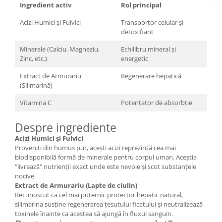
Ingredient activ
Rol principal
Acizi Humici și Fulvici
Transportor celular și
detoxifiant
Minerale (Calciu, Magneziu,
Echilibru mineral și
Zinc, etc.)
energetic
Extract de Armurariu
Regenerare hepatică
(Silimarină)
Vitamina C
Potențator de absorbție
Despre ingrediente
Acizi Humici și Fulvici
Proveniți din humus pur, acești acizi reprezintă cea mai
biodisponibilă formă de minerale pentru corpul uman. Aceștia
"livrează" nutrienții exact unde este nevoie și scot substanțele
nocive.
Extract de Armurariu (Lapte de ciulin)
Recunoscut ca cel mai puternic protector hepatic natural,
silimarina susține regenerarea țesutului ficatului și neutralizează
toxinele înainte ca acestea să ajungă în fluxul sanguin.