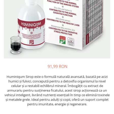
Oase & dinți
Îngrijirea Tenului
Colagen
Zinc Bisglicinat
Piele, păr & unghii
Creme de față
Creatina
Tranzit intestinal
Seruri
Crom
Creme cu SPF
Colesterol & tensiune
Demachiante
Curcumin (Turmeric)
Sănătatea copiilor
Geluri de curățare
Enzime
Performanta sportiva
Ape micelare
Fibre
Sanatate Orala
Tonere
Fier
Alergii
Măști pentru față
Garcinia
Exfoliante
Anti Intepaturi
91,99 RON
Creme pentru ochi
Ghimbir
Balsam buze
Huminiqum Sirop este o formulă naturală avansată, bazată pe acizi
Ginkgo biloba
humici și fulvici, concepută pentru a detoxifia organismul la nivel
Îngrijirea Corpului
Ginseng
celular și a restabili echilibrul mineral. Îmbogățit cu extract de
Creme de corp
armurariu pentru susținerea ficatului, acest sirop acționează ca un
Glucozamina
vehicul inteligent, livrând nutrienți esențiali în timp ce elimină toxinele
Loțiuni
și metalele grele. Ideal pentru adulți și copii, oferă un suport complet
Glutation
Unturi de corp
pentru imunitate, energie și regenerare.
L-Arginina
Uleiuri de corp