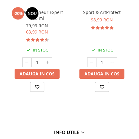
Manhaē Draineur Expert
Sport & ArtProtect
-20%
NOU
500 ml
98,99 RON
79,99 RON
63,99 RON
IN STOC
IN STOC
ADAUGA IN COS
ADAUGA IN COS
INFO UTILE