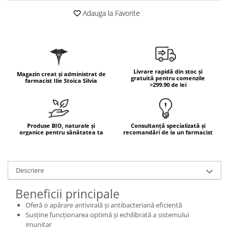
Mary & May
Adauga la Favorite
Seleniu
COSRX
Seminte de in
BIODANCE
Silimarina
OOTD
Spirulina
Cettua
Livrare rapidă din stoc și
Magazin creat și administrat de
Ulei de cocos
gratuită pentru comenzile
Haruharu Wonder
farmacist Ilie Stoica Silvia
>299.90 de lei
Medicube
Ulei de peste
ARIUL
Ulei MCT
Dr. Althea
Vitamina A
Produse BIO, naturale și
Consultanță specializată și
DELLA BORN
organice pentru sănătatea ta
recomandări de la un farmacist
Vitamina B
Vitamina C
Descriere
Vitamina D
Vitamina E
Beneficii principale
Vitamina K
Oferă o apărare antivirală și antibacteriană eficientă
Susține funcționarea optimă și echilibrată a sistemului
Zinc
imunitar