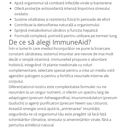
Ajută organismul să combată infecțiile virale și bacteriene
Cătină
Oferă protecție antioxidantă intensă împotriva stresului
Chlorella
oxidativ
Susține vitalitatea și rezistența fizică în perioade de efort
Colina
Contribuie la detoxifierea naturală a organismului
Sprijină metabolismul sănătos și funcția hepatică
Electroliti
Formulă complexă, potrivită pentru utilizare pe termen lung
Produse Apicole
De ce să alegi ImmuneAid?
Într-o lume în care mediul înconjurător ne pune la încercare
Cacao
constant sănătatea, sistemul imunitar are nevoie de mai mult
decât o simplă vitamină. ImmuneAid propune o abordare
holistică, integrând 19 plante medicinale cu roluri
complementare, selectate special pentru a crea un mediu ostil
agenților patogeni și pentru a fortifica resursele interne ale
corpului.
Diferențiatorul nostru este complexitatea formulei: nu ne
rezumăm la un singur nutrient, ci oferim un spectru larg de
adaptogeni (precum Ashwagandha), imunomodulatori (precum
Guduchi) și agenți purificatori (precum Neem sau Usturoi).
Această sinergie unică ajută la „antrenarea” imunității,
asigurându-te că organismul tău este pregătit să facă față
schimbărilor climatice, stresului și amenințărilor virale, fără a
perturba echilibrul natural.