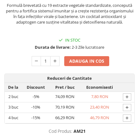
Geluri de duș
L-Carnitina
Formulă brevetată cu 19 extracte vegetale standardizate, concepută
pentru a fortifica sistemul imunitar și a crește rezistența organismului
Scruburi
L-Glutamina
în fața infecțiilor virale și bacteriene. Un cocktail antioxidant și
Protecție Solară
adaptogen care susține vitalitatea și detoxifierea naturală.
Lecitina
Creme SPF față
Maca
Creme SPF corp
IN STOC
Magneziu
Spray SPF
Durata de livrare:
2-3 Zile lucratoare
Miere de Manuka
Uleiuri bronzare
ADAUGA IN COS
After Sun
MSM
Acceleratoare bronz
Multivitamine
Igienă Personală
Reduceri de Cantitate
Omega
Deodorante
De la
Discount
Pret
/ buc
Economisesti
Palmier pitic
Mâini și Unghii
+
2
buc
-5%
74,09 RON
7,80 RON
Probiotice
Creme mâini
+
3
buc
-10%
70,19 RON
23,40 RON
Proteine din zer (Whey Protein)
Tratamente unghii
+
4
buc
-15%
66,29 RON
46,79 RON
Quercetin
Cosmetice coreene
Resveratrol
Beauty of Joseon
Cod Produs:
AM21
Scortisoara
PETITFEE