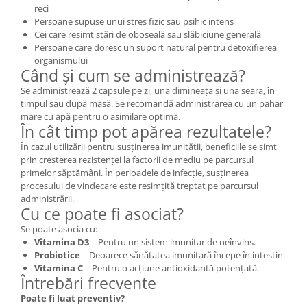
reci
Persoane supuse unui stres fizic sau psihic intens
Cei care resimt stări de oboseală sau slăbiciune generală
Persoane care doresc un suport natural pentru detoxifierea
organismului
Când și cum se administrează?
Se administrează 2 capsule pe zi, una dimineața și una seara, în
timpul sau după masă. Se recomandă administrarea cu un pahar
mare cu apă pentru o asimilare optimă.
În cât timp pot apărea rezultatele?
În cazul utilizării pentru susținerea imunității, beneficiile se simt
prin creșterea rezistenței la factorii de mediu pe parcursul
primelor săptămâni. În perioadele de infecție, susținerea
procesului de vindecare este resimțită treptat pe parcursul
administrării.
Cu ce poate fi asociat?
Se poate asocia cu:
Vitamina D3
– Pentru un sistem imunitar de neînvins.
Probiotice
– Deoarece sănătatea imunitară începe în intestin.
Vitamina C
– Pentru o acțiune antioxidantă potențată.
Întrebări frecvente
Poate fi luat preventiv?