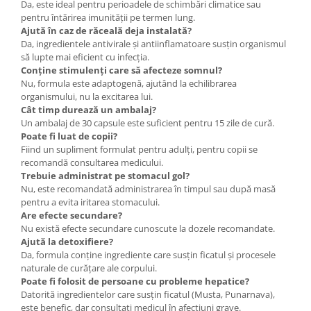
Da, este ideal pentru perioadele de schimbări climatice sau
pentru întărirea imunității pe termen lung.
Ajută în caz de răceală deja instalată?
Da, ingredientele antivirale și antiinflamatoare susțin organismul
să lupte mai eficient cu infecția.
Conține stimulenți care să afecteze somnul?
Nu, formula este adaptogenă, ajutând la echilibrarea
organismului, nu la excitarea lui.
Cât timp durează un ambalaj?
Un ambalaj de 30 capsule este suficient pentru 15 zile de cură.
Poate fi luat de copii?
Fiind un supliment formulat pentru adulți, pentru copii se
recomandă consultarea medicului.
Trebuie administrat pe stomacul gol?
Nu, este recomandată administrarea în timpul sau după masă
pentru a evita iritarea stomacului.
Are efecte secundare?
Nu există efecte secundare cunoscute la dozele recomandate.
Ajută la detoxifiere?
Da, formula conține ingrediente care susțin ficatul și procesele
naturale de curățare ale corpului.
Poate fi folosit de persoane cu probleme hepatice?
Datorită ingredientelor care susțin ficatul (Musta, Punarnava),
este benefic, dar consultați medicul în afecțiuni grave.