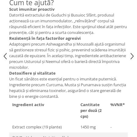
Cum te ajută?
Scut imunitar proactiv
Datorită extractului de Guduchi și Busuioc Sfânt, produsul
acționează ca un imunomodulator, „reînvățând” corpul să
răspundă eficient în fața infecțiilor. Este sprijinul ideal atât pentru
prevenție, cât și pentru a scurta convalescența.
Rezistență în fața factorilor agresivi
Adaptogeni precum Ashwagandha și Moussalli ajută organismul
să gestioneze stresul fizic și psihic, prevenind scăderea imunității
cauzată de epuizare. În același timp, ingredientele antibacteriene
precum Usturoiul și Neemul oferă o barieră directă împotriva
microbilor.
Detoxifiere și vitalitate
Un ficat sănătos este esențial pentru o imunitate puternică.
Ingrediente precum Curcuma, Musta și Punarnava susțin funcția
hepatică și eliminarea toxinelor, asigurând o stare generală de
bine și o energie constantă.
Ingredient activ
Cantitate
%VNR*
per doză (2
cps)
Extract complex (19 plante)
1450 mg
-