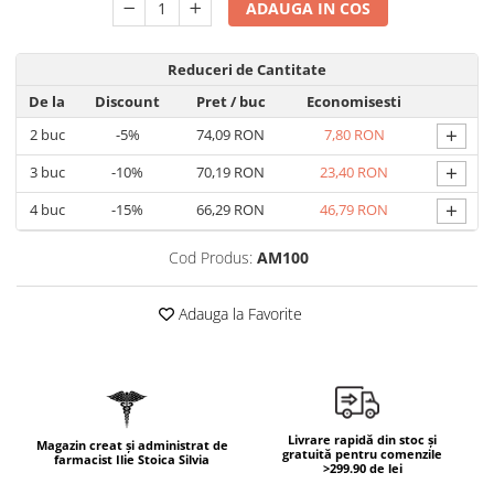
ADAUGA IN COS
Geluri de duș
L-Carnitina
Scruburi
L-Glutamina
Protecție Solară
Reduceri de Cantitate
Lecitina
De la
Discount
Pret
/ buc
Economisesti
Creme SPF față
Maca
+
Creme SPF corp
2
buc
-5%
74,09 RON
7,80 RON
Magneziu
Spray SPF
+
3
buc
-10%
70,19 RON
23,40 RON
Miere de Manuka
Uleiuri bronzare
+
4
buc
-15%
66,29 RON
46,79 RON
After Sun
MSM
Acceleratoare bronz
Multivitamine
Cod Produs:
AM100
Igienă Personală
Omega
Deodorante
Adauga la Favorite
Palmier pitic
Mâini și Unghii
Probiotice
Creme mâini
Proteine din zer (Whey Protein)
Tratamente unghii
Quercetin
Cosmetice coreene
Livrare rapidă din stoc și
Magazin creat și administrat de
gratuită pentru comenzile
Resveratrol
farmacist Ilie Stoica Silvia
Beauty of Joseon
>299.90 de lei
Scortisoara
PETITFEE