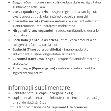
Guggul (Commiphora mukul)
– reduce durerea, rigiditatea
și inflamația articulară
Cissus quadrangularis
– susține regenerarea cartilajului,
crește absorbția calciului, întărește oasele și mușchii
Boswellia serrata (Tămâie indiană)
– efect antiinflamator
și antireumatic, îmbunătățește mobilitatea
Nirgundi (Vitex negundo)
– reduce umflăturile și durerile
reumatice
Gotu kola (Centella asiatica)
– stimulează producția de
colagen și refacerea cartilajului
Guduchi (Tinospora cordifolia)
– imunomodulator,
antioxidant, susține longevitatea articulară
Curcumă (Curcuma longa)
– proprietăți antiinflamatorii și
analgezice
Piper negru (Piper nigrum)
– îmbunătățește absorbția
ingredientelor active
Informații suplimentare
Cantitate netă:
30 capsule vegane / 21 g
Supliment alimentar – nu înlocuiește o alimentație variată și
un stil de viață sănătos
Produs fabricat în India de
Sahajanand Life Sciences
.