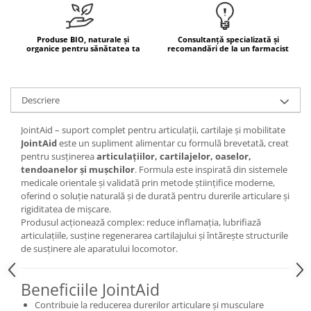
Mary & May
Seleniu
COSRX
Produse BIO, naturale și
Consultanță specializată și
Seminte de in
organice pentru sănătatea ta
recomandări de la un farmacist
BIODANCE
Silimarina
OOTD
Spirulina
Cettua
Descriere
Ulei de cocos
Haruharu Wonder
Medicube
Ulei de peste
JointAid – suport complet pentru articulații, cartilaje și mobilitate
JointAid
este un supliment alimentar cu formulă brevetată, creat
ARIUL
Ulei MCT
pentru susținerea
articulațiilor, cartilajelor, oaselor,
Dr. Althea
tendoanelor și mușchilor
. Formula este inspirată din sistemele
Vitamina A
DELLA BORN
medicale orientale și validată prin metode științifice moderne,
Vitamina B
oferind o soluție naturală și de durată pentru durerile articulare și
rigiditatea de mișcare.
Vitamina C
Produsul acționează complex: reduce inflamația, lubrifiază
Vitamina D
articulațiile, susține regenerarea cartilajului și întărește structurile
de susținere ale aparatului locomotor.
Vitamina E
Vitamina K
Beneficiile JointAid
Zinc
Contribuie la reducerea durerilor articulare și musculare