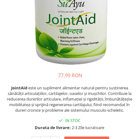
Oase & dinți
Îngrijirea Tenului
Colagen
Zinc Bisglicinat
Piele, păr & unghii
Creme de față
Creatina
Tranzit intestinal
Seruri
Crom
Creme cu SPF
Colesterol & tensiune
Demachiante
Curcumin (Turmeric)
Sănătatea copiilor
Geluri de curățare
Enzime
Performanta sportiva
Ape micelare
Fibre
Sanatate Orala
Tonere
Fier
Alergii
Măști pentru față
77,99 RON
Garcinia
Exfoliante
Anti Intepaturi
Creme pentru ochi
Ghimbir
JointAid
este un supliment alimentar natural pentru susținerea
Balsam buze
sănătății articulațiilor, cartilajelor, oaselor și mușchilor. Contribuie la
Ginkgo biloba
reducerea durerilor articulare, inflamației și rigidității, îmbunătățește
Îngrijirea Corpului
Ginseng
mobilitatea și sprijină regenerarea cartilajului, fiind recomandat în
Creme de corp
dureri cronice și probleme ale sistemului musculo-scheletic.
Glucozamina
Loțiuni
IN STOC
Glutation
Unturi de corp
Durata de livrare:
2-3 Zile lucratoare
L-Arginina
Uleiuri de corp