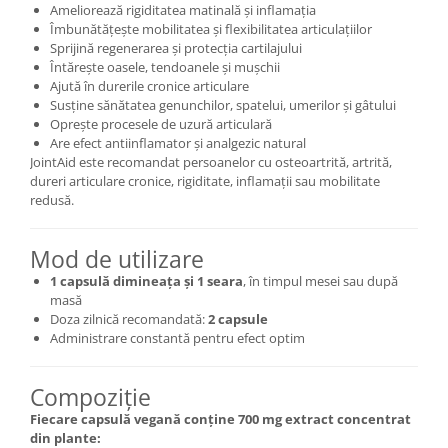
Ameliorează rigiditatea matinală și inflamația
Cătină
Îmbunătățește mobilitatea și flexibilitatea articulațiilor
Chlorella
Sprijină regenerarea și protecția cartilajului
Întărește oasele, tendoanele și mușchii
Colina
Ajută în durerile cronice articulare
Susține sănătatea genunchilor, spatelui, umerilor și gâtului
Electroliti
Oprește procesele de uzură articulară
Produse Apicole
Are efect antiinflamator și analgezic natural
JointAid este recomandat persoanelor cu osteoartrită, artrită,
Cacao
dureri articulare cronice, rigiditate, inflamații sau mobilitate
redusă.
Mod de utilizare
1 capsulă dimineața și 1 seara
, în timpul mesei sau după
masă
Doza zilnică recomandată:
2 capsule
Administrare constantă pentru efect optim
Compoziție
Fiecare capsulă vegană conține 700 mg extract concentrat
din plante: