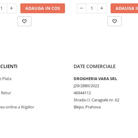
ADAUGA IN COS
ADAUGA I
CLIENTI
DATE COMERCIALE
 Plata
DROGHERIA VARA SRL
J29/2880/2022
e Retur
46944112
Strada I.l. Caragiale nr. 62
a online a litigiilor
Blejoi, Prahova