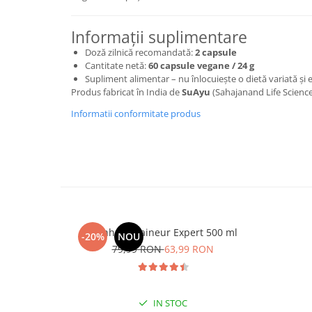
Cătină
Chlorella
Informații suplimentare
Doză zilnică recomandată:
2 capsule
Colina
Cantitate netă:
60 capsule vegane / 24 g
Electroliti
Supliment alimentar – nu înlocuiește o dietă variată și e
Produs fabricat în India de
SuAyu
(Sahajanand Life Science
Produse Apicole
Informatii conformitate produs
Cacao
Manhaē Draineur Expert 500 ml
-20%
NOU
79,99 RON
63,99 RON
IN STOC