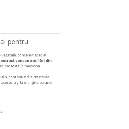
al pentru
 vegetală, conceput special
e
extract concentrat 10:1 din
 recunoscută în medicina
.
ulin, contribuind la creșterea
i acestora și la menținerea unei
ivi