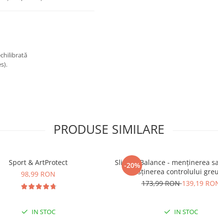
chilibrată
s).
PRODUSE SIMILARE
Sport & ArtProtect
SlimProBalance - menținerea sați
-20%
susținerea controlului greu
98,99 RON
173,99 RON
139,19 RO
IN STOC
IN STOC