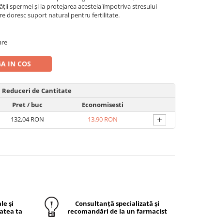
ății spermei și la protejarea acesteia împotriva stresului
e doresc suport natural pentru fertilitate.
are
A IN COS
Reduceri de Cantitate
Pret
/ buc
Economisesti
+
132,04 RON
13,90 RON
le și
Consultanță specializată și
atea ta
recomandări de la un farmacist