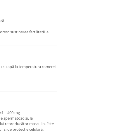
ată
resc susținerea fertilității, a
au cu apă la temperatura camerei
0:1 – 400 mg
de spermatozoizi, la
ului reproducător masculin. Este
r și de protecție celulară.