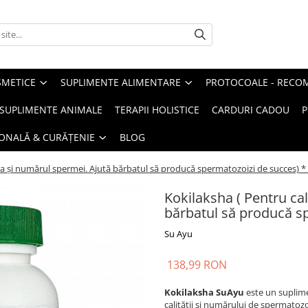
METICE
SUPLIMENTE ALIMENTARE
PROTOCOALE - RECO
I SUPLIMENTE ANIMALE
TERAPII HOLISTICE
CARDURI CADOU
P
SONALĂ & CURĂȚENIE
BLOG
ea și numărul spermei. Ajută bărbatul să producă spermatozoizi de succes) *
Kokilaksha ( Pentru ca
bărbatul să producă s
Su Ayu
138,99 RON
Kokilaksha SuAyu
este un suplime
calității și numărului de spermatoz