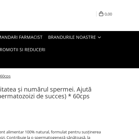
0,00
MANDARI FARMACIST
BRANDURILE NOASTRE
ROMOTII SI REDUCERI
 60cps
litatea și numărul spermei. Ajută
permatozoizi de succes) * 60cps
nt alimentar 100% natural, formulat pentru susținerea
oizi. Contribuie la o spermatogeneză sănătoasă, la