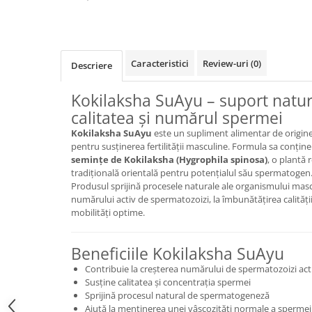
Geluri de duș
L-Carnitina
Scruburi
L-Glutamina
Protecție Solară
Lecitina
Caracteristici
Review-uri
(0)
Creme SPF față
Descriere
Maca
Creme SPF corp
Magneziu
Kokilaksha SuAyu – suport natur
Spray SPF
calitatea și numărul spermei
Miere de Manuka
Uleiuri bronzare
Kokilaksha SuAyu
este un supliment alimentar de origine
After Sun
MSM
pentru susținerea fertilității masculine. Formula sa conțin
Acceleratoare bronz
Multivitamine
semințe de Kokilaksha (Hygrophila spinosa)
, o plantă
tradițională orientală pentru potențialul său spermatogen
Igienă Personală
Omega
Produsul sprijină procesele naturale ale organismului masc
Deodorante
numărului activ de spermatozoizi, la îmbunătățirea calități
Palmier pitic
mobilități optime.
Mâini și Unghii
Probiotice
Creme mâini
Proteine din zer (Whey Protein)
Beneficiile Kokilaksha SuAyu
Tratamente unghii
Quercetin
Contribuie la creșterea numărului de spermatozoizi act
Cosmetice coreene
Susține calitatea și concentrația spermei
Resveratrol
Beauty of Joseon
Sprijină procesul natural de spermatogeneză
Ajută la menținerea unei vâscozități normale a spermei
Scortisoara
PETITFEE