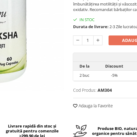
îmbunătățirea motilității și vâscozit
oxidativ. Recomandat bărbaților car
IN STOC
Durata de livrare:
2-3 Zile lucrato
ADAUG
De la
Discount
2
buc
-5%
Cod Produs:
AM304
Adauga la Favorite
Livrare rapidă din stoc și
Produse BIO, natura
gratuită pentru comenzile
organice pentru sănăt
>299.90 de lei