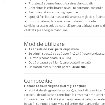
Protejează sperma împotriva stresului oxidativ
Mary & May
Seleniu
Contribuie la echilibrarea nivelului hormonal masculin
COSRX
Recomandat în caz de oligospermie
Seminte de in
Sprijină fertilitatea masculină la vârsta mijlocie și înaint
BIODANCE
Produs natural, fără efecte secundare cunoscute
Silimarina
OOTD
Kokilaksha este o soluție naturală pentru bărbații care își do
Spirulina
vitalității și a energiei masculine.
Cettua
Ulei de cocos
Haruharu Wonder
Mod de utilizare
Medicube
Ulei de peste
ARIUL
1 capsulă de 2 ori pe zi
, după masă
Ulei MCT
Se administrează cu apă ușor încălzită (recomandat) s
Dr. Althea
Vitamina A
Durata recomandată:
3–6 luni
DELLA BORN
După o pauză de 1 lună, cura poate fi reluată
Vitamina B
Un flacon este suficient pentru
30 de zile
Vitamina C
Compoziție
Vitamina D
Fiecare capsulă vegană (400 mg) conține:
Vitamina E
Kokilaksha (Hygrophila spinosa), extract din semințe 1
Vitamina K
Extractul de Kokilaksha contribuie la creșterea producției 
îmbunătățirea motilității și la menținerea sănătății aparat
Zinc
bogat în compuși bioactivi cu rol antioxidant, antiinflamato