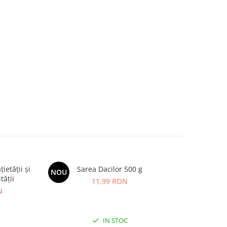
etății și
Sarea Dacilor 500 g
Kids Omeg
NOU
NOU
tății
11,99 RON
N
IN STOC