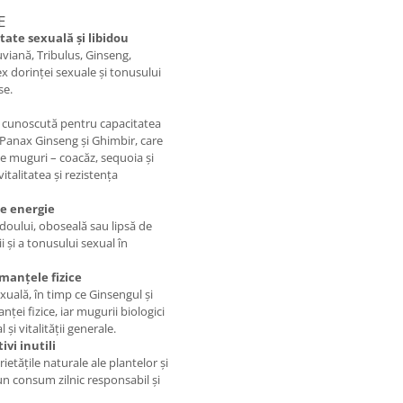
E
tate sexuală și libidou
iană, Tribulus, Ginseng,
ex dorinței sexuale și tonusului
se.
 cunoscută pentru capacitatea
, Panax Ginseng și Ghimbir, care
l de muguri – coacăz, sequoia și
italitatea și rezistența
de energie
doului, oboseală sau lipsă de
ii și a tonusului sexual în
rmanțele fizice
uală, în timp ce Ginsengul și
ței fizice, iar mugurii biologici
i vitalității generale.
vi inutili
etățile naturale ale plantelor și
 un consum zilnic responsabil și