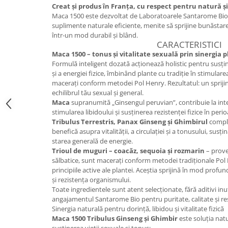
Creat și produs în Franța, cu respect pentru natură ș
Cătină
Maca 1500 este dezvoltat de Laboratoarele Santarome Bio,
Chlorella
suplimente naturale eficiente, menite să sprijine bunăstarea, 
într-un mod durabil și blând.
Colina
CARACTERISTICI
Maca 1500 – tonus și vitalitate sexuală prin sinergia 
Electroliti
Formulă inteligent dozată acționează holistic pentru susține
Produse Apicole
și a energiei fizice, îmbinând plante cu tradiție în stimular
macerați conform metodei Pol Henry. Rezultatul: un spriji
Cacao
echilibrul tău sexual și general.
Maca
supranumită „Ginsengul peruvian”, contribuie la inte
stimularea libidoului și susținerea rezistenței fizice în peri
Tribulus Terrestris, Panax Ginseng și Ghimbirul
comple
benefică asupra vitalității, a circulației și a tonusului, susț
starea generală de energie.
Trioul de muguri – coacăz, sequoia și rozmarin
– prove
sălbatice, sunt macerați conform metodei tradiționale Pol 
principiile active ale plantei. Aceștia sprijină în mod profun
și rezistența organismului.
Toate ingredientele sunt atent selecționate, fără aditivi inu
angajamentul Santarome Bio pentru puritate, calitate și re
Sinergia naturală pentru dorință, libidou și vitalitate fizică
Maca 1500 Tribulus Ginseng și Ghimbir
este soluția nat