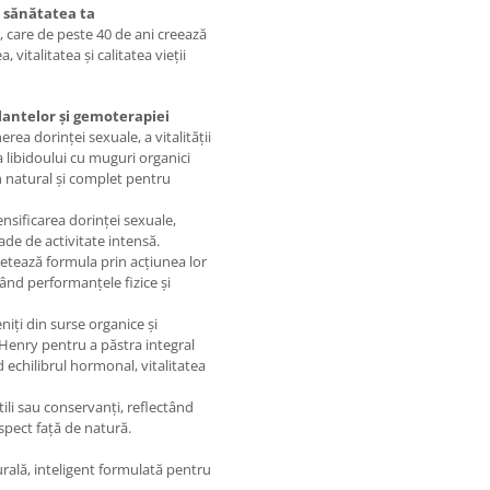
i sănătatea ta
 care de peste 40 de ani creează
vitalitatea și calitatea vieții
plantelor și gemoterapiei
rea dorinței sexuale, a vitalității
ea libidoului cu muguri organici
n natural și complet pentru
nsificarea dorinței sexuale,
oade de activitate intensă.
tează formula prin acțiunea lor
inând performanțele fizice și
niți din surse organice și
Henry pentru a păstra integral
d echilibrul hormonal, vitalitatea
tili sau conservanți, reflectând
spect față de natură.
urală, inteligent formulată pentru