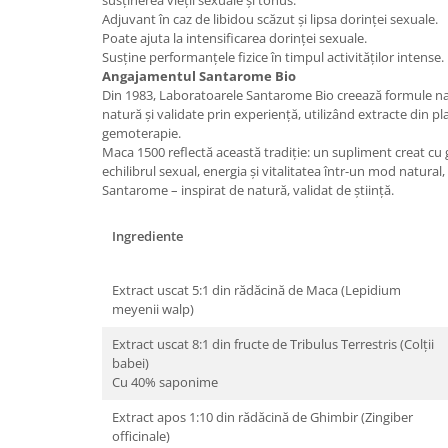
susținerea vieții sexuale și tonus:
Adjuvant în caz de libidou scăzut și lipsa dorinței sexuale.
Poate ajuta la intensificarea dorinței sexuale.
Susține performanțele fizice în timpul activităților intense.
Angajamentul Santarome Bio
Din 1983, Laboratoarele Santarome Bio creează formule na
natură și validate prin experiență, utilizând extracte din p
gemoterapie.
Maca 1500 reflectă această tradiție: un supliment creat cu g
echilibrul sexual, energia și vitalitatea într-un mod natural, s
Santarome – inspirat de natură, validat de știință.
Ingrediente
Extract uscat 5:1 din rădăcină de Maca (Lepidium
meyenii walp)
Extract uscat 8:1 din fructe de Tribulus Terrestris (Colții
babei)
Cu 40% saponime
Extract apos 1:10 din rădăcină de Ghimbir (Zingiber
officinale)