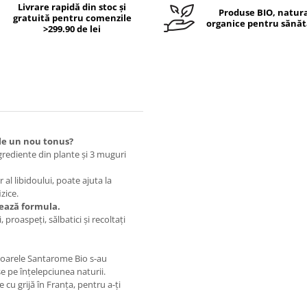
Livrare rapidă din stoc și
Produse BIO, natura
gratuită pentru comenzile
organice pentru sănăt
>299.90 de lei
ale un nou tonus?
rediente din plante și 3 muguri
l libidoului, poate ajuta la
zice.
tează formula.
, proaspeți, sălbatici și recoltați
toarele Santarome Bio s-au
e pe înțelepciunea naturii.
 cu grijă în Franța, pentru a-ți