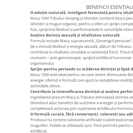
BENEFICII ESENȚIAL
Mary & May
Seleniu
O soluție naturală, inteligent formulată pentru vitali
COSRX
Seminte de in
Maca 1500 Tribulus Ginseng și Ghimbir combină Maca peruv
BIODANCE
Ghimbir și muguri organici, pentru a oferi un sprijin compl
Silimarina
fizic, sprijinind libidoul și performanțele în activitățile inten
OOTD
Susține dorința sexuală și vitalitatea naturală
Spirulina
Cettua
Formula include Maca, supranumită „Ginsengul peruvian”,
Ulei de cocos
Haruharu Wonder
de a stimula libidoul și energia sexuală, alături de Tribulus
contribuie la vitalitate, circulație și rezistență fizică. Triou
Medicube
Ulei de peste
rozmarin – prin gemoterapie, sprijină echilibrul hormonal, v
ARIUL
organismului.
Ulei MCT
Sprijin pentru perioade cu scăderea dorinței și lipsă 
Dr. Althea
Vitamina A
Maca 1500 este ideal pentru cei care resimt diminuarea libi
DELLA BORN
energie, oferind o formulă care ajută la restabilirea vitalităț
Vitamina B
activitățile zilnice.
Vitamina C
Contribuie la intensificarea dorinței și susține perfo
Ingrediente precum Maca și Tribulus stimulează dorința sex
Vitamina D
Ghimbirul aduc beneficii de susținere a energiei și performan
completează acțiunea prin susținerea echilibrului hormonal ș
Vitamina E
O formulă curată, fără conservanți, coloranți sau aditi
Vitamina K
Produsul nu conține substanțe artificiale și păstrează propri
mugurilor. Fiolele se utilizează ușor, fiind potrivite pentru
Zinc
echilibrat.