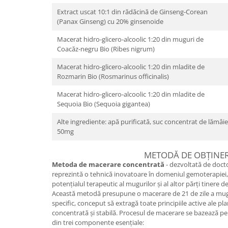
Extract uscat 10:1 din rădăcină de Ginseng-Corean
(Panax Ginseng) cu 20% ginsenoide
Macerat hidro-glicero-alcoolic 1:20 din muguri de
Coacăz-negru Bio (Ribes nigrum)
Macerat hidro-glicero-alcoolic 1:20 din mladite de
Rozmarin Bio (Rosmarinus officinalis)
Macerat hidro-glicero-alcoolic 1:20 din mladite de
Sequoia Bio (Sequoia gigantea)
Alte ingrediente: apă purificată, suc concentrat de lămâ
50mg
METODĂ DE OBȚINE
Metoda de macerare concentrată
- dezvoltată de docto
reprezintă o tehnică inovatoare în domeniul gemoterapiei,
potențialul terapeutic al mugurilor și al altor părți tinere d
Această metodă presupune o macerare de 21 de zile a mugu
specific, conceput să extragă toate principiile active ale pl
concentrată și stabilă. Procesul de macerare se bazează pe
din trei componente esențiale: