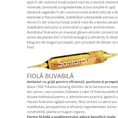
Apă (⅓ din volumul total) având rolul de a dizolvă vitaminel
minerale, taninurile și ingredientele active solubile în apă.
Glicerină vegetală (⅓ din volumul total) având rolul de a dizo
esențiale și flavonoidele, stabilizând substanțele extrase ș
Alcool (⅓ din volumul total) având rolul de a dizolva alcaloizi
stabilizând extractul și acționând ca agent antimicrobian.
Rezultatul final este un macerat glicero-alcoolic concentrat,
active ale plantei într-o formă sinergică și eficientă, în diluț
kilogram de muguri proaspeți, prin procesul de diluție, se
finit)
FIOLĂ BUVABILĂ
Ambalat cu grijă pentru eficiență, puritate și prospe
Maca 1500 Tribulus Ginseng Ghimbir de la Santarome este pr
din carton, care conține 2 blistere a câte 10 fiole buvabile 
dozate individual pentru o administrare practică, igienică și
Fiecare fiolă este sigilată ermetic, fără contact cu aerul sa
stabilitatea, prospețimea și eficiența ingredientelor active
condroitină, plante și muguri organici.
Forma lichidă a suplimentului aduce beneficii reale: