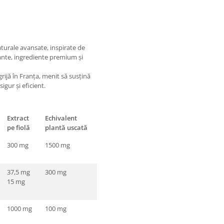
turale avansate, inspirate de
lante, ingrediente premium și
rijă în Franța, menit să susțină
igur și eficient.
Extract
Echivalent
pe fiolă
plantă uscată
300 mg
1500 mg
37,5 mg
300 mg
15 mg
1000 mg
100 mg