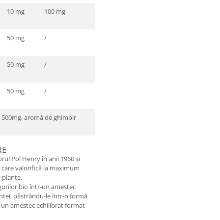
10 mg
100 mg
50 mg
/
50 mg
/
50 mg
/
ie 500mg, aromă de ghimbir
RE
rul Pol Henry în anii 1960 și
 care valorifică la maximum
e plante.
rilor bio într-un amestec
antei, păstrându-le într-o formă
 un amestec echilibrat format