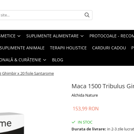
METICE
SUPLIMENTE ALIMENTARE
PROTOCOALE - RECO
I SUPLIMENTE ANIMALE
TERAPII HOLISTICE
CARDURI CADOU
P
SONALĂ & CURĂȚENIE
BLOG
g Ghimbir x 20 fiole Santarome
Maca 1500 Tribulus Gi
Alchida Nature
153,99 RON
IN STOC
Durata de livrare:
in 2-3 zile lucr