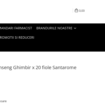
0,00
MANDARI FARMACIST
BRANDURILE NOASTRE
ROMOTII SI REDUCERI
nseng Ghimbir x 20 fiole Santarome
atoare