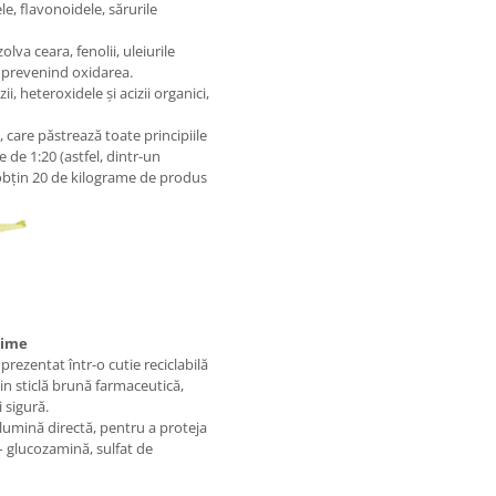
e, flavonoidele, sărurile
lva ceara, fenolii, uleiurile
i prevenind oxidarea.
i, heteroxidele și acizii organici,
 care păstrează toate principiile
ie de 1:20 (astfel, dintr-un
 obțin 20 de kilograme de produs
țime
ezentat într-o cutie reciclabilă
din sticlă brună farmaceutică,
 sigură.
u lumină directă, pentru a proteja
 – glucozamină, sulfat de