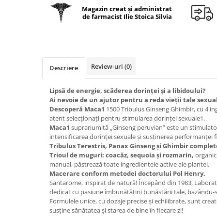
Geluri de duș
L-Carnitina
Magazin creat și administrat
de farmacist Ilie Stoica Silvia
Scruburi
L-Glutamina
Protecție Solară
Lecitina
Creme SPF față
Maca
Creme SPF corp
Magneziu
Review-uri
(0)
Descriere
Spray SPF
Miere de Manuka
Uleiuri bronzare
Lipsă de energie, scăderea dorinței și a libidoului?
After Sun
MSM
Ai nevoie de un ajutor pentru a reda vieții tale sexu
Acceleratoare bronz
Descoperă Maca1
1500 Tribulus Ginseng Ghimbir, cu 4 ing
Multivitamine
atent selecționați pentru stimularea dorinței sexuale1.
Igienă Personală
Omega
Maca1
supranumită „Ginseng peruvian” este un stimulator a
Deodorante
intensificarea dorinței sexuale și susținerea performanței fi
Palmier pitic
Tribulus Terestris, Panax Ginseng și Ghimbir comple
Mâini și Unghii
Trioul de muguri: coacăz, sequoia și rozmarin,
organici
Probiotice
Creme mâini
manual, păstrează toate ingredientele active ale plantei.
Proteine din zer (Whey Protein)
Macerare conform metodei doctorului Pol Henry.
Tratamente unghii
Santarome, inspirat de natură! Începând din 1983, Labora
Quercetin
Cosmetice coreene
dedicat cu pasiune îmbunătățirii bunăstării tale, bazându-s
Resveratrol
Formulele unice, cu dozaje precise și echilibrate, sunt create
Beauty of Joseon
susține sănătatea și starea de bine în fiecare zi!
Scortisoara
PETITFEE