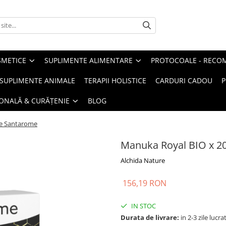
METICE
SUPLIMENTE ALIMENTARE
PROTOCOALE - RECO
I SUPLIMENTE ANIMALE
TERAPII HOLISTICE
CARDURI CADOU
P
SONALĂ & CURĂȚENIE
BLOG
le Santarome
Manuka Royal BIO x 20
Alchida Nature
156,19 RON
IN STOC
Durata de livrare:
in 2-3 zile lucr