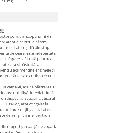
50 mg
/
RE
a (Leptospermum scoparium) din
are atenție pentru a păstra
unt recoltați cu grijă din stupi
perită de ceară, este îndepărtată
entrifugare și filtrată pentru a
mbuteliată și păstrată la
 pentru a-și menține enzimele și
oprietățile sale antibacteriene
ura camerei, așa că păstrarea lui
aloarea nutritivă. Imediat după
 un dispozitiv special, lăptișorul
°C. Ulterior, este congelat la
 toți nutrienții și activitatea
jate de aer și lumină, pentru a
 din muguri și scoarță de copaci,
idante. Pentru a fi folosit,