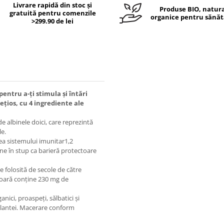
Livrare rapidă din stoc și
Produse BIO, natura
gratuită pentru comenzile
organice pentru sănăt
>299.90 de lei
ntru a-ți stimula și întări
țios, cu 4 ingrediente ale
 albinele doici, care reprezintă
le.
ea sistemului imunitar1,2
ine în stup ca barieră protectoare
 folosită de secole de către
ioară conține 230 mg de
ganici, proaspeți, sălbatici și
 plantei. Macerare conform