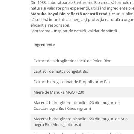
Din 1983, Laboratoarele Santarome Bio creează formule na
natură și validate prin experiență, utilizând ingrediente p
Manuka Royal Bio reflectă această tradiție
: un suplim
să susțină imunitatea, energia și protecția naturală a orga
eficient și responsabil.
Santarome – inspirat de natură, validat de știință.
Ingrediente
Extract de hidroglicerinat 1:10 de Polen Bion
Lăptișor de matcă congelat Bio
Extract hidroglicerinat de Propolis brun Bio
Miere de Manuka MGO +230
Macerat hidro-glicero-alcoolic 1:20 din muguri de
Coacăz-negru Bio (Ribes nigrum)
Macerat hidro-glicero-alcoolic 1:20 din muguri de Arin-
negru Bio (Alnus glutinosa)