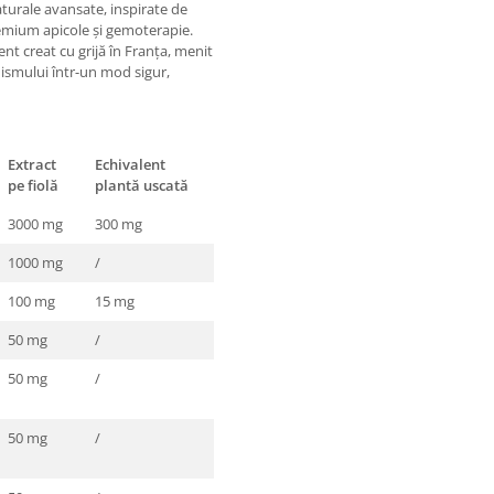
turale avansate, inspirate de
remium apicole și gemoterapie.
ent creat cu grijă în Franța, menit
nismului într-un mod sigur,
Extract
Echivalent
pe fiolă
plantă uscată
3000 mg
300 mg
1000 mg
/
100 mg
15 mg
50 mg
/
50 mg
/
50 mg
/