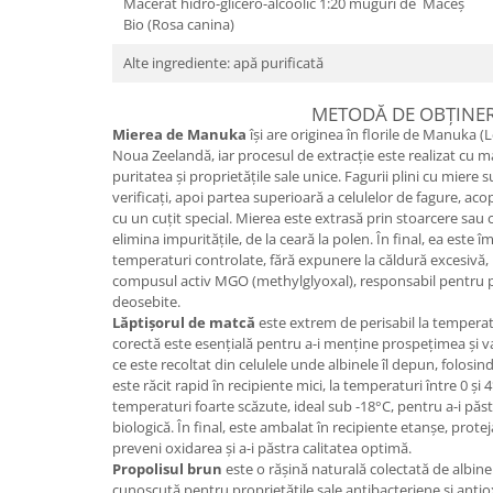
Macerat hidro-glicero-alcoolic 1:20 muguri de Măceș
Bio (Rosa canina)
Alte ingrediente: apă purificată
METODĂ DE OBȚINE
Mierea de Manuka
își are originea în florile de Manuk
Noua Zeelandă, iar procesul de extracție este realizat cu m
puritatea și proprietățile sale unice. Fagurii plini cu miere s
verificați, apoi partea superioară a celulelor de fagure, aco
cu un cuțit special. Mierea este extrasă prin stoarcere sau c
elimina impuritățile, de la ceară la polen. În final, ea este î
temperaturi controlate, fără expunere la căldură excesivă,
compusul activ MGO (methylglyoxal), responsabil pentru pr
deosebite.
Lăptișorul de matcă
este extrem de perisabil la temperat
corectă este esențială pentru a-i menține prospețimea și v
ce este recoltat din celulele unde albinele îl depun, folosind
este răcit rapid în recipiente mici, la temperaturi între 0 și 4
temperaturi foarte scăzute, ideal sub -18°C, pentru a-i păstra
biologică. În final, este ambalat în recipiente etanșe, prote
preveni oxidarea și a-i păstra calitatea optimă.
Propolisul brun
este o rășină naturală colectată de albine
cunoscută pentru proprietățile sale antibacteriene și antiox