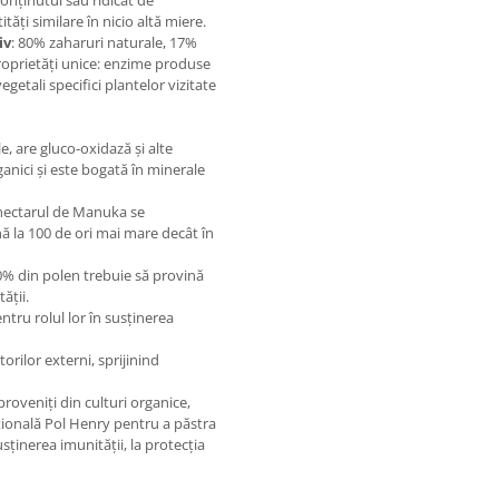
onținutul său ridicat de
ăți similare în nicio altă miere.
iv
: 80% zaharuri naturale, 17%
proprietăți unice: enzime produse
etali specifici plantelor vizitate
, are gluco-oxidază și alte
anici și este bogată în minerale
 nectarul de Manuka se
ă la 100 de ori mai mare decât în
0% din polen trebuie să provină
ății.
tru rolul lor în susținerea
orilor externi, sprijinind
 proveniți din culturi organice,
țională Pol Henry pentru a păstra
susținerea imunității, la protecția