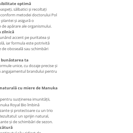
nibilitate optimă
peți, sălbatici și recoltați
ă conform metodei doctorului Pol
plantei și asigură o
 de apărare ale organismului.
 zilnică
punând accent pe puritatea și
ă, iar formula este potrivită
ele de oboseală sau schimbări
i bunăstarea ta
rmule unice, cu dozaje precise și
ectă angajamentul brandului pentru
ie naturală cu miere de Manuka
pentru susținerea imunității,
 Manuka Royal Bio îmbină
zante și protectoare cu un trio
ultatul: un sprijin natural,
tante și de schimbări de sezon.
icătură