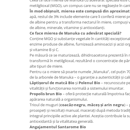
Ceea ce face mierea de Manuka cu adevărat specială este c
metilglioxal (MGO), un compus care nu se regăsește în cantit
În mod obișnuit, mierea este compusă din aproximat
apă, restul de 3% include elemente care îi conferă mierei 
de albine pentru a transforma nectarul în miere, compuși veg
de albine, minerale, vitamine și antioxidanți.
Ce face mierea de Manuka cu adevărat specială?
Conține MGO și substanțe vegetale în cantități excepționale
enzime produse de albine, furnizează aminoacizi și acizi org
și vitamine B și C.
Pe măsură ce se maturizează, dihidroacetona prezentă în
transformă în metilglioxal, rezultând o concentrație de pân
alte tipuri de miere.
Pentru ca o miere să poarte numele „Manuka”, cel puțin 7
de la arborele de Manuka – o garanție a autenticității și calit
Lăptișorul de matcă Bio
și
Polenul Bio
– recunoscute pen
vitalității și funcționarea normală a sistemului imunitar.
Propolis brun Bio
– oferă protecție naturală împotriva fact
apărarea naturală a organismului.
Trioul de muguri (
coacăz-negru, măceș și arin negru
) –
proaspeți și recoltați manual, macerați după metoda tradi
integral principiile active ale plantei. Aceștia contribuie la 
antioxidantă și la vitalitatea generală.
Angajamentul Santarome Bio