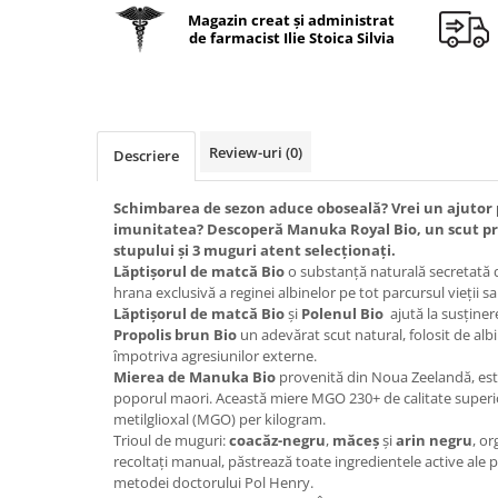
Geluri de duș
L-Carnitina
Magazin creat și administrat
de farmacist Ilie Stoica Silvia
Scruburi
L-Glutamina
Protecție Solară
Lecitina
Creme SPF față
Maca
Creme SPF corp
Magneziu
Review-uri
(0)
Descriere
Spray SPF
Miere de Manuka
Uleiuri bronzare
Schimbarea de sezon aduce oboseală? Vrei un ajutor pe
After Sun
MSM
imunitatea? Descoperă Manuka Royal Bio, un scut pre
Acceleratoare bronz
stupului și 3 muguri atent selecționați.
Multivitamine
Lăptișorul de matcă Bio
o substanță naturală secretată de
Igienă Personală
Omega
hrana exclusivă a reginei albinelor pe tot parcursul vieții sa
Deodorante
Lăptișorul de matcă Bio
și
Polenul Bio
ajută la susținer
Palmier pitic
Propolis brun Bio
un adevărat scut natural, folosit de alb
Mâini și Unghii
împotriva agresiunilor externe.
Probiotice
Creme mâini
Mierea de Manuka Bio
provenită din Noua Zeelandă, este
Proteine din zer (Whey Protein)
poporul maori. Această miere MGO 230+ de calitate super
Tratamente unghii
metilglioxal (MGO) per kilogram.
Quercetin
Cosmetice coreene
Trioul de muguri:
coacăz-negru
,
măceș
și
arin negru
, or
Resveratrol
recoltați manual, păstrează toate ingredientele active ale
Beauty of Joseon
metodei doctorului Pol Henry.
Scortisoara
PETITFEE