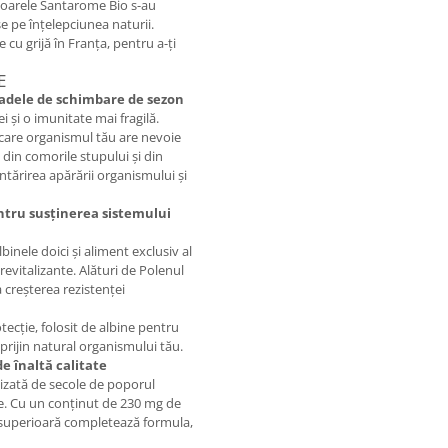
toarele Santarome Bio s-au
e pe înțelepciunea naturii.
 cu grijă în Franța, pentru a-ți
E
ioadele de schimbare de sezon
 și o imunitate mai fragilă.
care organismul tău are nevoie
din comorile stupului și din
tărirea apărării organismului și
ntru susținerea sistemului
inele doici și aliment exclusiv al
revitalizante. Alături de Polenul
a creșterea rezistenței
tecție, folosit de albine pentru
prijin natural organismului tău.
e înaltă calitate
izată de secole de poporul
le. Cu un conținut de 230 mg de
e superioară completează formula,