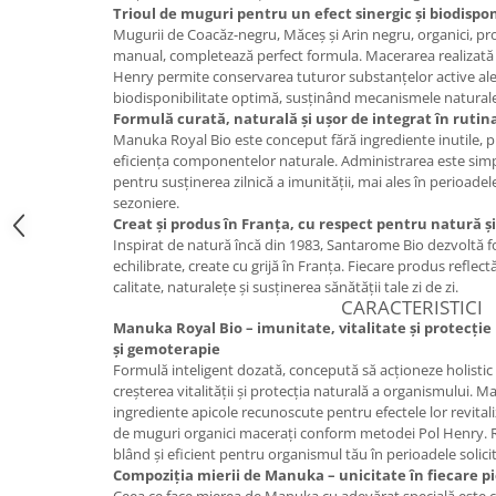
Trioul de muguri pentru un efect sinergic și biodispo
Cătină
Mugurii de Coacăz-negru, Măceș și Arin negru, organici, proas
Chlorella
manual, completează perfect formula. Macerarea realizat
Henry permite conservarea tuturor substanțelor active ale 
Colina
biodisponibilitate optimă, susținând mecanismele naturale
Formulă curată, naturală și ușor de integrat în rutina
Electroliti
Manuka Royal Bio este conceput fără ingrediente inutile, 
Produse Apicole
eficiența componentelor naturale. Administrarea este simpl
pentru susținerea zilnică a imunității, mai ales în perioad
Cacao
sezoniere.
Creat și produs în Franța, cu respect pentru natură ș
Inspirat de natură încă din 1983, Santarome Bio dezvoltă fo
echilibrate, create cu grijă în Franța. Fiecare produs refl
calitate, naturalețe și susținerea sănătății tale zi de zi.
CARACTERISTICI
Manuka Royal Bio – imunitate, vitalitate și protecț
și gemoterapie
Formulă inteligent dozată, concepută să acționeze holistic 
creșterea vitalității și protecția naturală a organismului.
ingrediente apicole recunoscute pentru efectele lor revitali
de muguri organici macerați conform metodei Pol Henry. Rez
blând și eficient pentru organismul tău în perioadele solici
Compoziția mierii de Manuka – unicitate în fiecare p