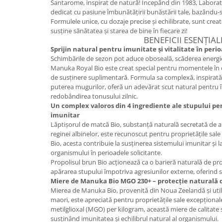
Santarome, inspirat de natură! Începând din 1983, Labora
dedicat cu pasiune îmbunătățirii bunăstării tale, bazându-s
Mary & May
Seleniu
Formulele unice, cu dozaje precise și echilibrate, sunt create
COSRX
Seminte de in
susține sănătatea și starea de bine în fiecare zi!
BIODANCE
BENEFICII ESENȚIAL
Silimarina
Sprijin natural pentru imunitate și vitalitate în per
OOTD
Schimbările de sezon pot aduce oboseală, scăderea energiei
Spirulina
Cettua
Manuka Royal Bio este creat special pentru momentele în 
Ulei de cocos
Haruharu Wonder
de susținere suplimentară. Formula sa complexă, inspirată 
puterea mugurilor, oferă un adevărat scut natural pentru în
Medicube
Ulei de peste
redobândirea tonusului zilnic.
ARIUL
Un complex valoros din 4 ingrediente ale stupului pe
Ulei MCT
imunitar
Dr. Althea
Vitamina A
Lăptișorul de matcă Bio, substanță naturală secretată de alb
DELLA BORN
reginei albinelor, este recunoscut pentru proprietățile sale 
Vitamina B
Bio, acesta contribuie la susținerea sistemului imunitar și l
Vitamina C
organismului în perioadele solicitante.
Propolisul brun Bio acționează ca o barieră naturală de pro
Vitamina D
apărarea stupului împotriva agresiunilor externe, oferind s
Miere de Manuka Bio MGO 230+ – protecție naturală d
Vitamina E
Mierea de Manuka Bio, provenită din Noua Zeelandă și util
Vitamina K
maori, este apreciată pentru proprietățile sale excepționa
metilglioxal (MGO) per kilogram, această miere de calitat
Zinc
susținând imunitatea și echilibrul natural al organismului.