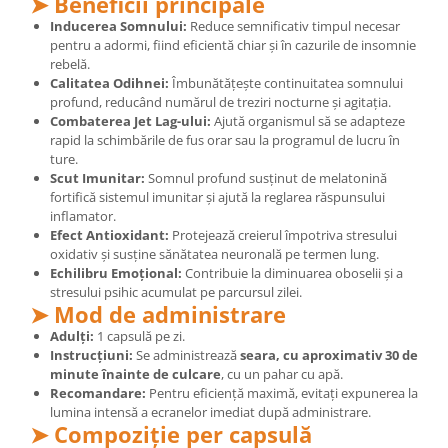
➤ Beneficii principale
Cătină
Inducerea Somnului:
Reduce semnificativ timpul necesar
pentru a adormi, fiind eficientă chiar și în cazurile de insomnie
Chlorella
rebelă.
Colina
Calitatea Odihnei:
Îmbunătățește continuitatea somnului
profund, reducând numărul de treziri nocturne și agitația.
Electroliti
Combaterea Jet Lag-ului:
Ajută organismul să se adapteze
Produse Apicole
rapid la schimbările de fus orar sau la programul de lucru în
ture.
Cacao
Scut Imunitar:
Somnul profund susținut de melatonină
fortifică sistemul imunitar și ajută la reglarea răspunsului
inflamator.
Efect Antioxidant:
Protejează creierul împotriva stresului
oxidativ și susține sănătatea neuronală pe termen lung.
Echilibru Emoțional:
Contribuie la diminuarea oboselii și a
stresului psihic acumulat pe parcursul zilei.
➤ Mod de administrare
Adulți:
1 capsulă pe zi.
Instrucțiuni:
Se administrează
seara, cu aproximativ 30 de
minute înainte de culcare
, cu un pahar cu apă.
Recomandare:
Pentru eficiență maximă, evitați expunerea la
lumina intensă a ecranelor imediat după administrare.
➤ Compoziție per capsulă