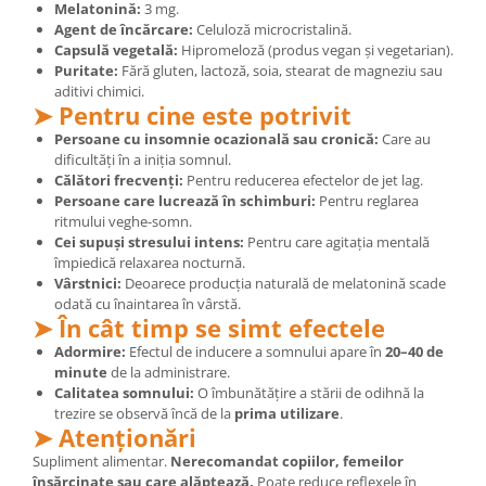
Melatonină:
3 mg.
Agent de încărcare:
Celuloză microcristalină.
Capsulă vegetală:
Hipromeloză (produs vegan și vegetarian).
Puritate:
Fără gluten, lactoză, soia, stearat de magneziu sau
aditivi chimici.
➤ Pentru cine este potrivit
Persoane cu insomnie ocazională sau cronică:
Care au
dificultăți în a iniția somnul.
Călători frecvenți:
Pentru reducerea efectelor de jet lag.
Persoane care lucrează în schimburi:
Pentru reglarea
ritmului veghe-somn.
Cei supuși stresului intens:
Pentru care agitația mentală
împiedică relaxarea nocturnă.
Vârstnici:
Deoarece producția naturală de melatonină scade
odată cu înaintarea în vârstă.
➤ În cât timp se simt efectele
Adormire:
Efectul de inducere a somnului apare în
20–40 de
minute
de la administrare.
Calitatea somnului:
O îmbunătățire a stării de odihnă la
trezire se observă încă de la
prima utilizare
.
➤ Atenționări
Supliment alimentar.
Nerecomandat copiilor, femeilor
însărcinate sau care alăptează.
Poate reduce reflexele în