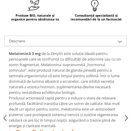
Mary & May
Seleniu
COSRX
Produse BIO, naturale și
Consultanță specializată și
Seminte de in
organice pentru sănătatea ta
recomandări de la un farmacist
BIODANCE
Silimarina
OOTD
Spirulina
Cettua
Descriere
Ulei de cocos
Haruharu Wonder
Medicube
Melatonină 3 mg
de la Zenyth este soluția ideală pentru
Ulei de peste
persoanele care se confruntă cu dificultăți de adormire sau cu un
ARIUL
Ulei MCT
somn fragmentat. Melatonina, supranumită „hormonul
Dr. Althea
somnului”, este produsă natural de glanda pineală pentru a
Vitamina A
DELLA BORN
semnala organismului că este timpul pentru odihnă. Într-o lume
Vitamina B
dominată de lumina albastră a ecranelor, care inhibă secreția
naturală a acestui hormon, suplimentarea devine necesară
Vitamina C
pentru restabilirea echilibrului biologic.
Produsul acționează rapid pentru a induce o stare de relaxare
Vitamina D
profundă, facilitând tranziția către un somn de calitate. Mai mult
Vitamina E
decât un ajutor pentru somn, melatonina este un antioxidant
puternic care protejează sistemul nervos și susține regenerarea
Vitamina K
celulară ce are loc în timpul nopții, asigurând o trezire plină de
energie și claritate mentală.
Zinc