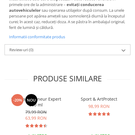
primele ore de la administrare –
evitați conducerea
autovehiculelor
sau operarea utilajelor după consum. La unele
persoane pot apărea amețeli sau somnolență diurnă la începutul
curei; în acest caz, reduceți doza. A se păstra în ambalajul original,
ferit de lumină și căldură.
Informatii conformitate produs
Review-uri
(0)
PRODUSE SIMILARE
Manhaē Draineur Expert
Sport & ArtProtect
-20%
NOU
500 ml
98,99 RON
79,99 RON
63,99 RON