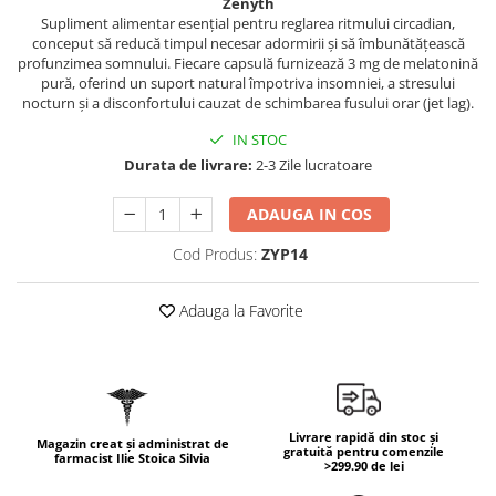
Zenyth
Geluri de duș
L-Carnitina
Supliment alimentar esențial pentru reglarea ritmului circadian,
Scruburi
conceput să reducă timpul necesar adormirii și să îmbunătățească
L-Glutamina
profunzimea somnului. Fiecare capsulă furnizează 3 mg de melatonină
Protecție Solară
Lecitina
pură, oferind un suport natural împotriva insomniei, a stresului
nocturn și a disconfortului cauzat de schimbarea fusului orar (jet lag).
Creme SPF față
Maca
Creme SPF corp
IN STOC
Magneziu
Spray SPF
Durata de livrare:
2-3 Zile lucratoare
Miere de Manuka
Uleiuri bronzare
ADAUGA IN COS
After Sun
MSM
Acceleratoare bronz
Multivitamine
Cod Produs:
ZYP14
Igienă Personală
Omega
Adauga la Favorite
Deodorante
Palmier pitic
Mâini și Unghii
Probiotice
Creme mâini
Proteine din zer (Whey Protein)
Tratamente unghii
Quercetin
Cosmetice coreene
Livrare rapidă din stoc și
Magazin creat și administrat de
gratuită pentru comenzile
farmacist Ilie Stoica Silvia
Resveratrol
Beauty of Joseon
>299.90 de lei
Scortisoara
PETITFEE