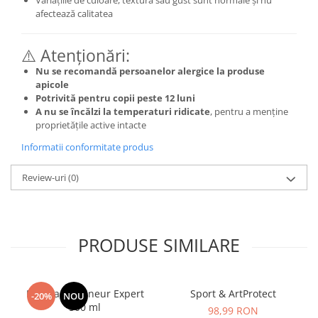
Variațiile de culoare, textură sau gust sunt normale și nu
afectează calitatea
⚠️ Atenționări:
Nu se recomandă persoanelor alergice la produse
apicole
Potrivită pentru copii peste 12 luni
A nu se încălzi la temperaturi ridicate
, pentru a menține
proprietățile active intacte
Informatii conformitate produs
Review-uri
(0)
PRODUSE SIMILARE
Manhaē Draineur Expert
Sport & ArtProtect
-20%
NOU
500 ml
98,99 RON