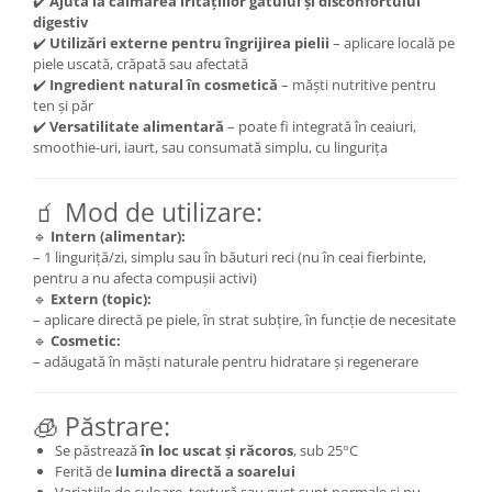
✔️
Ajută la calmarea iritațiilor gâtului și disconfortului
Cătină
digestiv
✔️
Utilizări externe pentru îngrijirea pielii
– aplicare locală pe
Chlorella
piele uscată, crăpată sau afectată
Colina
✔️
Ingredient natural în cosmetică
– măști nutritive pentru
ten și păr
Electroliti
✔️
Versatilitate alimentară
– poate fi integrată în ceaiuri,
smoothie-uri, iaurt, sau consumată simplu, cu lingurița
Produse Apicole
Cacao
🧃 Mod de utilizare:
🔹
Intern (alimentar):
– 1 linguriță/zi, simplu sau în băuturi reci (nu în ceai fierbinte,
pentru a nu afecta compușii activi)
🔹
Extern (topic):
– aplicare directă pe piele, în strat subțire, în funcție de necesitate
🔹
Cosmetic:
– adăugată în măști naturale pentru hidratare și regenerare
🧊 Păstrare:
Se păstrează
în loc uscat și răcoros
, sub 25°C
Ferită de
lumina directă a soarelui