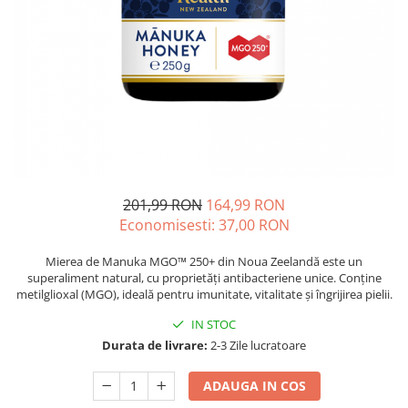
Oase & dinți
Îngrijirea Tenului
Colagen
Zinc Bisglicinat
Piele, păr & unghii
Creme de față
Creatina
Tranzit intestinal
Seruri
Crom
Creme cu SPF
Colesterol & tensiune
Demachiante
Curcumin (Turmeric)
Sănătatea copiilor
Geluri de curățare
Enzime
Performanta sportiva
Ape micelare
Fibre
Sanatate Orala
Tonere
Fier
Alergii
Măști pentru față
201,99 RON
164,99 RON
Garcinia
Economisesti:
37,00
RON
Exfoliante
Anti Intepaturi
Creme pentru ochi
Ghimbir
Mierea de Manuka MGO™ 250+ din Noua Zeelandă este un
Balsam buze
Ginkgo biloba
superaliment natural, cu proprietăți antibacteriene unice. Conține
metilglioxal (MGO), ideală pentru imunitate, vitalitate și îngrijirea pielii.
Îngrijirea Corpului
Ginseng
Creme de corp
IN STOC
Glucozamina
Durata de livrare:
2-3 Zile lucratoare
Loțiuni
Glutation
Unturi de corp
ADAUGA IN COS
L-Arginina
Uleiuri de corp