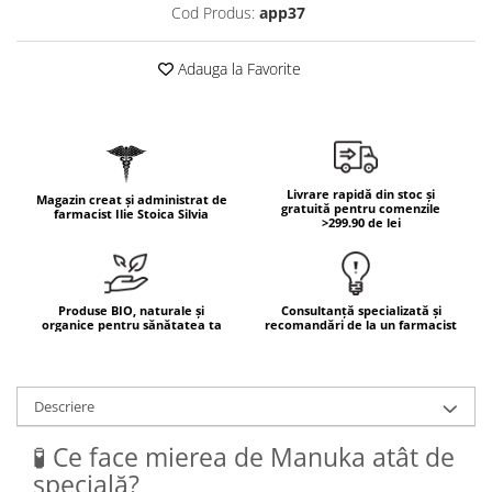
Geluri de duș
Cod Produs:
app37
L-Carnitina
Scruburi
L-Glutamina
Adauga la Favorite
Protecție Solară
Lecitina
Creme SPF față
Maca
Creme SPF corp
Magneziu
Spray SPF
Miere de Manuka
Uleiuri bronzare
Livrare rapidă din stoc și
Magazin creat și administrat de
gratuită pentru comenzile
farmacist Ilie Stoica Silvia
After Sun
MSM
>299.90 de lei
Acceleratoare bronz
Multivitamine
Igienă Personală
Omega
Deodorante
Produse BIO, naturale și
Consultanță specializată și
Palmier pitic
organice pentru sănătatea ta
recomandări de la un farmacist
Mâini și Unghii
Probiotice
Creme mâini
Proteine din zer (Whey Protein)
Tratamente unghii
Descriere
Quercetin
Cosmetice coreene
🧪 Ce face mierea de Manuka atât de
Resveratrol
Beauty of Joseon
specială?
Scortisoara
PETITFEE