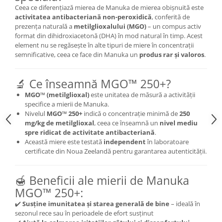
Ceea ce diferențiază mierea de Manuka de mierea obișnuită este
Mary & May
Seleniu
activitatea antibacteriană non-peroxidică
, conferită de
COSRX
prezența naturală a
metilglioxalului (MGO)
– un compus activ
Seminte de in
format din dihidroxiacetonă (DHA) în mod natural în timp. Acest
BIODANCE
Silimarina
element nu se regăsește în alte tipuri de miere în concentrații
OOTD
semnificative, ceea ce face din Manuka un
produs rar și valoros
.
Spirulina
Cettua
Ulei de cocos
Haruharu Wonder
🔬 Ce înseamnă MGO™ 250+?
Medicube
Ulei de peste
MGO™ (metilglioxal)
este unitatea de măsură a activității
ARIUL
specifice a mierii de Manuka.
Ulei MCT
Nivelul
MGO™ 250+
indică o concentrație minimă de
250
Dr. Althea
Vitamina A
mg/kg de metilglioxal
, ceea ce înseamnă un
nivel mediu
DELLA BORN
spre ridicat de activitate antibacteriană
.
Vitamina B
Această miere este testată
independent
în laboratoare
certificate din Noua Zeelandă pentru garantarea autenticității.
Vitamina C
Vitamina D
🍯 Beneficii ale mierii de Manuka
Vitamina E
MGO™ 250+:
Vitamina K
✔️
Susține imunitatea și starea generală de bine
– ideală în
sezonul rece sau în perioadele de efort susținut
Zinc