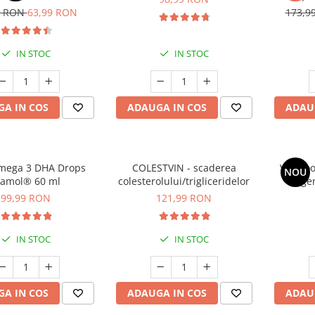
cont
9 RON
63,99 RON
173,9
IN STOC
IN STOC
A IN COS
ADAUGA IN COS
ADAU
mega 3 DHA Drops
COLESTVIN - scaderea
VariCoo
NOU
famol® 60 ml
colesterolului/trigliceridelor
Regen
Comba
99,99 RON
121,99 RON
Calmarea
IN STOC
IN STOC
A IN COS
ADAUGA IN COS
ADAU