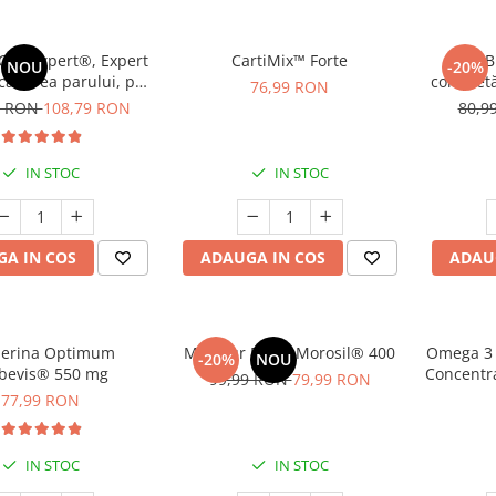
ap Expert®, Expert
CartiMix™ Forte
BIMBI
NOU
-20%
-caderea parului, par
completă
76,99 RON
ortifiere * 120 cps
respi
9 RON
108,79 RON
80,9
IN STOC
IN STOC
A IN COS
ADAUGA IN COS
ADAU
berina Optimum
Minceur Boost Morosil® 400
Omega 3 
-20%
NOU
bevis® 550 mg
Concentra
99,99 RON
79,99 RON
mg / D
77,99 RON
Inim
IN STOC
IN STOC