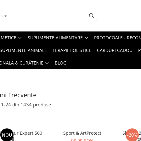
METICE
SUPLIMENTE ALIMENTARE
PROTOCOALE - RECO
I SUPLIMENTE ANIMALE
TERAPII HOLISTICE
CARDURI CADOU
P
SONALĂ & CURĂȚENIE
BLOG
uni Frecvente
1-
24
din
1434
produse
raineur Expert 500
Sport & ArtProtect
SlimProB
NOU
-20%
ml
sație
98,99 RON