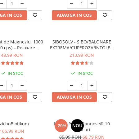
GA IN COS
ADAUGA IN COS
nat de Magneziu, 1000
SIBOSOLV - SIBO/BALONARE
0 cps) – Relaxare
EXTREMA/CUPEROZA/INTOLERANTE
, Somn Odihnitor și
ALIMENTARE
48,99 RON
213,99 RON
ătate Musculară
IN STOC
IN STOC
GA IN COS
ADAUGA IN COS
zichoBiotikum
Manhaē Cys Mannose® 10
-20%
NOU
stick-uri
165,99 RON
85,99 RON
68,79 RON