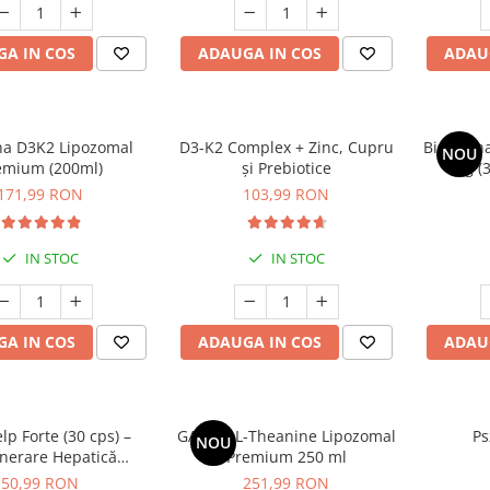
A IN COS
ADAUGA IN COS
ADAU
na D3K2 Lipozomal
D3-K2 Complex + Zinc, Cupru
Bisglici
NOU
emium (200ml)
și Prebiotice
mg (3
Profundă
171,99 RON
103,99 RON
Săn
IN STOC
IN STOC
A IN COS
ADAUGA IN COS
ADAU
lp Forte (30 cps) –
GABA + L-Theanine Lipozomal
Ps
NOU
nerare Hepatică
Premium 250 ml
tă, Detoxifiere și
50,99 RON
251,99 RON