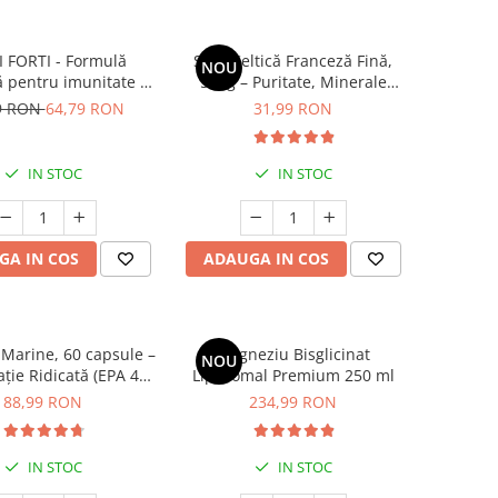
 FORTI - Formulă
Sare Celtică Franceză Fină,
NOU
 pentru imunitate și
500g – Puritate, Minerale
rator copii > 3 ani
Marine și Gust Autentic
9 RON
64,79 RON
31,99 RON
IN STOC
IN STOC
GA IN COS
ADAUGA IN COS
Marine, 60 capsule –
Magneziu Bisglicinat
NOU
ție Ridicată (EPA 400
Lipozomal Premium 250 ml
HA 300 mg) pentru
88,99 RON
234,99 RON
ă, Creier și Ochi
IN STOC
IN STOC