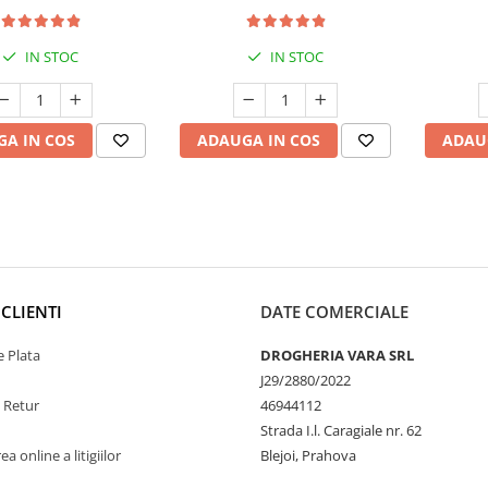
cție Antioxidantă
IN STOC
IN STOC
A IN COS
ADAUGA IN COS
ADAU
CLIENTI
DATE COMERCIALE
 Plata
DROGHERIA VARA SRL
J29/2880/2022
e Retur
46944112
Strada I.l. Caragiale nr. 62
a online a litigiilor
Blejoi, Prahova