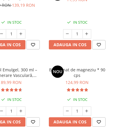
rolului greutății
9 RON
139,19 RON
IN STOC
IN STOC
GA IN COS
ADAUGA IN COS
l Emulgel, 300 ml –
Bisglicinat de magneziu * 90
NOU
erare Vasculară,
cps
terea Varicelor și
89,99 RON
124,99 RON
 Durerilor Musculare
IN STOC
IN STOC
GA IN COS
ADAUGA IN COS