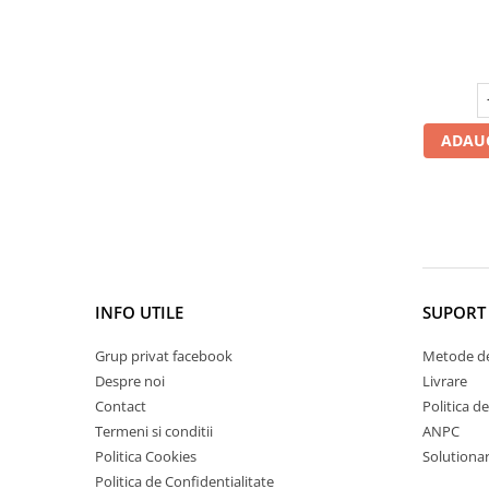
Prote
Cătină
Chlorella
Colina
Electroliti
ADAUG
Produse Apicole
Cacao
INFO UTILE
SUPORT 
Grup privat facebook
Metode de
Despre noi
Livrare
Contact
Politica d
Termeni si conditii
ANPC
Politica Cookies
Solutionare
Politica de Confidentialitate