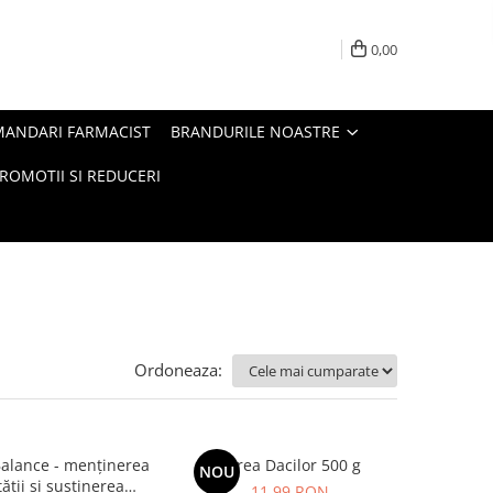
0,00
MANDARI FARMACIST
BRANDURILE NOASTRE
ROMOTII SI REDUCERI
Ordoneaza:
alance - menținerea
Sarea Dacilor 500 g
NOU
tății și susținerea
11,99 RON