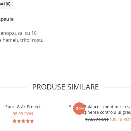
uri
(0)
apsule
menopauza, cu 10
 hamei), trifoi rosu,
PRODUSE SIMILARE
Sport & ArtProtect
SlimProBalance - menținerea sați
-20%
susținerea controlului greu
98,99 RON
173,99 RON
139,19 RO