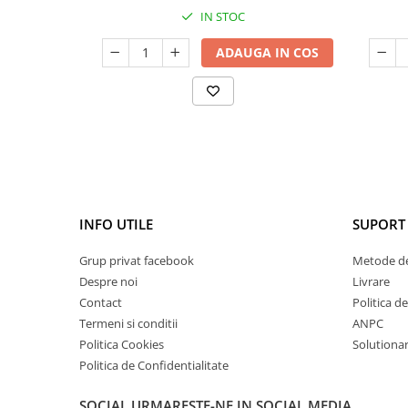
IN STOC
Mary & May
Seleniu
COSRX
ADAUGA IN COS
Seminte de in
BIODANCE
Silimarina
OOTD
Spirulina
Cettua
Ulei de cocos
Haruharu Wonder
Medicube
Ulei de peste
ARIUL
Ulei MCT
Dr. Althea
INFO UTILE
SUPORT 
Vitamina A
DELLA BORN
Vitamina B
Grup privat facebook
Metode de
Vitamina C
Despre noi
Livrare
Contact
Politica d
Vitamina D
Termeni si conditii
ANPC
Vitamina E
Politica Cookies
Solutionare
Vitamina K
Politica de Confidentialitate
Zinc
SOCIAL
URMARESTE-NE IN SOCIAL MEDIA