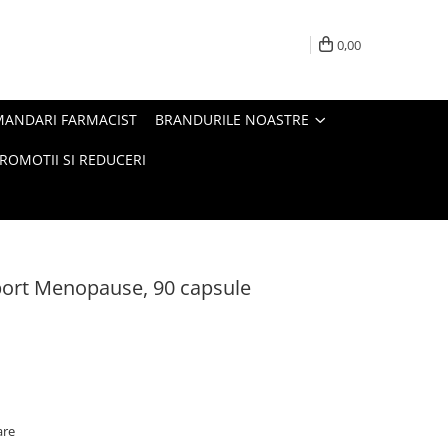
0,00
MANDARI FARMACIST
BRANDURILE NOASTRE
ROMOTII SI REDUCERI
rt Menopause, 90 capsule
are