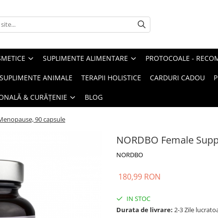
METICE
SUPLIMENTE ALIMENTARE
PROTOCOALE - RECO
I SUPLIMENTE ANIMALE
TERAPII HOLISTICE
CARDURI CADOU
P
SONALĂ & CURĂȚENIE
BLOG
enopause, 90 capsule
NORDBO Female Suppo
NORDBO
180,99 RON
IN STOC
Durata de livrare:
2-3 Zile lucrato