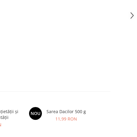
etății și
Sarea Dacilor 500 g
BIMBI FOR
NOU
-20%
tății
imunitat
11,99 RON
N
8