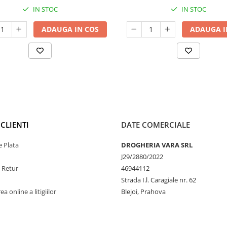
IN STOC
IN STOC
ADAUGA IN COS
ADAUGA I
CLIENTI
DATE COMERCIALE
 Plata
DROGHERIA VARA SRL
J29/2880/2022
e Retur
46944112
Strada I.l. Caragiale nr. 62
a online a litigiilor
Blejoi, Prahova