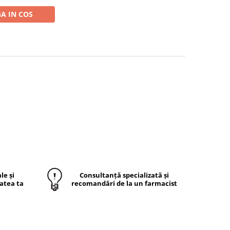
A IN COS
le și
Consultanță specializată și
atea ta
recomandări de la un farmacist