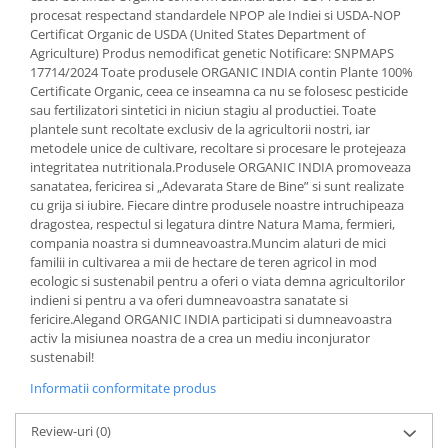
procesat respectand standardele NPOP ale Indiei si USDA-NOP
Cătină
Certificat Organic de USDA (United States Department of
Chlorella
Agriculture) Produs nemodificat genetic Notificare: SNPMAPS
17714/2024 Toate produsele ORGANIC INDIA contin Plante 100%
Colina
Certificate Organic, ceea ce inseamna ca nu se folosesc pesticide
Electroliti
sau fertilizatori sintetici in niciun stagiu al productiei. Toate
plantele sunt recoltate exclusiv de la agricultorii nostri, iar
Produse Apicole
metodele unice de cultivare, recoltare si procesare le protejeaza
integritatea nutritionala.Produsele ORGANIC INDIA promoveaza
Cacao
sanatatea, fericirea si „Adevarata Stare de Bine” si sunt realizate
cu grija si iubire. Fiecare dintre produsele noastre intruchipeaza
dragostea, respectul si legatura dintre Natura Mama, fermieri,
compania noastra si dumneavoastra.Muncim alaturi de mici
familii in cultivarea a mii de hectare de teren agricol in mod
ecologic si sustenabil pentru a oferi o viata demna agricultorilor
indieni si pentru a va oferi dumneavoastra sanatate si
fericire.Alegand ORGANIC INDIA participati si dumneavoastra
activ la misiunea noastra de a crea un mediu inconjurator
sustenabil!
Informatii conformitate produs
Review-uri
(0)