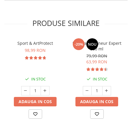
PRODUSE SIMILARE
Sport & ArtProtect
Manhaē Draineur Expert
-20%
NOU
500 ml
98,99 RON
79,99 RON
63,99 RON
IN STOC
IN STOC
ADAUGA IN COS
ADAUGA IN COS