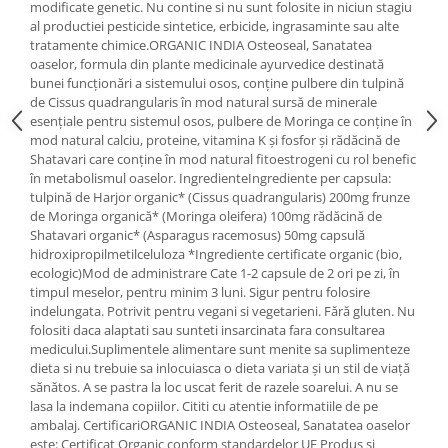
modificate genetic. Nu contine si nu sunt folosite in niciun stagiu
Mary & May
al productiei pesticide sintetice, erbicide, ingrasaminte sau alte
Seleniu
tratamente chimice.ORGANIC INDIA Osteoseal, Sanatatea
COSRX
Seminte de in
oaselor, formula din plante medicinale ayurvedice destinată
BIODANCE
bunei funcționări a sistemului osos, conține pulbere din tulpină
Silimarina
de Cissus quadrangularis în mod natural sursă de minerale
OOTD
esențiale pentru sistemul osos, pulbere de Moringa ce conține în
Spirulina
Cettua
mod natural calciu, proteine, vitamina K și fosfor și rădăcină de
Ulei de cocos
Haruharu Wonder
Shatavari care conține în mod natural fitoestrogeni cu rol benefic
în metabolismul oaselor. IngredienteIngrediente per capsula:
Medicube
Ulei de peste
tulpină de Harjor organic* (Cissus quadrangularis) 200mg frunze
ARIUL
Ulei MCT
de Moringa organică* (Moringa oleifera) 100mg rădăcină de
Dr. Althea
Shatavari organic* (Asparagus racemosus) 50mg capsulă
Vitamina A
hidroxipropilmetilceluloza *Ingrediente certificate organic (bio,
DELLA BORN
ecologic)Mod de administrare Cate 1-2 capsule de 2 ori pe zi, în
Vitamina B
timpul meselor, pentru minim 3 luni. Sigur pentru folosire
Vitamina C
indelungata. Potrivit pentru vegani si vegetarieni. Fără gluten. Nu
folositi daca alaptati sau sunteti insarcinata fara consultarea
Vitamina D
medicului.Suplimentele alimentare sunt menite sa suplimenteze
dieta si nu trebuie sa inlocuiasca o dieta variata și un stil de viață
Vitamina E
sănătos. A se pastra la loc uscat ferit de razele soarelui. A nu se
Vitamina K
lasa la indemana copiilor. Cititi cu atentie informatiile de pe
ambalaj. CertificariORGANIC INDIA Osteoseal, Sanatatea oaselor
Zinc
este: Certificat Organic conform standardelor UE Produs si