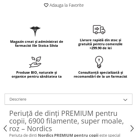
Geluri de duș
L-Carnitina
Adauga la Favorite
Scruburi
L-Glutamina
Protecție Solară
Lecitina
Creme SPF față
Maca
Creme SPF corp
Livrare rapidă din stoc și
Magneziu
Magazin creat și administrat de
gratuită pentru comenzile
Spray SPF
farmacist Ilie Stoica Silvia
>299.90 de lei
Miere de Manuka
Uleiuri bronzare
After Sun
MSM
Acceleratoare bronz
Multivitamine
Produse BIO, naturale și
Consultanță specializată și
Igienă Personală
organice pentru sănătatea ta
recomandări de la un farmacist
Omega
Deodorante
Palmier pitic
Mâini și Unghii
Probiotice
Descriere
Creme mâini
Proteine din zer (Whey Protein)
Periuță de dinți PREMIUM pentru
Tratamente unghii
Quercetin
copii, 6900 filamente, super moale,
Cosmetice coreene
roz – Nordics
Resveratrol
Beauty of Joseon
Periuța de dinți
Nordics PREMIUM pentru copii
este special
Scortisoara
PETITFEE