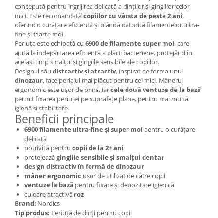
concepută pentru îngrijirea delicată a dinților și gingiilor celor
Mary & May
Seleniu
mici. Este recomandată
copiilor cu vârsta de peste 2 ani
,
COSRX
oferind o curățare eficientă și blândă datorită filamentelor ultra-
Seminte de in
fine și foarte moi.
BIODANCE
Periuța este echipată cu
6900 de filamente super moi
, care
Silimarina
OOTD
ajută la îndepărtarea eficientă a plăcii bacteriene, protejând în
Spirulina
același timp smalțul și gingiile sensibile ale copiilor.
Cettua
Designul său
distractiv și atractiv
, inspirat de forma unui
Ulei de cocos
Haruharu Wonder
dinozaur
, face periajul mai plăcut pentru cei mici. Mânerul
Medicube
Ulei de peste
ergonomic este ușor de prins, iar
cele două ventuze de la bază
permit fixarea periuței pe suprafețe plane, pentru mai multă
ARIUL
Ulei MCT
igienă și stabilitate.
Dr. Althea
Beneficii principale
Vitamina A
DELLA BORN
6900 filamente ultra-fine și super moi
pentru o curățare
Vitamina B
delicată
potrivită pentru
copii de la 2+ ani
Vitamina C
protejează
gingiile sensibile și smalțul dentar
Vitamina D
design distractiv în formă de dinozaur
mâner ergonomic
ușor de utilizat de către copii
Vitamina E
ventuze la bază
pentru fixare și depozitare igienică
culoare atractivă
roz
Vitamina K
Brand:
Nordics
Zinc
Tip produs:
Periuță de dinți pentru copii