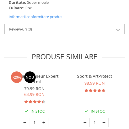
Duritate:
Super moale
Cătină
Culoare:
Roz
Chlorella
Informatii conformitate produs
Colina
Review-uri
(0)
Electroliti
Produse Apicole
Cacao
PRODUSE SIMILARE
Manhaē Draineur Expert
Sport & ArtProtect
-20%
NOU
500 ml
98,99 RON
79,99 RON
63,99 RON
IN STOC
IN STOC