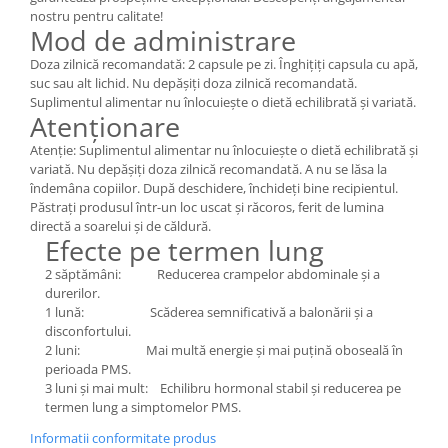
nostru pentru calitate!
Mod de administrare
Doza zilnică recomandată: 2 capsule pe zi. Înghițiți capsula cu apă,
suc sau alt lichid. Nu depășiți doza zilnică recomandată.
Suplimentul alimentar nu înlocuiește o dietă echilibrată și variată.
Atenționare
Atenție: Suplimentul alimentar nu înlocuiește o dietă echilibrată și
variată. Nu depășiți doza zilnică recomandată. A nu se lăsa la
îndemâna copiilor. După deschidere, închideți bine recipientul.
Păstrați produsul într-un loc uscat și răcoros, ferit de lumina
directă a soarelui și de căldură.
Efecte pe termen lung
2 săptămâni: Reducerea crampelor abdominale și a
durerilor.
1 lună: Scăderea semnificativă a balonării și a
disconfortului.
2 luni: Mai multă energie și mai puțină oboseală în
perioada PMS.
3 luni și mai mult: Echilibru hormonal stabil și reducerea pe
termen lung a simptomelor PMS.
Informatii conformitate produs