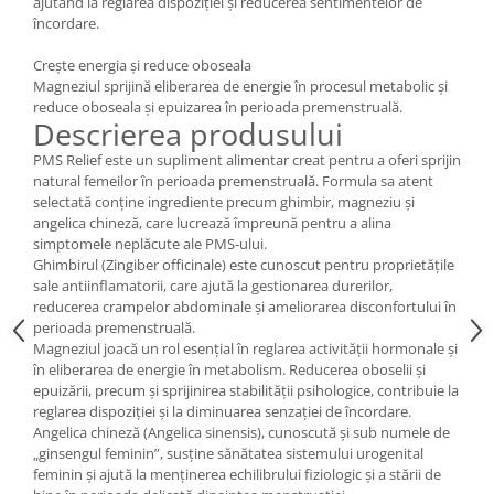
ajutând la reglarea dispoziției și reducerea sentimentelor de
Cătină
încordare.
Chlorella
Crește energia și reduce oboseala
Colina
Magneziul sprijină eliberarea de energie în procesul metabolic și
reduce oboseala și epuizarea în perioada premenstruală.
Electroliti
Descrierea produsului
Produse Apicole
PMS Relief este un supliment alimentar creat pentru a oferi sprijin
natural femeilor în perioada premenstruală. Formula sa atent
Cacao
selectată conține ingrediente precum ghimbir, magneziu și
angelica chineză, care lucrează împreună pentru a alina
simptomele neplăcute ale PMS-ului.
Ghimbirul (Zingiber officinale) este cunoscut pentru proprietățile
sale antiinflamatorii, care ajută la gestionarea durerilor,
reducerea crampelor abdominale și ameliorarea disconfortului în
perioada premenstruală.
Magneziul joacă un rol esențial în reglarea activității hormonale și
în eliberarea de energie în metabolism. Reducerea oboselii și
epuizării, precum și sprijinirea stabilității psihologice, contribuie la
reglarea dispoziției și la diminuarea senzației de încordare.
Angelica chineză (Angelica sinensis), cunoscută și sub numele de
„ginsengul feminin”, susține sănătatea sistemului urogenital
feminin și ajută la menținerea echilibrului fiziologic și a stării de