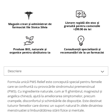
Geluri de duș
L-Carnitina
Scruburi
L-Glutamina
Protecție Solară
Lecitina
Livrare rapidă din stoc și
Creme SPF față
Magazin creat și administrat de
Maca
gratuită pentru comenzile
farmacist Ilie Stoica Silvia
>299.90 de lei
Creme SPF corp
Magneziu
Spray SPF
Miere de Manuka
Uleiuri bronzare
After Sun
MSM
Produse BIO, naturale și
Consultanță specializată și
organice pentru sănătatea ta
recomandări de la un farmacist
Acceleratoare bronz
Multivitamine
Igienă Personală
Omega
Deodorante
Descriere
Palmier pitic
Mâini și Unghii
Probiotice
Formula unică PMS Relief este concepută special pentru femeile
Creme mâini
care se confruntă cu provocările sindromului premenstrual
Proteine din zer (Whey Protein)
Tratamente unghii
(PMS). Cu ingrediente naturale, cum ar fi ghimbirul, magneziul și
Quercetin
angelica chineză, ajută la ameliorarea simptomelor, precum
Cosmetice coreene
crampele, disconfortul și schimbările de dispoziție. Este destinat
Resveratrol
Beauty of Joseon
tuturor femeilor care doresc un suport natural în zilele dinaintea
menstruației și îmbunătățirea stării fizice și mentale.
Scortisoara
PETITFEE