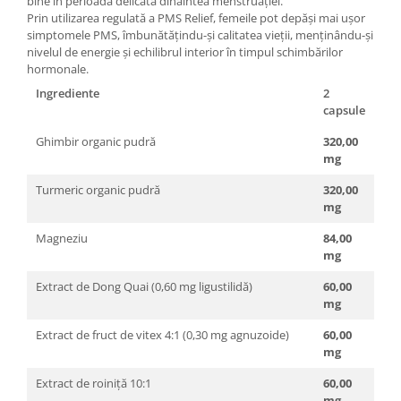
bine în perioada delicată dinaintea menstruației.
Prin utilizarea regulată a PMS Relief, femeile pot depăși mai ușor
simptomele PMS, îmbunătățindu-și calitatea vieții, menținându-și
nivelul de energie și echilibrul interior în timpul schimbărilor
hormonale.
Ingrediente
2
capsule
Ghimbir organic pudră
320,00
mg
Turmeric organic pudră
320,00
mg
Magneziu
84,00
mg
Extract de Dong Quai (0,60 mg ligustilidă)
60,00
mg
Extract de fruct de vitex 4:1 (0,30 mg agnuzoide)
60,00
mg
Extract de roiniță 10:1
60,00
mg