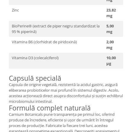
Zinc
23,82
mg
BioPerine® (extract de piper negru standardizat la
5,00
95 % piperină)
mg
Vitamina B6 (clorhidrat de piridoxină)
2,00
mg
Vitamina D3 (colecalciferol)
10,00
µg
Capsulă specială
Capsula de origine vegetală, rezistentă la acidul gastric, asigură
eliberarea probioticelor mai profund în sistemul digestiv. Acolo,
acestea acționează direct asupra disconfortului și susțin echilibrul
microbiomului intestinal.
Formulă complet naturală
Carnium Botanicals pune transparența pe primul loc, oferind
produse de încredere, eficiente și ușor de urmărit în întregul
proces de producție. Fabricate la fiecare trei luni, acestea
garantează prospețime excepțională. Descoperiți angajamentul