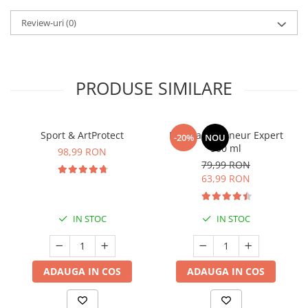
Review-uri
(0)
PRODUSE SIMILARE
Sport & ArtProtect
Manhaē Draineur Expert
-20%
NOU
500 ml
98,99 RON
79,99 RON
63,99 RON
IN STOC
IN STOC
ADAUGA IN COS
ADAUGA IN COS