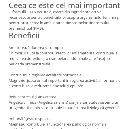
Ceea ce este cel mai important
Mary & May
Seleniu
O formulă 100% naturală, creată din ingrediente active
COSRX
Seminte de in
recunoscute pentru beneficiile lor asupra organismului feminin și
BIODANCE
pentru susținerea în ameliorarea simptomelor sindromului
Silimarina
premenstrual (PMS).
OOTD
Beneficii
Spirulina
Cettua
Ulei de cocos
Haruharu Wonder
Ameliorează durerea și crampele
Medicube
Ulei de peste
Ghimbirul ajută la controlul reacțiilor inflamatorii și contribuie la
reducerea durerilor și a crampelor abdominale care însoțesc
ARIUL
Ulei MCT
perioada premenstruală.
Dr. Althea
Vitamina A
DELLA BORN
Contribuie la reglarea activității hormonale
Vitamina B
Magneziul joacă un rol important în reglarea activității hormonale
și contribuie la reducerea oboselii și epuizării.
Vitamina C
Reduce stresul și anxietatea
Vitamina D
Angelica chineză (Angelica sinensis) sprijină sănătatea sistemului
Vitamina E
urogenital feminin și contribuie la bunăstarea fiziologică generală.
Vitamina K
Îmbunătățește dispoziția
Magneziul contribuie la funcționarea psihologică normală,
Zinc