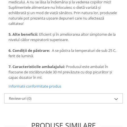
medicului. A nu se lăsa la îndemâna şi la vederea copiilor mici!
Suplimentele alimentare nu înlocuiesc o dietă variată și
echilibrată şi un mod de viaţă sănătos. Prin natura lor, produsele
naturale pot prezenta uşoare depuneri care nu afectează
calitatea!
5. Alte beneficii:
Eficient şi în ameliorarea altor simptome de la
nivelul căilor respiratorii superioare.
6. Condiţii de păstrare:
A se păstra la temperaturi de sub 25 C,
ferit de lumină.
7. Caracteristicile ambalajului:
Produsul este ambalat în
flacoane de sticlăbrunăde 30 ml prevăzute cu dop picurător şi
capac dozator în ml.
Informatii conformitate produs
Review-uri
(0)
PRODUSE SIMILARE