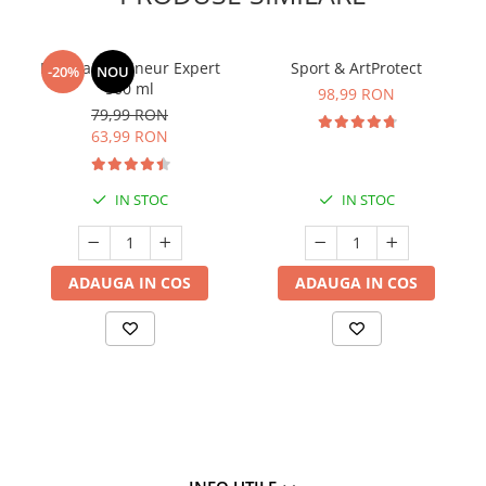
Manhaē Draineur Expert
Sport & ArtProtect
-20%
NOU
500 ml
98,99 RON
79,99 RON
63,99 RON
IN STOC
IN STOC
ADAUGA IN COS
ADAUGA IN COS