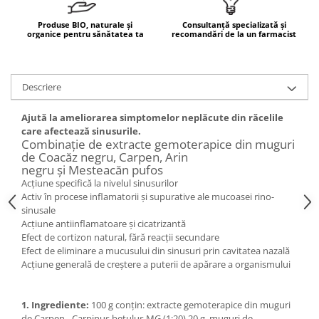
Mary & May
Seleniu
Produse BIO, naturale și
Consultanță specializată și
organice pentru sănătatea ta
recomandări de la un farmacist
COSRX
Seminte de in
BIODANCE
Silimarina
OOTD
Spirulina
Descriere
Cettua
Ulei de cocos
Haruharu Wonder
Ajută la ameliorarea simptomelor neplăcute din răcelile
Medicube
Ulei de peste
care afectează sinusurile.
Combinaţie de extracte gemoterapice din muguri
ARIUL
Ulei MCT
de Coacăz negru, Carpen, Arin
Dr. Althea
negru şi Mesteacăn pufos
Vitamina A
Acţiune specifică la nivelul sinusurilor
DELLA BORN
Activ în procese inflamatorii şi supurative ale mucoasei rino-
Vitamina B
sinusale
Vitamina C
Acţiune antiinflamatoare şi cicatrizantă
Efect de cortizon natural, fără reacţii secundare
Vitamina D
Efect de eliminare a mucusului din sinusuri prin cavitatea nazală
Vitamina E
Acţiune generală de creştere a puterii de apărare a organismului
Vitamina K
1. Ingrediente:
100 g conţin: extracte gemoterapice din muguri
Zinc
de Carpen - Carpinus betulus MG (1:20) 20 g, muguri de