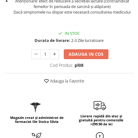
Atenționare: efect de reducere a secreției lactate (contraindicat
Geluri de duș
L-Carnitina
femeilor în perioada de sarcină și alăptare)
Scruburi
Dacă simptomele nu dispar este necesară consultarea medicului
L-Glutamina
Protecție Solară
Lecitina
Creme SPF față
Maca
IN STOC
Creme SPF corp
Durata de livrare:
2-3 Zile lucratoare
Magneziu
Spray SPF
Miere de Manuka
Uleiuri bronzare
ADAUGA IN COS
After Sun
MSM
Cod Produs:
pl08
Acceleratoare bronz
Multivitamine
Igienă Personală
Omega
Adauga la Favorite
Deodorante
Palmier pitic
Mâini și Unghii
Probiotice
Creme mâini
Proteine din zer (Whey Protein)
Tratamente unghii
Livrare rapidă din stoc și
Magazin creat și administrat de
Quercetin
Cosmetice coreene
gratuită pentru comenzile
farmacist Ilie Stoica Silvia
>299.90 de lei
Resveratrol
Beauty of Joseon
Scortisoara
PETITFEE