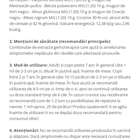
Cătină
Mesteacăn pufos - Betula pubescens MG (1:20) 10 g, muguri de
Arin negru - Alnus glutinosa MG (1:20) 10 g şi muguri de Coacăz
Chlorella
negru - Ribes nigrum MG (1:20) 10 g. Conţine 30 % vol. alcool etilic
de cereale şi 42 % glicerină. Valoare energetică: 12,38 kJ/g sau 2,96
Colina
kcal/g.
Electroliti
2. Mențiuni de sănătate (recomandări principale):
Produse Apicole
Combinaţie de extracte gemoterapice care ajută la ameliorarea
Cacao
simptomelor neplăcute din răcelile care afectează sinusurile.
3. Mod de utilizare:
Adulţi şi copii peste 7 ani: în general câte 1
ml de 2-3 ori pe zi, diluat în puţină apă, înainte de mese. Copii
între 2 şi 7 ani: în general câte 10-15 picături de 2-3 ori pe zi diluate
în puţină apă, înainte de mese. În faza acută se recomandă
utilizarea de 4-5 ori pe zi, timp de o zi, apoi se continuă utilizarea
cu doze standard timp de 6 zile. În cazuri cronice sau recidivante
se recomandă cure de 1-2 luni cu posibilitatea de repetare la
nevoie. 1 ml=aprox. 25 de picături Produs opalescent! A se agita
înainte de utilizare! A nu se depăşi doza recomandată pentru
consumul zilnic!
4. Atenţionări:
Nu se recomandă utilizarea produsului în sarcină
şi alăptare. Dacă simptomele nu dispar este necesară consultarea