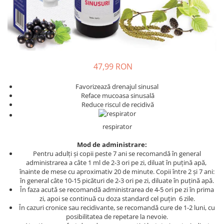
Oase & dinți
Îngrijirea Tenului
Colagen
Zinc Bisglicinat
Piele, păr & unghii
Creme de față
Creatina
Tranzit intestinal
Seruri
Crom
Creme cu SPF
Colesterol & tensiune
Demachiante
Curcumin (Turmeric)
Sănătatea copiilor
47,99 RON
Geluri de curățare
Enzime
Performanta sportiva
Ape micelare
Favorizează drenajul sinusal
Fibre
Sanatate Orala
Reface mucoasa sinusală
Tonere
Reduce riscul de recidivă
Fier
Alergii
Măști pentru față
Garcinia
Exfoliante
Anti Intepaturi
respirator
Creme pentru ochi
Ghimbir
Mod de administrare:
Balsam buze
Ginkgo biloba
Pentru adulţi şi copii peste 7 ani se recomandă în general
Îngrijirea Corpului
administrarea a câte 1 ml de 2-3 ori pe zi, diluat în puţină apă,
Ginseng
înainte de mese cu aproximativ 20 de minute. Copii între 2 și 7 ani:
Creme de corp
în general câte 10-15 picături de 2-3 ori pe zi, diluate în puțină apă.
Glucozamina
În faza acută se recomandă administrarea de 4-5 ori pe zi în prima
Loțiuni
zi, apoi se continuă cu doza standard cel puţin 6 zile.
Glutation
Unturi de corp
În cazuri cronice sau recidivante, se recomandă cure de 1-2 luni, cu
L-Arginina
Uleiuri de corp
posibilitatea de repetare la nevoie.