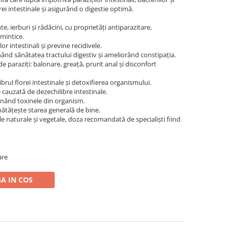
orei intestinale și asigurând o digestie optimă.
e, ierburi și rădăcini, cu proprietăți antiparazitare,
lmintice.
r intestinali și previne recidivele.
inând sănătatea tractului digestiv și ameliorând constipația.
paraziți: balonare, greață, prurit anal și disconfort
brul florei intestinale și detoxifierea organismului.
 cauzată de dezechilibre intestinale.
minând toxinele din organism.
nătățește starea generală de bine.
e naturale și vegetale, doza recomandată de specialiști fiind
are
A IN COS