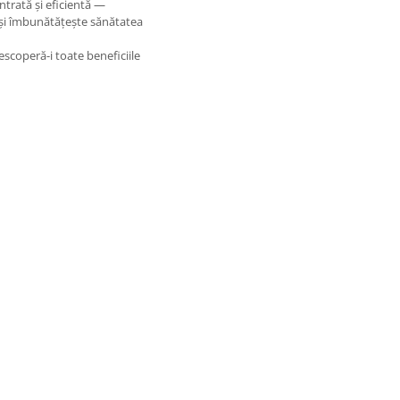
ntrată și eficientă —
 și îmbunătățește sănătatea
coperă-i toate beneficiile