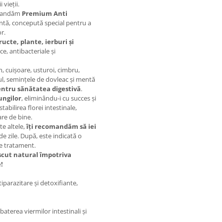
 vieții.
comandăm
Premium Anti
cientă, concepută special pentru a
or.
ructe, plante, ierburi și
ce, antibacteriale și
, cuișoare, usturoi, cimbru,
ul, semințele de dovleac și mentă
ntru sănătatea digestivă
.
ungilor
, eliminându-i cu succes și
tabilirea florei intestinale,
are de bine.
te altele,
îți recomandăm să iei
e zile. După, este indicată o
de tratament.
scut natural împotriva
e!
parazitare și detoxifiante,
terea viermilor intestinali și