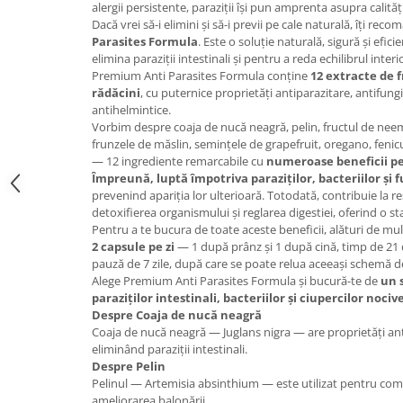
alergii persistente, paraziții își pun amprenta asupra calității
Cătină
Dacă vrei să-i elimini și să-i previi pe cale naturală, îți re
Parasites Formula
. Este o soluție naturală, sigură și efi
Chlorella
elimina paraziții intestinali și pentru a reda echilibrul interi
Colina
Premium Anti Parasites Formula conține
12 extracte de f
rădăcini
, cu puternice proprietăți antiparazitare, antifungi
Electroliti
antihelmintice.
Produse Apicole
Vorbim despre coaja de nucă neagră, pelin, fructul de neem
frunzele de măslin, semințele de grapefruit, oregano, fenic
Cacao
— 12 ingrediente remarcabile cu
numeroase beneficii pe
Împreună, luptă împotriva paraziților, bacteriilor și f
prevenind apariția lor ulterioară. Totodată, contribuie la res
detoxifierea organismului și reglarea digestiei, oferind o st
Pentru a te bucura de toate aceste beneficii, alături de mul
2 capsule pe zi
— 1 după prânz și 1 după cină, timp de 21 d
pauză de 7 zile, după care se poate relua aceeași schemă 
Alege Premium Anti Parasites Formula și bucură-te de
un 
paraziților intestinali, bacteriilor și ciupercilor nociv
Despre Coaja de nucă neagră
Coaja de nucă neagră — Juglans nigra — are proprietăți anti
eliminând paraziții intestinali.
Despre Pelin
Pelinul — Artemisia absinthium — este utilizat pentru comba
ameliorarea balonării.