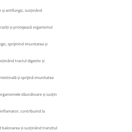
și antifungic, susținând
ziți și protejează organismul
ic, sprijinind imunitatea și
ținând tractul digestiv și
testinală și sprijină imunitatea
organismele dăunătoare și susțin
nflamator, contribuind la
 balonarea și susținând tranzitul