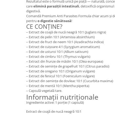
Rezultatul este o formulă unică pe piață — naturală, conce
care
elimină paraziții intestinali
, detoxifică organismul
digestivă.
Comandă Premium Anti Parasites Formula chiar acum și des
pentru
o digestie sănătoasă
!
CE CONȚINE?
– Extract de coajă de nucă neagră 10:1 (Juglans nigra)
– Extract de pelin 10:1 (Artemisia absinthium)
– Extract de fruct de neem 10:1 (Azadirachta indica)
– Extract de cuișoare 4:1 (Syzygium aromaticum)
– Extract de usturoi 10:1 (Allium sativum)
– Extract de cimbru 10:1 (Thymus vulgaris)
– Extract din frunze de măslin 10:1 (Olea europaea)
– Extract de semințe de grapefruit 10:1 (Citrus paradisi)
– Extract de oregano 10:1 (Origanum vulgare)
– Extract de fenicul 10:1 (Foeniculum vulgare)
– Extract din semințe de dovleac 10:1 (Cucurbita maxima)
– Extract de mentă 10:1 (Mentha piperita)
– Capsulă vegetală tare.
Informații nutriționale
Ingrediente active: 1 porție (1 capsulă)
Extract de coajă de nucă neagră 10:1