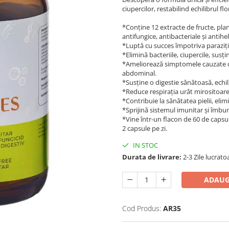
ciupercilor, restabilind echilibrul fl
*Conține 12 extracte de fructe, plant
antifungice, antibacteriale și antihe
*Luptă cu succes împotriva parazițilo
*Elimină bacteriile, ciupercile, susț
*Ameliorează simptomele cauzate de 
abdominal.
*Susține o digestie sănătoasă, echili
*Reduce respirația urât mirositoare
*Contribuie la sănătatea pielii, eli
*Sprijină sistemul imunitar și îmbu
*Vine într-un flacon de 60 de capsul
2 capsule pe zi.
IN STOC
Durata de livrare:
2-3 Zile lucrato
ADAUG
Cod Produs:
AR35