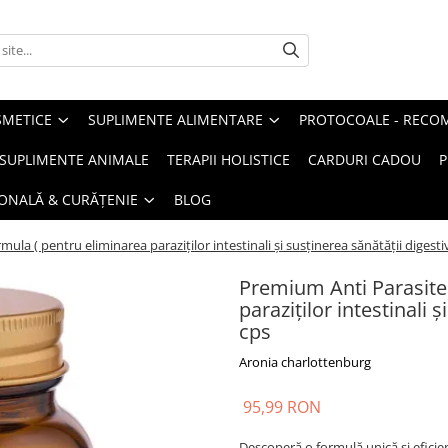
METICE
SUPLIMENTE ALIMENTARE
PROTOCOALE - RECO
I SUPLIMENTE ANIMALE
TERAPII HOLISTICE
CARDURI CADOU
P
SONALĂ & CURĂȚENIE
BLOG
la ( pentru eliminarea paraziților intestinali și susținerea sănătății digestiv
Premium Anti Parasite
paraziților intestinali ș
cps
Aronia charlottenburg
95,99 RON
Descoperă o formulă unică și eficient