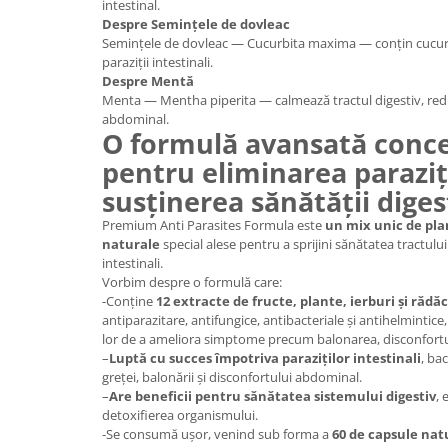
intestinal.
Despre Semințele de dovleac
Semințele de dovleac — Cucurbita maxima — conțin cucur
paraziții intestinali.
Despre Mentă
Menta — Mentha piperita — calmează tractul digestiv, red
abdominal.
O formulă avansată conce
pentru eliminarea paraziți
susținerea sănătății diges
Premium Anti Parasites Formula este
un mix unic de pla
naturale
special alese pentru a sprijini sănătatea tractului 
intestinali.
Vorbim despre o formulă care:
-Conține
12 extracte de fructe, plante, ierburi și rădăc
antiparazitare, antifungice, antibacteriale și antihelminti
lor de a ameliora simptome precum balonarea, disconfortu
–
Luptă cu succes împotriva paraziților intestinali
, ba
greței, balonării și disconfortului abdominal.
–
Are beneficii pentru sănătatea sistemului digestiv
, 
detoxifierea organismului.
-Se consumă ușor, venind sub forma a
60 de capsule nat