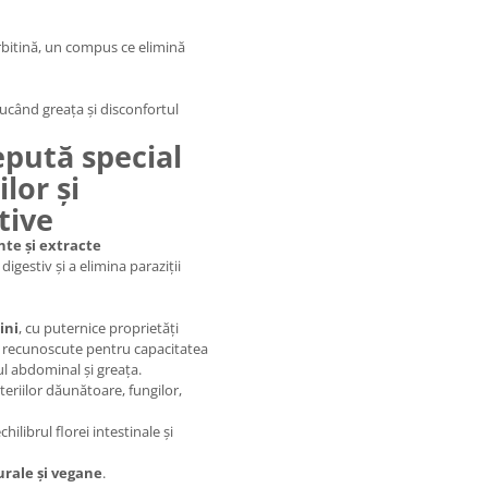
bitină, un compus ce elimină
ucând greața și disconfortul
pută special
lor și
tive
nte și extracte
digestiv și a elimina paraziții
ini
, cu puternice proprietăți
ce, recunoscute pentru capacitatea
l abdominal și greața.
cteriilor dăunătoare, fungilor,
echilibrul florei intestinale și
urale și vegane
.