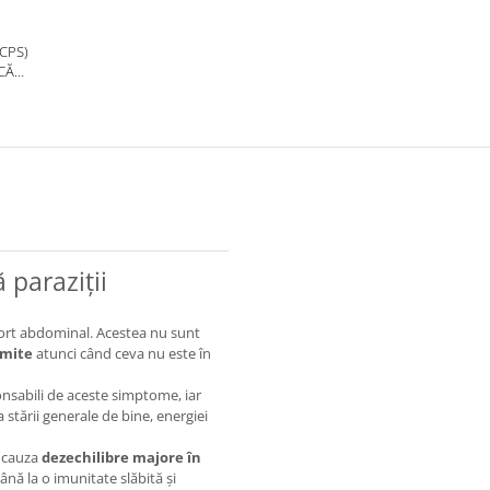
 CPS)
CĂ
 ȘI
NTĂ
 paraziții
fort abdominal. Acestea nu sunt
smite
atunci când ceva nu este în
onsabili de aceste simptome, iar
a stării generale de bine, energiei
e cauza
dezechilibre majore în
până la o imunitate slăbită și