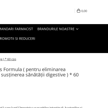
0,00
MANDARI FARMACIST
BRANDURILE NOASTRE
ROMOTII SI REDUCERI
e ) * 60 cps
s Formula ( pentru eliminarea
i susținerea sănătății digestive ) * 60
ă care luptă împotriva paraziților intestinali, bacteriilor și