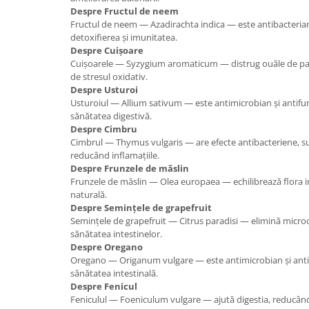
Despre Fructul de neem
Fructul de neem — Azadirachta indica — este antibacterian 
detoxifierea și imunitatea.
Despre Cuișoare
Cuișoarele — Syzygium aromaticum — distrug ouăle de para
de stresul oxidativ.
Despre Usturoi
Usturoiul — Allium sativum — este antimicrobian și antifung
sănătatea digestivă.
Despre Cimbru
Cimbrul — Thymus vulgaris — are efecte antibacteriene, sus
reducând inflamațiile.
Despre Frunzele de măslin
Frunzele de măslin — Olea europaea — echilibrează flora in
naturală.
Despre Semințele de grapefruit
Semințele de grapefruit — Citrus paradisi — elimină micro
sănătatea intestinelor.
Despre Oregano
Oregano — Origanum vulgare — este antimicrobian și antii
sănătatea intestinală.
Despre Fenicul
Feniculul — Foeniculum vulgare — ajută digestia, reducând