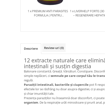
Mary & May
Seleniu
1 x PREMIUM ANTI PARASITES
1 x LIVERHELP FORTE (30
COSRX
Seminte de in
FORMULA ( PENTRU
– REGENERARE HEPATI
BIODANCE
ELIMINAREA PARAZIȚILOR
AVANSATĂ, DETOXIFIERE
Silimarina
INTESTINALI ȘI SUSȚINEREA
PROTECȚIE ANTIOXIDA
OOTD
SĂNĂTĂȚII DIGESTIVE ) * 60
Spirulina
Cettua
CPS
Ulei de cocos
Haruharu Wonder
Medicube
Ulei de peste
Review-uri
(0)
Descriere
ARIUL
Ulei MCT
Dr. Althea
Vitamina A
12 extracte naturale care elimină
DELLA BORN
intestinali și susțin digestia
Vitamina B
Balonare constantă. Greață. Vărsături. Constipare. Discon
Vitamina C
simple neplăceri, ci
semnale pe care corpul tău le tran
Vitamina D
regulă.
Paraziții intestinali, bacteriile și ciupercile
pot fi resp
Vitamina E
efectele lor se răsfrâng nu doar asupra digestiei, ci și asupr
și chiar imunității tale.
Vitamina K
Prezența paraziților nu înseamnă doar disconfort, ci poat
Zinc
organism
. De la respirație urât mirositoare și prurit anal, 