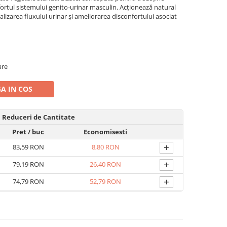
fortul sistemului genito-urinar masculin. Acționează natural
lizarea fluxului urinar și ameliorarea disconfortului asociat
are
A IN COS
Reduceri de Cantitate
Pret
/ buc
Economisesti
+
83,59 RON
8,80 RON
+
79,19 RON
26,40 RON
+
74,79 RON
52,79 RON