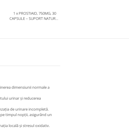
1 x PROSTIAID, 750MG, 30
CAPSULE – SUPORT NATURAL
PENTRU PROSTATĂ
SĂNĂTOASĂ ȘI URINARE
NORMALĂ
inerea dimensiunii normale a
tului urinar și reducerea
nzația de urinare incompletă.
pe timpul nopții, asigurând un
ia locală și stresul oxidativ.