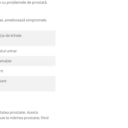
ate cu problemele de prostată.
tei, ameliorează simptomele
ția de lichide
etul urinar
amației
nt
iant
atea prostatei. Acesta
ie la mărirea prostatei, fiind