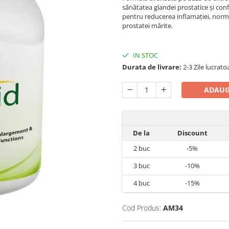
sănătatea glandei prostatice și con
pentru reducerea inflamației, norma
prostatei mărite.
IN STOC
Durata de livrare:
2-3 Zile lucrato
ADAUG
De la
Discount
2
buc
-5%
3
buc
-10%
4
buc
-15%
Cod Produs:
AM34