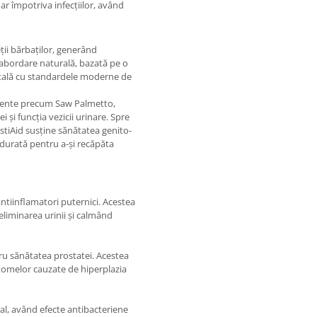
ar împotriva infecțiilor, având
eții bărbaților, generând
 abordare naturală, bazată pe o
ntală cu standardele moderne de
diente precum Saw Palmetto,
 și funcția vezicii urinare. Spre
stiAid susține sănătatea genito-
 durată pentru a-și recăpăta
ntiinflamatori puternici. Acestea
 eliminarea urinii și calmând
ru sănătatea prostatei. Acestea
ptomelor cauzate de hiperplazia
cal, având efecte antibacteriene