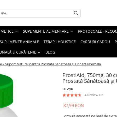
METICE
SUPLIMENTE ALIMENTARE
PROTOCOALE - RECO
I SUPLIMENTE ANIMALE
TERAPII HOLISTICE
CARDURI CADOU
P
SONALĂ & CURĂȚENIE
BLOG
le – Suport Natural pentru Prostată Sănătoasă și Urinare Normală
ProstiAid, 750mg, 30 c
Prostată Sănătoasă și
Su Ayu
4 Review-uri
87,99 RON
Formulă avansată pe bază de extrac