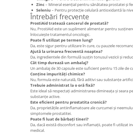
Zinc
– Mineral esențial pentru sănătatea prostatei și fert
Seleniu
– Pentru protecție celulară antioxidantă la nive
Întrebări frecvente
ProstiAid tratează cancerul de prostată?
Nu, ProstiAid este un supliment alimentar pentru susținere
înlocuiește tratamentul oncologic.
Poate fi utilizat pe termen lung?
Da, este sigur pentru utilizare în cure, cu pauzele recoman
Ajută la urinarea frecventă noaptea?
Da, ingredientele din formulă susțin tonusul vezicii și reduc 
Cât timp durează un ambalaj?
Un ambalaj de 30 capsule este suficient pentru 15 zile de c
Conține impurități chimice?
Nu, formula este naturală, fără aditivi sau substanțe artifici
Trebuie administrat la o oră fixă?
Este ideal să respectați administrarea dimineața și seara p
substanțe active.
Este eficient pentru prostatita cronică?
Da, proprietățile antiinflamatoare ale curcumei și neemul
simptomele prostatitei.
Poate fi luat de bărbați tineri?
Da, dacă există disconfort sau inflamații, poate fi utilizat i
medical.