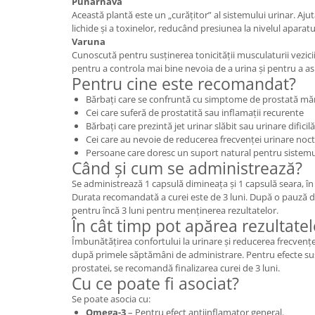
Punarnava
Această plantă este un „curățitor” al sistemului urinar. Aju
lichide și a toxinelor, reducând presiunea la nivelul aparatu
Varuna
Cunoscută pentru susținerea tonicității musculaturii vezici
pentru a controla mai bine nevoia de a urina și pentru a asi
Pentru cine este recomandat?
Bărbați care se confruntă cu simptome de prostată măr
Cei care suferă de prostatită sau inflamații recurente
Bărbați care prezintă jet urinar slăbit sau urinare dificilă
Cei care au nevoie de reducerea frecvenței urinare noc
Persoane care doresc un suport natural pentru sistemu
Când și cum se administrează?
Se administrează 1 capsulă dimineața și 1 capsulă seara, 
Durata recomandată a curei este de 3 luni. După o pauză de
pentru încă 3 luni pentru menținerea rezultatelor.
În cât timp pot apărea rezultatel
Îmbunătățirea confortului la urinare și reducerea frecvențe
după primele săptămâni de administrare. Pentru efecte sus
prostatei, se recomandă finalizarea curei de 3 luni.
Cu ce poate fi asociat?
Se poate asocia cu:
Omega-3
– Pentru efect antiinflamator general.