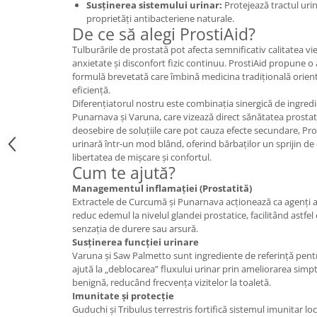
Susținerea sistemului urinar:
Protejează tractul urin
Cătină
proprietăți antibacteriene naturale.
De ce să alegi ProstiAid?
Chlorella
Tulburările de prostată pot afecta semnificativ calitatea vi
Colina
anxietate și disconfort fizic continuu. ProstiAid propune o
formulă brevetată care îmbină medicina tradițională orie
Electroliti
eficiență.
Produse Apicole
Diferențiatorul nostru este combinația sinergică de ingre
Punarnava și Varuna, care vizează direct sănătatea prostatei
Cacao
deosebire de soluțiile care pot cauza efecte secundare, Pro
urinară într-un mod blând, oferind bărbaților un sprijin de
libertatea de mișcare și confortul.
Cum te ajută?
Managementul inflamației (Prostatită)
Extractele de Curcumă și Punarnava acționează ca agenți a
reduc edemul la nivelul glandei prostatice, facilitând astfel
senzația de durere sau arsură.
Susținerea funcției urinare
Varuna și Saw Palmetto sunt ingrediente de referință pent
ajută la „deblocarea” fluxului urinar prin ameliorarea sim
benignă, reducând frecvența vizitelor la toaletă.
Imunitate și protecție
Guduchi și Tribulus terrestris fortifică sistemul imunitar lo