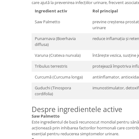
care ajută la prevenirea infecțiilor urinare, frecvent asoci
Ingredient activ
Rol principal
Saw Palmetto
previne creșterea prosta
urinare
Punarnava (Boerhavia
reduce inflamația și reten
diffusa)
Varuna (Crateva nurvala)
întărește vezica, susține j
Tribulus terrestris
protejează împotriva infl
Curcumă (Curcuma longa)
antiinflamator, antioxida
Guduchi (Tinospora
imunostimulator, detoxif
cordifolia)
Despre ingredientele active
Saw Palmetto
Este ingredientul de bază recunoscut mondial pentru sănăt
acționează prin inhibarea factorilor hormonali care contribu
esențial pentru reducerea simptomelor urinare.