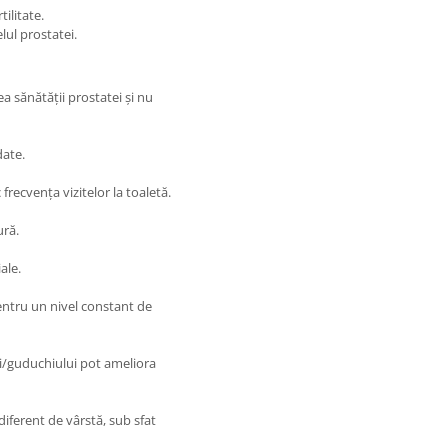
ilitate.
lul prostatei.
a sănătății prostatei și nu
date.
frecvența vizitelor la toaletă.
ură.
ale.
entru un nivel constant de
ui/guduchiului pot ameliora
ndiferent de vârstă, sub sfat