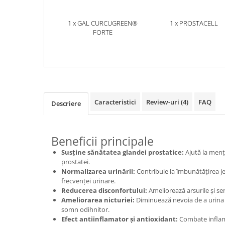
Mary & May
Seleniu
1 x GAL CURCUGREEN®
1 x PROSTACELL
COSRX
Seminte de in
FORTE
BIODANCE
Silimarina
OOTD
Spirulina
Cettua
Ulei de cocos
Haruharu Wonder
Medicube
Ulei de peste
Caracteristici
Review-uri
(4)
FAQ
Descriere
ARIUL
Ulei MCT
Dr. Althea
Vitamina A
DELLA BORN
Beneficii principale
Vitamina B
Susține sănătatea glandei prostatice:
Ajută la menț
Vitamina C
prostatei.
Vitamina D
Normalizarea urinării:
Contribuie la îmbunătățirea je
frecvenței urinare.
Vitamina E
Reducerea disconfortului:
Ameliorează arsurile și se
Ameliorarea nicturiei:
Diminuează nevoia de a urina 
Vitamina K
somn odihnitor.
Zinc
Efect antiinflamator și antioxidant:
Combate inflamaț