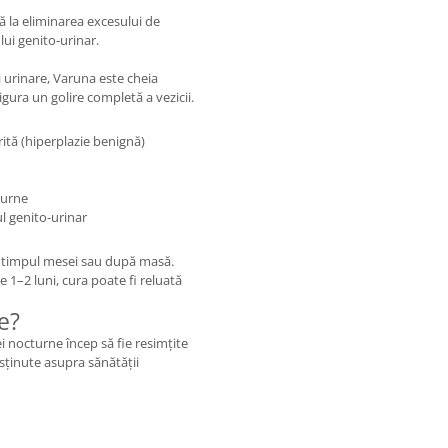
tă la eliminarea excesului de
lui genito-urinar.
i urinare, Varuna este cheia
gura un golire completă a vezicii.
ită (hiperplazie benignă)
turne
l genito-urinar
în timpul mesei sau după masă.
 1–2 luni, cura poate fi reluată
e?
i nocturne încep să fie resimțite
ținute asupra sănătății