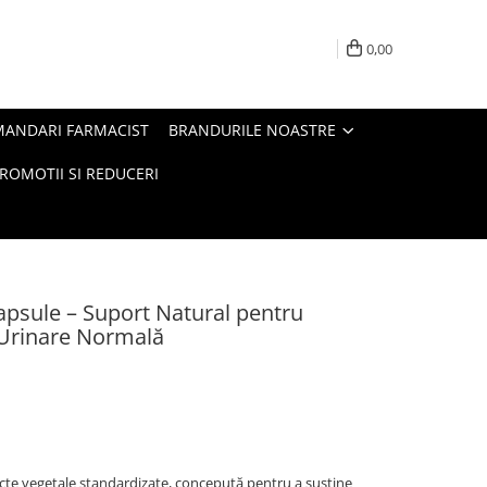
0,00
MANDARI FARMACIST
BRANDURILE NOASTRE
ROMOTII SI REDUCERI
apsule – Suport Natural pentru
 Urinare Normală
te vegetale standardizate, concepută pentru a susține