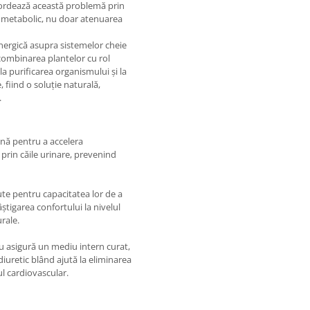
bordează această problemă prin
i metabolic, nu doar atenuarea
inergică asupra sistemelor cheie
n combinarea plantelor cu rol
la purificarea organismului și la
 fiind o soluție naturală,
.
nă pentru a accelera
 prin căile urinare, prevenind
te pentru capacitatea lor de a
știgarea confortului la nivelul
urale.
lu asigură un mediu intern curat,
 diuretic blând ajută la eliminarea
ul cardiovascular.