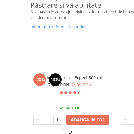
Păstrare și valabilitate
A se păstra în ambalajul original, la loc uscat, ferit de lumin
la îndemâna copiilor.
Informatii conformitate produs
Manhaē Draineur Expert 500 ml
-20%
NOU
79,99 RON
63,99 RON
IN STOC
ADAUGA IN COS