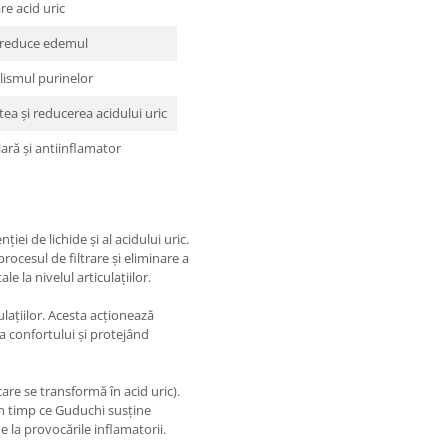
re acid uric
, reduce edemul
ismul purinelor
ea și reducerea acidului uric
lară și antiinflamator
ei de lichide și al acidului uric.
procesul de filtrare și eliminare a
e la nivelul articulațiilor.
lațiilor. Acesta acționează
ea confortului și protejând
re se transformă în acid uric).
 în timp ce Guduchi susține
 la provocările inflamatorii.