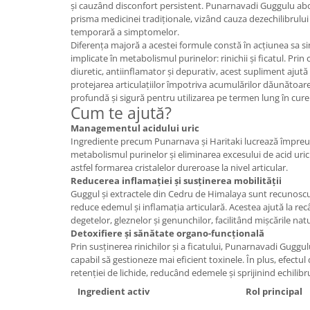
și cauzând disconfort persistent. Punarnavadi Guggulu a
Mary & May
prisma medicinei tradiționale, vizând cauza dezechilibrulu
Seleniu
temporară a simptomelor.
COSRX
Seminte de in
Diferența majoră a acestei formule constă în acțiunea sa s
BIODANCE
implicate în metabolismul purinelor: rinichii și ficatul. Pri
Silimarina
OOTD
diuretic, antiinflamator și depurativ, acest supliment ajută 
Spirulina
protejarea articulațiilor împotriva acumulărilor dăunătoare,
Cettua
profundă și sigură pentru utilizarea pe termen lung în cure
Ulei de cocos
Haruharu Wonder
Cum te ajută?
Medicube
Ulei de peste
Managementul acidului uric
Ingrediente precum Punarnava și Haritaki lucrează împreu
ARIUL
Ulei MCT
metabolismul purinelor și eliminarea excesului de acid uric
Dr. Althea
astfel formarea cristalelor dureroase la nivel articular.
Vitamina A
DELLA BORN
Reducerea inflamației și susținerea mobilității
Vitamina B
Guggul și extractele din Cedru de Himalaya sunt recunoscu
reduce edemul și inflamația articulară. Acestea ajută la recâ
Vitamina C
degetelor, gleznelor și genunchilor, facilitând mișcările nat
Detoxifiere și sănătate organo-funcțională
Vitamina D
Prin susținerea rinichilor și a ficatului, Punarnavadi Guggu
Vitamina E
capabil să gestioneze mai eficient toxinele. În plus, efectul
retenției de lichide, reducând edemele și sprijinind echilibr
Vitamina K
Ingredient activ
Rol principal
Zinc