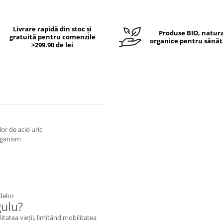
Livrare rapidă din stoc și
Produse BIO, natura
gratuită pentru comenzile
organice pentru sănăt
>299.90 de lei
lor de acid uric
organism
delor
gulu?
litatea vieții, limitând mobilitatea