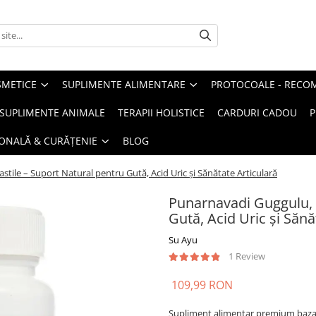
METICE
SUPLIMENTE ALIMENTARE
PROTOCOALE - RECO
I SUPLIMENTE ANIMALE
TERAPII HOLISTICE
CARDURI CADOU
P
SONALĂ & CURĂȚENIE
BLOG
tile – Suport Natural pentru Gută, Acid Uric și Sănătate Articulară
Punarnavadi Guggulu, 6
Gută, Acid Uric și Sănă
Su Ayu
1 Review
109,99 RON
Supliment alimentar premium bazat 