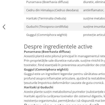
Punarnava (Boerhavia diffusa)
diuretic, elimina
Cătină
Cedru din Himalaya (Cedrus deodara)
antiinflamator
Chlorella
Colina
Haritaki (Terminalia chebula)
susține metabol
Electroliti
Guduchi (Tinospora cordifolia)
susține imunitat
Produse Apicole
Guggul (Commiphora wightii)
protecție articu
Cacao
Despre ingredientele active
Punarnava (Boerhavia diffusa)
Această plantă este pilonul principal în managementul retenți
Prin proprietățile sale diuretice naturale, susține rinichii în 
toxinelor, fiind esențială în prevenirea acumulărilor de cristal
Guggul (Commiphora wightii)
Guggul este un ingredient legendar pentru sănătatea articu
profund asupra inflamației articulare, ajutând la restabilir
țesuturile împotriva deformărilor cauzate de guta cronică.
Haritaki și Guduchi
Aceste plante susțin metabolismul purinelor (substanțele ca
Haritaki ajută la curățarea toxinelor din sistemul digestiv,
rezistența organismului, permițându-i să răspundă mai bine