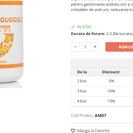
pentru gestionarea acidului uric și 
cristalelor de acid uric, reducerea in
IN STOC
Durata de livrare:
2-3 Zile lucrato
ADAUG
De la
Discount
2
buc
-5%
3
buc
-10%
4
buc
-15%
Cod Produs:
AM07
Adauga la Favorite