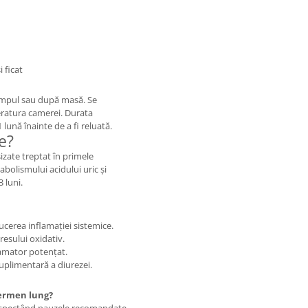
 ficat
 timpul sau după masă. Se
ratura camerei. Durata
lună înainte de a fi reluată.
e?
izate treptat în primele
bolismului acidului uric și
 luni.
ucerea inflamației sistemice.
resului oxidativ.
lamator potențat.
uplimentară a diurezei.
termen lung?