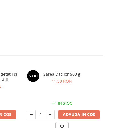
etății și
Sarea Dacilor 500 g
Kids Omeg
NOU
NOU
tății
11,99 RON
N
IN STOC
N COS
ADAUGA IN COS