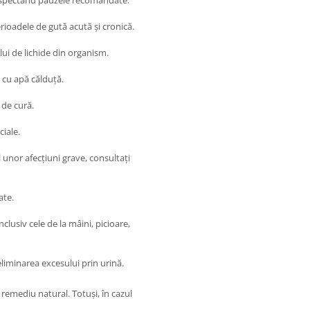
 respectând pauzele recomandate.
rioadele de gută acută și cronică.
lui de lichide din organism.
cu apă călduță.
 de cură.
ciale.
 unor afecțiuni grave, consultați
ate.
nclusiv cele de la mâini, picioare,
eliminarea excesului prin urină.
remediu natural. Totuși, în cazul