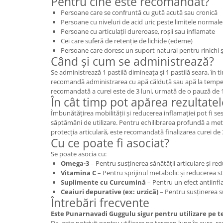
Pentru cine este recomandat?
Persoane care se confruntă cu gută acută sau cronică
Persoane cu niveluri de acid uric peste limitele normale
Persoane cu articulații dureroase, roșii sau inflamate
Cei care suferă de retenție de lichide (edeme)
Persoane care doresc un suport natural pentru rinichi și
Când și cum se administrează?
Se administrează 1 pastilă dimineața și 1 pastilă seara, în
recomandă administrarea cu apă călduță sau apă la tempe
recomandată a curei este de 3 luni, urmată de o pauză de 1 
În cât timp pot apărea rezultatel
Îmbunătățirea mobilității și reducerea inflamației pot fi ses
săptămâni de utilizare. Pentru echilibrarea profundă a meta
protecția articulară, este recomandată finalizarea curei de 3
Cu ce poate fi asociat?
Se poate asocia cu:
Omega-3
– Pentru susținerea sănătății articulare și red
Vitamina C
– Pentru sprijinul metabolic și reducerea st
Suplimente cu Curcumină
– Pentru un efect antiinf
Ceaiuri depurative (ex: urzică)
– Pentru susținerea s
Întrebări frecvente
Este Punarnavadi Guggulu sigur pentru utilizare pe 