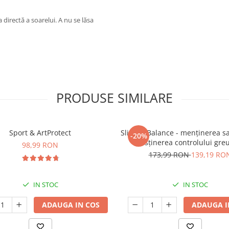
a directă a soarelui. A nu se lăsa
PRODUSE SIMILARE
Sport & ArtProtect
SlimProBalance - menținerea sați
-20%
susținerea controlului greu
98,99 RON
173,99 RON
139,19 RO
IN STOC
IN STOC
ADAUGA IN COS
ADAUGA I