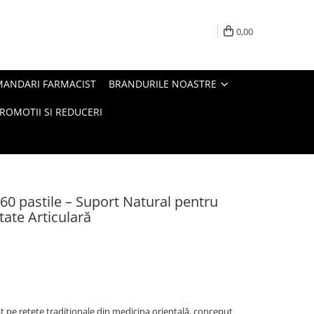
0,00
MANDARI FARMACIST
BRANDURILE NOASTRE
ROMOTII SI REDUCERI
0 pastile – Suport Natural pentru
tate Articulară
pe rețete tradiționale din medicina orientală, conceput