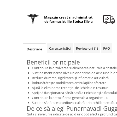
Geluri de duș
L-Carnitina
Scruburi
L-Glutamina
Protecție Solară
Magazin creat și administrat
Lecitina
de farmacist Ilie Stoica Silvia
Creme SPF față
Maca
Creme SPF corp
Magneziu
Spray SPF
Miere de Manuka
Uleiuri bronzare
Caracteristici
Review-uri
(1)
FAQ
Descriere
After Sun
MSM
Acceleratoare bronz
Multivitamine
Beneficii principale
Igienă Personală
Omega
Contribuie la dizolvarea și eliminarea naturală a cristale
Susține menținerea nivelurilor optime de acid uric în 
Deodorante
Palmier pitic
Reduce durerea, rigiditatea și inflamația articulară
Mâini și Unghii
Îmbunătățește mobilitatea articulațiilor afectate
Probiotice
Ajută la eliminarea retenției de lichide din țesuturi
Creme mâini
Proteine din zer (Whey Protein)
Sprijină funcționarea sănătoasă a rinichilor și a ficatului
Tratamente unghii
Contribuie la detoxifierea generală a organismului
Quercetin
Cosmetice coreene
Susține sănătatea cardiovasculară prin echilibrarea flui
De ce să alegi Punarnavadi Gug
Resveratrol
Beauty of Joseon
Guta și nivelurile ridicate de acid uric pot afecta profund ca
Scortisoara
PETITFEE