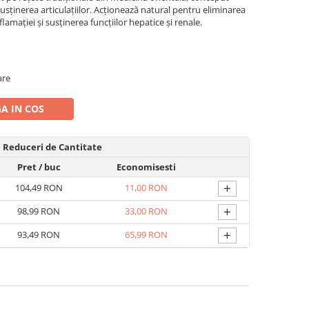
susținerea articulațiilor. Acționează natural pentru eliminarea
flamației și susținerea funcțiilor hepatice și renale.
are
A IN COS
Reduceri de Cantitate
Pret
/ buc
Economisesti
+
104,49 RON
11,00 RON
+
98,99 RON
33,00 RON
+
93,49 RON
65,99 RON