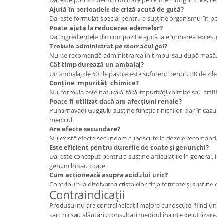
Da, este potrivit pentru utilizare pe termen lung în cure,
Ajută în perioadele de criză acută de gută?
Da, este formulat special pentru a susține organismul în pe
Poate ajuta la reducerea edemelor?
Da, ingredientele din compoziție ajută la eliminarea excesu
Trebuie administrat pe stomacul gol?
Nu, se recomandă administrarea în timpul sau după masă, 
Cât timp durează un ambalaj?
Un ambalaj de 60 de pastile este suficient pentru 30 de zile
Conține impurități chimice?
Nu, formula este naturală, fără impurități chimice sau artifi
Poate fi utilizat dacă am afecțiuni renale?
Punarnavadi Guggulu susține funcția rinichilor, dar în cazul
medicul.
Are efecte secundare?
Nu există efecte secundare cunoscute la dozele recomand
Este eficient pentru durerile de coate și genunchi?
Da, este conceput pentru a susține articulațiile în general, i
genunchi sau coate.
Cum acționează asupra acidului uric?
Contribuie la dizolvarea cristalelor deja formate și susține 
Contraindicații
Produsul nu are contraindicații majore cunoscute, fiind un 
sarcinii sau alăptării, consultați medicul înainte de utilizare.