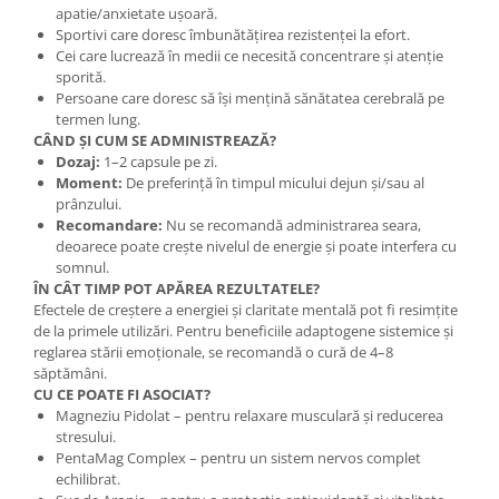
apatie/anxietate ușoară.
Sportivi care doresc îmbunătățirea rezistenței la efort.
Cei care lucrează în medii ce necesită concentrare și atenție
sporită.
Persoane care doresc să își mențină sănătatea cerebrală pe
termen lung.
CÂND ȘI CUM SE ADMINISTREAZĂ?
Dozaj:
1–2 capsule pe zi.
Moment:
De preferință în timpul micului dejun și/sau al
prânzului.
Recomandare:
Nu se recomandă administrarea seara,
deoarece poate crește nivelul de energie și poate interfera cu
somnul.
ÎN CÂT TIMP POT APĂREA REZULTATELE?
Efectele de creștere a energiei și claritate mentală pot fi resimțite
de la primele utilizări. Pentru beneficiile adaptogene sistemice și
reglarea stării emoționale, se recomandă o cură de 4–8
săptămâni.
CU CE POATE FI ASOCIAT?
Magneziu Pidolat – pentru relaxare musculară și reducerea
stresului.
PentaMag Complex – pentru un sistem nervos complet
echilibrat.