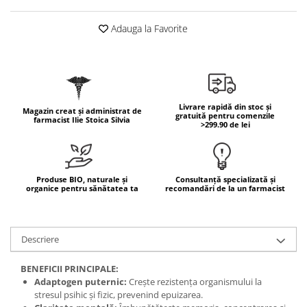
Mary & May
Seleniu
Adauga la Favorite
COSRX
Seminte de in
BIODANCE
Silimarina
OOTD
Spirulina
Cettua
Ulei de cocos
Haruharu Wonder
Livrare rapidă din stoc și
Magazin creat și administrat de
gratuită pentru comenzile
farmacist Ilie Stoica Silvia
Medicube
>299.90 de lei
Ulei de peste
ARIUL
Ulei MCT
Dr. Althea
Vitamina A
DELLA BORN
Produse BIO, naturale și
Consultanță specializată și
organice pentru sănătatea ta
recomandări de la un farmacist
Vitamina B
Vitamina C
Vitamina D
Descriere
Vitamina E
BENEFICII PRINCIPALE:
Vitamina K
Adaptogen puternic:
Crește rezistența organismului la
stresul psihic și fizic, prevenind epuizarea.
Zinc