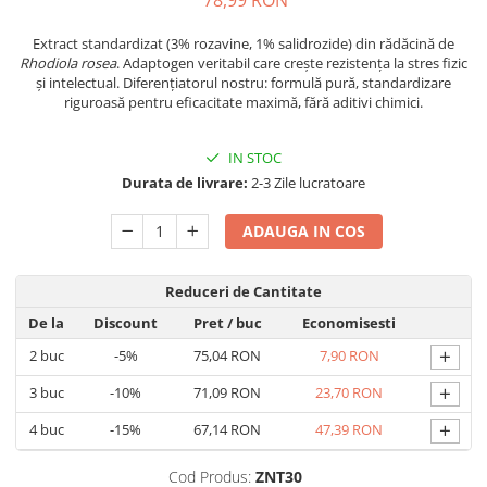
78,99 RON
Geluri de duș
L-Carnitina
Scruburi
Extract standardizat (3% rozavine, 1% salidrozide) din rădăcină de
L-Glutamina
Rhodiola rosea
. Adaptogen veritabil care crește rezistența la stres fizic
Protecție Solară
Lecitina
și intelectual. Diferențiatorul nostru: formulă pură, standardizare
Creme SPF față
riguroasă pentru eficacitate maximă, fără aditivi chimici.
Maca
Creme SPF corp
Magneziu
IN STOC
Spray SPF
Miere de Manuka
Durata de livrare:
2-3 Zile lucratoare
Uleiuri bronzare
After Sun
MSM
ADAUGA IN COS
Acceleratoare bronz
Multivitamine
Igienă Personală
Omega
Reduceri de Cantitate
Deodorante
Palmier pitic
De la
Discount
Pret
/ buc
Economisesti
Mâini și Unghii
Probiotice
+
2
buc
-5%
75,04 RON
7,90 RON
Creme mâini
Proteine din zer (Whey Protein)
+
3
buc
-10%
71,09 RON
23,70 RON
Tratamente unghii
Quercetin
Cosmetice coreene
+
4
buc
-15%
67,14 RON
47,39 RON
Resveratrol
Beauty of Joseon
Cod Produs:
ZNT30
Scortisoara
PETITFEE