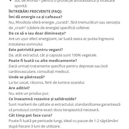
Suc de Aronia – pentru o protecție antioxidantă și vitalitate
sporită.
ÎNTREBĂRI FRECVENTE (FAQ):
Îmi dă energie ca și cafeaua?
Nu, Rhodiola oferă energie „curată”, fără tremurături sau senzația
de „crash” (cădere de energie) specifică cofeinei.
De ce să o iau doar dimineața?
Are un ușor efect energizant, iar luată seara ar putea îngreuna
instalarea somnului.
Este potrivită pentru vegani?
Da, atât extractul, cât și capsula sunt 100% vegetale.
Poate fi luată cu alte medicamente?
Dacă urmați tratamente specifice pentru depresie sau boli
cardiovasculare, consultați medicul.
Unde se păstrează?
La loc uscat, răcoros, ferit de lumina soarelui.
Are aditivi?
Nu, este un produs pur.
Ce înseamnă rozavine și salidrozide?
Sunt markerii de calitate ai extractului; standardizarea garantează
că produsul conține exact doza terapeutică necesară.
Cât timp pot face cura?
Poate fi luată pe perioade lungi, ideal cu pauze de 1-2 săptămâni
după fiecare 3 luni de utilizare.