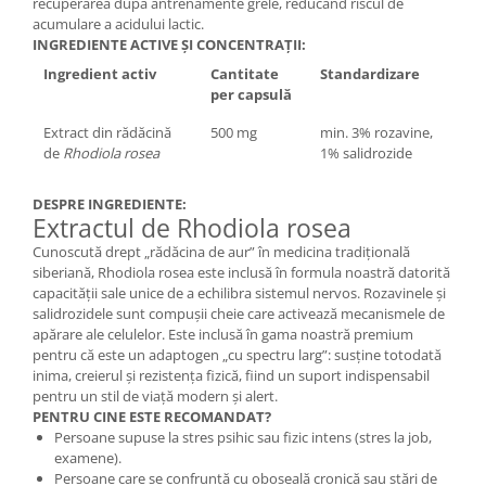
recuperarea după antrenamente grele, reducând riscul de
acumulare a acidului lactic.
INGREDIENTE ACTIVE ȘI CONCENTRAȚII:
Ingredient activ
Cantitate
Standardizare
per capsulă
Extract din rădăcină
500 mg
min. 3% rozavine,
de
Rhodiola rosea
1% salidrozide
DESPRE INGREDIENTE:
Extractul de Rhodiola rosea
Cunoscută drept „rădăcina de aur” în medicina tradițională
siberiană, Rhodiola rosea este inclusă în formula noastră datorită
capacității sale unice de a echilibra sistemul nervos. Rozavinele și
salidrozidele sunt compușii cheie care activează mecanismele de
apărare ale celulelor. Este inclusă în gama noastră premium
pentru că este un adaptogen „cu spectru larg”: susține totodată
inima, creierul și rezistența fizică, fiind un suport indispensabil
pentru un stil de viață modern și alert.
PENTRU CINE ESTE RECOMANDAT?
Persoane supuse la stres psihic sau fizic intens (stres la job,
examene).
Persoane care se confruntă cu oboseală cronică sau stări de