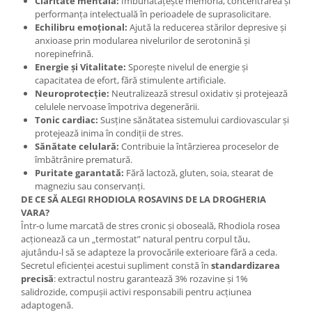
Claritate mentală:
Îmbunătățește memoria, concentrarea și
Cătină
performanța intelectuală în perioadele de suprasolicitare.
Echilibru emoțional:
Ajută la reducerea stărilor depresive și
Chlorella
anxioase prin modularea nivelurilor de serotonină și
Colina
norepinefrină.
Energie și Vitalitate:
Sporește nivelul de energie și
Electroliti
capacitatea de efort, fără stimulente artificiale.
Neuroprotecție:
Neutralizează stresul oxidativ și protejează
Produse Apicole
celulele nervoase împotriva degenerării.
Cacao
Tonic cardiac:
Susține sănătatea sistemului cardiovascular și
protejează inima în condiții de stres.
Sănătate celulară:
Contribuie la întârzierea proceselor de
îmbătrânire prematură.
Puritate garantată:
Fără lactoză, gluten, soia, stearat de
magneziu sau conservanți.
DE CE SĂ ALEGI RHODIOLA ROSAVINS DE LA DROGHERIA
VARA?
Într-o lume marcată de stres cronic și oboseală, Rhodiola rosea
acționează ca un „termostat” natural pentru corpul tău,
ajutându-l să se adapteze la provocările exterioare fără a ceda.
Secretul eficienței acestui supliment constă în
standardizarea
precisă
: extractul nostru garantează 3% rozavine și 1%
salidrozide, compușii activi responsabili pentru acțiunea
adaptogenă.