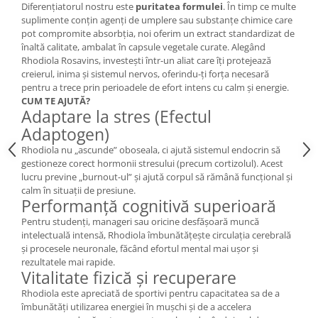
Diferențiatorul nostru este
puritatea formulei
. În timp ce multe
suplimente conțin agenți de umplere sau substanțe chimice care
pot compromite absorbția, noi oferim un extract standardizat de
înaltă calitate, ambalat în capsule vegetale curate. Alegând
Rhodiola Rosavins, investești într-un aliat care îți protejează
creierul, inima și sistemul nervos, oferindu-ți forța necesară
pentru a trece prin perioadele de efort intens cu calm și energie.
CUM TE AJUTĂ?
Adaptare la stres (Efectul
Adaptogen)
Rhodiola nu „ascunde” oboseala, ci ajută sistemul endocrin să
gestioneze corect hormonii stresului (precum cortizolul). Acest
lucru previne „burnout-ul” și ajută corpul să rămână funcțional și
calm în situații de presiune.
Performanță cognitivă superioară
Pentru studenți, manageri sau oricine desfășoară muncă
intelectuală intensă, Rhodiola îmbunătățește circulația cerebrală
și procesele neuronale, făcând efortul mental mai ușor și
rezultatele mai rapide.
Vitalitate fizică și recuperare
Rhodiola este apreciată de sportivi pentru capacitatea sa de a
îmbunătăți utilizarea energiei în mușchi și de a accelera