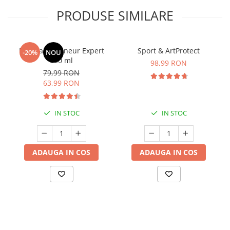
PRODUSE SIMILARE
Manhaē Draineur Expert
Sport & ArtProtect
-20%
NOU
500 ml
98,99 RON
79,99 RON
63,99 RON
IN STOC
IN STOC
ADAUGA IN COS
ADAUGA IN COS