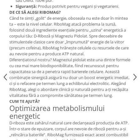
sau OMG. 100% pur.
Cătină
Siguranță:
Produs potrivit pentru vegani și vegetarieni.
DE CE SĂ ALEGI RIBOMAG?
Chlorella
Când te simți „golit” de energie, oboseala nu este doar în mintea
Colina
ta – este la nivel celular. RiboMag atacă problema la sursă,
folosind două ingrediente esențiale pentru „uzina” energetică a
Electroliti
corpului tău: D-Riboză și Magneziu Pidolat. Spre deosebire de
stimulentele clasice care doar „împrumută” energie de la viitor
Produse Apicole
(precum cofeina), RiboMag hrănește celulele cu resursele de care
Cacao
au nevoie pentru a produce ATP natural.
Diferențiatorul nostru? Magneziul pidolat este una dintre formele
cu cea mai mare biodisponibilitate, fiind recunoscut pentru
capacitatea sa de a penetra rapid barierele celulare. Această
combinație sinergică asigură nu doar un boost energetic imediat,
ci și o refacere pe termen lung a echilibrului electrolitic. Alegând
RiboMag, alegi o abordare clinică și naturală pentru a-ți recăpăta
vitalitatea fără a compromite sănătatea pe termen lung.
CUM TE AJUTĂ?
Optimizarea metabolismului
energetic
D-riboza este zahărul natural care declanșează producția de ATP.
Într-o stare de epuizare, corpul are nevoie de riboză pentru a-și
„reîncărca bateriile”. RiboMag furnizează exact acest combustibil