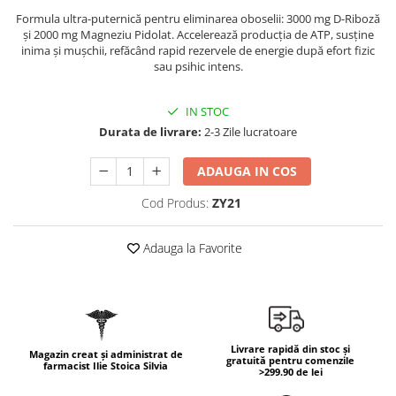
Geluri de duș
L-Carnitina
Formula ultra-puternică pentru eliminarea oboselii: 3000 mg D-Riboză
Scruburi
și 2000 mg Magneziu Pidolat. Accelerează producția de ATP, susține
L-Glutamina
inima și mușchii, refăcând rapid rezervele de energie după efort fizic
Protecție Solară
Lecitina
sau psihic intens.
Creme SPF față
Maca
Creme SPF corp
IN STOC
Magneziu
Spray SPF
Durata de livrare:
2-3 Zile lucratoare
Miere de Manuka
Uleiuri bronzare
ADAUGA IN COS
After Sun
MSM
Acceleratoare bronz
Multivitamine
Cod Produs:
ZY21
Igienă Personală
Omega
Adauga la Favorite
Deodorante
Palmier pitic
Mâini și Unghii
Probiotice
Creme mâini
Proteine din zer (Whey Protein)
Tratamente unghii
Quercetin
Cosmetice coreene
Livrare rapidă din stoc și
Magazin creat și administrat de
gratuită pentru comenzile
farmacist Ilie Stoica Silvia
Resveratrol
Beauty of Joseon
>299.90 de lei
Scortisoara
PETITFEE