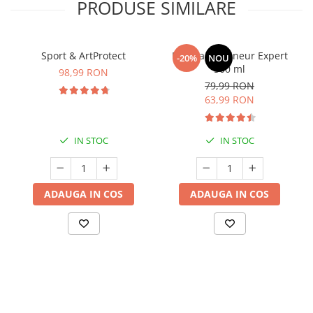
PRODUSE SIMILARE
Sport & ArtProtect
Manhaē Draineur Expert
-20%
NOU
500 ml
98,99 RON
79,99 RON
63,99 RON
IN STOC
IN STOC
ADAUGA IN COS
ADAUGA IN COS