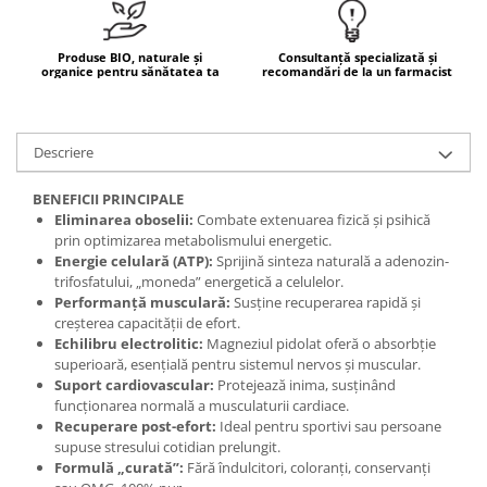
Mary & May
Seleniu
COSRX
Produse BIO, naturale și
Consultanță specializată și
Seminte de in
organice pentru sănătatea ta
recomandări de la un farmacist
BIODANCE
Silimarina
OOTD
Spirulina
Cettua
Descriere
Ulei de cocos
Haruharu Wonder
Medicube
BENEFICII PRINCIPALE
Ulei de peste
Eliminarea oboselii:
Combate extenuarea fizică și psihică
ARIUL
Ulei MCT
prin optimizarea metabolismului energetic.
Dr. Althea
Energie celulară (ATP):
Sprijină sinteza naturală a adenozin-
Vitamina A
DELLA BORN
trifosfatului, „moneda” energetică a celulelor.
Vitamina B
Performanță musculară:
Susține recuperarea rapidă și
creșterea capacității de efort.
Vitamina C
Echilibru electrolitic:
Magneziul pidolat oferă o absorbție
superioară, esențială pentru sistemul nervos și muscular.
Vitamina D
Suport cardiovascular:
Protejează inima, susținând
Vitamina E
funcționarea normală a musculaturii cardiace.
Recuperare post-efort:
Ideal pentru sportivi sau persoane
Vitamina K
supuse stresului cotidian prelungit.
Formulă „curată”:
Fără îndulcitori, coloranți, conservanți
Zinc