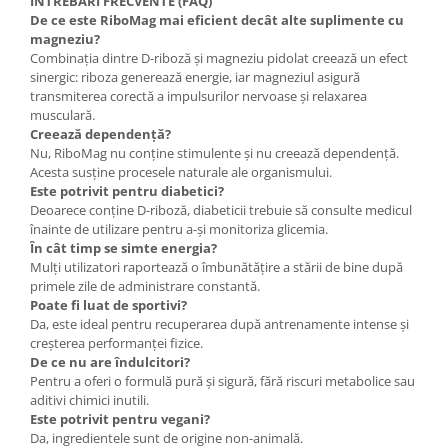
ÎNTREBĂRI FRECVENTE (FAQ)
De ce este RiboMag mai eficient decât alte suplimente cu
magneziu?
Combinația dintre D-riboză și magneziu pidolat creează un efect
sinergic: riboza generează energie, iar magneziul asigură
transmiterea corectă a impulsurilor nervoase și relaxarea
musculară.
Creează dependență?
Nu, RiboMag nu conține stimulente și nu creează dependență.
Acesta susține procesele naturale ale organismului.
Este potrivit pentru diabetici?
Deoarece conține D-riboză, diabeticii trebuie să consulte medicul
înainte de utilizare pentru a-și monitoriza glicemia.
În cât timp se simte energia?
Mulți utilizatori raportează o îmbunătățire a stării de bine după
primele zile de administrare constantă.
Poate fi luat de sportivi?
Da, este ideal pentru recuperarea după antrenamente intense și
creșterea performanței fizice.
De ce nu are îndulcitori?
Pentru a oferi o formulă pură și sigură, fără riscuri metabolice sau
aditivi chimici inutili.
Este potrivit pentru vegani?
Da, ingredientele sunt de origine non-animală.