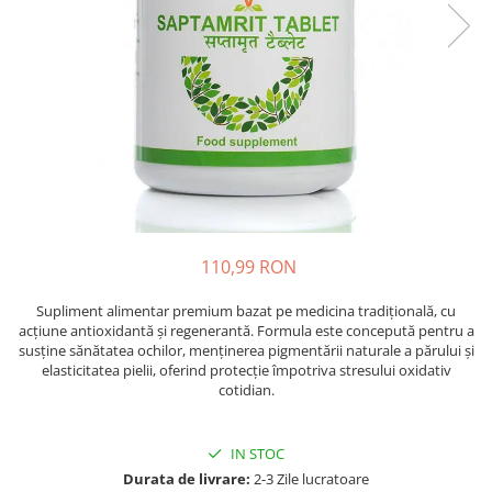
Oase & dinți
Îngrijirea Tenului
Colagen
Zinc Bisglicinat
Piele, păr & unghii
Creme de față
Creatina
Tranzit intestinal
Seruri
Crom
Creme cu SPF
Colesterol & tensiune
Demachiante
Curcumin (Turmeric)
Sănătatea copiilor
Geluri de curățare
Enzime
Performanta sportiva
Ape micelare
Fibre
Sanatate Orala
Tonere
Fier
Alergii
Măști pentru față
110,99 RON
Garcinia
Exfoliante
Anti Intepaturi
Creme pentru ochi
Ghimbir
Supliment alimentar premium bazat pe medicina tradițională, cu
Balsam buze
acțiune antioxidantă și regenerantă. Formula este concepută pentru a
Ginkgo biloba
susține sănătatea ochilor, menținerea pigmentării naturale a părului și
Îngrijirea Corpului
Ginseng
elasticitatea pielii, oferind protecție împotriva stresului oxidativ
Creme de corp
cotidian.
Glucozamina
Loțiuni
Glutation
Unturi de corp
IN STOC
L-Arginina
Uleiuri de corp
Durata de livrare:
2-3 Zile lucratoare