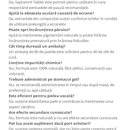
Da, Saptamrit Tablet este potrivit pentru utilizare în cure,
respectând perioadele de pauză recomandate.
Ajută la oboseala oculară cauzată de ecrane?
Da, extractele din compoziție susțin confortul ochilor în condiții
de utilizare prelungită a ecranelor.
Poate opri încărunțirea părului?
Ajută la menținerea pigmentării naturale și poate întârzia
încărunțirea prematură prin hrănirea foliculilor.
Cât timp durează un ambalaj?
Un ambalaj de 80 de pastile este suficient pentru 40 de zile de
cură.
Conține impurități chimice?
Nu, formula este 100% naturală, fără aditivi, conservanți sau
coloranți.
Trebuie administrat pe stomacul gol?
Nu, se recomandă administrarea în timpul sau după masă, de
preferință cu apă călduță.
Este eficient pentru pielea uscată?
Da, susține elasticitatea pielii și contribuie la menținerea unui
aspect sănătos.
Are efecte secundare cunoscute?
Nu, formula este naturală și nu are efecte secundare cunoscute.
Pot lua acest supliment dacă port ochelari?
Da, susține vederea normală, dar nu înlocuiește corecția optică