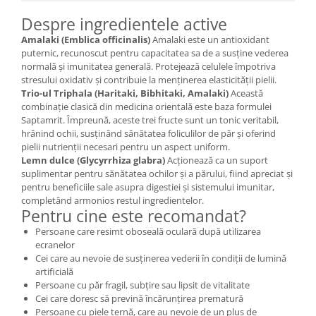
Despre ingredientele active
Amalaki (Emblica officinalis)
Amalaki este un antioxidant
puternic, recunoscut pentru capacitatea sa de a susține vederea
normală și imunitatea generală. Protejează celulele împotriva
stresului oxidativ și contribuie la menținerea elasticității pielii.
Trio-ul Triphala (Haritaki, Bibhitaki, Amalaki)
Această
combinație clasică din medicina orientală este baza formulei
Saptamrit. Împreună, aceste trei fructe sunt un tonic veritabil,
hrănind ochii, susținând sănătatea foliculilor de păr și oferind
pielii nutrienții necesari pentru un aspect uniform.
Lemn dulce (Glycyrrhiza glabra)
Acționează ca un suport
suplimentar pentru sănătatea ochilor și a părului, fiind apreciat și
pentru beneficiile sale asupra digestiei și sistemului imunitar,
completând armonios restul ingredientelor.
Pentru cine este recomandat?
Persoane care resimt oboseală oculară după utilizarea
ecranelor
Cei care au nevoie de susținerea vederii în condiții de lumină
artificială
Persoane cu păr fragil, subțire sau lipsit de vitalitate
Cei care doresc să prevină încărunțirea prematură
Persoane cu piele ternă, care au nevoie de un plus de