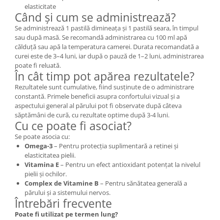
elasticitate
Când și cum se administrează?
Se administrează 1 pastilă dimineața și 1 pastilă seara, în timpul
sau după masă. Se recomandă administrarea cu 100 ml apă
călduță sau apă la temperatura camerei. Durata recomandată a
curei este de 3–4 luni, iar după o pauză de 1–2 luni, administrarea
poate fi reluată.
În cât timp pot apărea rezultatele?
Rezultatele sunt cumulative, fiind susținute de o administrare
constantă. Primele beneficii asupra confortului vizual și a
aspectului general al părului pot fi observate după câteva
săptămâni de cură, cu rezultate optime după 3-4 luni.
Cu ce poate fi asociat?
Se poate asocia cu:
Omega-3
– Pentru protecția suplimentară a retinei și
elasticitatea pielii.
Vitamina E
– Pentru un efect antioxidant potențat la nivelul
pielii și ochilor.
Complex de Vitamine B
– Pentru sănătatea generală a
părului și a sistemului nervos.
Întrebări frecvente
Poate fi utilizat pe termen lung?