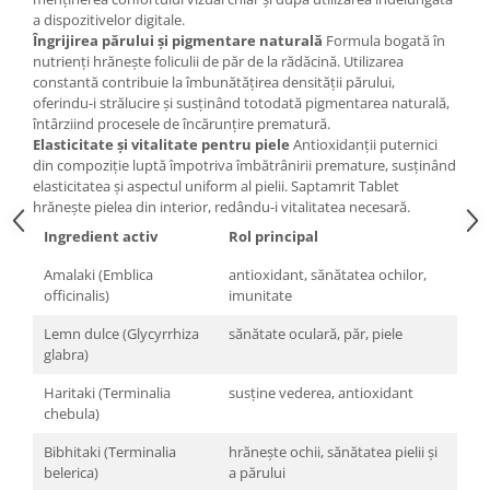
a dispozitivelor digitale.
Îngrijirea părului și pigmentare naturală
Formula bogată în
nutrienți hrănește foliculii de păr de la rădăcină. Utilizarea
constantă contribuie la îmbunătățirea densității părului,
oferindu-i strălucire și susținând totodată pigmentarea naturală,
întârziind procesele de încărunțire prematură.
Elasticitate și vitalitate pentru piele
Antioxidanții puternici
din compoziție luptă împotriva îmbătrânirii premature, susținând
elasticitatea și aspectul uniform al pielii. Saptamrit Tablet
hrănește pielea din interior, redându-i vitalitatea necesară.
Ingredient activ
Rol principal
Amalaki (Emblica
antioxidant, sănătatea ochilor,
officinalis)
imunitate
Lemn dulce (Glycyrrhiza
sănătate oculară, păr, piele
glabra)
Haritaki (Terminalia
susține vederea, antioxidant
chebula)
Bibhitaki (Terminalia
hrănește ochii, sănătatea pielii și
belerica)
a părului