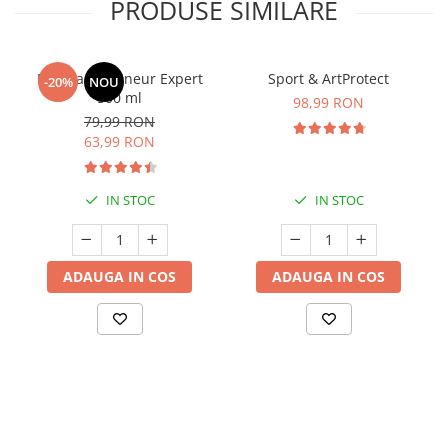
PRODUSE SIMILARE
Manhaē Draineur Expert
Sport & ArtProtect
-20%
NOU
500 ml
98,99 RON
79,99 RON
63,99 RON
IN STOC
IN STOC
ADAUGA IN COS
ADAUGA IN COS