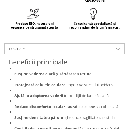
>299.90 de lei
Mary & May
Seleniu
COSRX
Seminte de in
BIODANCE
Produse BIO, naturale și
Consultanță specializată și
Silimarina
organice pentru sănătatea ta
recomandări de la un farmacist
OOTD
Spirulina
Cettua
Ulei de cocos
Haruharu Wonder
Descriere
Medicube
Ulei de peste
ARIUL
Beneficii principale
Ulei MCT
Dr. Althea
Vitamina A
Susține vederea clară și sănătatea retinei
DELLA BORN
Vitamina B
Protejează celulele oculare
împotriva stresului oxidativ
Vitamina C
Ajută la adaptarea vederii
în condiții de lumină slabă
Vitamina D
Vitamina E
Reduce disconfortul ocular
cauzat de ecrane sau oboseală
Vitamina K
Susține densitatea părului
și reduce fragilitatea acestuia
Zinc
Contribuie la menținerea pigmentării naturale
a părului