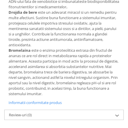
ADN-ului fata de xenobiotice si imbunatateste biodisponibilitatea
fitonutrientilor si medicamentelor
.
Drojdia de bere
este un adevarat miracol si un remediu pentru
multe afectiuni. Sustine buna functionare a sistemului imunitar,
protejeaza celulele impotriva stresului oxidativ, ajuta la
mentinerea sanatatii sistemului osos si a dintilor, a pielii, parului
si a unghiilor. Contribuie la functionarea normala a glandei
tiroide, prezinta actiune antitumorala, antiinflamatoare,
antioxidanta.
Bromelaina
este o enzima proteolitica extrasa din fructul de
ananas ce are rol direct in metabolizarea rapida a proteinelor
alimentare. Aceasta participa in mod activ la procesul de digestie,
accelerand asimilarea si absorbtia substantelor nutritive. Mai
departe, bromelaina trece de bariera digestiva, se absoarbe la
nivel sangvin, actionand astfel la nivelul intregului organism. Prin
aportul sau la nivel digestiv, bromelaina regleaza pH-ul si are rol
probiotic, contribuind, in acelasi timp, la buna functionare a
sistemului imunitar.
Informatii conformitate produs
Review-uri
(0)