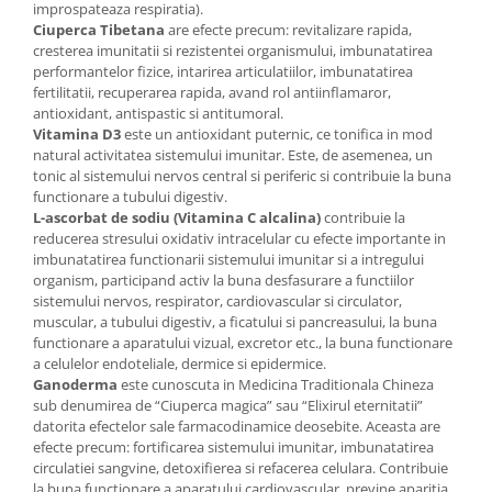
improspateaza respiratia).
Ciuperca Tibetana
are efecte precum: revitalizare rapida,
cresterea imunitatii si rezistentei organismului, imbunatatirea
performantelor fizice, intarirea articulatiilor, imbunatatirea
fertilitatii, recuperarea rapida, avand rol antiinflamaror,
antioxidant, antispastic si antitumoral.
Vitamina D3
este un antioxidant puternic, ce tonifica in mod
natural activitatea sistemului imunitar. Este, de asemenea, un
tonic al sistemului nervos central si periferic si contribuie la buna
functionare a tubului digestiv.
L-ascorbat de sodiu (Vitamina C alcalina)
contribuie la
reducerea stresului oxidativ intracelular cu efecte importante in
imbunatatirea functionarii sistemului imunitar si a intregului
organism, participand activ la buna desfasurare a functiilor
sistemului nervos, respirator, cardiovascular si circulator,
muscular, a tubului digestiv, a ficatului si pancreasului, la buna
functionare a aparatului vizual, excretor etc., la buna functionare
a celulelor endoteliale, dermice si epidermice.
Ganoderma
este cunoscuta in Medicina Traditionala Chineza
sub denumirea de “Ciuperca magica” sau “Elixirul eternitatii”
datorita efectelor sale farmacodinamice deosebite. Aceasta are
efecte precum: fortificarea sistemului imunitar, imbunatatirea
circulatiei sangvine, detoxifierea si refacerea celulara. Contribuie
la buna functionare a aparatului cardiovascular, previne aparitia