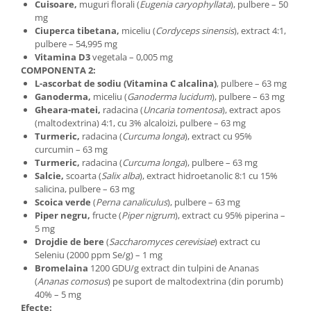
Cuisoare,
muguri florali (
Eugenia caryophyllata
), pulbere – 50
Cătină
mg
Ciuperca tibetana,
miceliu (
Cordyceps sinensis
), extract 4:1,
Chlorella
pulbere – 54,995 mg
Colina
Vitamina D3
vegetala – 0,005 mg
COMPONENTA 2:
Electroliti
L-ascorbat de sodiu (Vitamina C alcalina)
, pulbere – 63 mg
Produse Apicole
Ganoderma,
miceliu (
Ganoderma
lucidum
), pulbere – 63 mg
Gheara-matei,
radacina (
Uncaria
tomentosa
), extract apos
Cacao
(maltodextrina) 4:1, cu 3% alcaloizi, pulbere – 63 mg
Turmeric,
radacina (
Curcuma longa
), extract cu 95%
curcumin – 63 mg
Turmeric,
radacina (
Curcuma longa
), pulbere – 63 mg
Salcie,
scoarta (
Salix alba
), extract hidroetanolic 8:1 cu 15%
salicina, pulbere – 63 mg
Scoica verde
(
Perna canaliculus
), pulbere – 63 mg
Piper negru,
fructe (
Piper nigrum
), extract cu 95% piperina –
5 mg
Drojdie de bere
(
Saccharomyces cerevisiae
) extract cu
Seleniu (2000 ppm Se/g) – 1 mg
B
romelaina
1200 GDU/g extract din tulpini de Ananas
(
Ananas comosus
) pe suport de maltodextrina (din porumb)
40% – 5 mg
Efecte: