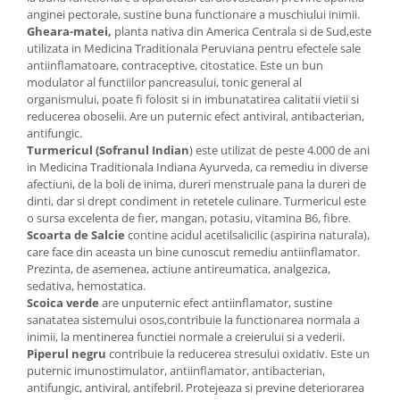
anginei pectorale, sustine buna functionare a muschiului inimii.
Gheara-matei,
planta nativa din America Centrala si de Sud,este
utilizata in Medicina Traditionala Peruviana pentru efectele sale
antiinflamatoare, contraceptive, citostatice. Este un bun
modulator al functiilor pancreasului, tonic general al
organismului, poate fi folosit si in imbunatatirea calitatii vietii si
reducerea oboselii. Are un puternic efect antiviral, antibacterian,
antifungic.
Turmericul (Sofranul Indian
) este utilizat de peste 4.000 de ani
in Medicina Traditionala Indiana Ayurveda, ca remediu in diverse
afectiuni, de la boli de inima, dureri menstruale pana la dureri de
dinti, dar si drept condiment in retetele culinare. Turmericul este
o sursa excelenta de fier, mangan, potasiu, vitamina B6, fibre.
Scoarta de Salcie
contine acidul acetilsalicilic (aspirina naturala),
care face din aceasta un bine cunoscut remediu antiinflamator.
Prezinta, de asemenea, actiune antireumatica, analgezica,
sedativa, hemostatica.
Scoica verde
are unputernic efect antiinflamator, sustine
sanatatea sistemului osos,contribuie la functionarea normala a
inimii, la mentinerea functiei normale a creierului si a vederii.
Piperul negru
contribuie la reducerea stresului oxidativ. Este un
puternic imunostimulator, antiinflamator, antibacterian,
antifungic, antiviral, antifebril. Protejeaza si previne deteriorarea