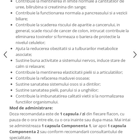
Contribuie la mentinerea in limite normale a cantitatilor de
uree, bilirubina si creatinina din sange;
Contribuie la functionarea normala a pancreasului si a vezicii
biliare;
Contribuie la scaderea riscului de aparitie a cancerului, in
general, scade riscul de cancer de colon, intrucat contribuie la
eliminarea toxinelor si formeaza o bariera de protectie la
nivelul celulelor;
Ajuta la reducerea obezitatii si a tulburarilor metabolice
asociate;
Sustine buna activitate a sistemului nervos, induce stare de
calm si relaxare;
Contribuie la mentinerea elasticitatii pielii si a articulatiilor;
Contribuie la refacerea maduvei osoase;
Sustine sanatatea sistemului osos si a dintilor;
Sustine sanatatea pielii, parului si a unghiilor;
Contribuie la imbunatatirea calitatii vietii si la normalizarea
functiilor organismului.
Mod de administrare:
Doza recomandata este de
1 capsula / zi
din fiecare flacon, cu
pauza de o ora intre ele, cu o ora inainte sau dupa masa. Mai intai
se administreaza
1 capsula Componenta 1
, iar apoi
1 capsula
Componenta 2
sau conform recomandarii consultantului de
specialitate.