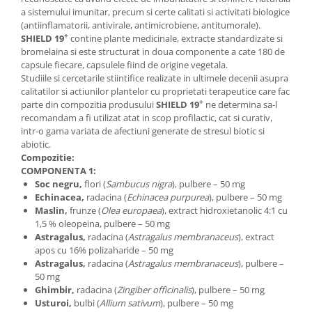
a sistemului imunitar, precum si certe calitati si activitati biologice
Mary & May
Seleniu
(antiinflamatorii, antivirale, antimicrobiene, antitumorale).
COSRX
+
SHIELD
19
contine plante medicinale, extracte standardizate si
Seminte de in
bromelaina si este structurat in doua componente a cate 180 de
BIODANCE
Silimarina
capsule fiecare, capsulele fiind de origine vegetala.
OOTD
Studiile si cercetarile stiintifice realizate in ultimele decenii asupra
Spirulina
Cettua
calitatilor si actiunilor plantelor cu proprietati terapeutice care fac
+
parte din compozitia produsului
SHIELD
19
ne determina sa-l
Ulei de cocos
Haruharu Wonder
recomandam a fi utilizat atat in scop profilactic, cat si curativ,
Medicube
Ulei de peste
intr-o gama variata de afectiuni generate de stresul biotic si
ARIUL
abiotic.
Ulei MCT
Compozitie:
Dr. Althea
COMPONENTA 1:
Vitamina A
DELLA BORN
Soc negru,
flori (
Sambucus nigra
), pulbere – 50 mg
Vitamina B
Echinacea,
radacina (
Echinacea purpurea
), pulbere – 50 mg
Maslin,
frunze (
Olea europaea
), extract hidroxietanolic 4:1 cu
Vitamina C
1,5 % oleopeina, pulbere – 50 mg
Vitamina D
Astragalus,
radacina (
Astragalus membranaceus
), extract
apos cu 16% polizaharide – 50 mg
Vitamina E
Astragalus,
radacina (
Astragalus membranaceus
), pulbere –
50 mg
Vitamina K
Ghimbir,
radacina (
Zingiber officinalis
), pulbere – 50 mg
Zinc
Usturoi,
bulbi (
Allium
sativum
), pulbere – 50 mg