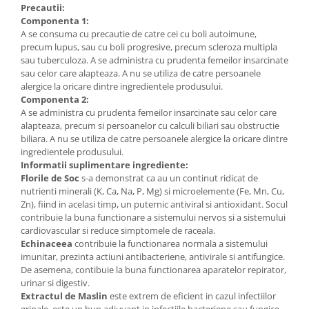
Precautii:
Componenta 1:
A se consuma cu precautie de catre cei cu boli autoimune,
precum lupus, sau cu boli progresive, precum scleroza multipla
sau tuberculoza. A se administra cu prudenta femeilor insarcinate
sau celor care alapteaza. A nu se utiliza de catre persoanele
alergice la oricare dintre ingredientele produsului.
Componenta 2:
A se administra cu prudenta femeilor insarcinate sau celor care
alapteaza, precum si persoanelor cu calculi biliari sau obstructie
biliara. A nu se utiliza de catre persoanele alergice la oricare dintre
ingredientele produsului.
Informatii suplimentare ingrediente:
Florile de Soc
s-a demonstrat ca au un continut ridicat de
nutrienti minerali (K, Ca, Na, P, Mg) si microelemente (Fe, Mn, Cu,
Zn), fiind in acelasi timp, un puternic antiviral si antioxidant. Socul
contribuie la buna functionare a sistemului nervos si a sistemului
cardiovascular si reduce simptomele de raceala.
Echinaceea
contribuie la functionarea normala a sistemului
imunitar, prezinta actiuni antibacteriene, antivirale si antifungice.
De asemena, contibuie la buna functionarea aparatelor repirator,
urinar si digestiv.
Extractul de Maslin
este extrem de eficient in cazul infectiilor