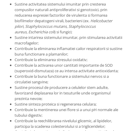
Sustine activitatea sistemului imunitar prin cresterea
compusilor naturali antiproliferativi si genotoxici, prin
reducerea expresiei factorilor de virulenta si formarea
biofilmelor depatogeni virali, bacterieni (ex.
Helicobacter
pilori, Staphylococcus mutans, Staphylococcus
aureus,
Escherichia coli
) si fungici;
Sustine intarirea sistemului imunitar, prin stimularea activitatii
macrofagelor;
Contribuie la eliminarea inflamatiei cailor respiratorii si sustine
buna functionare a plamanilor;
Contribuie la eliminarea stresului oxidativ;
Contribuie la activarea unor cantitati importante de SOD
(superoxid-dismutaza) ce au intensa activitate antioxidanta;
Contribuie la buna functionare a sistemului nervos si a
circulatiei sangvine;
Sustine procesul de producere a celulelor stem adulte,
favorizand deplasarea lor in tesuturile unde organismul
prezinta nevoie;
Sustine sinteza proteica si regenerarea celulara;
Contribuie la mentinerea unei flore si a unui pH normale ale
tubului digestiv;
Contribuie la reechilibrarea nivelului glicemic, al lipidelor,
participa la scaderea colesterolului si a trigliceridelor;