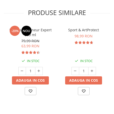
PRODUSE SIMILARE
Manhaē Draineur Expert
Sport & ArtProtect
-20%
NOU
500 ml
98,99 RON
79,99 RON
63,99 RON
IN STOC
IN STOC
ADAUGA IN COS
ADAUGA IN COS