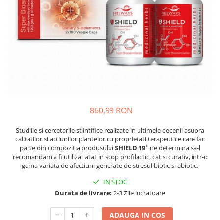
Oase & dinți
Îngrijirea Tenului
Colagen
Zinc Bisglicinat
Piele, păr & unghii
Creme de față
Creatina
Tranzit intestinal
Seruri
Crom
Creme cu SPF
Colesterol & tensiune
Demachiante
Curcumin (Turmeric)
Sănătatea copiilor
Geluri de curățare
Enzime
Performanta sportiva
Ape micelare
Fibre
Sanatate Orala
Tonere
Fier
Alergii
Măști pentru față
860,99 RON
Garcinia
Exfoliante
Anti Intepaturi
Studiile si cercetarile stiintifice realizate in ultimele decenii asupra
Creme pentru ochi
Ghimbir
calitatilor si actiunilor plantelor cu proprietati terapeutice care fac
Balsam buze
+
parte din compozitia produsului
SHIELD
19
ne determina sa-l
Ginkgo biloba
recomandam a fi utilizat atat in scop profilactic, cat si curativ, intr-o
Îngrijirea Corpului
Ginseng
gama variata de afectiuni generate de stresul biotic si abiotic.
Creme de corp
Glucozamina
IN STOC
Loțiuni
Durata de livrare:
2-3 Zile lucratoare
Glutation
Unturi de corp
L-Arginina
Uleiuri de corp
ADAUGA IN COS