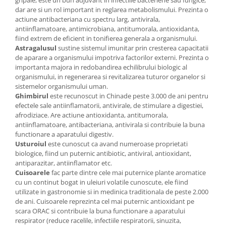
gripale, este un bun adjuvant in infectiile bacteriene sau fungice,
dar are si un rol important in reglarea metabolismului. Prezinta o
actiune antibacteriana cu spectru larg, antivirala,
antiinflamatoare, antimicrobiana, antitumorala, antioxidanta,
fiind extrem de eficient in tonifierea generala a organismului.
Astragalusul
sustine sistemul imunitar prin cresterea capacitatii
de aparare a organismului impotriva factorilor externi. Prezinta o
importanta majora in redobandirea echilibrului biologic al
organismului, in regenerarea si revitalizarea tuturor organelor si
sistemelor organismului uman.
Ghimbirul
este recunoscut in Chinade peste 3.000 de ani pentru
efectele sale antiinflamatorii, antivirale, de stimulare a digestiei,
afrodiziace. Are actiune antioxidanta, antitumorala,
antiinflamatoare, antibacteriana, antivirala si contribuie la buna
functionare a aparatului digestiv.
Usturoiul
este cunoscut ca avand numeroase proprietati
biologice, fiind un puternic antibiotic, antiviral, antioxidant,
antiparazitar, antiinflamator etc.
Cuisoarele
fac parte dintre cele mai puternice plante aromatice
cu un continut bogat in uleiuri volatile cunoscute, ele fiind
utilizate in gastronomie si in medinica traditionala de peste 2.000
de ani. Cuisoarele reprezinta cel mai puternic antioxidant pe
scara ORAC si contribuie la buna functionare a aparatului
respirator (reduce racelile, infectiile respiratorii, sinuzita,