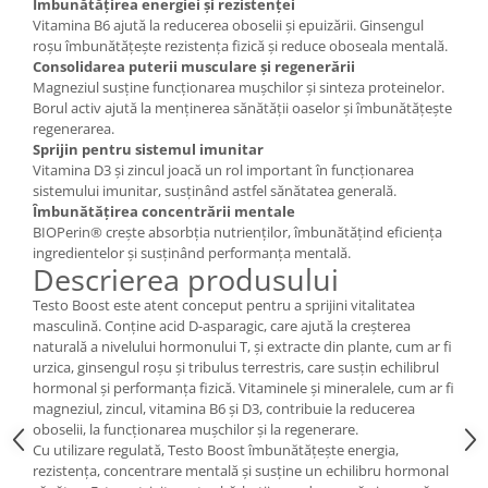
Îmbunătățirea energiei și rezistenței
Cătină
Vitamina B6 ajută la reducerea oboselii și epuizării. Ginsengul
roșu îmbunătățește rezistența fizică și reduce oboseala mentală.
Chlorella
Consolidarea puterii musculare și regenerării
Colina
Magneziul susține funcționarea mușchilor și sinteza proteinelor.
Borul activ ajută la menținerea sănătății oaselor și îmbunătățește
Electroliti
regenerarea.
Sprijin pentru sistemul imunitar
Produse Apicole
Vitamina D3 și zincul joacă un rol important în funcționarea
Cacao
sistemului imunitar, susținând astfel sănătatea generală.
Îmbunătățirea concentrării mentale
BIOPerin® crește absorbția nutrienților, îmbunătățind eficiența
ingredientelor și susținând performanța mentală.
Descrierea produsului
Testo Boost este atent conceput pentru a sprijini vitalitatea
masculină. Conține acid D-asparagic, care ajută la creșterea
naturală a nivelului hormonului T, și extracte din plante, cum ar fi
urzica, ginsengul roșu și tribulus terrestris, care susțin echilibrul
hormonal și performanța fizică. Vitaminele și mineralele, cum ar fi
magneziul, zincul, vitamina B6 și D3, contribuie la reducerea
oboselii, la funcționarea mușchilor și la regenerare.
Cu utilizare regulată, Testo Boost îmbunătățește energia,
rezistența, concentrare mentală și susține un echilibru hormonal