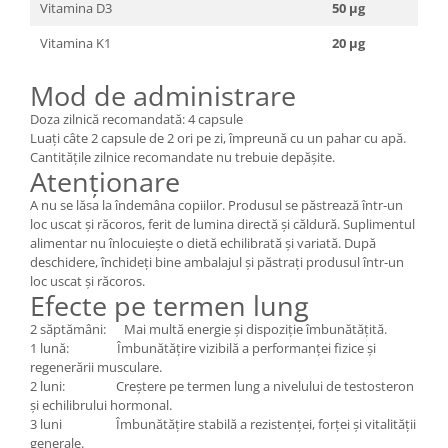
Vitamina D3
50 µg
Vitamina K1
20 µg
Mod de administrare
Doza zilnică recomandată: 4 capsule
Luați câte 2 capsule de 2 ori pe zi, împreună cu un pahar cu apă.
Cantitățile zilnice recomandate nu trebuie depășite.
Atenționare
A nu se lăsa la îndemâna copiilor. Produsul se păstrează într-un
loc uscat și răcoros, ferit de lumina directă și căldură. Suplimentul
alimentar nu înlocuiește o dietă echilibrată și variată. După
deschidere, închideți bine ambalajul și păstrați produsul într-un
loc uscat și răcoros.
Efecte pe termen lung
2 săptămâni: Mai multă energie și dispoziție îmbunătățită.
1 lună: Îmbunătățire vizibilă a performanței fizice și
regenerării musculare.
2 luni: Creștere pe termen lung a nivelului de testosteron
și echilibrului hormonal.
3 luni Îmbunătățire stabilă a rezistenței, forței și vitalității
generale.