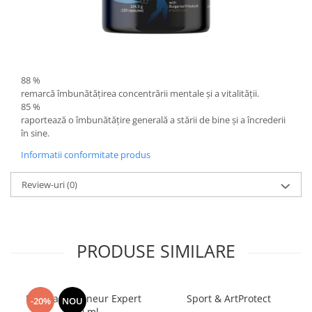
88 %
remarcă îmbunătățirea concentrării mentale și a vitalității.
85 %
raportează o îmbunătățire generală a stării de bine și a încrederii
în sine.
Informatii conformitate produs
Review-uri
(0)
PRODUSE SIMILARE
Manhaē Draineur Expert
Sport & ArtProtect
-20%
NOU
500 ml