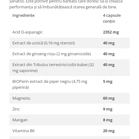
sănătos. Este potrivit pentru bărbații care doresc să-și crească
performanța și să îmbunătățească starea generală de bine.
Ingrediente
4 capsule
conțin
Acid D-asparagic
2352 mg
Extract de urzică (0,16 mg steroizi)
40 mg
Extract de ginseng roșu (2 mg ginsenozide)
40 mg
Extract din Tribulus terrestris/colții-babei (32
40 mg
mg saponine)
BIOPerin extract de piper negru (4,75 mg
5 mg
piperină)
Magneziu
60 mg
Zinc
9 mg
Mangan
8 mg
Vitamina B6
20 mg