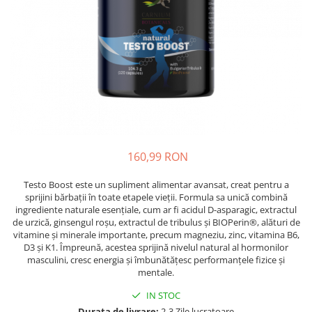
Oase & dinți
Îngrijirea Tenului
Colagen
Zinc Bisglicinat
Piele, păr & unghii
Creme de față
Creatina
Tranzit intestinal
Seruri
Crom
Creme cu SPF
Colesterol & tensiune
Demachiante
Curcumin (Turmeric)
Sănătatea copiilor
Geluri de curățare
Enzime
Performanta sportiva
Ape micelare
Fibre
Sanatate Orala
Tonere
Fier
Alergii
Măști pentru față
160,99 RON
Garcinia
Exfoliante
Anti Intepaturi
Testo Boost este un supliment alimentar avansat, creat pentru a
Creme pentru ochi
Ghimbir
sprijini bărbații în toate etapele vieții. Formula sa unică combină
Balsam buze
ingrediente naturale esențiale, cum ar fi acidul D-asparagic, extractul
Ginkgo biloba
de urzică, ginsengul roșu, extractul de tribulus și BIOPerin®, alături de
Îngrijirea Corpului
Ginseng
vitamine și minerale importante, precum magneziu, zinc, vitamina B6,
Creme de corp
D3 și K1. Împreună, acestea sprijină nivelul natural al hormonilor
Glucozamina
masculini, cresc energia și îmbunătățesc performanțele fizice și
Loțiuni
mentale.
Glutation
Unturi de corp
IN STOC
L-Arginina
Uleiuri de corp
Durata de livrare:
2-3 Zile lucratoare