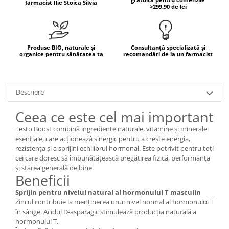
farmacist Ilie Stoica Silvia
>299.90 de lei
Mary & May
Seleniu
COSRX
Seminte de in
BIODANCE
Silimarina
Produse BIO, naturale și
Consultanță specializată și
OOTD
organice pentru sănătatea ta
recomandări de la un farmacist
Spirulina
Cettua
Ulei de cocos
Haruharu Wonder
Descriere
Medicube
Ulei de peste
ARIUL
Ulei MCT
Ceea ce este cel mai important
Dr. Althea
Vitamina A
Testo Boost combină ingrediente naturale, vitamine și minerale
DELLA BORN
esențiale, care acționează sinergic pentru a crește energia,
Vitamina B
rezistența și a sprijini echilibrul hormonal. Este potrivit pentru toți
Vitamina C
cei care doresc să îmbunătățească pregătirea fizică, performanța
și starea generală de bine.
Vitamina D
Beneficii
Vitamina E
Sprijin pentru nivelul natural al hormonului T masculin
Zincul contribuie la menținerea unui nivel normal al hormonului T
Vitamina K
în sânge. Acidul D-asparagic stimulează producția naturală a
Zinc
hormonului T.