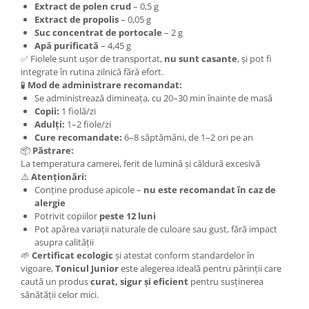
Extract de polen crud
– 0,5 g
Cătină
Extract de propolis
– 0,05 g
Chlorella
Suc concentrat de portocale
– 2 g
Apă purificată
– 4,45 g
Colina
✅ Fiolele sunt ușor de transportat,
nu sunt casante
, și pot fi
integrate în rutina zilnică fără efort.
Electroliti
🧪
Mod de administrare recomandat:
Produse Apicole
Se administrează dimineața, cu 20–30 min înainte de masă
Copii:
1 fiolă/zi
Cacao
Adulți:
1–2 fiole/zi
Cure recomandate:
6–8 săptămâni, de 1–2 ori pe an
📦
Păstrare:
La temperatura camerei, ferit de lumină și căldură excesivă
⚠️
Atenționări:
Conține produse apicole –
nu este recomandat în caz de
alergie
Potrivit copiilor
peste 12 luni
Pot apărea variații naturale de culoare sau gust, fără impact
asupra calității
🌱
Certificat ecologic
și atestat conform standardelor în
vigoare,
Tonicul Junior
este alegerea ideală pentru părinții care
caută un produs
curat, sigur și eficient
pentru susținerea
sănătății celor mici.