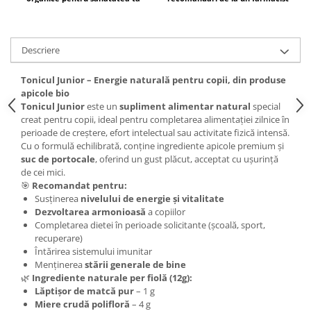
Mary & May
Seleniu
COSRX
Seminte de in
Descriere
BIODANCE
Silimarina
OOTD
Tonicul Junior – Energie naturală pentru copii, din produse
Spirulina
Cettua
apicole bio
Ulei de cocos
Tonicul Junior
este un
supliment alimentar natural
special
Haruharu Wonder
creat pentru copii, ideal pentru completarea alimentației zilnice în
Medicube
Ulei de peste
perioade de creștere, efort intelectual sau activitate fizică intensă.
ARIUL
Cu o formulă echilibrată, conține ingrediente apicole premium și
Ulei MCT
suc de portocale
, oferind un gust plăcut, acceptat cu ușurință
Dr. Althea
Vitamina A
de cei mici.
DELLA BORN
🎯
Recomandat pentru:
Vitamina B
Susținerea
nivelului de energie și vitalitate
Dezvoltarea armonioasă
a copiilor
Vitamina C
Completarea dietei în perioade solicitante (școală, sport,
Vitamina D
recuperare)
Întărirea sistemului imunitar
Vitamina E
Menținerea
stării generale de bine
🌿
Ingrediente naturale per fiolă (12g):
Vitamina K
Lăptișor de matcă pur
– 1 g
Zinc
Miere crudă polifloră
– 4 g