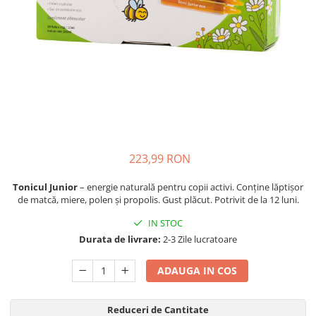
Oase & dinți
Îngrijirea Tenului
Colagen
Zinc Bisglicinat
Piele, păr & unghii
Creme de față
Creatina
Tranzit intestinal
Seruri
Crom
Creme cu SPF
Colesterol & tensiune
Demachiante
Curcumin (Turmeric)
Sănătatea copiilor
Geluri de curățare
Enzime
Performanta sportiva
Ape micelare
Fibre
Sanatate Orala
Tonere
Fier
Alergii
Măști pentru față
223,99 RON
Garcinia
Exfoliante
Anti Intepaturi
Tonicul Junior
– energie naturală pentru copii activi. Conține lăptișor
Creme pentru ochi
Ghimbir
de matcă, miere, polen și propolis. Gust plăcut. Potrivit de la 12 luni.
Balsam buze
Ginkgo biloba
IN STOC
Îngrijirea Corpului
Ginseng
Durata de livrare:
2-3 Zile lucratoare
Creme de corp
Glucozamina
Loțiuni
ADAUGA IN COS
Glutation
Unturi de corp
L-Arginina
Uleiuri de corp
Reduceri de Cantitate