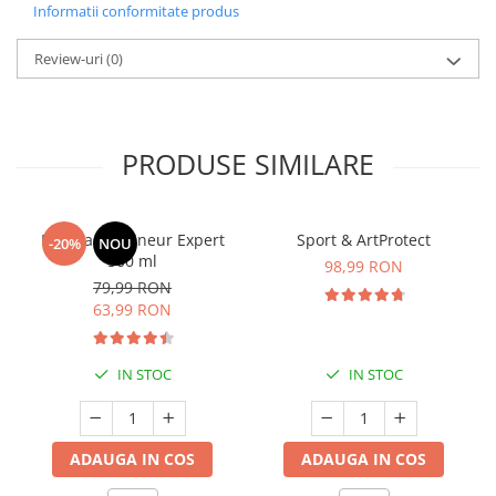
Informatii conformitate produs
Review-uri
(0)
PRODUSE SIMILARE
Manhaē Draineur Expert
Sport & ArtProtect
-20%
NOU
500 ml
98,99 RON
79,99 RON
63,99 RON
IN STOC
IN STOC
ADAUGA IN COS
ADAUGA IN COS